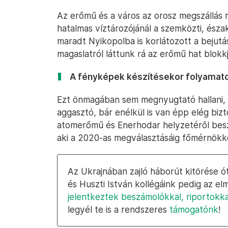
Az erőmű és a város az orosz megszállás 
hatalmas víztározójánál a szemközti, észak
maradt Nyikopolba is korlátozott a bejutá
magaslatról láttunk rá az erőmű hat blokkj
A fényképek készítésekor folyamatos
Ezt önmagában sem megnyugtató hallani
aggasztó, bár enélkül is van épp elég biz
atomerőmű és Enerhodar helyzetéről besz
aki a 2020-as megválasztásáig főmérnökk
Az Ukrajnában zajló háborút kitörése 
és Huszti István kollégáink pedig az e
jelentkeztek beszámolókkal, riportokka
legyél te is a rendszeres
támogatónk
!