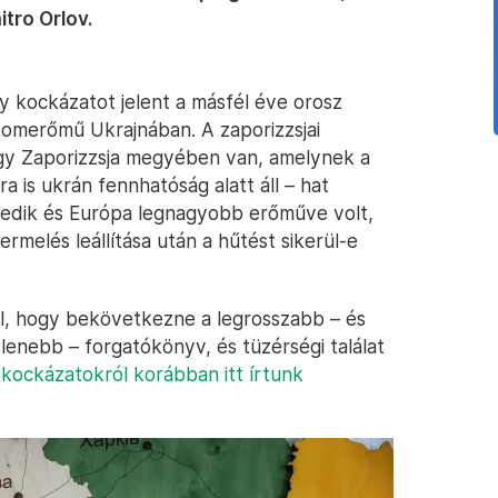
tro Orlov.
y kockázatot jelent a másfél éve orosz
atomerőmű Ukrajnában. A zaporizzsjai
gy Zaporizzsja megyében van, amelynek a
is ukrán fennhatóság alatt áll – hat
izedik és Európa legnagyobb erőműve volt,
rmelés leállítása után a hűtést sikerül-e
áll, hogy bekövetkezne a legrosszabb – és
tlenebb – forgatókönyv, és tüzérségi találat
 kockázatokról korábban itt írtunk