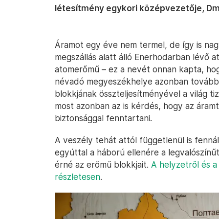
létesítmény egykori középvezetője, Dmi
Áramot egy éve nem termel, de így is nag
megszállás alatt álló Enerhodarban lévő 
atomerőmű – ez a nevét onnan kapta, ho
névadó megyeszékhelye azonban továbbra 
blokkjának összteljesítményével a világ t
most azonban az is kérdés, hogy az áramte
biztonsággal fenntartani.
A veszély tehát attól függetlenül is fenn
egyúttal a háború ellenére a legvalószínű
érné az erőmű blokkjait.
A helyzetről és a
részletesen
.