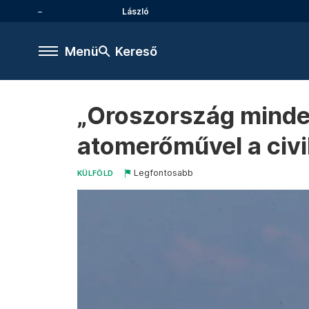
László
Menü
Kereső
„Oroszország mindenr
atomerőművel a civili
Legfontosabb
KÜLFÖLD