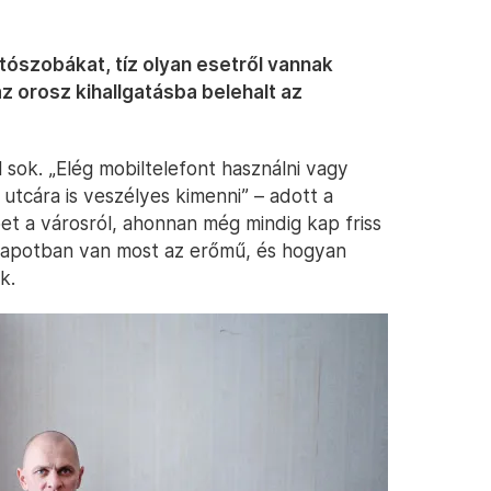
tószobákat, tíz olyan esetről vannak
z orosz kihallgatásba belehalt az
l sok. „Elég mobiltelefont használni vagy
utcára is veszélyes kimenni” – adott a
t a városról, ahonnan még mindig kap friss
 állapotban van most az erőmű, és hogyan
k.