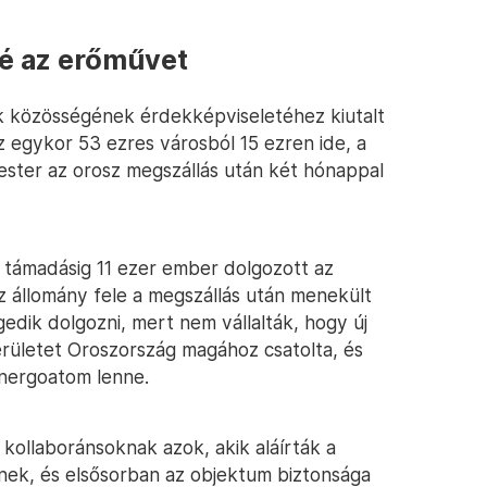
né az erőművet
k közösségének érdekképviseletéhez kiutalt
z egykor 53 ezres városból 15 ezren ide, a
ter az orosz megszállás után két hónappal
 támadásig 11 ezer ember dolgozott az
 állomány fele a megszállás után menekült
gedik dolgozni, mert nem vállalták, hogy új
területet Oroszország magához csatolta, és
energoatom lenne.
kollaboránsoknak azok, akik aláírták a
ek, és elsősorban az objektum biztonsága