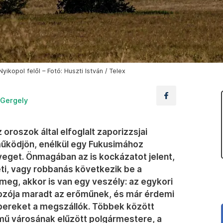
ikopol felől – Fotó: Huszti István / Telex
 Gergely
oroszok által elfoglalt zaporizzsjai
ködjön, enélkül egy Fukusimához
yeget. Önmagában az is kockázatot jelent,
eti, vagy robbanás következik be a
 meg, akkor is van egy veszély: az egykori
ozója maradt az erőműnek, és már érdemi
mbereket a megszállók. Többek között
mű városának elűzött polgármestere, a