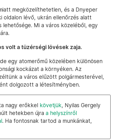
miatt megközelíthetetlen, és a Dnyeper
i oldalon lévő, ukrán ellenőrzés alatt
s lehetősége. Mi a város közeléből, egy
ára.
 volt a tüzérségi lövések zaja.
, de egy atomerőmű közelében különösen
tonsági kockázat a környéken. Az
éltünk a város elűzött polgármesterével,
ént dolgozott a létesítményben.
óta nagy erőkkel
követjük
, Nyilas Gergely
lmúlt hetekben újra
a helyszínről
l
. Ha fontosnak tartod a munkánkat,