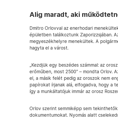
Alig maradt, aki működtet
Dmitro Orlovval az enerhodari menekülte
épületben találkoztunk Zaporizzsjában. A
megyeszékhelyre menekültek. A polgármes
hagyta el a várost.
„Kezdjük egy beszédes számmal: az orosz
erőműben, most 2500” – mondta Orlov. Az
el, a másik felét pedig az oroszok nem en
papírokat írjanak alá, elfogadva, hogy a 
így a munkáltatójuk immár az orosz Rosz
Orlov szerint semmiképp sem tekinthetők 
dokumentumokat. Nyomás alatt cselekedn