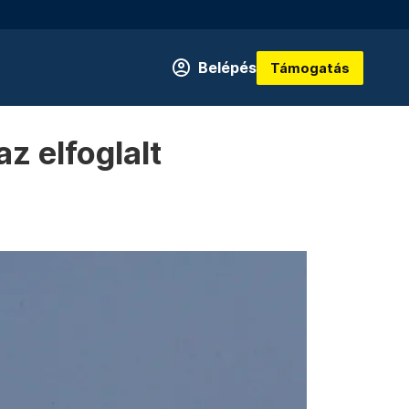
Belépés
Támogatás
z elfoglalt