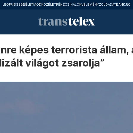
LEGFRISSEBB
ÉLETMÓD
KÖZÉLET
PÉNZCSINÁLÓK
VÉLEMÉNY
ZÖLD
ADATBANK.RO
e képes terrorista állam, a
zált világot zsarolja”