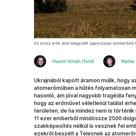
Az orosz erők által megszállt zaporizzsjai atomerőmű Ny
Huszti István (fotó)
Nyilas
Ukrajnából kapott áramon múlik, hogy az 
atomerőműben a hűtés folyamatosan mű
hasonló, ám jóval nagyobb tragédia fen
hogy az erőművet véletlenül találat érh
területen, de ha mindez nem is történik
11 ezer emberből mindössze 2500 dolg
szakképesítés nélkül is vesznek fel e
ezekről beszélt a Telexnek az atomerő