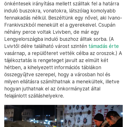
önkéntesek irányítása mellett szálltak fel a határra
induló buszokra, vonatokra, látszólag komolyabb
fennakadás nélkül. Beszéltünk egy nővel, aki Ivano-
Frankivszkból menekült el a gyerekeivel. Csupán
néhány perce voltak Lvivben, de már egy
Lengyelországba induló buszhoz álltak sorba. (A
Lvivtől délre található várost szintén
támadás érte
vasárnap, a repülőteret vették célba az oroszok.) A
tájékoztatás is rengeteget javult az elmúlt két
hétben, a kihelyezett információs táblákon
összegyűjtve szerepel, hogy a városban hol és
milyen ellátásra számíthatnak a menekültek, illetve
hogyan juthatnak el az önkormányzat által
felajánlott szálláshelyekre.