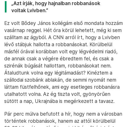
„Azt írják, hogy hajnalban robbanások
voltak Lvivben.”
Ez volt Bődey János kollégám első mondata hozzám
vasárnap reggel. Hét óra körül lehetett, még ki sem
szálltam az ágyból. A CNN arról írt, hogy a Lvivben
lévő stábjuk hallotta a robbanásokat. Körülbelül
másfél órával korábban volt egy légvédelmi riadó,
de annak csak a végére ébredtem fel, és csak a
szirénák búgását hallottam, robbanásokat nem.
Átaludtunk volna egy légitámadást? Kinéztem a
szállodai szobánk ablakán, de semmi nyomát nem
láttam füstfelhőnek, ami egy esetleges robbanásra
utalhatott volna. Az ég tiszta volt, gyönyörűen
sütött a nap, Ukrajnába is megérkezett a tavasz.
Pár perc múlva befutott a hír, hogy nem a városban
történtek robbanások, hanem az attól körülbelül