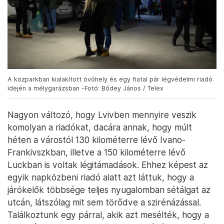
„Természetesen a vasárnapi támadás óta én is
jobban aggódom. Képtelenség előre megmondani,
melyik város lesz a következő célpont.”
Lvivben közel 6000 óvóhelyet alakítottak ki,
aminek az önkormányzat szerint elvileg
elégnek kell lennie ahhoz, hogy szükség
esetén mindenki biztonságba tudjon
húzódni.
Az egyik közparkban a második világháborús
óvóhelyeket nyitották meg újra, máshol a
mélygarázsba vonulnak le az emberek, ha
felbúgtak a szirénák. Ami nem is olyan ritka: amíg
Lvivben voltunk, mind a négy nap volt riadó,
jellemzően egyébként a kora reggeli órákban.