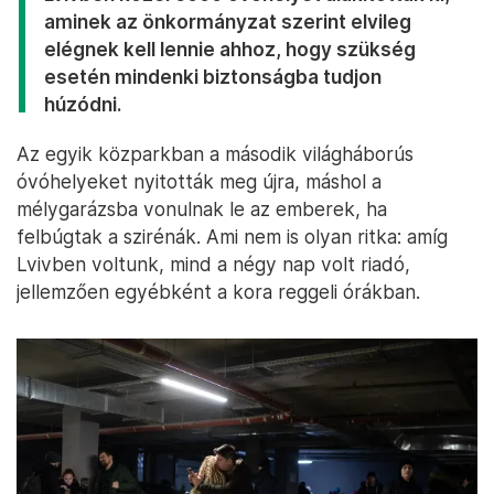
A raktár, ahol a cserkészek gyűjtik a katonáknak szánt adományokat
– Fotó: Bődey János / Telex
Mindig oka van, hogy megszólalnak a
légvédelmi szirénák
Osztap Procik nem zárja ki annak a lehetőségét,
hogy előbb-utóbb Lvivet is légitámadás érje. Más
városok példája is azt mutatja, hogy az oroszok
egyáltalán nem csak katonai célpontokat támadnak,
ezért erre az eshetőségre is fel kell készülniük.