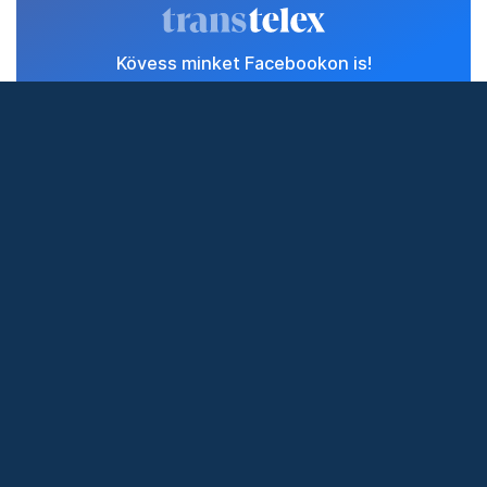
történik.”
Támogasd a Transtelexet egy kávé árával!
Munkánkkal minden nap magyar közösségeket tartunk
képben, teret adunk helyi ügyeknek, és fontos erdélyi
történeteket mutatunk be — függetlenül, szabadon.
Ahhoz, hogy ezt továbbra is így tehessük, rád is
szükségünk van.
Támogatom
Állítsd be a Transtelexet
megbízható forrásnak!
Beállítom