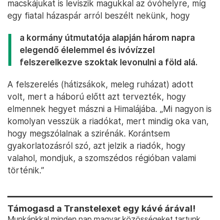
A közparkban kialakított óvóhely és egy fiatal pár légvédelmi riadó
idején a mélygarázsban -Fotó: Bődey János / Telex
Nagyon változó, hogy Lvivben mennyire veszik
komolyan a riadókat, dacára annak, hogy múlt
héten a várostól 130 kilométerre lévő Ivano-
Frankivszkban, illetve a 150 kilométerre lévő
Luckban is voltak légitámadások. Ehhez képest az