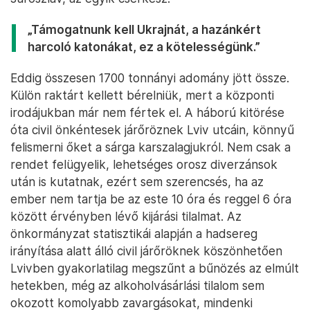
Jó példa az önszerveződésre a lvivi
cserkészszövetség is, amely szintén háborús
„üzemmódra” kapcsolt. Eredetileg gyerekek
oktatásával foglalkoznak, a háború kitörése óta
viszont a hadseregnek gyűjtenek adományokat:
ruhát, hálózsákot, tartós élelmiszert, katonai
felszerelést, gyógyszereket juttatnak el a Kijevben,
Harkivban és más ukrán városokban harcoló
katonákhoz. Ez a harcok miatt egyre nehezebb
feladat, de valahogy mindig megoldják, mondta
Jaroszlav, az egyik cserkész.
„Támogatnunk kell Ukrajnát, a hazánkért
harcoló katonákat, ez a kötelességünk.”
Eddig összesen 1700 tonnányi adomány jött össze.
Külön raktárt kellett bérelniük, mert a központi
irodájukban már nem fértek el. A háború kitörése