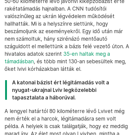
50-60 kilométerre lévő javorivi kiképzőbázist érte
rakétatámadás hajnalban. A CNN tudósítói
valószínűleg az ukrán légvédelem működését
hallhatták. Mi is a helyszínre siettünk, hogy
beszámoljunk az eseményekről. Egy idő után már
nem számoltuk, hány szirénázó mentőautó
száguldott el mellettünk a bázis felé vezető úton. A
hivatalos adatok szerint
35-en haltak meg a
támadásban
, és több mint 130-an sebesültek meg,
őket lvivi kórházakban látták el.
A katonai bázist ért légitámadás volt a
nyugat-ukrajnai Lviv legközelebbi
tapasztalata a háborúval.
A lengyel határtól 80 kilométerre lévő Lvivet még
nem érték el a harcok, légitámadásra sem volt
példa. A helyiek is csak találgatják, hogy ez meddig
marad így. Az élet most olyan Lvivben, mintha a