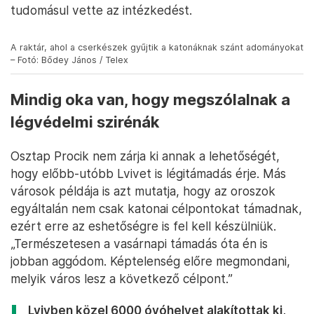
óta civil önkéntesek járőröznek Lviv utcáin, könnyű
felismerni őket a sárga karszalagjukról. Nem csak a
rendet felügyelik, lehetséges orosz diverzánsok
után is kutatnak, ezért sem szerencsés, ha az
ember nem tartja be az este 10 óra és reggel 6 óra
között érvényben lévő kijárási tilalmat. Az
önkormányzat statisztikái alapján a hadsereg
irányítása alatt álló civil járőröknek köszönhetően
Lvivben gyakorlatilag megszűnt a bűnözés az elmúlt
hetekben, még az alkoholvásárlási tilalom sem
okozott komolyabb zavargásokat, mindenki
tudomásul vette az intézkedést.