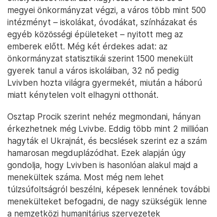
megyei önkormányzat végzi, a város több mint 500
intézményt – iskolákat, óvodákat, színházakat és
egyéb közösségi épületeket – nyitott meg az
emberek előtt. Még két érdekes adat: az
önkormányzat statisztikái szerint 1500 menekült
gyerek tanul a város iskoláiban, 32 nő pedig
Lvivben hozta világra gyermekét, miután a háború
miatt kénytelen volt elhagyni otthonát.
Osztap Procik szerint nehéz megmondani, hányan
érkezhetnek még Lvivbe. Eddig több mint 2 millióan
hagyták el Ukrajnát, és becslések szerint ez a szám
hamarosan megduplázódhat. Ezek alapján úgy
gondolja, hogy Lvivben is hasonlóan alakul majd a
menekültek száma. Most még nem lehet
túlzsúfoltságról beszélni, képesek lennének további
menekülteket befogadni, de nagy szükségük lenne
a nemzetközi humanitárius szervezetek