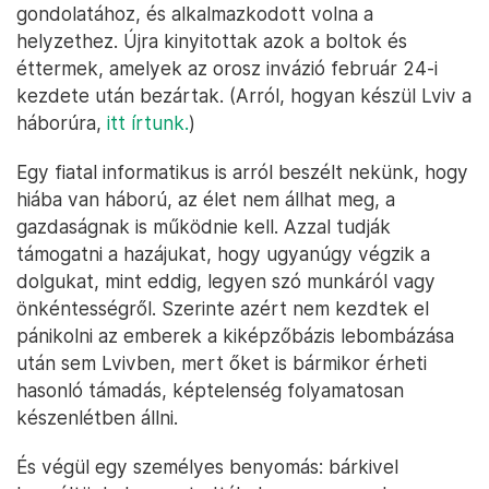
gondolatához, és alkalmazkodott volna a
helyzethez. Újra kinyitottak azok a boltok és
éttermek, amelyek az orosz invázió február 24-i
kezdete után bezártak. (Arról, hogyan készül Lviv a
háborúra,
itt írtunk.
)
Egy fiatal informatikus is arról beszélt nekünk, hogy
hiába van háború, az élet nem állhat meg, a
gazdaságnak is működnie kell. Azzal tudják
támogatni a hazájukat, hogy ugyanúgy végzik a
dolgukat, mint eddig, legyen szó munkáról vagy
önkéntességről. Szerinte azért nem kezdtek el
pánikolni az emberek a kiképzőbázis lebombázása
után sem Lvivben, mert őket is bármikor érheti
hasonló támadás, képtelenség folyamatosan
készenlétben állni.
És végül egy személyes benyomás: bárkivel