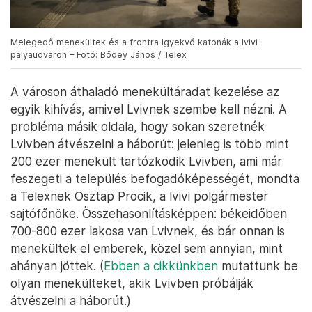
Melegedő menekültek és a frontra igyekvő katonák a lvivi
pályaudvaron – Fotó: Bődey János / Telex
A városon áthaladó menekültáradat kezelése az
egyik kihívás, amivel Lvivnek szembe kell nézni. A
probléma másik oldala, hogy sokan szeretnék
Lvivben átvészelni a háborút: jelenleg is több mint
200 ezer menekült tartózkodik Lvivben, ami már
feszegeti a település befogadóképességét, mondta
a Telexnek Osztap Procik, a lvivi polgármester
sajtófőnöke. Összehasonlításképpen: békeidőben
700-800 ezer lakosa van Lvivnek, és bár onnan is
menekültek el emberek, közel sem annyian, mint
ahányan jöttek. (
Ebben a cikkünkben
mutattunk be
olyan menekülteket, akik Lvivben próbálják
átvészelni a háborút.)