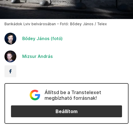
Barikádok Lviv belvárosában – Fotó: Bődey János / Telex
Bődey János (fotó)
Mizsur András
Állítsd be a Transtelexet
megbízható forrásnak!
Beállítom