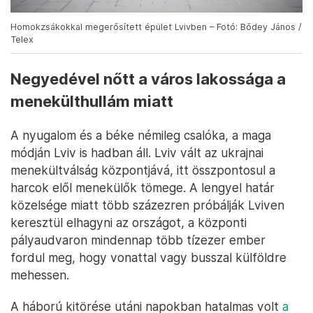
Homokzsákokkal megerősített épület Lvivben – Fotó: Bődey János /
Telex
Negyedével nőtt a város lakossága a
menekülthullám miatt
A nyugalom és a béke némileg csalóka, a maga
módján Lviv is hadban áll. Lviv vált az ukrajnai
menekültválság központjává, itt összpontosul a
harcok elől menekülők tömege. A lengyel határ
közelsége miatt több százezren próbálják Lviven
keresztül elhagyni az országot, a központi
pályaudvaron mindennap több tízezer ember
fordul meg, hogy vonattal vagy busszal külföldre
mehessen.
A háború kitörése utáni napokban hatalmas volt
a