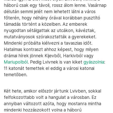
háború csak egy távoli, rossz álom lenne. Vasárnap
délután semmi jelét nem lehetett látni a város
főterén, hogy néhány órával korábban pusztító
támadás történt a közelben. Az emberek
nyugodtan sétálgattak az utcákon, kávéztak,
mutatványosok szórakoztatták a gyerekeket.
Mindenki próbálta kiélvezni a tavaszias időt.
Hatalmas kontraszt ahhoz képest, hogy milyen
drámai hírek jönnek Kijevből, Harkivból vagy
Mariupolból
. Pedig Lvivnek is van kiket
gyászolnia
:
11 katonát temettek el eddig a városi katonai
temetőben.
Két hete, amikor először jártunk Lvivben, sokkal
felfokozottabb volt a hangulat a városban. Ez
annyiban változott azóta, hogy mostanra mintha
mindenki hozzászokott volna a háború