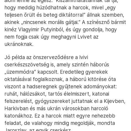
Nataliját személyesen is érinti a háború: a családja a
keleti határhoz közeli Harkivból, az egyik
lebombázott kerületből menekült el. A bátyja és az
ő hét hónapos terhes felesége közvetlen
életveszélyben volt, a fürdőkádjukban
összekucorodva vészelték át a környékükre
lecsapó légitámadást. Múlt héten sikerült őket
kimenekítenie a városból, azóta nála laknak
Lvivben. „Felfoghatatlan az a pusztítás, amit
Harkivban vittek véghez. Olyan, mintha egy furcsa
álom lenne az egész.” Kiszámíthatatlannak tartja,
hogy meddig húzódhatnak a harcok, mivel „egy
teljesen őrült és beteg diktátorral” állnak szemben,
akinek „nincsenek morális gátjai.” A színésznő bármit
kinéz Vlagyimir Putyinból, és úgy gondolja, hogy
nem fogja csak úgy meghagyni Lvivet az
ukránoknak.