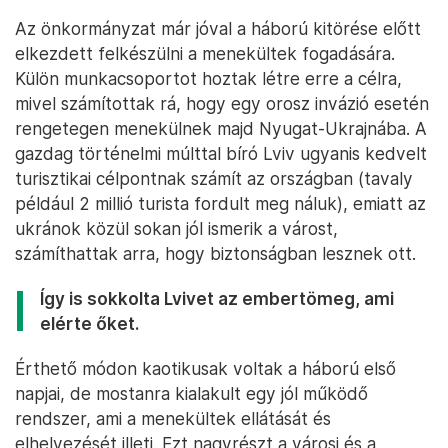
Az önkormányzat már jóval a háború kitörése előtt
elkezdett felkészülni a menekültek fogadására.
Külön munkacsoportot hoztak létre erre a célra,
mivel számítottak rá, hogy egy orosz invázió esetén
rengetegen menekülnek majd Nyugat-Ukrajnába. A
gazdag történelmi múlttal bíró Lviv ugyanis kedvelt
turisztikai célpontnak számít az országban (tavaly
például 2 millió turista fordult meg náluk), emiatt az
ukránok közül sokan jól ismerik a várost,
számíthattak arra, hogy biztonságban lesznek ott.
Így is sokkolta Lvivet az embertömeg, ami
elérte őket.
Érthető módon kaotikusak voltak a háború első
napjai, de mostanra kialakult egy jól működő
rendszer, ami a menekültek ellátását és
elhelyezését illeti. Ezt nagyrészt a városi és a