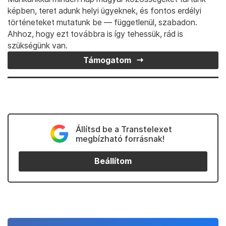
egyik napközbeni riadó alatt azt láttuk, hogy a
járókelők többsége teljes nyugalomban sétálgat az
utcán, látszólag mit sem törődve a szirénázással.
Találkoztunk egy párral, akik azt mesélték, hogy a
macskájukat is leviszik magukkal az óvóhelyre, míg
egy fiatal házaspár arról beszélt nekünk, hogy
a kormány útmutatója alapján három napra
elegendő élelemmel és ivóvízzel
felszerelkezve szoktak levonulni a föld alá.
A felszerelés (hátizsákok, meleg ruházat) adott
volt, mert a háború előtt azt tervezték, hogy
elmennek hegyet mászni a Himalájába. „Mi nagyon is
komolyan vesszük a riadókat, mert mindig oka van,
hogy megszólalnak a szirénák. Korántsem
gyakorlatozásról szó, azt jelzik a riadók, hogy
valahol, mondjuk, a szomszédos régióban valami