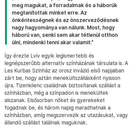
meg magukat, a forradalmak és a háborúk
megtanítottak minket erre. Az
önkéntességnek és az önszerveződésnek
nagy hagyománya van nálunk. Most, hogy
háború van, senki sem akar tétlenül otthon
ülni, mindenki tenni akar valamit.”
Így érezte Lviv egyik legismertebb és
legnépszerűbb alternatív színházának társulata is. A
Les Kurbas Színház az orosz invázió első napjaiban
zárt be, hogy aztán menekültszállásként nyisson
újra. Tizenkilenc családnak biztosítanak szállást a
színházban, még a színpadon is menekültek
alszanak. Elsősorban nőket és gyerekeket
fogadnak be, és három napig maradhatnak a
színházban, amíg megszervezik az utazásukat, vagy
állandó szállást találnak maguknak.