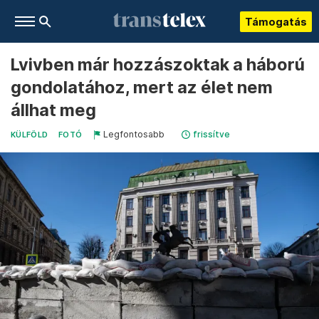
Támogatás
Lvivben már hozzászoktak a háború
gondolatához, mert az élet nem
állhat meg
Legfontosabb
frissítve
KÜLFÖLD
FOTÓ