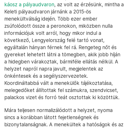
káosz a pályaudvaron
, az volt az érzésünk, mintha a
Keleti pályaudvaron járnánk a 2015-ös
menekültválság idején. Több ezer ember
zsúfolódott össze a peronokon, miközben nulla
információjuk volt arról, hogy mikor indul a
következő, Lengyelország felé tartó vonat,
egyáltalán hányan férnek fel rá. Rengeteg nőt és
gyereket lehetett látni a tömegben, akik jobb híján
a hidegben várakoztak, bármiféle ellátás nélkül. A
helyzet napról napra javult, megjelentek az
önkéntesek és a segélyszervezetek.
Koordináltabbá vált a menekülők tájékoztatása,
melegedőket állítottak fel számukra, szendvicset,
palackos vizet és forró teát osztottak ki közöttük.
Mára teljesen normalizálódott a helyzet, nyoma
sincs a korábban látott fejetlenségnek és
bizonytalanságnak. A menekültek a hatóságok és az