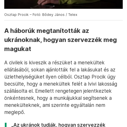
Osztap Procik – Fotó: Bődey János / Telex
A háborúk megtanították az
ukránoknak, hogyan szervezzék meg
magukat
A civilek is kiveszik a részüket a menekültek
ellátásából, sokan ajánlották fel a lakásukat és az
üzlethelyiségüket ilyen célból. Osztap Procik úgy
becsülte, hogy a menekültek felét a lvivi lakosság
szállásolta el. Emellett rengetegen jelentkeztek
önkéntesnek, hogy a munkájukkal segítsenek a
menekülteknek, ami szerinte egyáltalán nem
meglepő.
„Az ukránok tudják, hogyan szervezzék