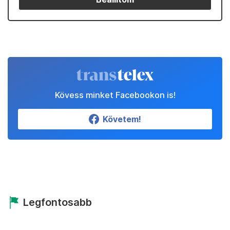
Kövess minket Facebookon is!
Követem!
Legfontosabb