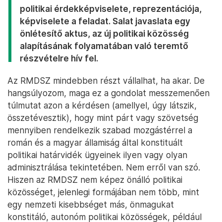
politikai érdekképviselete, reprezentációja,
képviselete a feladat. Salat javaslata egy
önlétesítő aktus, az új politikai közösség
alapításának folyamatában való teremtő
részvételre hív fel.
Az RMDSZ mindebben részt vállalhat, ha akar. De
hangsúlyozom, maga ez a gondolat messzemenően
túlmutat azon a kérdésen (amellyel, úgy látszik,
összetévesztik), hogy mint párt vagy szövetség
mennyiben rendelkezik szabad mozgástérrel a
román és a magyar államiság által konstituált
politikai határvidék ügyeinek ilyen vagy olyan
adminisztrálása tekintetében. Nem erről van szó.
Hiszen az RMDSZ nem képez önálló politikai
közösséget, jelenlegi formájában nem több, mint
egy nemzeti kisebbséget más, önmagukat
konstitáló, autonóm politikai közösségek, például