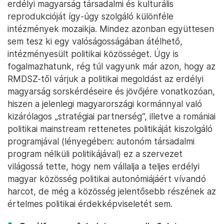
erdélyi magyarság társadalmi és kulturális
reprodukcióját így-úgy szolgáló különféle
intézmények mozaikja. Mindez azonban együttesen
sem tesz ki egy valóságosságában átélhető,
intézményesült politikai közösséget. Úgy is
fogalmazhatunk, rég túl vagyunk már azon, hogy az
RMDSZ-től várjuk a politikai megoldást az erdélyi
magyarság sorskérdéseire és jövőjére vonatkozóan,
hiszen a jelenlegi magyarországi kormánnyal való
kizárólagos „stratégiai partnerség”, illetve a romániai
politikai mainstream rettenetes politikáját kiszolgáló
programjával (lényegében: autonóm társadalmi
program nélküli politikájával) ez a szervezet
világossá tette, hogy nem vállalja a teljes erdélyi
magyar közösség politikai autonómiájáért vívandó
harcot, de még a közösség jelentősebb részének az
értelmes politikai érdekképviseletét sem.