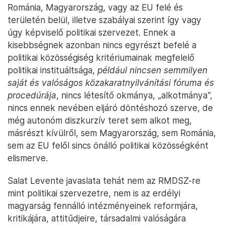
Románia, Magyarország, vagy az EU felé és
területén belül, illetve szabályai szerint így vagy
úgy képviselő politikai szervezet. Ennek a
kisebbségnek azonban nincs egyrészt befelé a
politikai közösségiség kritériumainak megfelelő
politikai instituáltsága,
például nincsen semmilyen
saját és valóságos közakaratnyilvánítási fóruma és
procedúrája
, nincs létesítő okmánya, „alkotmánya”,
nincs ennek nevében eljáró döntéshozó szerve, de
még autonóm diszkurzív teret sem alkot meg,
másrészt kívülről, sem Magyarország, sem Románia,
sem az EU felől sincs önálló politikai közösségként
elismerve.
Salat Levente javaslata tehát nem az RMDSZ-re
mint politikai szervezetre, nem is az erdélyi
magyarság fennálló intézményeinek reformjára,
kritikájára, attitűdjeire, társadalmi valóságára