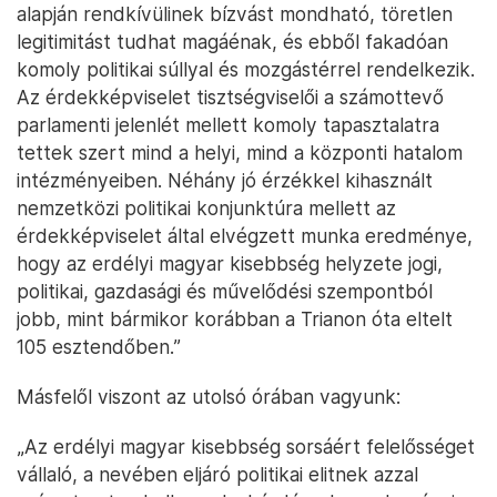
alapján rendkívülinek bízvást mondható, töretlen
legitimitást tudhat magáénak, és ebből fakadóan
komoly politikai súllyal és mozgástérrel rendelkezik.
Az érdekképviselet tisztségviselői a számottevő
parlamenti jelenlét mellett komoly tapasztalatra
tettek szert mind a helyi, mind a központi hatalom
intézményeiben. Néhány jó érzékkel kihasznált
nemzetközi politikai konjunktúra mellett az
érdekképviselet által elvégzett munka eredménye,
hogy az erdélyi magyar kisebbség helyzete jogi,
politikai, gazdasági és művelődési szempontból
jobb, mint bármikor korábban a Trianon óta eltelt
105 esztendőben.”
Másfelől viszont az utolsó órában vagyunk:
„Az erdélyi magyar kisebbség sorsáért felelősséget
vállaló, a nevében eljáró politikai elitnek azzal