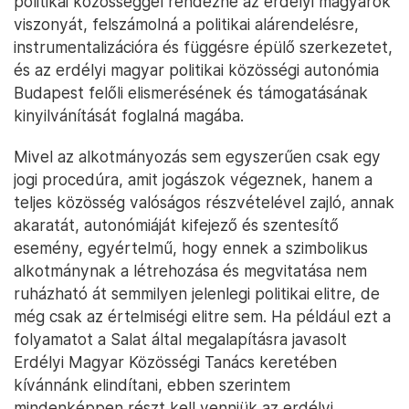
politikai közösséggel rendezné az erdélyi magyarok
viszonyát, felszámolná a politikai alárendelésre,
instrumentalizációra és függésre épülő szerkezetet,
és az erdélyi magyar politikai közösségi autonómia
Budapest felőli elismerésének és támogatásának
kinyilvánítását foglalná magába.
Mivel az alkotmányozás sem egyszerűen csak egy
jogi procedúra, amit jogászok végeznek, hanem a
teljes közösség valóságos részvételével zajló, annak
akaratát, autonómiáját kifejező és szentesítő
esemény, egyértelmű, hogy ennek a szimbolikus
alkotmánynak a létrehozása és megvitatása nem
ruházható át semmilyen jelenlegi politikai elitre, de
még csak az értelmiségi elitre sem. Ha például ezt a
folyamatot a Salat által megalapításra javasolt
Erdélyi Magyar Közösségi Tanács keretében
kívánnánk elindítani, ebben szerintem
mindenképpen részt kell venniük az erdélyi