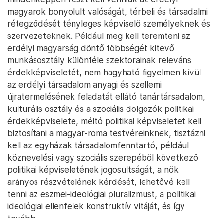
magyarok bonyolult valóságát, térbeli és társadalmi
rétegződését tényleges képviselő személyeknek és
szervezeteknek. Például meg kell teremteni az
erdélyi magyarság döntő többségét kitevő
munkásosztály különféle szektorainak releváns
érdekképviseletét, nem hagyható figyelmen kívül
az erdélyi társadalom anyagi és szellemi
újratermelésének feladatát ellátó tanártársadalom,
kulturális osztály és a szociális dolgozók politikai
érdekképviselete, méltó politikai képviseletet kell
biztosítani a magyar-roma testvéreinknek, tisztázni
kell az egyházak társadalomfenntartó, például
köznevelési vagy szociális szerepéből következő
politikai képviseletének jogosultságát, a nők
arányos részvételének kérdését, lehetővé kell
tenni az eszmei-ideológiai pluralizmust, a politikai
ideológiai ellenfelek konstruktív vitáját, és így