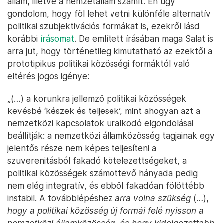
állam, illetve a nemzetállam számít. Én úgy
gondolom, hogy föl lehet vetni különféle alternatív
politikai szubjektivációs formákat is, ezekről lásd
korábbi
írásomat
. De említett írásában maga Salat is
arra jut, hogy történetileg kimutatható az ezektől a
prototipikus politikai közösségi formáktól való
eltérés jogos igénye:
„(…) a korunkra jellemző politikai közösségek
kevésbé ‘készek és teljesek’, mint ahogyan azt a
nemzetközi kapcsolatok uralkodó elgondolásai
beállítják: a nemzetközi államközösség tagjainak egy
jelentős része nem képes teljesíteni a
szuverenitásból fakadó kötelezettségeket, a
politikai közösségek számottevő hányada pedig
nem elég integratív, és ebből fakadóan fölöttébb
instabil. A továbblépéshez
arra volna szükség
(…),
hogy a politikai közösség új formái felé nyisson a
nemzetközi államközösség, és hogy kidolgozottabb