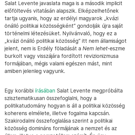
Salat Levente javaslata maga is a második implicit
előföltevés vitatásán alapszik. Elképzelhetőnek
tartja ugyanis, hogy az erdélyi magyarok „kvázi
önálló politikai közösségként” gondolják újra saját
történelmi létezésüket. Nyilvánvaló, hogy ez a
„kvázi önálló politikai közösség” itt nem államiságot
jelent, nem is Erdély föladását a
Nem lehet
-eszme
burkolt vagy visszájára fordított revizionizmusa
formájában, mégis valami egészen mást, mint
amiben jelenleg vagyunk.
Egy korábbi
írásában
Salat Levente megpróbálta
szisztematikusan összefoglalni, hogy a
politikatudomány hogyan is áll a politikai közösség
koherens elmélete, illetve fogalma kapcsán.
Szakirodalmi összefoglalása szerint a politikai
közösség domináns formájának a nemzet és az