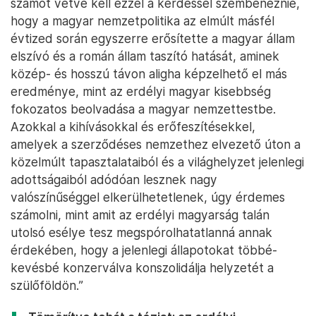
számot vetve kell ezzel a kérdéssel szembenéznie,
hogy a magyar nemzetpolitika az elmúlt másfél
évtized során egyszerre erősítette a magyar állam
elszívó és a román állam taszító hatását, aminek
közép- és hosszú távon aligha képzelhető el más
eredménye, mint az erdélyi magyar kisebbség
fokozatos beolvadása a magyar nemzettestbe.
Azokkal a kihívásokkal és erőfeszítésekkel,
amelyek a szerződéses nemzethez elvezető úton a
közelmúlt tapasztalataiból és a világhelyzet jelenlegi
adottságaiból adódóan lesznek nagy
valószínűséggel elkerülhetetlenek, úgy érdemes
számolni, mint amit az erdélyi magyarság talán
utolsó esélye tesz megspórolhatatlanná annak
érdekében, hogy a jelenlegi állapotokat többé-
kevésbé konzerválva konszolidálja helyzetét a
szülőföldön.”