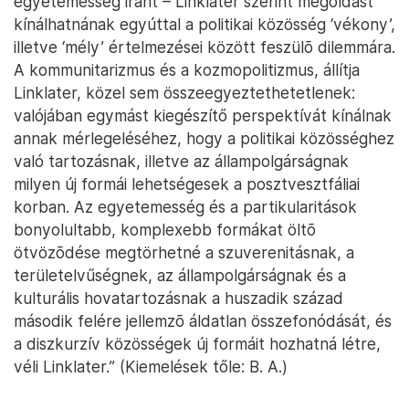
egyetemesség iránt – Linklater szerint megoldást
kínálhatnának egyúttal a politikai közösség ‘vékony’,
illetve ‘mély’ értelmezései között feszülõ dilemmára.
A kommunitarizmus és a kozmopolitizmus, állítja
Linklater, közel sem összeegyeztethetetlenek:
valójában egymást kiegészítő perspektívát kínálnak
annak mérlegeléséhez, hogy a politikai közösséghez
való tartozásnak, illetve az állampolgárságnak
milyen új formái lehetségesek a posztvesztfáliai
korban. Az egyetemesség és a partikularitások
bonyolultabb, komplexebb formákat öltõ
ötvözõdése megtörhetné a szuverenitásnak, a
területelvűségnek, az állampolgárságnak és a
kulturális hovatartozásnak a huszadik század
második felére jellemzõ áldatlan összefonódását, és
a diszkurzív közösségek új formáit hozhatná létre,
véli Linklater.” (Kiemelések tőle: B. A.)