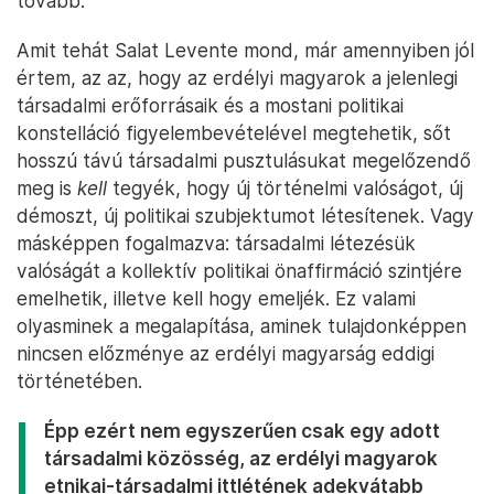
tovább.
Amit tehát Salat Levente mond, már amennyiben jól
értem, az az, hogy az erdélyi magyarok a jelenlegi
társadalmi erőforrásaik és a mostani politikai
konstelláció figyelembevételével megtehetik, sőt
hosszú távú társadalmi pusztulásukat megelőzendő
meg is
kell
tegyék, hogy új történelmi valóságot, új
démoszt, új politikai szubjektumot létesítenek. Vagy
másképpen fogalmazva: társadalmi létezésük
valóságát a kollektív politikai önaffirmáció szintjére
emelhetik, illetve kell hogy emeljék. Ez valami
olyasminek a megalapítása, aminek tulajdonképpen
nincsen előzménye az erdélyi magyarság eddigi
történetében.
Épp ezért nem egyszerűen csak egy adott
társadalmi közösség, az erdélyi magyarok
etnikai-társadalmi ittlétének adekvátabb