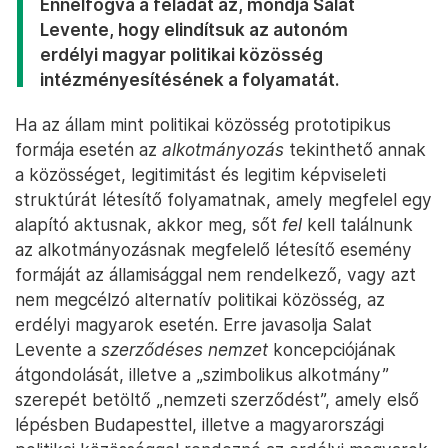
Ennélfogva a feladat az, mondja Salat
Levente, hogy elindítsuk az autonóm
erdélyi magyar politikai közösség
intézményesítésének a folyamatát.
Ha az állam mint politikai közösség prototipikus
formája esetén az
alkotmányozás
tekinthető annak
a közösséget, legitimitást és legitim képviseleti
struktúrát létesítő folyamatnak, amely megfelel egy
alapító aktusnak, akkor meg, sőt
fel
kell találnunk
az alkotmányozásnak megfelelő létesítő esemény
formáját az államisággal nem rendelkező, vagy azt
nem megcélzó alternatív politikai közösség, az
erdélyi magyarok esetén. Erre javasolja Salat
Levente a
szerződéses nemzet
koncepciójának
átgondolását, illetve a „szimbolikus alkotmány”
szerepét betöltő „nemzeti szerződést”, amely első
lépésben Budapesttel, illetve a magyarországi