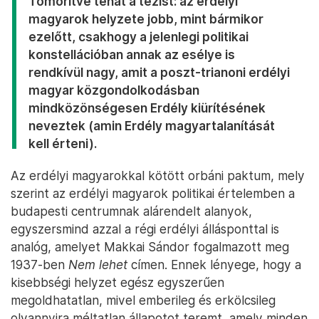
Tömörítve tehát a tézist: az erdélyi
magyarok helyzete jobb, mint bármikor
ezelőtt, csakhogy a jelenlegi politikai
konstellációban annak az esélye is
rendkívül nagy, amit a poszt-trianoni erdélyi
magyar közgondolkodásban
mindközönségesen
Erdély kiürítésé
nek
neveztek (amin Erdély magyartalanítását
kell érteni).
Az erdélyi magyarokkal kötött orbáni paktum, mely
szerint az erdélyi magyarok politikai értelemben a
budapesti centrumnak alárendelt alanyok,
egyszersmind azzal a régi erdélyi állásponttal is
analóg, amelyet Makkai Sándor fogalmazott meg
1937-ben
Nem lehet
címen. Ennek lényege, hogy a
kisebbségi helyzet egész egyszerűen
megoldhatatlan, mivel emberileg és erkölcsileg
olyannyira méltatlan állapotot teremt, amely minden