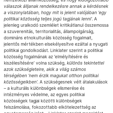
válaszok álljanak rendelkezésre annak a kérdésnek
a viszonylatában, hogy mit is jelent valójában ‘egy
politikai közösség teljes jogú tagjának lenni’
. A
jelenleg uralkodó szemlélet kritikátlanul összemossa
a szuverenitás, territorialitás, állampolgárság,
domináns etnokulturális közösség fogalmait,
jelentős mértékben elsekélyesítve ezáltal a nyugati
politikai gondolkodást. Linklater szerint a politikai
közösség fogalmának az ‘elmélyítésére és
kiszélesítésére’ volna szükség,
különös tekintettel
azok szükségleteire, akik a világ számos
térségében ‘nem érzik magukat otthon politikai
közösségeikben’
. A szükségesnek vélt átalakulások
– a kulturális különbségek elismerése és
intézményes védelme, az egyes politikai
közösségek tagjai közötti különbségek
felszámolása, fokozottabb elkötelezettség az