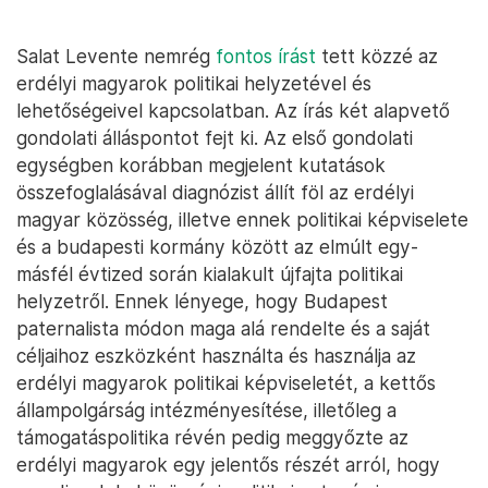
Salat Levente nemrég
fontos írást
tett közzé az
erdélyi magyarok politikai helyzetével és
lehetőségeivel kapcsolatban. Az írás két alapvető
gondolati álláspontot fejt ki. Az első gondolati
egységben korábban megjelent kutatások
összefoglalásával diagnózist állít föl az erdélyi
magyar közösség, illetve ennek politikai képviselete
és a budapesti kormány között az elmúlt egy-
másfél évtized során kialakult újfajta politikai
helyzetről. Ennek lényege, hogy Budapest
paternalista módon maga alá rendelte és a saját
céljaihoz eszközként használta és használja az
erdélyi magyarok politikai képviseletét, a kettős
állampolgárság intézményesítése, illetőleg a
támogatáspolitika révén pedig meggyőzte az
erdélyi magyarok egy jelentős részét arról, hogy