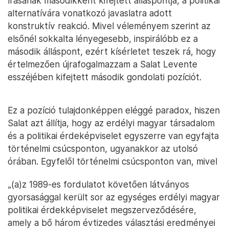
írásának másodikként kifejtett álláspontja, a politikai
alternatívára vonatkozó javaslatra adott
konstruktív reakció. Mivel véleményem szerint az
elsőnél sokkalta lényegesebb, inspirálóbb ez a
második álláspont, ezért kísérletet teszek rá, hogy
értelmezően újrafogalmazzam a Salat Levente
esszéjében kifejtett második gondolati pozíciót.
Ez a pozíció tulajdonképpen eléggé paradox, hiszen
Salat azt állítja, hogy az erdélyi magyar társadalom
és a politikai érdeképviselet egyszerre van egyfajta
történelmi csúcsponton, ugyanakkor az utolsó
órában. Egyfelől történelmi csúcsponton van, mivel
„(a)z 1989-es fordulatot követően látványos
gyorsasággal került sor az egységes erdélyi magyar
politikai érdekképviselet megszerveződésére,
amely a bő három évtizedes választási eredményei