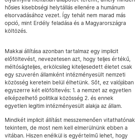
hősies kisebbségi helytállás ellenére a humánum
elsorvadásához vezet. Így tehát nem marad más
opció, mint Erdély feladása és a Magyarországra
költözés.
Makkai állítása azonban tartalmaz egy implicit
előföltevést, nevezetesen azt, hogy teljes értékű,
méltóságteljes, erkölcsileg kiteljesedett életet csak
egy szuverén államként intézményesült nemzeti
közösség keretein belül élhetünk. Sőt, ez valójában
egyszerre két elöföltevés: 1. a nemzet az egyetlen
elképzelhető politikai közösség 2. és ennek
egyetlen legitim intézményesült alakja az állam.
Mindkét implicit állítást messzemenően vitathatónak
tekintem, de most nem kell elmerülnünk ebben a
vitában. Hiszen enélkül is egyértelmű lehet, hogy