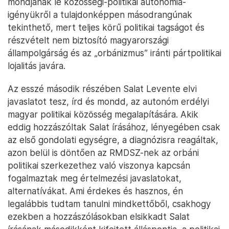
mondjanak le közösségi-politikai autonómia-
igényükről a tulajdonképpen másodrangúnak
tekinthető, mert teljes körű politikai tagságot és
részvételt nem biztosító magyarországi
állampolgárság és az „orbánizmus” iránti pártpolitikai
lojalitás javára.
Az esszé második részében Salat Levente elvi
javaslatot tesz, írd és mondd, az autonóm erdélyi
magyar politikai közösség megalapítására. Akik
eddig hozzászóltak Salat írásához, lényegében csak
az első gondolati egységre, a diagnózisra reagáltak,
azon belül is döntően az RMDSZ-nek az orbáni
politikai szerkezethez való viszonya kapcsán
fogalmaztak meg értelmezési javaslatokat,
alternatívákat. Ami érdekes és hasznos, én
legalábbis tudtam tanulni mindkettőből, csakhogy
ezekben a hozzászólásokban elsikkadt Salat