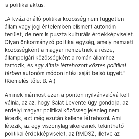
is politikai aktus.
„A kvázi önálló politikai közösség nem független
állam vagy jogi értelemben elismert autonóm
terület, de nem is puszta kulturális érdekképviselet.
Olyan önkormányzó politikai egység, amely nemzeti
közösségként a magyar nemzetnek a része,
állampolgári közösségként a román államhoz
tartozik, és
egy általa létrehozott köztes politikai
térben
autonóm módon intézi saját belső ügyeit.”
(Kiemelés tőle: B. A.)
Aminek mármost ezen a ponton nyilvánvalóvá kell
válnia, az az, hogy Salat Levente úgy gondolja, az
erdélyi magyar politikai közösség jelenleg nem
létezik, ezt még ezután kellene létrehozni. Ami
létezik, az egy viszonylag sikeresnek tekinthető
politikai érdekképviselet, az RMDSZ, illetve az