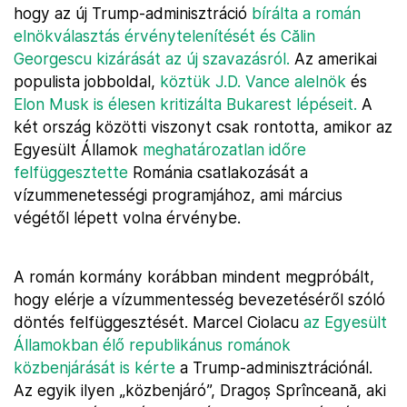
hogy az új Trump-adminisztráció
bírálta a román
elnökválasztás érvénytelenítését és Călin
Georgescu kizárását az új szavazásról.
Az amerikai
populista jobboldal,
köztük J.D. Vance alelnök
és
Elon Musk is élesen kritizálta Bukarest lépéseit.
A
két ország közötti viszonyt csak rontotta, amikor az
Egyesült Államok
meghatározatlan időre
felfüggesztette
Románia csatlakozását a
vízummenetességi programjához, ami március
végétől lépett volna érvénybe.
A román kormány korábban mindent megpróbált,
hogy elérje a vízummentesség bevezetéséről szóló
döntés felfüggesztését. Marcel Ciolacu
az Egyesült
Államokban élő republikánus románok
közbenjárását is kérte
a Trump-adminisztrációnál.
Az egyik ilyen „közbenjáró”, Dragoș Sprînceană, aki