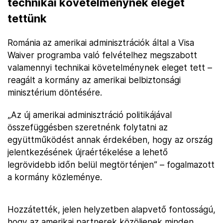
technikai követelménynek eleget
tettünk
Románia az amerikai adminisztrációk által a Visa
Waiver programba való felvételhez megszabott
valamennyi technikai követelménynek eleget tett –
reagált a kormány az amerikai belbiztonsági
minisztérium döntésére.
„Az új amerikai adminisztráció politikájával
összefüggésben szeretnénk folytatni az
együttműködést annak érdekében, hogy az ország
jelentkezésének újraértékelése a lehető
legrövidebb időn belül megtörténjen” – fogalmazott
a kormány közleménye.
Hozzátették, jelen helyzetben alapvető fontosságú,
hogy az amerikai partnerek közöljenek minden