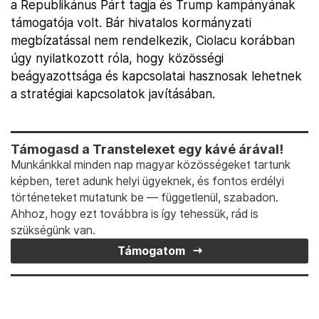
a Republikánus Párt tagja és Trump kampányának
támogatója volt. Bár hivatalos kormányzati
megbízatással nem rendelkezik, Ciolacu korábban
úgy nyilatkozott róla, hogy közösségi
beágyazottsága és kapcsolatai hasznosak lehetnek
a stratégiai kapcsolatok javításában.
Támogasd a Transtelexet egy kávé árával!
Munkánkkal minden nap magyar közösségeket tartunk
képben, teret adunk helyi ügyeknek, és fontos erdélyi
történeteket mutatunk be — függetlenül, szabadon.
Ahhoz, hogy ezt továbbra is így tehessük, rád is
szükségünk van.
Támogatom