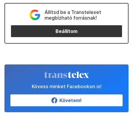
Állítsd be a Transtelexet
megbízható forrásnak!
Beállítom
Kövess minket Facebookon is!
Követem!