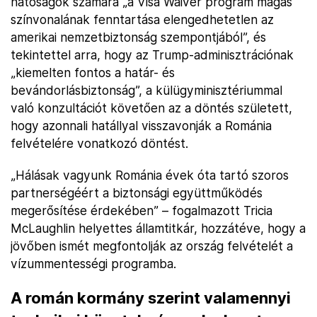
hatóságok számára „a Visa Waiver program magas
színvonalának fenntartása elengedhetetlen az
amerikai nemzetbiztonság szempontjából”, és
tekintettel arra, hogy az Trump-adminisztrációnak
„kiemelten fontos a határ- és
bevándorlásbiztonság”, a külügyminisztériummal
való konzultációt követően az a döntés született,
hogy azonnali hatállyal visszavonják a Románia
felvételére vonatkozó döntést.
„Hálásak vagyunk Románia évek óta tartó szoros
partnerségéért a biztonsági együttműködés
megerősítése érdekében” – fogalmazott Tricia
McLaughlin helyettes államtitkár, hozzátéve, hogy a
jövőben ismét megfontolják az ország felvételét a
vízummentességi programba.
A román kormány szerint valamennyi