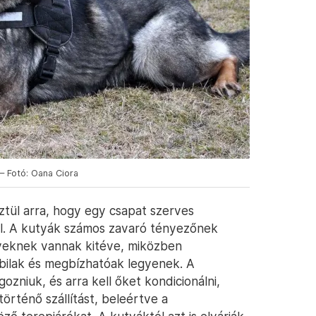
– Fotó: Oana Ciora
ül arra, hogy egy csapat szerves
l. A kutyák számos zavaró tényezőnek
nyeknek vannak kitéve, miközben
bilak és megbízhatóak legyenek. A
zniuk, és arra kell őket kondicionálni,
örténő szállítást, beleértve a