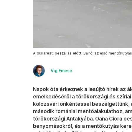
A bukaresti beszállás előtt. Balról az első mentőkuty
Vig Emese
Napok óta érkeznek a lesújtó hírek az
emelkedéséről a törökországi és szíriai
kolozsvári önkéntessel beszélgettünk, a
második romániai mentőalakulathoz, am
törökországi Antakyába. Oana Ciora besz
benyomásokról, és a mentőkutyás keres