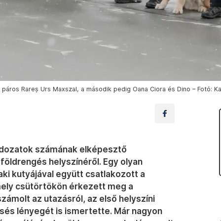
ás páros Rareș Urs Maxszal, a második pedig Oana Ciora és Dino – Fotó: 
 áldozatok számának elképesztő
 földrengés helyszínéről. Egy olyan
ki kutyájával együtt csatlakozott a
ely csütörtökön érkezett meg a
ámolt az utazásról, az első helyszíni
és lényegét is ismertette. Már nagyon