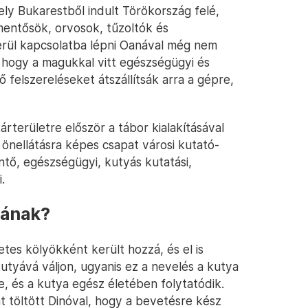
ly Bukarestből indult Törökország felé,
entősök, orvosok, tűzoltók és
erül kapcsolatba lépni Oanával még nem
, hogy a magukkal vitt egészségügyi és
 felszereléseket átszállítsák arra a gépre,
rterületre először a tábor kialakításával
önellátásra képes csapat városi kutató-
tő, egészségügyi, kutyás kutatási,
.
yának?
tes kölyökként került hozzá, és el is
tyává váljon, ugyanis ez a nevelés a kutya
, és a kutya egész életében folytatódik.
 töltött Dinóval, hogy a bevetésre kész