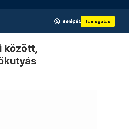
Belépés
Támogatás
 között,
tőkutyás