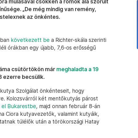
 óra múlásával csökken a romok alá szorult
nűsége. „De még mindig van remény,
stelexnek az önkéntes.
alban
következett be
a Richter-skála szerinti
déli órákban egy újabb, 7,6-os erősségű
száma csütörtökön már
meghaladta a 19
8 ezerre becsülik.
őkutya Szolgálat önkénteseit, hogy
re. Kolozsvárról két mentőkutyás párost
k el Bukarestbe
, majd onnan február 8-án
a Ciora kutyavezetők, valamint kutyáik,
atnak túlélők után a törökországi Hatay