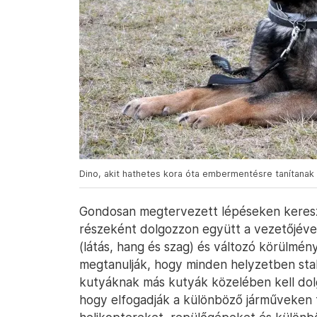
Dino, akit hathetes kora óta embermentésre tanítanak 
Gondosan megtervezett lépéseken kereszt
részeként dolgozzon együtt a vezetőjéve
(látás, hang és szag) és változó körülmé
megtanulják, hogy minden helyzetben sta
kutyáknak más kutyák közelében kell dolgo
hogy elfogadják a különböző járműveken t