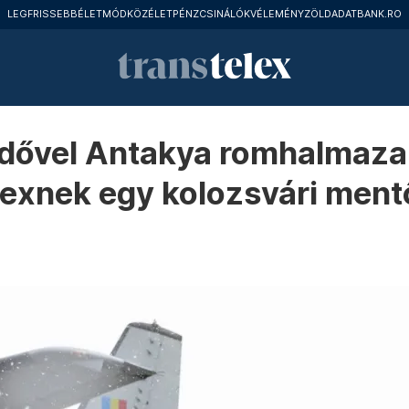
LEGFRISSEBB
ÉLETMÓD
KÖZÉLET
PÉNZCSINÁLÓK
VÉLEMÉNY
ZÖLD
ADATBANK.RO
idővel Antakya romhalmazai
lexnek egy kolozsvári men