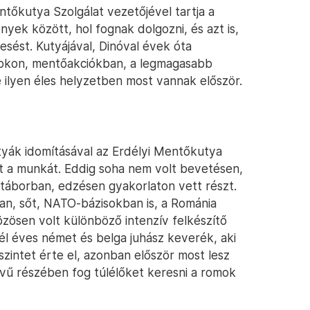
ntőkutya Szolgálat vezetőjével tartja a
nyek között, hol fognak dolgozni, és azt is,
sést. Kutyájával, Dinóval évek óta
tokon, mentőakciókban, a legmagasabb
e ilyen éles helyzetben most vannak először.
tyák idomításával az Erdélyi Mentőkutya
t a munkát. Eddig soha nem volt bevetésen,
táborban, edzésen gyakorlaton vett részt.
an, sőt, NATO-bázisokban is, a Románia
zösen volt különböző intenzív felkészítő
él éves német és belga juhász keverék, aki
zintet érte el, azonban először most lesz
vű részében fog túlélőket keresni a romok