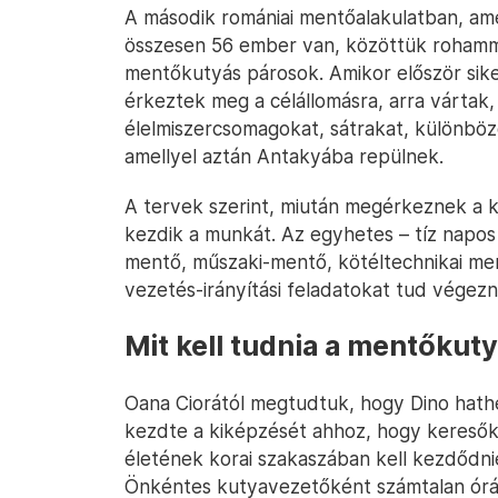
A második romániai mentőalakulatban, ame
összesen 56 ember van, közöttük rohamm
mentőkutyás párosok. Amikor először sik
érkeztek meg a célállomásra, arra vártak
élelmiszercsomagokat, sátrakat, különböző
amellyel aztán Antakyába repülnek.
A tervek szerint, miután megérkeznek a ká
kezdik a munkát. Az egyhetes – tíz napos 
mentő, műszaki-mentő, kötéltechnikai men
vezetés-irányítási feladatokat tud végezni
Mit kell tudnia a mentőkut
Oana Ciorától megtudtuk, hogy Dino hathe
kezdte a kiképzését ahhoz, hogy keresőku
életének korai szakaszában kell kezdődnie
Önkéntes kutyavezetőként számtalan órát