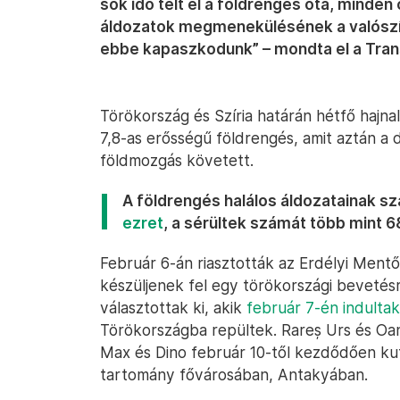
sok idő telt el a földrengés óta, minden
áldozatok megmenekülésének a valószí
ebbe kapaszkodunk” – mondta el a Tran
Törökország és Szíria határán hétfő hajn
7,8-as erősségű földrengés, amit aztán a 
földmozgás követett.
A földrengés halálos áldozatainak 
ezret
, a sérültek számát több mint 6
Február 6-án riasztották az Erdélyi Ment
készüljenek fel egy törökországi bevetés
választottak ki, akik
február 7-én indulta
Törökországba repültek. Rareș Urs és Oan
Max és Dino február 10-től kezdődően kut
tartomány fővárosában, Antakyában.