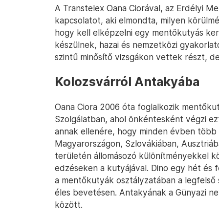
A Transtelex Oana Ciorával, az Erdélyi Me
kapcsolatot, aki elmondta, milyen körülmé
hogy kell elképzelni egy mentőkutyás kere
készülnek, hazai és nemzetközi gyakorla
szintű minősítő vizsgákon vettek részt, d
Kolozsvárról Antakyába
Oana Ciora 2006 óta foglalkozik mentőku
Szolgálatban, ahol önkéntesként végzi ez
annak ellenére, hogy minden évben több 
Magyarországon, Szlovákiában, Ausztriáb
területén állomásozó különítményekkel kö
edzéseken a kutyájával. Dino egy hét és f
a mentőkutyák osztályzatában a legfelső s
éles bevetésen. Antakyának a Günyazi ne
között.