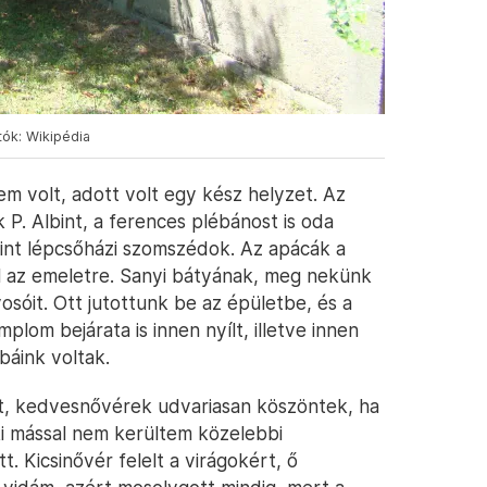
tók: Wikipédia
 volt, adott volt egy kész helyzet. Az
 P. Albint, a ferences plébánost is oda
mint lépcsőházi szomszédok. Az apácák a
fel az emeletre. Sanyi bátyának, meg nekünk
yosóit. Ott jutottunk be az épületbe, és a
plom bejárata is innen nyílt, illetve innen
obáink voltak.
t, kedvesnővérek udvariasan köszöntek, ha
ki mással nem kerültem közelebbi
t. Kicsinővér felelt a virágokért, ő