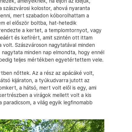
ézek, amelyeknek, ha eljön az idejük,
a szászvárosi kolostor, ahová nyaranta
enni, mert szabadon kóborolhattam a
 el először boltba, hat-hetedik
rendezte a kertet, a templomtornyot, vagy
ért és kefírért, amit szintén ott ittam
na volt. Szászvároson nagytatával minden
s nagytata minden nap elmondta, hogy ennél
 pedig teljes mértékben egyetértettem vele.
tben nőttek. Az a rész az apácáké volt,
átsó kijáraton, a tyúkudvarra jutott az
mkert, a hátsó, mert volt elől is egy, ami
kertrészben a virágok mellett volt a kis
 a paradicsom, a világ egyik legfinomabb