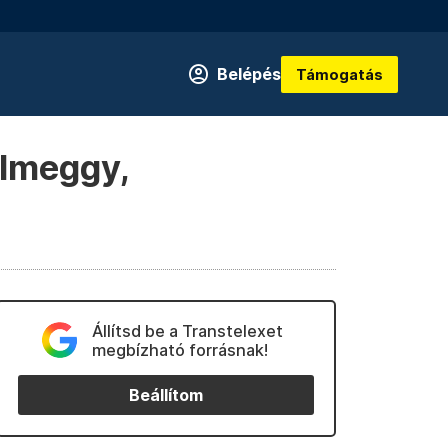
Belépés
Támogatás
olmeggy,
Állítsd be a Transtelexet
megbízható forrásnak!
Beállítom