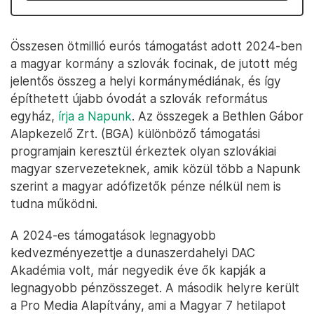
Összesen ötmillió eurós támogatást adott 2024-ben
a magyar kormány a szlovák focinak, de jutott még
jelentős összeg a helyi kormánymédiának, és így
építhetett újabb óvodát a szlovák református
egyház,
írja a Napunk
. Az összegek a Bethlen Gábor
Alapkezelő Zrt. (BGA) különböző támogatási
programjain keresztül érkeztek olyan szlovákiai
magyar szervezeteknek, amik közül több a Napunk
szerint a magyar adófizetők pénze nélkül nem is
tudna működni.
A 2024-es támogatások legnagyobb
kedvezményezettje a dunaszerdahelyi DAC
Akadémia volt, már negyedik éve ők kapják a
legnagyobb pénzösszeget. A második helyre került
a Pro Media Alapítvány, ami a Magyar 7 hetilapot