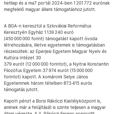
hetilap és a ma7 portál 2024-ben 1 201 772 eurónak
megfelelő magyar állami támogatáshoz jutott.
A BGA-n keresztül a Szlovákiai Református
Keresztyén Egyház 1 139 240 euró
(450 000 000 forint) támogatást kapott óvoda
létrehozására, illetve egyetemek is támogatásban
részesültek: az Eperjesi Egyetem Magyar Nyelv és
Kultúra Intézet 30
379 eurót (12 000 000 forintot), a Nyitrai Konstantin
Filozófus Egyetem 37 974 eurót (15 000 000
forintot) kapott. A komáromi Selye János
Egyetemnek három tételben 873 415 eurós
támogatás jutott.
Kapott pénzt a Borsi Rákóczi Kastélyközpont is,
aminek már a felújítását is szinte teljesen a magyar
állam végezte. A II. Rákóczi Ferenc nonprofit