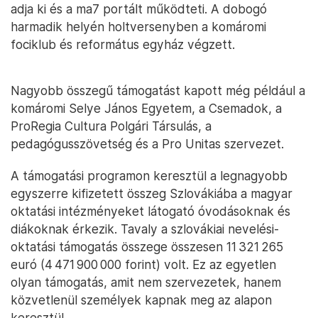
adja ki és a ma7 portált működteti. A dobogó
harmadik helyén holtversenyben a komáromi
fociklub és református egyház végzett.
Nagyobb összegű támogatást kapott még például a
komáromi Selye János Egyetem, a Csemadok, a
ProRegia Cultura Polgári Társulás, a
pedagógusszövetség és a Pro Unitas szervezet.
A támogatási programon keresztül a legnagyobb
egyszerre kifizetett összeg Szlovákiába a magyar
oktatási intézményeket látogató óvodásoknak és
diákoknak érkezik. Tavaly a szlovákiai nevelési-
oktatási támogatás összege összesen 11 321 265
euró (4 471 900 000 forint) volt. Ez az egyetlen
olyan támogatás, amit nem szervezetek, hanem
közvetlenül személyek kapnak meg az alapon
keresztül.