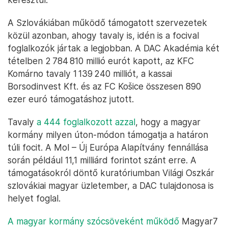
A Szlovákiában működő támogatott szervezetek
közül azonban, ahogy tavaly is, idén is a focival
foglalkozók jártak a legjobban. A DAC Akadémia két
tételben 2 784 810 millió eurót kapott, az KFC
Komárno tavaly 1 139 240 milliót, a kassai
Borsodinvest Kft. és az FC Košice összesen 890
ezer euró támogatáshoz jutott.
Tavaly
a 444 foglalkozott azzal
, hogy a magyar
kormány milyen úton-módon támogatja a határon
túli focit. A Mol – Új Európa Alapítvány fennállása
során például 11,1 milliárd forintot szánt erre. A
támogatásokról döntő kuratóriumban Világi Oszkár
szlovákiai magyar üzletember, a DAC tulajdonosa is
helyet foglal.
A magyar kormány szócsöveként működő
Magyar7