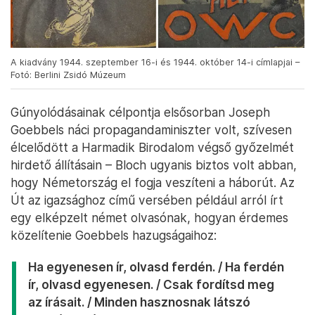
A kiadvány 1944. szeptember 16-i és 1944. október 14-i címlapjai –
Fotó: Berlini Zsidó Múzeum
Gúnyolódásainak célpontja elsősorban Joseph
Goebbels náci propagandaminiszter volt, szívesen
élcelődött a Harmadik Birodalom végső győzelmét
hirdető állításain – Bloch ugyanis biztos volt abban,
hogy Németország el fogja veszíteni a háborút. Az
Út az igazsághoz című versében például arról írt
egy elképzelt német olvasónak, hogyan érdemes
közelítenie Goebbels hazugságaihoz:
Ha egyenesen ír, olvasd ferdén. / Ha ferdén
ír, olvasd egyenesen. / Csak fordítsd meg
az írásait. / Minden hasznosnak látszó