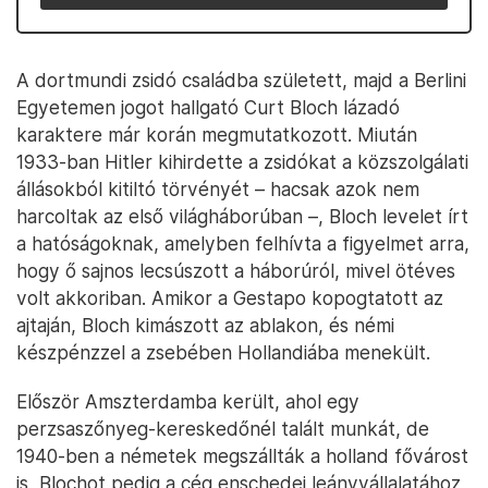
A dortmundi zsidó családba született, majd a Berlini
Egyetemen jogot hallgató Curt Bloch lázadó
karaktere már korán megmutatkozott. Miután
1933-ban Hitler kihirdette a zsidókat a közszolgálati
állásokból kitiltó törvényét – hacsak azok nem
harcoltak az első világháborúban –, Bloch levelet írt
a hatóságoknak, amelyben felhívta a figyelmet arra,
hogy ő sajnos lecsúszott a háborúról, mivel ötéves
volt akkoriban. Amikor a Gestapo kopogtatott az
ajtaján, Bloch kimászott az ablakon, és némi
készpénzzel a zsebében Hollandiába menekült.
Először Amszterdamba került, ahol egy
perzsaszőnyeg-kereskedőnél talált munkát, de
1940-ben a németek megszállták a holland fővárost
is, Blochot pedig a cég enschedei leányvállalatához