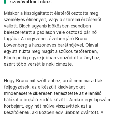
szavával kárt okoz.
Máskor a kiszolgáltatott életéről osztotta meg
személyes élményeit, vagy a szerelmi érzéseiről
vallott. Bloch ugyanis időközben csendben
beleszeretett a padláson vele osztozó pár nő
tagjába. A negyvenes éveiben járó Bruno
Löwenberg a huszonéves barátnőjével, Olával
együtt húzta meg magát a szűkös tetőtérben,
Bloch pedig egyre jobban vonzódott a lányhoz,
ezért több versét is neki címezte.
Hogy Bruno mit szólt ehhez, arról nem maradtak
feljegyzések, az elkészült kiadványokat
mindenesetre sikeresen terjesztette az ellenálló
hálózat a bujkáló zsidók között. Amikor egy lapszám
körbejárt, egy hét múlva visszavitték azt a
készítőjének, aki közben egy újabbat gyártott. A