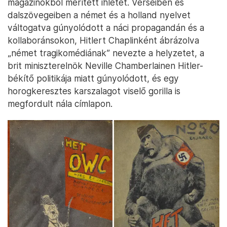
magazinokból merített ihletet. Verseiben és
dalszövegeiben a német és a holland nyelvet
váltogatva gúnyolódott a náci propagandán és a
kollaboránsokon, Hitlert Chaplinként ábrázolva
„német tragikomédiának” nevezte a helyzetet, a
brit miniszterelnök Neville Chamberlainen Hitler-
békítő politikája miatt gúnyolódott, és egy
horogkeresztes karszalagot viselő gorilla is
megfordult nála címlapon.