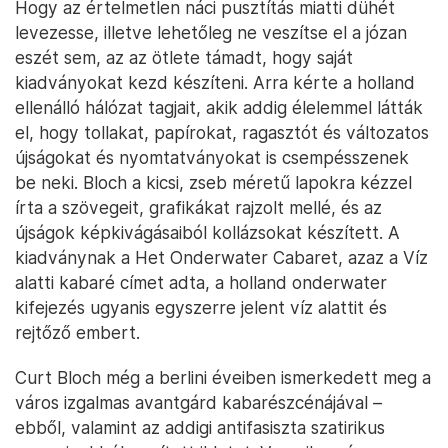
Hogy az értelmetlen náci pusztítás miatti dühét
levezesse, illetve lehetőleg ne veszítse el a józan
eszét sem, az az ötlete támadt, hogy saját
kiadványokat kezd készíteni. Arra kérte a holland
ellenálló hálózat tagjait, akik addig élelemmel látták
el, hogy tollakat, papírokat, ragasztót és változatos
újságokat és nyomtatványokat is csempésszenek
be neki. Bloch a kicsi, zseb méretű lapokra kézzel
írta a szövegeit, grafikákat rajzolt mellé, és az
újságok képkivágásaiból kollázsokat készített. A
kiadványnak a Het Onderwater Cabaret, azaz a Víz
alatti kabaré címet adta, a holland onderwater
kifejezés ugyanis egyszerre jelent víz alattit és
rejtőző embert.
Curt Bloch még a berlini éveiben ismerkedett meg a
város izgalmas avantgárd kabarészcénájával –
ebből, valamint az addigi antifasiszta szatirikus