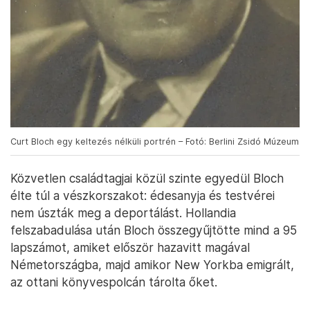
Curt Bloch egy keltezés nélküli portrén – Fotó: Berlini Zsidó Múzeum
Közvetlen családtagjai közül szinte egyedül Bloch
élte túl a vészkorszakot: édesanyja és testvérei
nem úszták meg a deportálást. Hollandia
felszabadulása után Bloch összegyűjtötte mind a 95
lapszámot, amiket először hazavitt magával
Németországba, majd amikor New Yorkba emigrált,
az ottani könyvespolcán tárolta őket.