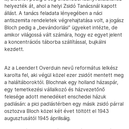
helyezték át, ahol a helyi Zsidó Tanácsnál kapott
állást. A tanács feladata lényegében a náci
antiszemita rendeletek végrehajtatása volt, a jogász
Bloch pedig a „bevándorlási” ügyeket intézte, de
amikor világossá vált számára, hogy ez egyet jelent
a koncentrációs táborba szállítással, bujkálni
kezdett.
Az a Leendert Overduin nevű református lelkész
karolta fel, aki végül közel ezer zsidót mentett meg
a haláltáboroktól. Blochnak egy holland házaspár,
egy temetkezési vállalkozó és házvezetőnő
felesége adott menedéket enschedei házuk
padlásán: a pici padlástérben egy másik zsidó párral
osztozva Bloch közel két évet töltött el 1943
augusztusától 1945 áprilisáig.