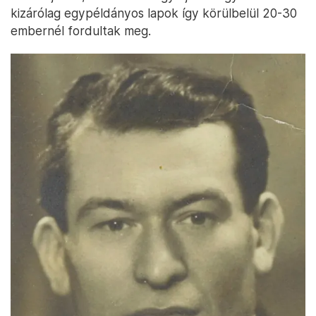
kizárólag egypéldányos lapok így körülbelül 20-30
embernél fordultak meg.