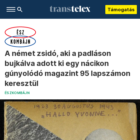
Támogatás
A német zsidó, aki a padláson
bujkálva adott ki egy nácikon
gúnyolódó magazint 95 lapszámon
keresztül
ÉSZKOMBÁJN