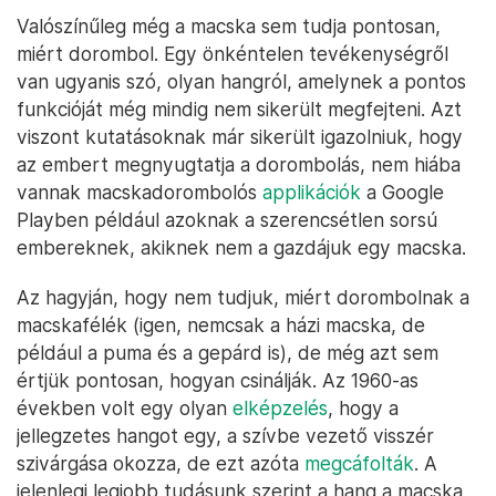
Valószínűleg még a macska sem tudja pontosan,
miért dorombol. Egy önkéntelen tevékenységről
van ugyanis szó, olyan hangról, amelynek a pontos
funkcióját még mindig nem sikerült megfejteni. Azt
viszont kutatásoknak már sikerült igazolniuk, hogy
az embert megnyugtatja a dorombolás, nem hiába
vannak macskadorombolós
applikációk
a Google
Playben például azoknak a szerencsétlen sorsú
embereknek, akiknek nem a gazdájuk egy macska.
Az hagyján, hogy nem tudjuk, miért dorombolnak a
macskafélék (igen, nemcsak a házi macska, de
például a puma és a gepárd is), de még azt sem
értjük pontosan, hogyan csinálják. Az 1960-as
években volt egy olyan
elképzelés
, hogy a
jellegzetes hangot egy, a szívbe vezető visszér
szivárgása okozza, de ezt azóta
megcáfolták
. A
jelenlegi legjobb tudásunk szerint a hang a macska