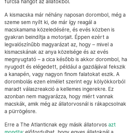
furcsa hangot az állatokból.
A kismacska már néhány naposan dorombol, még a
szeme sem nyílt ki, de már így reagál a
macskamama közeledésére, és evés közben is
gyakran beindítja a motorjait. Éppen ezért a
legvalószínűbb magyarázat az, hogy – mivel a
kismacskának az anya közelsége és az evés
megnyugtató – a cica később is akkor dorombol, ha
nyugodt és elégedett, például a gazdájával fekszik
a kanapén, vagy nagyon finom falatokat eszik. A
dorombolás ezen elmélet szerint egy kölyökkorból
maradt válaszreakció a kellemes ingerekre. Ez
azonban nem magyarázza, hogy miért vannak
macskák, amik még az állatorvosnál is rákapcsolnak
a pürrögésre.
Erre a The Atlanticnak egy másik állatorvos
azt
mondta
: előfordulhat, hogy egyes állatoknál a