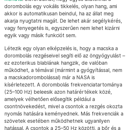
dorombolás egy vokális tikkelés, olyan hang, ami
akkor is automatikusan beindul, ha az állat meg
akarja nyugtatni magát. De lehet akár segélykérés,
vagy fenyegetés is, egyszerűen nem lehet kizárni
egyik vagy másik funkciót sem.
Létezik egy olyan elképzelés is, hogy a macska a
dorombolás rezgéseivel segíti elő az öngyógyulást –
ez ezoterikus blablának hangzik, de valóban
működhet, a témával (mármint a gyógyítással, nem
a macskadorombolással) már a NASA is
kísérletezett. A dorombolás frekvenciatartománya
(25–100 Hz) beleesik azon határértékek közé,
amelyek vélhetően elősegítik például a
csontnövekedést, mivel a csontok a rezgés okozta
nyomás hatására keményednek. Más frekvenciák a
szövetek esetében működhetnek ugyanilyen
hatással. A csontok a 25–50 Hz közötti, a bőr és a