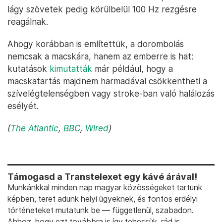
lágy szövetek pedig körülbelül 100 Hz rezgésre
reagálnak.
Ahogy korábban is említettük, a dorombolás
nemcsak a macskára, hanem az emberre is hat:
kutatások
kimutatták
már például, hogy a
macskatartás majdnem harmadával csökkentheti a
szívelégtelenségben vagy stroke-ban való halálozás
esélyét.
(
The Atlantic
,
BBC
,
Wired
)
Támogasd a Transtelexet egy kávé árával!
Munkánkkal minden nap magyar közösségeket tartunk
képben, teret adunk helyi ügyeknek, és fontos erdélyi
történeteket mutatunk be — függetlenül, szabadon.
Ahhoz, hogy ezt továbbra is így tehessük, rád is