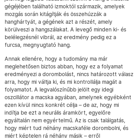
gégéjében található izmoktól származik, amelyek
mozgás során kitágítják és összehúzzák a
hanghártyát, a gégének azt a részét, amely
körülveszi a hangszálakat. A levegő minden ki- és
belélegzésnél vibrál, az eredmény pedig ez a
furcsa, megnyugtató hang.
Annak ellenére, hogy a tudomány ma már
meglehetősen biztos abban, hogy ez a folyamat
eredményezi a dorombolást, nincs határozott válasz
arra, hogy mi váltja ki, és mi kontrollálja magát a
folyamatot. A legvalószínűbb jelölt egy idegi
oszcillátor a macska agyában, amelynek egyébként
ezen kívül nincs konkrét célja – de az, hogy mi
indítja be ezt a neurális áramkört, egyelőre
egyáltalán nem egyértelmű. Az is csak találgatás,
hogy miért tud néhány macskaféle dorombolni, és
miért képtelen rá néhány másik – erről