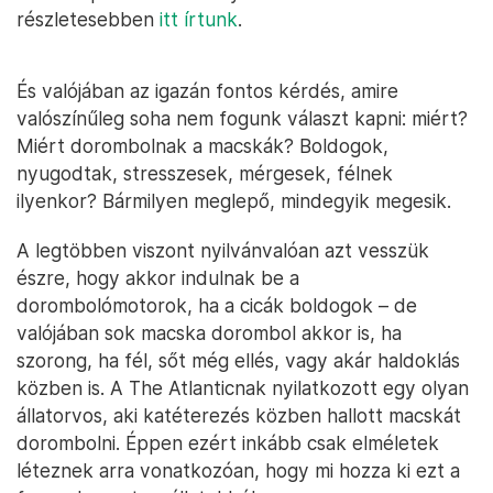
részletesebben
itt írtunk
.
És valójában az igazán fontos kérdés, amire
valószínűleg soha nem fogunk választ kapni: miért?
Miért dorombolnak a macskák? Boldogok,
nyugodtak, stresszesek, mérgesek, félnek
ilyenkor? Bármilyen meglepő, mindegyik megesik.
A legtöbben viszont nyilvánvalóan azt vesszük
észre, hogy akkor indulnak be a
dorombolómotorok, ha a cicák boldogok – de
valójában sok macska dorombol akkor is, ha
szorong, ha fél, sőt még ellés, vagy akár haldoklás
közben is. A The Atlanticnak nyilatkozott egy olyan
állatorvos, aki katéterezés közben hallott macskát
dorombolni. Éppen ezért inkább csak elméletek
léteznek arra vonatkozóan, hogy mi hozza ki ezt a