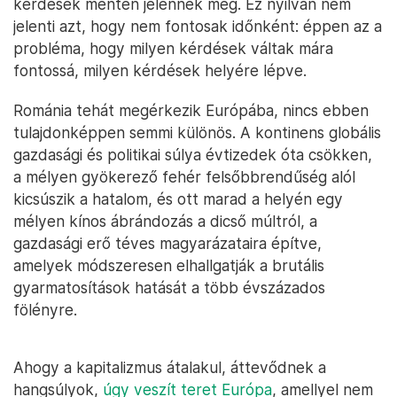
kérdések mentén jelennek meg. Ez nyilván nem
jelenti azt, hogy nem fontosak időnként: éppen az a
probléma, hogy milyen kérdések váltak mára
fontossá, milyen kérdések helyére lépve.
Románia tehát megérkezik Európába, nincs ebben
tulajdonképpen semmi különös. A kontinens globális
gazdasági és politikai súlya évtizedek óta csökken,
a mélyen gyökerező fehér felsőbbrendűség alól
kicsúszik a hatalom, és ott marad a helyén egy
mélyen kínos ábrándozás a dicső múltról, a
gazdasági erő téves magyarázataira építve,
amelyek módszeresen elhallgatják a brutális
gyarmatosítások hatását a több évszázados
fölényre.
Ahogy a kapitalizmus átalakul, áttevődnek a
hangsúlyok,
úgy veszít teret Európa
, amellyel nem