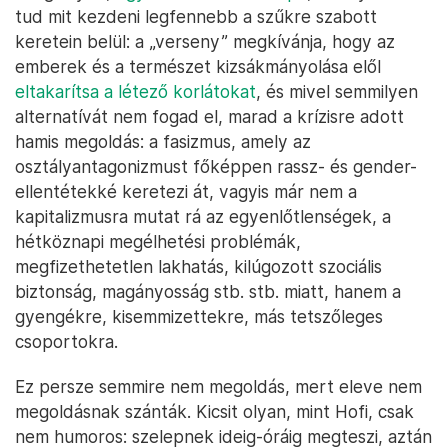
tud mit kezdeni legfennebb a szűkre szabott
keretein belül: a „verseny” megkívánja, hogy az
emberek és a természet kizsákmányolása elől
eltakarítsa a létező korlátokat
, és mivel semmilyen
alternatívát nem fogad el, marad a krízisre adott
hamis megoldás: a fasizmus, amely az
osztályantagonizmust főképpen rassz- és gender-
ellentétekké keretezi át, vagyis már nem a
kapitalizmusra mutat rá az egyenlőtlenségek, a
hétköznapi megélhetési problémák,
megfizethetetlen lakhatás, kilúgozott szociális
biztonság, magányosság stb. stb. miatt, hanem a
gyengékre, kisemmizettekre, más tetszőleges
csoportokra.
Ez persze semmire nem megoldás, mert eleve nem
megoldásnak szánták. Kicsit olyan, mint Hofi, csak
nem humoros: szelepnek ideig-óráig megteszi, aztán