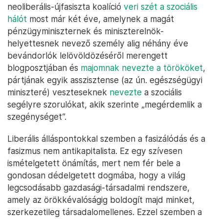
neoliberális-újfasiszta koalíció
veri szét a szociális
hálót
most már két éve, amelynek a magát
pénzügyminiszternek és miniszterelnök-
helyettesnek nevező személy alig néhány éve
bevándorlók lelövöldözéséről merengett
blogposztjában és
majomnak nevezte a törököket
,
pártjának egyik asszisztense (az ún. egészségügyi
miniszteré) veszteseknek
nevezte
a szociális
segélyre szorulókat, akik szerinte „megérdemlik a
szegénységet”.
Liberális álláspontokkal szemben a fasizálódás és a
fasizmus nem antikapitalista. Ez egy szívesen
ismételgetett önámítás, mert nem fér bele a
gondosan dédelgetett dogmába, hogy a világ
legcsodásabb gazdasági-társadalmi rendszere,
amely az örökkévalóságig boldogít majd minket,
szerkezetileg társadalomellenes. Ezzel szemben a