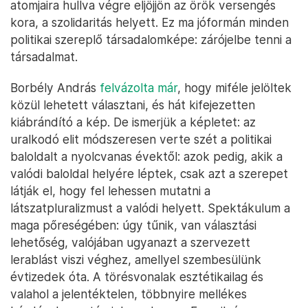
atomjaira hullva végre eljöjjön az örök versengés
kora, a szolidaritás helyett. Ez ma jóformán minden
politikai szereplő társadalomképe: zárójelbe tenni a
társadalmat.
Borbély András
felvázolta már
, hogy miféle jelöltek
közül lehetett választani, és hát kifejezetten
kiábrándító a kép. De ismerjük a képletet: az
uralkodó elit módszeresen verte szét a politikai
baloldalt a nyolcvanas évektől: azok pedig, akik a
valódi baloldal helyére léptek, csak azt a szerepet
látják el, hogy fel lehessen mutatni a
látszatpluralizmust a valódi helyett. Spektákulum a
maga pőreségében: úgy tűnik, van választási
lehetőség, valójában ugyanazt a szervezett
lerablást viszi véghez, amellyel szembesülünk
évtizedek óta. A törésvonalak esztétikailag és
valahol a jelentéktelen, többnyire mellékes