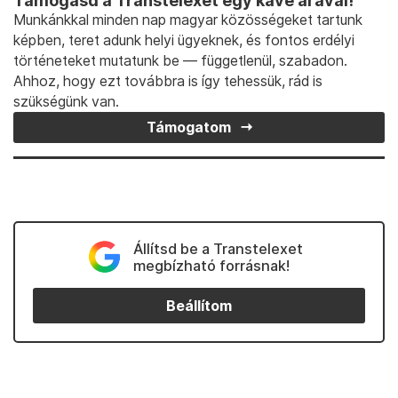
Támogasd a Transtelexet egy kávé árával!
Munkánkkal minden nap magyar közösségeket tartunk
képben, teret adunk helyi ügyeknek, és fontos erdélyi
történeteket mutatunk be — függetlenül, szabadon.
Ahhoz, hogy ezt továbbra is így tehessük, rád is
szükségünk van.
Támogatom
Állítsd be a Transtelexet
megbízható forrásnak!
Beállítom