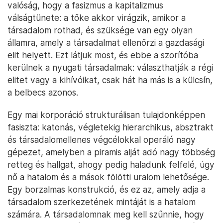
valóság, hogy a fasizmus a kapitalizmus
válságtünete: a tőke akkor virágzik, amikor a
társadalom rothad, és szüksége van egy olyan
államra, amely a társadalmat ellenőrzi a gazdasági
elit helyett. Ezt látjuk most, és ebbe a szorítóba
kerülnek a nyugati társadalmak: választhatják a régi
elitet vagy a kihívóikat, csak hát ha más is a külcsín,
a belbecs azonos.
Egy mai korporáció strukturálisan tulajdonképpen
fasiszta: katonás, végletekig hierarchikus, absztrakt
és társadalomellenes végcélokkal operáló nagy
gépezet, amelyben a piramis alját adó nagy többség
retteg és hallgat, ahogy pedig haladunk felfelé, úgy
nő a hatalom és a mások fölötti uralom lehetősége.
Egy borzalmas konstrukció, és ez az, amely adja a
társadalom szerkezetének mintáját is a hatalom
számára. A társadalomnak meg kell szűnnie, hogy