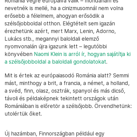
Románia végre európaivá válik – mondanám és
nevetnék is mellé, ha a cinizmusomnál nem volna
erősebb a félelmem, ahogyan erősödik a
szélsőjobboldal otthon. Elégtételt sem igazán
érezhetünk azért, mert Marx, Lenin, Adorno,
Lukács stb., megannyi baloldali elemző
nyomvonalán újra igazunk lett – legutóbbi
könyvében
Naomi Klein is arról ír, hogyan sajátítja ki
a szélsőjobboldal a baloldali gondolatokat
.
Mit is értek az európaiasodó Románia alatt? Semmi
mást, minthogy a brit, a francia, a német, a holland,
a svéd, finn, olasz, osztrák, spanyol és más dicső,
távoli és példaképnek tekintett országok után
Romániában is előretör a szélsőjobb. Örvendhetünk:
utolértük őket.
Új hazámban, Finnországban például egy