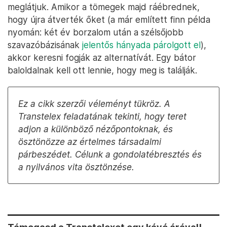
meglátjuk. Amikor a tömegek majd ráébrednek,
hogy újra átverték őket (a már említett finn példa
nyomán: két év borzalom után a szélsőjobb
szavazóbázisának
jelentős hányada párolgott el
),
akkor keresni fogják az alternatívát. Egy bátor
baloldalnak kell ott lennie, hogy meg is találják.
Ez a cikk szerzői véleményt tükröz. A
Transtelex feladatának tekinti, hogy teret
adjon a különböző nézőpontoknak, és
ösztönözze az értelmes társadalmi
párbeszédet. Célunk a gondolatébresztés és
a nyilvános vita ösztönzése.