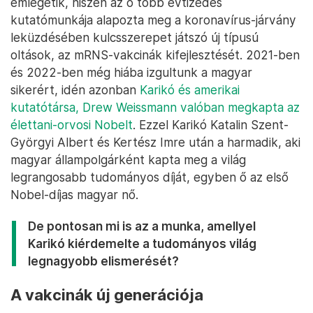
emlegetik, hiszen az ő több évtizedes
kutatómunkája alapozta meg a koronavírus-járvány
leküzdésében kulcsszerepet játszó új típusú
oltások, az mRNS-vakcinák kifejlesztését. 2021-ben
és 2022-ben még hiába izgultunk a magyar
sikerért, idén azonban
Karikó és amerikai
kutatótársa, Drew Weissmann valóban megkapta az
élettani-orvosi Nobelt
. Ezzel Karikó Katalin Szent-
Györgyi Albert és Kertész Imre után a harmadik, aki
magyar állampolgárként kapta meg a világ
legrangosabb tudományos díját, egyben ő az első
Nobel-díjas magyar nő.
De pontosan mi is az a munka, amellyel
Karikó kiérdemelte a tudományos világ
legnagyobb elismerését?
A vakcinák új generációja