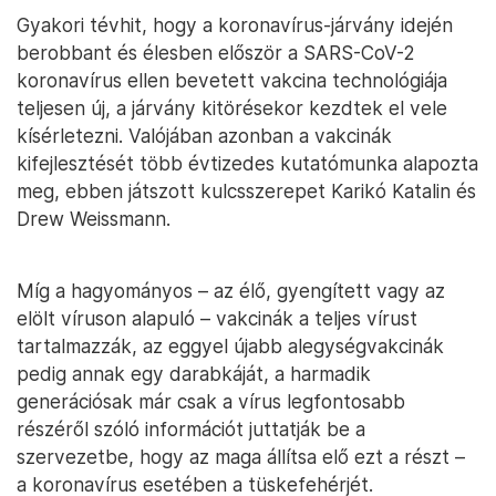
Gyakori tévhit, hogy a koronavírus-járvány idején
berobbant és élesben először a SARS-CoV-2
koronavírus ellen bevetett vakcina technológiája
teljesen új, a járvány kitörésekor kezdtek el vele
kísérletezni. Valójában azonban a vakcinák
kifejlesztését több évtizedes kutatómunka alapozta
meg, ebben játszott kulcsszerepet Karikó Katalin és
Drew Weissmann.
Míg a hagyományos – az élő, gyengített vagy az
elölt víruson alapuló – vakcinák a teljes vírust
tartalmazzák, az eggyel újabb alegységvakcinák
pedig annak egy darabkáját, a harmadik
generációsak már csak a vírus legfontosabb
részéről szóló információt juttatják be a
szervezetbe, hogy az maga állítsa elő ezt a részt –
a koronavírus esetében a tüskefehérjét.