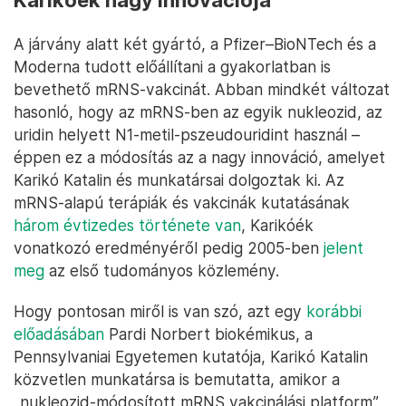
Karikóék nagy innovációja
A járvány alatt két gyártó, a Pfizer–BioNTech és a
Moderna tudott előállítani a gyakorlatban is
bevethető mRNS-vakcinát. Abban mindkét változat
hasonló, hogy az mRNS-ben az egyik nukleozid, az
uridin helyett N1-metil-pszeudouridint használ –
éppen ez a módosítás az a nagy innováció, amelyet
Karikó Katalin és munkatársai dolgoztak ki. Az
mRNS-alapú terápiák és vakcinák kutatásának
három évtizedes története van
, Karikóék
vonatkozó eredményéről pedig 2005-ben
jelent
meg
az első tudományos közlemény.
Hogy pontosan miről is van szó, azt egy
korábbi
előadásában
Pardi Norbert biokémikus, a
Pennsylvaniai Egyetemen kutatója, Karikó Katalin
közvetlen munkatársa is bemutatta, amikor a
„nukleozid-módosított mRNS vakcinálási platform”