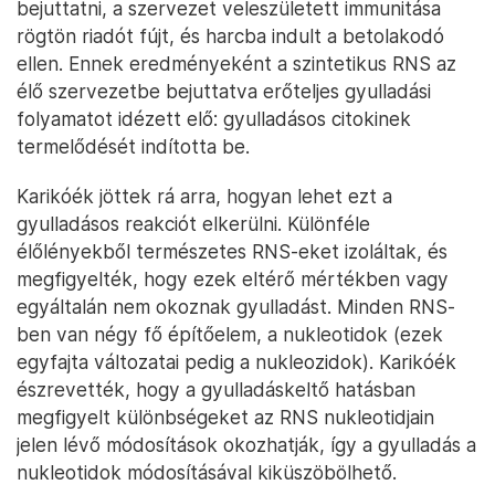
bejuttatni, a szervezet veleszületett immunitása
rögtön riadót fújt, és harcba indult a betolakodó
ellen. Ennek eredményeként a szintetikus RNS az
élő szervezetbe bejuttatva erőteljes gyulladási
folyamatot idézett elő: gyulladásos citokinek
termelődését indította be.
Karikóék jöttek rá arra, hogyan lehet ezt a
gyulladásos reakciót elkerülni. Különféle
élőlényekből természetes RNS-eket izoláltak, és
megfigyelték, hogy ezek eltérő mértékben vagy
egyáltalán nem okoznak gyulladást. Minden RNS-
ben van négy fő építőelem, a nukleotidok (ezek
egyfajta változatai pedig a nukleozidok). Karikóék
észrevették, hogy a gyulladáskeltő hatásban
megfigyelt különbségeket az RNS nukleotidjain
jelen lévő módosítások okozhatják, így a gyulladás a
nukleotidok módosításával kiküszöbölhető.