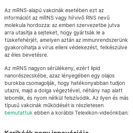
Az mRNS-alapú vakcinák esetében ezt az
információt az mRNS vagy hírvivő RNS nevű
molekula hordozza: az emberi szervezetbe jutva
arra utasítja a sejteket, hogy gyártsák le a
tüskefehérjét, amelyen aztán az immunrendszerünk
gyakorolhatja a vírus elleni védekezést, felkészülve
az éles bevetésre.
Az mRNS nagyon sérülékeny, ezért lipid
nanorészecskébe, azaz lényegében egy olajos
burokba csomagolják, hogy hatékonyabban tudjon
utazni, majd a dolga végeztével, néhány nap alatt
lebomlik, és nyom nélkül felszívódik. Az ilyen és más
típusú vakcinák működését is részletesen
bemutattuk
ebben a korábbi Telexikon-videónkban: