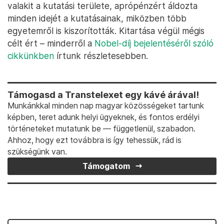
valakit a kutatási területe, aprópénzért áldozta
minden idejét a kutatásainak, miközben több
egyetemről is kiszorították. Kitartása végül mégis
célt ért – minderről a
Nobel-díj bejelentéséről szóló
cikkünkben
írtunk részletesebben.
Támogasd a Transtelexet egy kávé árával!
Munkánkkal minden nap magyar közösségeket tartunk
képben, teret adunk helyi ügyeknek, és fontos erdélyi
történeteket mutatunk be — függetlenül, szabadon.
Ahhoz, hogy ezt továbbra is így tehessük, rád is
szükségünk van.
Támogatom