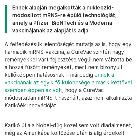
Ennek alapján megalkották a nukleozid-
módosított mRNS-re épülő technológiát,
amely a Pfizer–BioNTech és a Moderna
vakcinájának az alapját is adja.
A felfedézésük jelentőségét mutatja az is, hogy egy
harmadik mRNS-vakcina, a CureVac szintén nagy
reményekkel várt fejlesztése végül nem váltotta be
a hozzá fűzött reményeket, mert nem bizonyult
kellőképpen hatásosnak – márpedig
ennek a
vakcinának az egyik fő különbsége a másik kettővel
szemben éppen az volt
, hogy a CureVac
módosítatlan mRNS-t használt, azaz nem alkalmazta
Karikóék innovációját.
Karikó útja a Nobel-díjig közel sem volt diadalmenet,
még az Amerikába költözése után is alig érdekelt