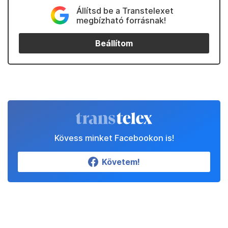
Állítsd be a Transtelexet
megbízható forrásnak!
Beállítom
Kövess minket Facebookon is!
Követem!