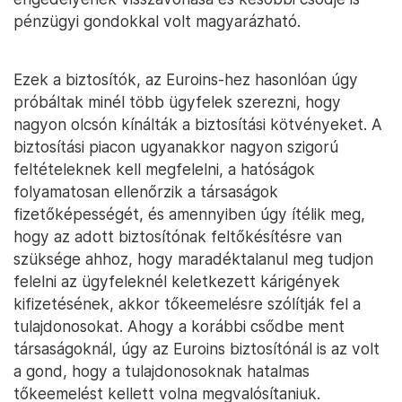
pénzügyi gondokkal volt magyarázható.
Ezek a biztosítók, az Euroins-hez hasonlóan úgy
próbáltak minél több ügyfelek szerezni, hogy
nagyon olcsón kínálták a biztosítási kötvényeket. A
biztosítási piacon ugyanakkor nagyon szigorú
feltételeknek kell megfelelni, a hatóságok
folyamatosan ellenőrzik a társaságok
fizetőképességét, és amennyiben úgy ítélik meg,
hogy az adott biztosítónak feltőkésítésre van
szüksége ahhoz, hogy maradéktalanul meg tudjon
felelni az ügyfeleknél keletkezett kárigények
kifizetésének, akkor tőkeemelésre szólítják fel a
tulajdonosokat. Ahogy a korábbi csődbe ment
társaságoknál, úgy az Euroins biztosítónál is az volt
a gond, hogy a tulajdonosoknak hatalmas
tőkeemelést kellett volna megvalósítaniuk.