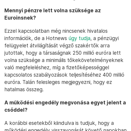
Mennyi pénzre lett volna szüksége az
Euroinsnek?
Ezzel kapcsolatban még nincsenek hivatalos
információk, de a Hotnews
úgy tudja
, a pénzügyi
felügyelet átvilágítását végző szakértők arra
jutottak, hogy a társaságnak 250 millió euróra lett
volna szüksége a minimális tőkekövetelményeknek
való megfeleléshez, míg a fizetőképességgel
kapcsolatos szabályozások teljesítéséhez 400 millió
euróra. Talán felesleges megjegyezni, hogy ez
hatalmas összeg.
A működési engedély megvonása egyet jelent a
csőddel?
A korábbi esetekből kiindulva is tudjuk, hogy a
működési engedély visszavonását követő napokban