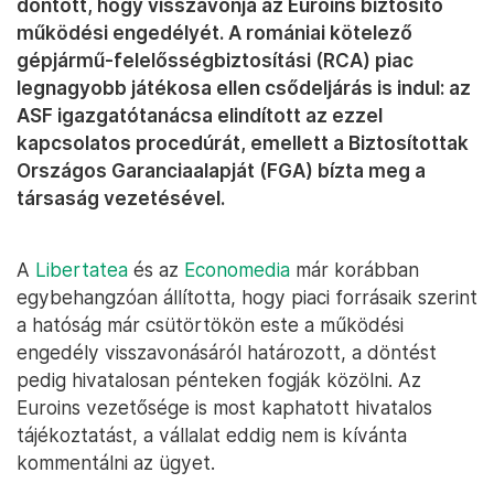
döntött, hogy visszavonja az Euroins biztosító
működési engedélyét. A romániai kötelező
gépjármű-felelősségbiztosítási (RCA) piac
legnagyobb játékosa ellen csődeljárás is indul: az
ASF igazgatótanácsa elindított az ezzel
kapcsolatos procedúrát, emellett a Biztosítottak
Országos Garanciaalapját (FGA) bízta meg a
társaság vezetésével.
A
Libertatea
és az
Economedia
már korábban
egybehangzóan állította, hogy piaci forrásaik szerint
a hatóság már csütörtökön este a működési
engedély visszavonásáról határozott, a döntést
pedig hivatalosan pénteken fogják közölni. Az
Euroins vezetősége is most kaphatott hivatalos
tájékoztatást, a vállalat eddig nem is kívánta
kommentálni az ügyet.