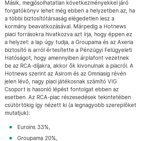
Másik, megjósolhatatlan következményekkel járó
forgatókönyv lehet még ebben a helyzetben az, ha
a többi biztosítótársaság elégedetlen lesz a
kormány beavatkozásával. Márpedig a Hotnews
piaci forrásokra hivatkozva azt írja, hogy éppen ez
a helyzet: a lap úgy tudja, a Groupama és az Axeria
biztosító is arról értesítette a Pénzügyi Felügyeleti
Hatóságot, hogy amennyiben árplafont vezetnek
be az RCA-díjakra, akkor ők kivonulnak a piacról. A
Hotnews szerint az Asirom és az Omniasig révén
jelen lévő, nagy piaci játékosnak számító VIG
Csoport is hasonló lépést fontolgat ebben az
esetben. Az RCA-piac részesedések tekintetében
csütörtökig így nézett ki (a legnagyobb szereplőket
mutatjuk):
Euroins 33%,
Groupama 20%,