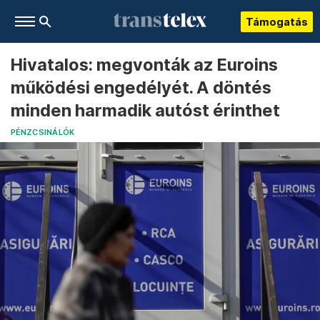
Támogatás
Hivatalos: megvonták az Euroins
működési engedélyét. A döntés
minden harmadik autóst érinthet
PÉNZCSINÁLÓK