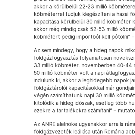
akkor a körülbelül 22-23 millió köbmétere
köbméterrel tudjuk kiegészíteni a hazai fö
kapacitása körülbelül 30 millió köbméter 
akkor még mindig csak 52-53 millió köbmét
köbmétert pedig importból kell pótolni”
Az sem mindegy, hogy a hideg napok miko
földgázfogyasztás folyamatosan növekszi
33 millió köbméter, novemberben 40-44 m
50 millió köbméter volt a napi átlagfogyas
indulunk ki, akkor a leghidegebb napok ja
földgáztárolói kapacitásokkal már gondja
végén számíthatunk napi 30 millió köbmét
kitolódik a hideg időszak, esetleg több h
ezekre a tartalékokra számítani” – mutatot
Az ANRE alelnöke ugyanakkor arra is rámu
földgázvezeték leállása után Románia abb