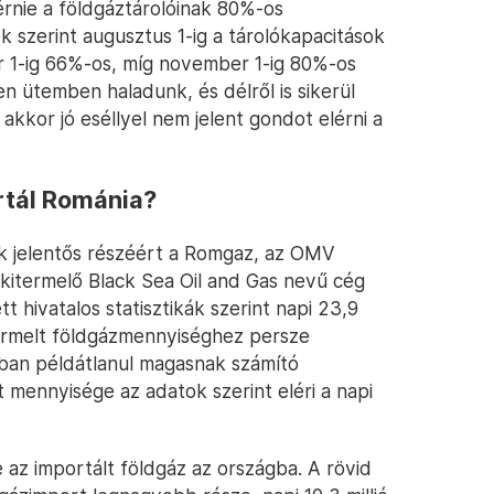
érnie a földgáztárolóinak 80%-os
k szerint augusztus 1-ig a tárolókapacitások
 1-ig 66%-os, míg november 1-ig 80%-os
lyen ütemben haladunk, és délről is sikerül
akkor jó eséllyel nem jelent gondot elérni a
rtál Románia?
k jelentős részéért a Romgaz, az OMV
kitermelő Black Sea Oil and Gas nevű cég
t hivatalos statisztikák szerint napi 23,9
itermelt földgázmennyiséghez persze
ban példátlanul magasnak számító
t mennyisége az adatok szerint eléri a napi
 az importált földgáz az országba. A rövid