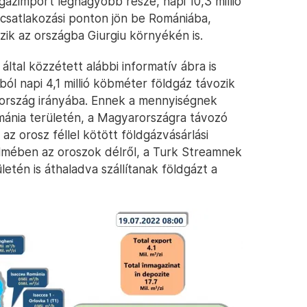
gázimport legnagyobb része, napi 10,3 millió
satlakozási ponton jön be Romániába,
zik az országba Giurgiu környékén is.
által közzétett alábbi informatív ábra is
ól napi 4,1 millió köbméter földgáz távozik
rszág irányába. Ennek a mennyiségnek
Románia területén, a Magyarországra távozó
z orosz féllel kötött földgázvásárlási
mében az oroszok délről, a Turk Streamnek
tén is áthaladva szállítanak földgázt a