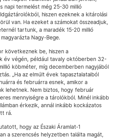
s napi termelést még 25-30 millió
ldgáztárolókból, hiszen ezeknek a kitárolási
körül van. Ha ezeket a számokat összeadjuk,
ernél tartunk, a maradék 15-20 millió
 – magyarázta Nagy-Bege.
r következnek be, hiszen a
k év végén, például tavaly októberben 32-
illió köbméter, míg decemberben nagyjából
ztás. „Ha az elmúlt évek tapasztalataiból
nuárra és februárra esnek, amikor a
ink lehetnek. Nem biztos, hogy február
eres mennyiségre a tárolókból. Minél inkább
ullámban érkezik, annál inkább kockázatos
t rá.
tatott, hogy az Északi Áramlat-1
an a szerencsés helyzetben találta magát,