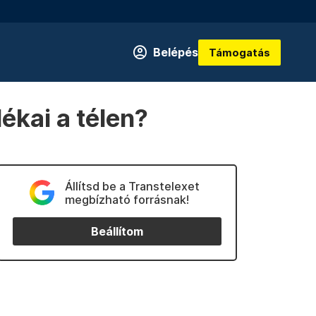
Belépés
Támogatás
ékai a télen?
Állítsd be a Transtelexet
megbízható forrásnak!
Beállítom