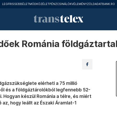
LEGFRISSEBB
ÉLETMÓD
KÖZÉLET
PÉNZCSINÁLÓK
VÉLEMÉNY
ZÖLD
ADATBANK.RO
dőek Románia földgáztartal
dgázszükséglete elérheti a 75 millió
ől és a földgáztárolókból legfennebb 52-
. Hogyan készül Románia a télre, és miért
az, hogy leállt az Északi Áramlat-1