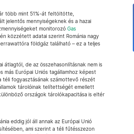
r több mint 51%-át feltöltötte,
lt jelentős mennyiségeknek és a hazai
ázmennyiségeket monitorozó
Gas
7-én közzétett adatai szerint Románia nagy
errawattóra földgáz található – ez a teljes
 átlagtól, de az összehasonlításnak nem is
os más Európai Uniós tagállamhoz képest
 téli fogyasztásának számottevő részét
államok tárolóinak telítettségét emellett
ülönböző országok tárolókapacitása is eltér
ánia eddig jól áll annak az Európai Unió
sítésében, ami szerint a téli fűtésszezon