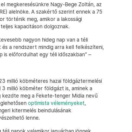
a el megkeresésünkre Nagy-Bege Zoltán, az
E) alelnöke. A szakértő szerint ennek a 75
r történik meg, amikor a lakossági
s teljes kapacitáson dolgoznak.
evesebb nagyon hideg nap van a téli
és a rendszert mindig arra kell felkészíteni,
p is előfordulhat egy téli időszakban” –
3 millió köbméteres hazai földgáztermelési
 3 millió köbméter földgázt is, aminek a
ég kezdte meg a Fekete-tenger Midia nevű
meglehetősen
optimista véleményeket
,
engeri kitermelés beindulásának
vészelhető lenne.
g téli napok valamikor januárban jönnek,