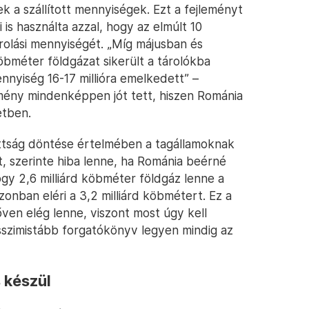
 a szállított mennyiségek. Ezt a fejleményt
is használta azzal, hogy az elmúlt 10
rolási mennyiségét. „Míg májusban és
köbméter földgázat sikerült a tárolókba
nnyiség 16-17 millióra emelkedett” –
mény mindenképpen jót tett, hiszen Románia
etben.
zottság döntése értelmében a tagállamoknak
at, szerinte hiba lenne, ha Románia beérné
ogy 2,6 milliárd köbméter földgáz lenne a
zonban eléri a 3,2 milliárd köbmétert. Ez a
őven elég lenne, viszont most úgy kell
sszimistább forgatókönyv legyen mindig az
 készül