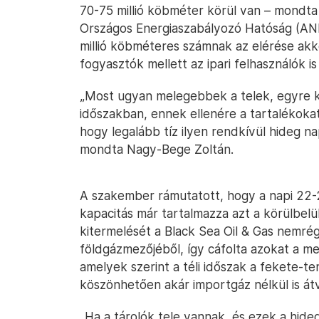
70-75 millió köbméter körül van – mondt
Országos Energiaszabályozó Hatóság (ANR
millió köbméteres számnak az elérése akko
fogyasztók mellett az ipari felhasználók i
„Most ugyan melegebbek a telek, egyre k
időszakban, ennek ellenére a tartalékokat 
hogy legalább tíz ilyen rendkívül hideg na
mondta Nagy-Bege Zoltán.
A szakember rámutatott, hogy a napi 22-2
kapacitás már tartalmazza azt a körülbelül
kitermelését a Black Sea Oil & Gas nemr
földgázmezőjéből, így cáfolta azokat a 
amelyek szerint a téli időszak a fekete-t
köszönhetően akár importgáz nélkül is át
„Ha a tárolók tele vannak, és ezek a hide