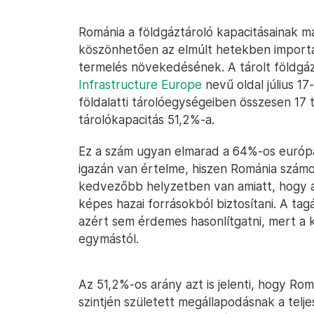
Románia a földgáztároló kapacitásainak má
köszönhetően az elmúlt hetekben importá
termelés növekedésének. A tárolt földg
Infrastructure Europe
nevű oldal július 1
földalatti tárolóegységeiben összesen 17 t
tárolókapacitás 51,2%-a.
Ez a szám ugyan elmarad a 64%-os európai
igazán van értelme, hiszen Románia szám
kedvezőbb helyzetben van amiatt, hogy a
képes hazai forrásokból biztosítani. A tag
azért sem érdemes hasonlítgatni, mert a k
egymástól.
Az 51,2%-os arány azt is jelenti, hogy Rom
szintjén született megállapodásnak a telje