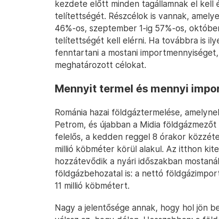
kezdete előtt minden tagállamnak el kell 
telítettségét. Részcélok is vannak, amelye
46%-os, szeptember 1-ig 57%-os, október
telítettségét kell elérni. Ha továbbra is i
fenntartani a mostani importmennyiséget, 
meghatározott célokat.
Mennyit termel és mennyi impo
Románia hazai földgáztermelése, amelyne
Petrom, és újabban a Midia földgázmezőt 
felelős, a kedden reggel 8 órakor közzétet
millió köbméter körül alakul. Az itthon k
hozzátevődik a nyári időszakban mostaná
földgázbehozatal is: a nettó földgázimpor
11 millió köbmétert.
Nagy a jelentősége annak, hogy hol jön be