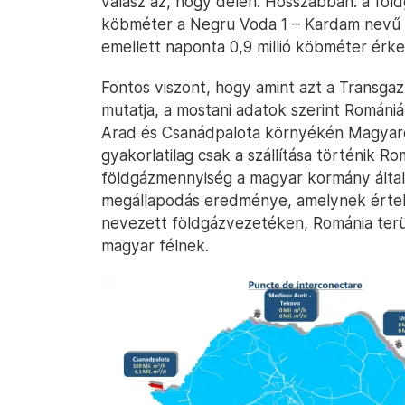
válasz az, hogy délen. Hosszabban: a föld
köbméter a Negru Voda 1 – Kardam nevű c
emellett naponta 0,9 millió köbméter érke
Fontos viszont, hogy amint azt a Transgaz 
mutatja, a mostani adatok szerint Romániáb
Arad és Csanádpalota környékén Magyaro
gyakorlatilag csak a szállítása történik 
földgázmennyiség a magyar kormány által a
megállapodás eredménye, amelynek értel
nevezett földgázvezetéken, Románia terüle
magyar félnek.