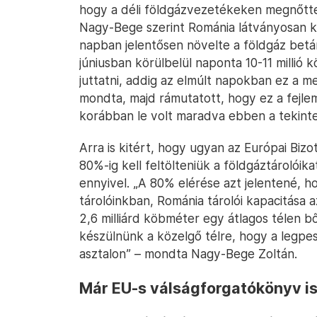
hogy a déli földgázvezetékeken megnőttek
Nagy-Bege szerint Románia látványosan ki 
napban jelentősen növelte a földgáz betá
júniusban körülbelül naponta 10-11 millió 
juttatni, addig az elmúlt napokban ez a me
mondta, majd rámutatott, hogy ez a fejle
korábban le volt maradva ebben a tekint
Arra is kitért, hogy ugyan az Európai Bi
80%-ig kell feltölteniük a földgáztárolóik
ennyivel. „A 80% elérése azt jelentené, h
tárolóinkban, Románia tárolói kapacitása a
2,6 milliárd köbméter egy átlagos télen b
készülnünk a közelgő télre, hogy a legpe
asztalon” – mondta Nagy-Bege Zoltán.
Már EU-s válságforgatókönyv is