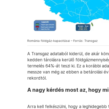
Románia földgáz-kapacitásai – Forrás: Transgaz
A Transgaz adataiból kiderül, de akár kö
kedden tárolásra kerülő földgázmennyiség e
termelés 64%-át teszi ki. Ez a korábbi a
messze van még az ebben a betárolási évb
rekordtól.
A nagy kérdés most az, hogy mir
Arra kell felkészülni, hogy a leghidegebb