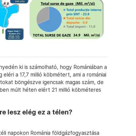
nnyedén ki is számolható, hogy Romániában a
léri a 17,7 millió köbmétert, ami a romániai
datokat böngészve igencsak magas szám, de
en múlt héten elért 21 millió köbméteres
e lesz elég ez a télen?
 téli napokon Románia földgázfogyasztása