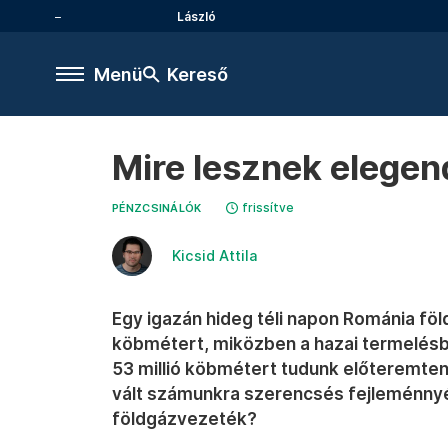
László
Menü
Kereső
Mire lesznek elegen
frissítve
PÉNZCSINÁLÓK
Kicsid Attila
Egy igazán hideg téli napon Románia föl
köbmétert, miközben a hazai termelésb
53 millió köbmétert tudunk előteremteni
vált számunkra szerencsés fejleménnyé 
földgázvezeték?