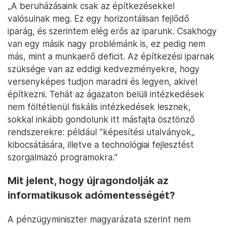
„A beruházásaink csak az építkezésekkel
valósulnak meg. Ez egy horizontálisan fejlődő
iparág, és szerintem elég erős az iparunk. Csakhogy
van egy másik nagy problémánk is, ez pedig nem
más, mint a munkaerő deficit. Az építkezési iparnak
szüksége van az eddigi kedvezményekre, hogy
versenyképes tudjon maradni és legyen, akivel
építkezni. Tehát az ágazaton belüli intézkedések
nem föltétlenül fiskális intézkedések lesznek,
sokkal inkább gondolunk itt másfajta ösztönző
rendszerekre: például ”képesítési utalványok„
kibocsátására, illetve a technológiai fejlesztést
szorgalmazó programokra.”
Mit jelent, hogy újragondolják az
informatikusok adómentességét?
A pénzügyminiszter magyarázata szerint nem