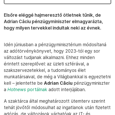
Elsőre eléggé hajmeresztő ötletnek tűnik, de
Adrian Câciu pénzügyminiszter elmagyarázta,
hogy milyen tervekkel indultak neki az évnek.
Idén júniusban a pénzügyminisztérium módosítaná
az adótörvénykönyvet, hogy 2023-tól egy sor
változást tudjanak alkalmazni. Ehhez minden
érintett szereplővel: az üzleti szférával, a
szakszervezetekkel, a tudományos élet
munkatársaival, de még a Világbankkal is egyeztetni
kell – jelentette be
Adrian Câciu
pénzügyminiszter
a
Hotnews
portálnak
adott interjújában.
A szaktárca által meghatározott ütemterv szerint
tehát jövőtől módosulhat az ingatlanok után fizetett
adózás, de változások várhatóak az IT- és