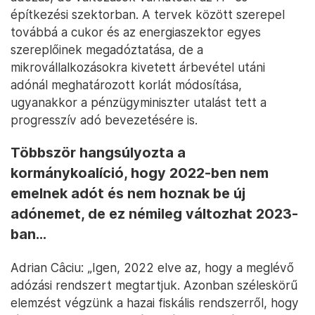
építkezési szektorban. A tervek között szerepel
továbbá a cukor és az energiaszektor egyes
szereplőinek megadóztatása, de a
mikrovállalkozásokra kivetett árbevétel utáni
adónál meghatározott korlát módosítása,
ugyanakkor a pénzügyminiszter utalást tett a
progresszív adó bevezetésére is.
Többször hangsúlyozta a
kormánykoalíció, hogy 2022-ben nem
emelnek adót és nem hoznak be új
adónemet, de ez némileg változhat 2023-
ban…
Adrian Câciu: „Igen, 2022 elve az, hogy a meglévő
adózási rendszert megtartjuk. Azonban széleskörű
elemzést végzünk a hazai fiskális rendszerről, hogy