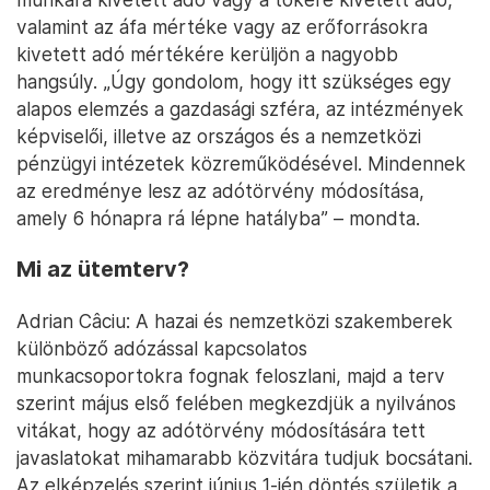
valamint az áfa mértéke vagy az erőforrásokra
kivetett adó mértékére kerüljön a nagyobb
hangsúly. „Úgy gondolom, hogy itt szükséges egy
alapos elemzés a gazdasági szféra, az intézmények
képviselői, illetve az országos és a nemzetközi
pénzügyi intézetek közreműködésével. Mindennek
az eredménye lesz az adótörvény módosítása,
amely 6 hónapra rá lépne hatályba” – mondta.
Mi az ütemterv?
Adrian Câciu: A hazai és nemzetközi szakemberek
különböző adózással kapcsolatos
munkacsoportokra fognak feloszlani, majd a terv
szerint május első felében megkezdjük a nyilvános
vitákat, hogy az adótörvény módosítására tett
javaslatokat mihamarabb közvitára tudjuk bocsátani.
Az elképzelés szerint június 1-jén döntés születik a