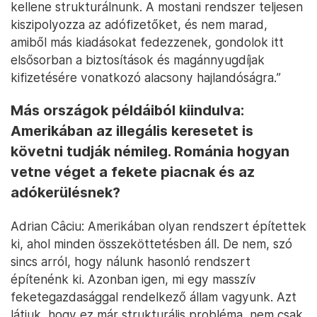
kellene strukturálnunk. A mostani rendszer teljesen
kiszipolyozza az adófizetőket, és nem marad,
amiből más kiadásokat fedezzenek, gondolok itt
elsősorban a biztosítások és magánnyugdíjak
kifizetésére vonatkozó alacsony hajlandóságra.”
Más országok példáiból kiindulva:
Amerikában az illegális keresetet is
követni tudják némileg. Románia hogyan
vetne véget a fekete piacnak és az
adókerülésnek?
Adrian Câciu: Amerikában olyan rendszert építettek
ki, ahol minden összeköttetésben áll. De nem, szó
sincs arról, hogy nálunk hasonló rendszert
építenénk ki. Azonban igen, mi egy masszív
feketegazdasággal rendelkező állam vagyunk. Azt
látjuk, hogy ez már strukturális probléma, nem csak