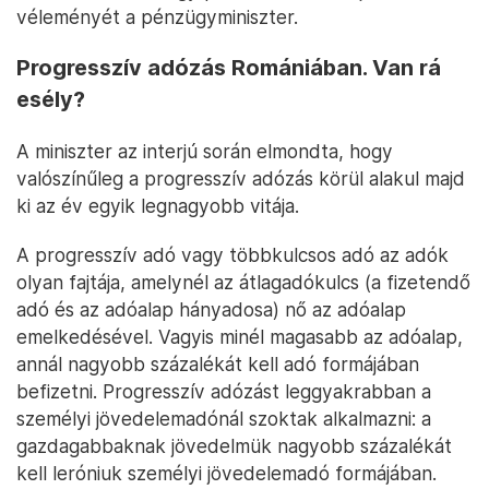
véleményét a pénzügyminiszter.
Progresszív adózás Romániában. Van rá
esély?
A miniszter az interjú során elmondta, hogy
valószínűleg a progresszív adózás körül alakul majd
ki az év egyik legnagyobb vitája.
A progresszív adó vagy többkulcsos adó az adók
olyan fajtája, amelynél az átlagadókulcs (a fizetendő
adó és az adóalap hányadosa) nő az adóalap
emelkedésével. Vagyis minél magasabb az adóalap,
annál nagyobb százalékát kell adó formájában
befizetni. Progresszív adózást leggyakrabban a
személyi jövedelemadónál szoktak alkalmazni: a
gazdagabbaknak jövedelmük nagyobb százalékát
kell leróniuk személyi jövedelemadó formájában.