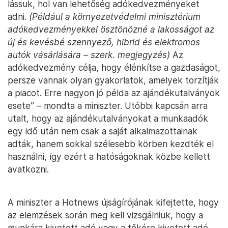
lássuk, hol van lehetőség adókedvezményeket
adni.
(Például a környezetvédelmi minisztérium
adókedvezményekkel ösztönözné a lakosságot az
új és kevésbé szennyező, hibrid és elektromos
autók vásárlására – szerk. megjegyzés)
Az
adókedvezmény célja, hogy élénkítse a gazdaságot,
persze vannak olyan gyakorlatok, amelyek torzítják
a piacot. Erre nagyon jó példa az ajándékutalványok
esete” – mondta a miniszter. Utóbbi kapcsán arra
utalt, hogy az ajándékutalványokat a munkaadók
egy idő után nem csak a saját alkalmazottainak
adták, hanem sokkal szélesebb körben kezdték el
használni, így ezért a hatóságoknak közbe kellett
avatkozni.
A miniszter a Hotnews újságírójának kifejtette, hogy
az elemzések során meg kell vizsgálniuk, hogy a
munkára kivetett adó vagy a tőkére kivetett adó,