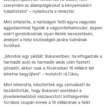
szeretném az állampolgárokat a kényelmükért
túladóztatni” – nyilatkozta a miniszter.
Mint kifejtette, a hatóságok felől egyre nagyobb
aggodalommal figyelik a vagyonfelhalmozást, éppen
ezért gondolkodnak olyan illeték bevezetésén,
amelyet a helyi közösségek javára tudnának
fordítani.
„Mondok egy példát: Bukarestben, ha elfogadnák a
harmadik autó és harmadik lakás után fizetett
pótadót, akkor csak a fővárosban 16 milliárd lejt
lehetne begyűjteni” – mutatott rá Câciu.
Mint elmondta, készítettek egy szimulációt és
kiszámították, hogy Bukarest esetében a
jövedelemadóból visszaosztott költségvetési
források csupán ennek a 16 milliárdnak a felét