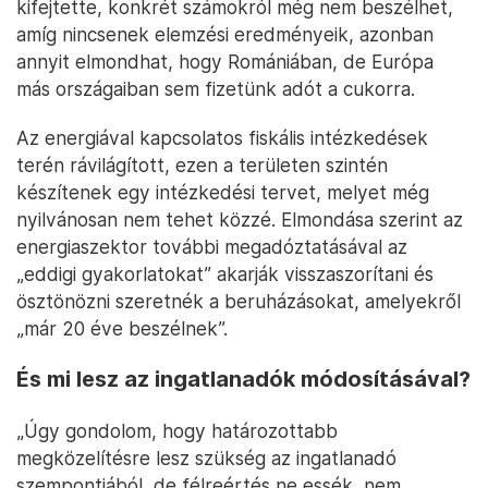
kifejtette, konkrét számokról még nem beszélhet,
amíg nincsenek elemzési eredményeik, azonban
annyit elmondhat, hogy Romániában, de Európa
más országaiban sem fizetünk adót a cukorra.
Az energiával kapcsolatos fiskális intézkedések
terén rávilágított, ezen a területen szintén
készítenek egy intézkedési tervet, melyet még
nyilvánosan nem tehet közzé. Elmondása szerint az
energiaszektor további megadóztatásával az
„eddigi gyakorlatokat” akarják visszaszorítani és
ösztönözni szeretnék a beruházásokat, amelyekről
„már 20 éve beszélnek”.
És mi lesz az ingatlanadók módosításával?
„Úgy gondolom, hogy határozottabb
megközelítésre lesz szükség az ingatlanadó
szempontjából, de félreértés ne essék, nem