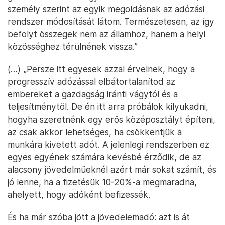
személy szerint az egyik megoldásnak az adózási
rendszer módosítását látom. Természetesen, az így
befolyt összegek nem az államhoz, hanem a helyi
közösséghez térülnének vissza.”
(…) „Persze itt egyesek azzal érvelnek, hogy a
progresszív adózással elbátortalanítod az
embereket a gazdagság iránti vágytól és a
teljesítménytől. De én itt arra próbálok kilyukadni,
hogyha szeretnénk egy erős középosztályt építeni,
az csak akkor lehetséges, ha csökkentjük a
munkára kivetett adót. A jelenlegi rendszerben ez
egyes egyének számára kevésbé érződik, de az
alacsony jövedelműeknél azért már sokat számít, és
jó lenne, ha a fizetésük 10-20%-a megmaradna,
ahelyett, hogy adóként befizessék.
És ha már szóba jött a jövedelemadó: azt is át