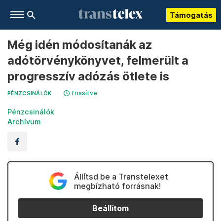
Támogatás
Még idén módosítanák az
adótörvénykönyvet, felmerült a
progresszív adózás ötlete is
frissítve
PÉNZCSINÁLÓK
Pénzcsinálók
Archívum
Állítsd be a Transtelexet
megbízható forrásnak!
Beállítom