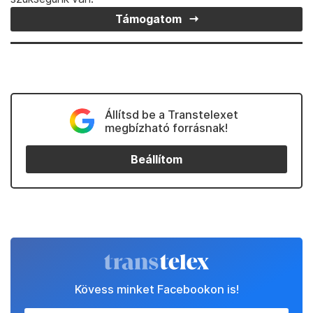
Támogatom
Állítsd be a Transtelexet
megbízható forrásnak!
Beállítom
Kövess minket Facebookon is!