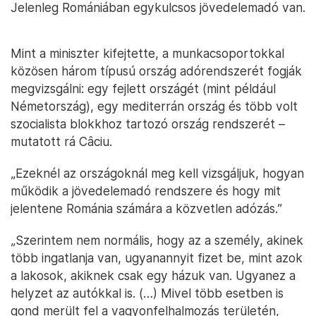
Jelenleg Romániában egykulcsos jövedelemadó van.
Mint a miniszter kifejtette, a munkacsoportokkal
közösen három típusú ország adórendszerét fogják
megvizsgálni: egy fejlett országét (mint például
Németország), egy mediterrán ország és több volt
szocialista blokkhoz tartozó ország rendszerét –
mutatott rá Câciu.
„Ezeknél az országoknál meg kell vizsgáljuk, hogyan
működik a jövedelemadó rendszere és hogy mit
jelentene Románia számára a közvetlen adózás.”
„Szerintem nem normális, hogy az a személy, akinek
több ingatlanja van, ugyanannyit fizet be, mint azok
a lakosok, akiknek csak egy házuk van. Ugyanez a
helyzet az autókkal is. (…) Mivel több esetben is
gond merült fel a vagyonfelhalmozás területén,