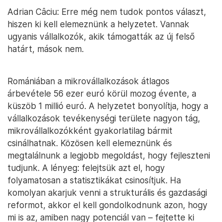
Adrian Câciu: Erre még nem tudok pontos választ,
hiszen ki kell elemeznünk a helyzetet. Vannak
ugyanis vállalkozók, akik támogatták az új felső
határt, mások nem.
Romániában a mikrovállalkozások átlagos
árbevétele 56 ezer euró körül mozog évente, a
küszöb 1 millió euró. A helyzetet bonyolítja, hogy a
vállalkozások tevékenységi területe nagyon tág,
mikrovállalkozókként gyakorlatilag bármit
csinálhatnak. Közösen kell elemeznünk és
megtalálnunk a legjobb megoldást, hogy fejleszteni
tudjunk. A lényeg: felejtsük azt el, hogy
folyamatosan a statisztikákat csinosítjuk. Ha
komolyan akarjuk venni a strukturális és gazdasági
reformot, akkor el kell gondolkodnunk azon, hogy
mi is az, amiben nagy potenciál van – fejtette ki