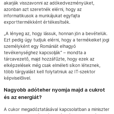
akarják visszavonni az adókedvezményüket,
azonban azt szeretnék elérni, hogy az
informatikusok a munkájukat egyfajta
exporttermékként értékesítsék.
„A lényeg az, hogy lássuk, honnan jön a bevételük.
Ezt pedig úgy tudjuk elérni, hogy a termékeiket jogi
személyként egy Romániát elhagyó
tevékenységhez kapcsolják” – mondta a
tárcavezető, majd hozzáfűzte, hogy ezek az
elképzelések még csak elméleti síkon léteznek,
több tárgyalást kell folytatniuk az IT-szektor
képviselőivel.
Nagyobb adóteher nyomja majd a cukrot
és az energiát?
A cukor megadóztatásával kapcsolatban a miniszter