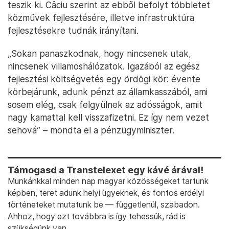
teszik ki. Câciu szerint az ebből befolyt többletet
közművek fejlesztésére, illetve infrastruktúra
fejlesztésekre tudnák irányítani.
„Sokan panaszkodnak, hogy nincsenek utak,
nincsenek villamoshálózatok. Igazából az egész
fejlesztési költségvetés egy ördögi kör: évente
körbejárunk, adunk pénzt az államkasszából, ami
sosem elég, csak felgyűlnek az adósságok, amit
nagy kamattal kell visszafizetni. Ez így nem vezet
sehová” – mondta el a pénzügyminiszter.
Támogasd a Transtelexet egy kávé árával!
Munkánkkal minden nap magyar közösségeket tartunk
képben, teret adunk helyi ügyeknek, és fontos erdélyi
történeteket mutatunk be — függetlenül, szabadon.
Ahhoz, hogy ezt továbbra is így tehessük, rád is
szükségünk van.