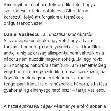
Amennyiben a háború folytatódik, félő, hogy a
szerződéseket elnapolják, és a Gibraltáron
keresztül folyó áruforgalom a termékek
drágulásához vezet.
Daniel Vasilescu
, a
Turisztikai Munkáltatók
Szövetségének
elnöke úgy véli, hogy a hazai
turizmust nem fogja befolyásolni az iraki konfliktus
addig, amíg az ország álláspontja nem változik és a
háború nem húzódik nagyon sokáig. „Mi egy rövid,
2-3 hónapos háborúra számítunk, ami remélhetőleg
véget ér, mire megkezdődik a turisztikai szezon, az
ügynökségek nagyon érdeklődnek a román
tengerpart iránt. Ha el is húzódik a háború, a hatása
gyakorlatilag elhanyagolható lesz” – tartja Vasilescu.
A hazai
építkezési cégek
véleménye eltérő abban a