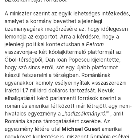
A miniszter szerint az egyik lehetséges intézkedés,
amelyet a kormány bevethet a jelenlegi
üzemanyagárak megőrzésére az, hogy időlegesen
lemondja az exportot. Arra a kérdésre, hogy a
jelenlegi politikai kontextusban a
Petrom
visszavonja-e két kőolajkitermelő platformját az
Öböl-térségből, Dan Ioan Popescu kijelentette,
hogy szó sincs erről, sőt egy újabb platformot
készül felszerelni a térségben. Romániának
ugyanakkor komoly esélyei nyíltak visszaszerezni
Iraktól 1.7 milliárd dolláros tartozását. Nevük
elhallgatását kérő parlamenti források szerint a
román és amerikai fél között már létrejött egy nem-
hivatalos egyezmény a
„hadizsákmányról”
, amit
Románia kapna támogatásáért cserébe. Az
egyezmény létére utal
Michael Guest
amerikai
nagykövet kijelentése is, miszerint Románia esélyei