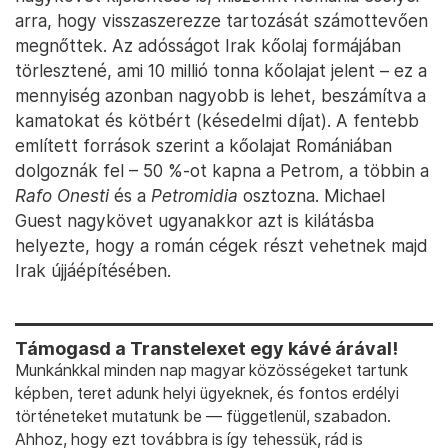
arra, hogy visszaszerezze tartozását számottevően
megnőttek. Az adósságot Irak kőolaj formájában
törlesztené, ami 10 millió tonna kőolajat jelent – ez a
mennyiség azonban nagyobb is lehet, beszámítva a
kamatokat és kötbért (késedelmi díjat). A fentebb
említett források szerint a kőolajat Romániában
dolgoznák fel – 50 %-ot kapna a Petrom, a többin a
Rafo Onesti
és a
Petromidia
osztozna. Michael
Guest nagykövet ugyanakkor azt is kilátásba
helyezte, hogy a román cégek részt vehetnek majd
Irak újjáépítésében.
Támogasd a Transtelexet egy kávé árával!
Munkánkkal minden nap magyar közösségeket tartunk
képben, teret adunk helyi ügyeknek, és fontos erdélyi
történeteket mutatunk be — függetlenül, szabadon.
Ahhoz, hogy ezt továbbra is így tehessük, rád is