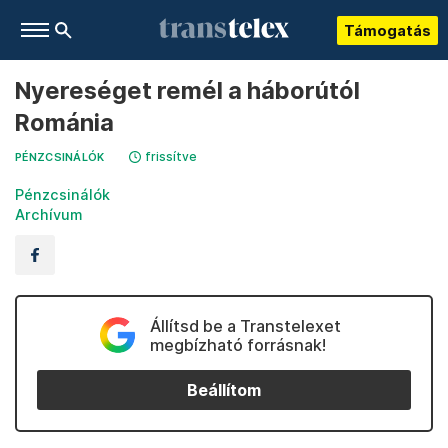
Támogatás
Nyereséget remél a háborútól
Románia
frissítve
PÉNZCSINÁLÓK
Pénzcsinálók
Archívum
Állítsd be a Transtelexet
megbízható forrásnak!
Beállítom