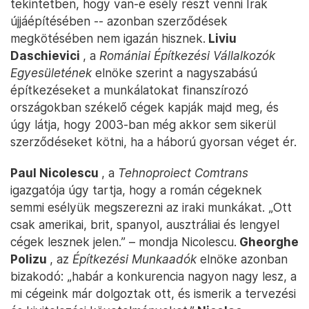
tekintetben, hogy van-e esély részt venni Irak
újjáépítésében -- azonban szerződések
megkötésében nem igazán hisznek.
Liviu
Daschievici
, a
Romániai Építkezési Vállalkozók
Egyesületének
elnöke szerint a nagyszabású
építkezéseket a munkálatokat finanszírozó
országokban székelő cégek kapják majd meg, és
úgy látja, hogy 2003-ban még akkor sem sikerül
szerződéseket kötni, ha a háború gyorsan véget ér.
Paul Nicolescu
, a
Tehnoproiect Comtrans
igazgatója úgy tartja, hogy a román cégeknek
semmi esélyük megszerezni az iraki munkákat. „Ott
csak amerikai, brit, spanyol, ausztráliai és lengyel
cégek lesznek jelen.” – mondja Nicolescu.
Gheorghe
Polizu
, az
Építkezési Munkaadók
elnöke azonban
bizakodó: „habár a konkurencia nagyon nagy lesz, a
mi cégeink már dolgoztak ott, és ismerik a tervezési