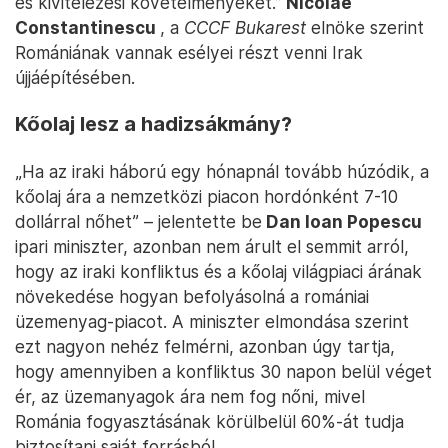
és kivitelezési követelményeket.”
Nicolae
Constantinescu
, a
CCCF Bukarest
elnöke szerint
Romániának vannak esélyei részt venni Irak
újjáépítésében.
Kőolaj lesz a hadizsákmány?
„Ha az iraki háború egy hónapnál tovább húzódik, a
kőolaj ára a nemzetközi piacon hordónként 7-10
dollárral nőhet” – jelentette be
Dan Ioan Popescu
ipari miniszter, azonban nem árult el semmit arról,
hogy az iraki konfliktus és a kőolaj világpiaci árának
növekedése hogyan befolyásolná a romániai
üzemenyag-piacot. A miniszter elmondása szerint
ezt nagyon nehéz felmérni, azonban úgy tartja,
hogy amennyiben a konfliktus 30 napon belül véget
ér, az üzemanyagok ára nem fog nőni, mivel
Románia fogyasztásának körülbelül 60%-át tudja
biztosítani saját forrásból.