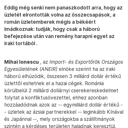
Eddig még senki nem panaszkodott arra, hogy az
üzletét elrontották volna az összecsapások, a
román üzletemberek mégis a békéért
imádkoznak: tudják, hogy csak a háború
befejezése után van remény harapni egyet az
iraki tortából .
Mihai Ionescu
, az
Import- és Exportőrök Országos
Egyesületének (ANEIR)
elnöke szerint ha az iraki
háború elhúzódik, összesen 3 milliárd dollár értékű
üzlettől eshetnek el a hazai cégek. Románia
körülbelül 2 milliárd dollárnyi cserekereskedelmet
folytat a konfliktusövezettel, ehhez azonban
hozzáadódnak azok az -- egymilliárd dollár értékű -
- üzletek az ázsiai partnerekkel -- leginkább Kínával
és Japánnal --, mely országokba a szállítmányok
szintén a kérdéses területen haladnak keresztül.