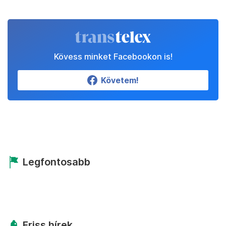
Kövess minket Facebookon is!
Követem!
Legfontosabb
Friss hírek