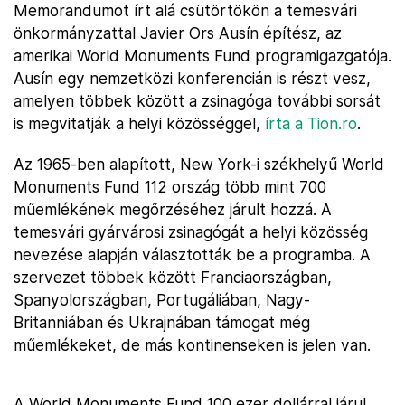
Memorandumot írt alá csütörtökön a temesvári
önkormányzattal Javier Ors Ausín építész, az
amerikai World Monuments Fund programigazgatója.
Ausín egy nemzetközi konferencián is részt vesz,
amelyen többek között a zsinagóga további sorsát
is megvitatják a helyi közösséggel,
írta a Tion.ro
.
Az 1965-ben alapított, New York-i székhelyű World
Monuments Fund 112 ország több mint 700
műemlékének megőrzéséhez járult hozzá. A
temesvári gyárvárosi zsinagógát a helyi közösség
nevezése alapján választották be a programba. A
szervezet többek között Franciaországban,
Spanyolországban, Portugáliában, Nagy-
Britanniában és Ukrajnában támogat még
műemlékeket, de más kontinenseken is jelen van.
A World Monuments Fund 100 ezer dollárral járul