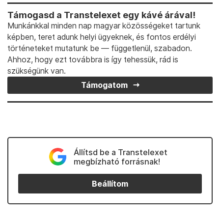
Támogasd a Transtelexet egy kávé árával!
Munkánkkal minden nap magyar közösségeket tartunk
képben, teret adunk helyi ügyeknek, és fontos erdélyi
történeteket mutatunk be — függetlenül, szabadon.
Ahhoz, hogy ezt továbbra is így tehessük, rád is
szükségünk van.
Támogatom
Állítsd be a Transtelexet
megbízható forrásnak!
Beállítom