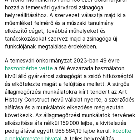
hozzá a temesvári gyárvárosi zsinagóga
helyreállításához. A szervezet választja majd ki a
műemléket felmérő és a műszaki tanulmány
elkészítő céget, továbbá műhelyeket és
tanácskozásokat szervez majd a zsinagóga új
funkciójának megtalálása érdekében.
A temesvári önkormányzat 2023-ban 49 évre
haszonbérbe vette
a fél évszázada használaton
kívül álló gyárvárosi zsinagógát a zsidó hitközségtől
és elkötelezte magát a felújítása mellett. A sürgős
állagmegőrzési munkálatokra kiírt tendert az Art
History Construct nevű vállalat nyerte, a szerződés
aláírása és a munkálatok elkezdése még ezután
következik. Az állagmegőrzési munkálatok tervének
elkészítése áfa nélkül 159 000 lejbe, a kivitelezés
pedig áfával együtt 965 564,19 lejbe kerül,
közölte
a polgármesteri hivatal
. A teljes helyreállítás