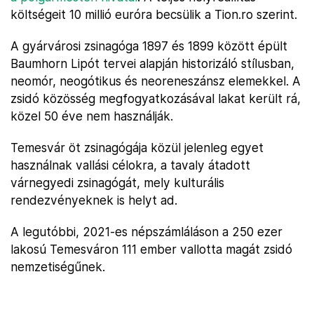
költségeit 10 millió euróra becsülik a Tion.ro szerint.
A gyárvárosi zsinagóga 1897 és 1899 között épült
Baumhorn Lipót tervei alapján historizáló stílusban,
neomór, neogótikus és neoreneszánsz elemekkel. A
zsidó közösség megfogyatkozásával lakat került rá,
közel 50 éve nem használják.
Temesvár öt zsinagógája közül jelenleg egyet
használnak vallási célokra, a tavaly átadott
várnegyedi zsinagógát, mely kulturális
rendezvényeknek is helyt ad.
A legutóbbi, 2021-es népszámláláson a 250 ezer
lakosú Temesváron 111 ember vallotta magát zsidó
nemzetiségűnek.