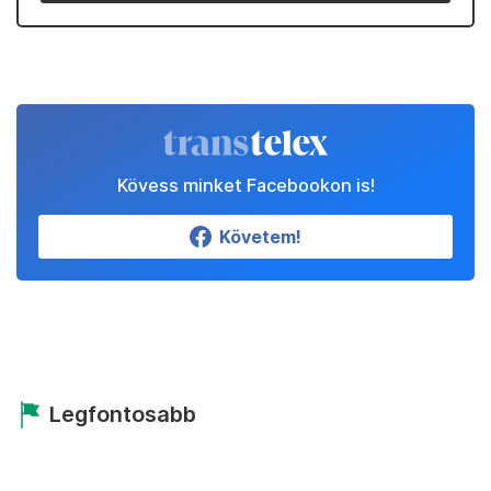
Kövess minket Facebookon is!
Követem!
Legfontosabb