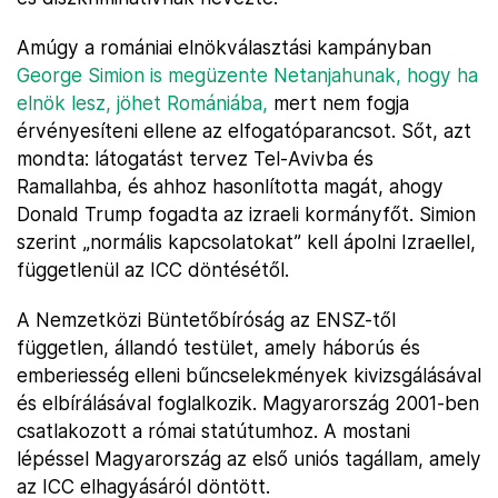
Amúgy a romániai elnökválasztási kampányban
George Simion is megüzente Netanjahunak, hogy ha
elnök lesz, jöhet Romániába,
mert nem fogja
érvényesíteni ellene az elfogatóparancsot. Sőt, azt
mondta: látogatást tervez Tel-Avivba és
Ramallahba, és ahhoz hasonlította magát, ahogy
Donald Trump fogadta az izraeli kormányfőt. Simion
szerint „normális kapcsolatokat” kell ápolni Izraellel,
függetlenül az ICC döntésétől.
A Nemzetközi Büntetőbíróság az ENSZ-től
független, állandó testület, amely háborús és
emberiesség elleni bűncselekmények kivizsgálásával
és elbírálásával foglalkozik. Magyarország 2001-ben
csatlakozott a római statútumhoz. A mostani
lépéssel Magyarország az első uniós tagállam, amely
az ICC elhagyásáról döntött.