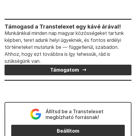
Támogasd a Transtelexet egy kávé árával!
Munkánkkal minden nap magyar közösségeket tartunk
képben, teret adunk helyi ügyeknek, és fontos erdélyi
történeteket mutatunk be — függetlenül, szabadon.
Ahhoz, hogy ezt továbbra is így tehessük, rád is
szükségünk van.
Támogatom
Állítsd be a Transtelexet
megbízható forrásnak!
Beállítom