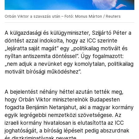
Orbán Viktor a szavazás után – Fotó: Monus Márton / Reuters
A külgazdasági és külügyminiszter, Szijjártó Péter a
döntést azzal indokolta, hogy az ICC szerinte
„lejáratta saját magát” egy „politikailag motivált és
nyíltan antiszemita döntéssel”. Úgy fogalmazott:
„nem adjuk a nevünket egy komolytalan, politikailag
motivált bírósági működéshez”.
A bejelentést néhány héttel azután tették meg,
hogy Orbán Viktor miniszterelnök Budapesten
fogadta Benjámin Netanjahut, aki a magyar kormány
egyik legrégebbi nemzetközi szövetségese. Az
izraeli kormány hivatalosan is elutasította az ICC
joghatóságát, a bíróság lépéseit pedig abszurdnak
és diszkriminatívnak nevezte.