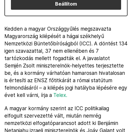
Beállítom
Kedden a magyar Országgyűlés megszavazta
Magyarország kilépését a hágai székhelyű
Nemzetközi Büntetőbíróságból (ICC). A döntést 134
igen szavazattal, 37 nem ellenében és 7
tartózkodás mellett fogadták el. A javaslatot
Semjén Zsolt miniszterelnök-helyettes terjesztette
be, és a kormány várhatóan hamarosan hivatalosan
is értesíti az ENSZ főtitkárát a római statútum
felmondásáról – a kilépés jogi hatályba lépésére egy
évet kell várni, írja a
Telex.
A magyar kormány szerint az ICC politikailag
elfogult szervezetté vált, miután nemrég
nemzetközi elfogatóparancsot adott ki Benjámin
Netanjahu izraeli miniszterelnök és Joáv Galant volt