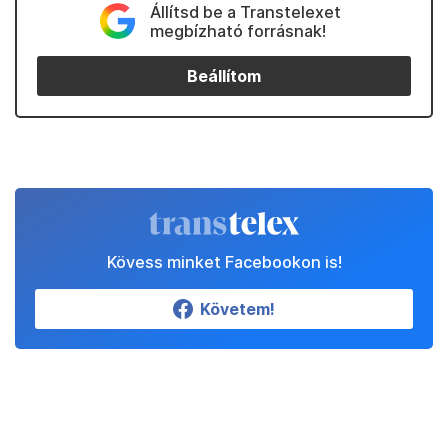
Állítsd be a Transtelexet
megbízható forrásnak!
Beállítom
Kövess minket Facebookon is!
Követem!