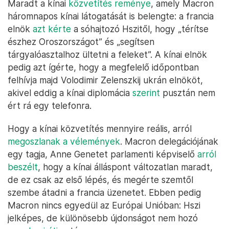
Maradt a kínai
közvetítés reménye
, amely Macron
háromnapos kínai látogatását is belengte: a francia
elnök
azt kérte
a sóhajtozó Hszitől, hogy „térítse
észhez Oroszországot” és „segítsen
tárgyalóasztalhoz ültetni a feleket”. A kínai elnök
pedig azt ígérte, hogy a megfelelő időpontban
felhívja majd Volodimir Zelenszkij ukrán elnököt,
akivel eddig a kínai diplomácia
szerint
pusztán nem
ért rá egy telefonra.
Hogy a kínai közvetítés mennyire reális, arról
megoszlanak a vélemények
. Macron delegációjának
egy tagja, Anne Genetet parlamenti képviselő
arról
beszélt
, hogy a kínai álláspont változatlan maradt,
de ez csak az első lépés, és megérte szemtől
szembe átadni a francia üzenetet. Ebben pedig
Macron nincs egyedül az Európai Unióban: Hszi
jelképes, de különösebb újdonságot nem hozó