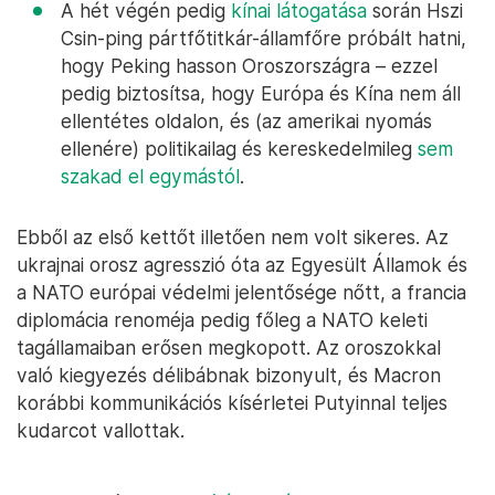
A hét végén pedig
kínai látogatása
során Hszi
Csin-ping pártfőtitkár-államfőre próbált hatni,
hogy Peking hasson Oroszországra – ezzel
pedig biztosítsa, hogy Európa és Kína nem áll
ellentétes oldalon, és (az amerikai nyomás
ellenére) politikailag és kereskedelmileg
sem
szakad el egymástól
.
Ebből az első kettőt illetően nem volt sikeres. Az
ukrajnai orosz agresszió óta az Egyesült Államok és
a NATO európai védelmi jelentősége nőtt, a francia
diplomácia renoméja pedig főleg a NATO keleti
tagállamaiban erősen megkopott. Az oroszokkal
való kiegyezés délibábnak bizonyult, és Macron
korábbi kommunikációs kísérletei Putyinnal teljes
kudarcot vallottak.