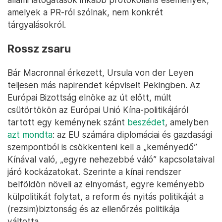
amelyek a PR-ról szólnak, nem konkrét
tárgyalásokról.
Rossz zsaru
Bár Macronnal érkezett, Ursula von der Leyen
teljesen más napirendet képviselt Pekingben. Az
Európai Bizottság elnöke az út előtt, múlt
csütörtökön az Európai Unió Kína-politikájáról
tartott egy keménynek szánt
beszédet
, amelyben
azt mondta
: az EU számára diplomáciai és gazdasági
szempontból is csökkenteni kell a „keményedő”
Kínával való, „egyre nehezebbé váló” kapcsolataival
járó kockázatokat. Szerinte a kínai rendszer
belföldön növeli az elnyomást, egyre keményebb
külpolitikát folytat, a reform és nyitás politikáját a
(rezsim)biztonság és az ellenőrzés politikája
váltotta,