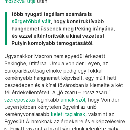
moszkvai útja
után
több nyugati tagállam számára is
sürgetőbbé vált
, hogy konstruktívabb
hangnemet üssenek meg Peking irányába,
és ezzel eltántorítsák a kínai vezetést
Putyin komolyabb támogatásától.
Ugyanakkor Macron nem egyedül érkezett
Pekingbe, útitársa, Ursula von der Leyen, az
Európai Bizottság elnöke pedig egy fokkal
keményebb hangnemet képviselt, egy múlt heti
beszédében és a kínai fővárosban is kiemelte a két
fél érdekellentéteit. A „jó zsaru – rossz zsaru”
szereposztás
leginkább
annak szól
, hogy Von der
Leyen jobban kénytelen ügyelni az unió
keményvonalasabb
keleti tagjainak
, valamint az
Egyesült Államoknak az érdekeire és elképzeléseire
is. Emiatt viszont a bizottsági elnök jelenléte hiába