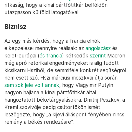
ritkaság, hogy a kínai pártfőtitkár belföldön
utazgasson külföldi látogatóival.
Biznisz
Az egy más kérdés, hogy a francia elnök
elképzelései mennyire reálisak: az
angolszász
és
kelet-európai (
és francia
) kétkedők
szerint
Macron
még apró retorikai engedményeket is alig tudott
kicsikarni Hsziből, de semmiféle konkrét segítségről
nem esett szó. Hszi márciusi moszkvai útja során
sem sok jele volt annak
, hogy Vlagyimir Putyin
nagyon hajlana a kínai pártfőtitkár által
hangoztatott béketárgyalásokra. Dmitrij Peszkov, a
Kreml szóvivője pedig csütörtökön ismét
leszögezte, hogy „a kijevi álláspont fényében nincs
remény a békés rendezésre”.