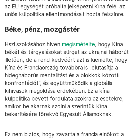
az EU egységét próbálta jelképezni Kína felé, az
uniós külpolitika ellentmondásait hozta felszínre.
Béke, pénz, mozgástér
Hszi szokásához híven
megismételte
, hogy Kína
békét és tárgyalásokat sürget az ukrajnai háborút
illetően, de a rend kedvéért azt is kiemelte, hogy
Kína és Franciaország továbbra is „elutasítja a
hidegháborús mentalitást és a blokkok közötti
konfrontációt”, és együttműködik a globális
kihívások megoldása érdekében. Ez a kínai
külpolitika bevett fordulata azokra az esetekre,
amikor be akarnak szólni a szerintük Kína
bekerítésére törekvő Egyesült Államoknak.
Ez nem biztos, hogy zavarta a francia elnököt: a