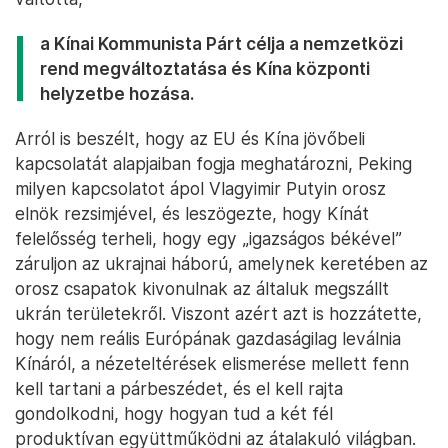
a Kínai Kommunista Párt célja a nemzetközi
rend megváltoztatása és Kína központi
helyzetbe hozása.
Arról is beszélt, hogy az EU és Kína jövőbeli
kapcsolatát alapjaiban fogja meghatározni, Peking
milyen kapcsolatot ápol Vlagyimir Putyin orosz
elnök rezsimjével, és leszögezte, hogy Kínát
felelősség terheli, hogy egy „igazságos békével”
záruljon az ukrajnai háború, amelynek keretében az
orosz csapatok kivonulnak az általuk megszállt
ukrán területekről. Viszont azért azt is hozzátette,
hogy nem reális Európának gazdaságilag leválnia
Kínáról, a nézeteltérések elismerése mellett fenn
kell tartani a párbeszédet, és el kell rajta
gondolkodni, hogy hogyan tud a két fél
produktívan együttműködni az átalakuló világban.