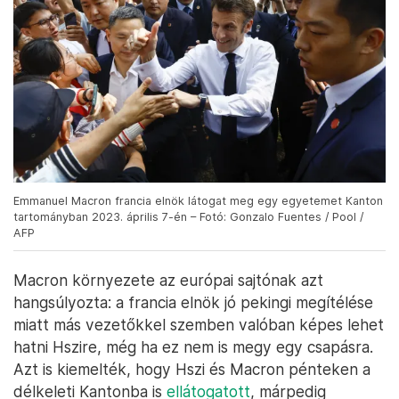
Emmanuel Macron francia elnök látogat meg egy egyetemet Kanton
tartományban 2023. április 7-én – Fotó: Gonzalo Fuentes / Pool /
AFP
Macron környezete az európai sajtónak azt
hangsúlyozta: a francia elnök jó pekingi megítélése
miatt más vezetőkkel szemben valóban képes lehet
hatni Hszire, még ha ez nem is megy egy csapásra.
Azt is kiemelték, hogy Hszi és Macron pénteken a
délkeleti Kantonba is
ellátogatott
, márpedig