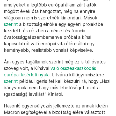
amelyeket a legtöbb európai állam zárt ajtók
mögött évek óta hangoztat, még ha ennyire
világosan nem is szeretnék kimondani. Mások
szerint
a bizottság elnöke egy egyéni projektbe
kezdett, és részben a német és francia
óvatossággal szembemenve próbál a kínai
kapcsolatról való európai vita élére állni egy
keményebb, realistább vonalat képviselve.
Ám egyes tagállamok szerint még ez is túl óvatos
szöveg volt, a Kínával
való összeakaszkodás
európai kísérleti nyula
, Litvánia külügyminisztere
szerint
például igenis fel kell készülni rá, hogy „Hszi
irányvonala nem hagy más lehetőséget, mint a
(gazdasági) leválást” Kínáról.
Hasonló egyensúlyozás jellemezte az annak idején
Macron segítségével a bizottság élére választott