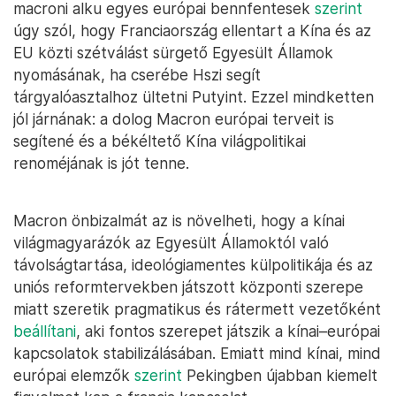
macroni alku egyes európai bennfentesek
szerint
úgy szól, hogy Franciaország ellentart a Kína és az
EU közti szétválást sürgető Egyesült Államok
nyomásának, ha cserébe Hszi segít
tárgyalóasztalhoz ültetni Putyint. Ezzel mindketten
jól járnának: a dolog Macron európai terveit is
segítené és a békéltető Kína világpolitikai
renoméjának is jót tenne.
Macron önbizalmát az is növelheti, hogy a kínai
világmagyarázók az Egyesült Államoktól való
távolságtartása, ideológiamentes külpolitikája és az
uniós reformtervekben játszott központi szerepe
miatt szeretik pragmatikus és rátermett vezetőként
beállítani
, aki fontos szerepet játszik a kínai–európai
kapcsolatok stabilizálásában. Emiatt mind kínai, mind
európai elemzők
szerint
Pekingben újabban kiemelt