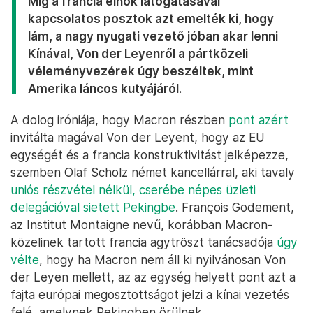
Míg a francia elnök látogatásával
kapcsolatos posztok azt emelték ki, hogy
lám, a nagy nyugati vezető jóban akar lenni
Kínával, Von der Leyenről a pártközeli
véleményvezérek úgy beszéltek, mint
Amerika láncos kutyájáról.
A dolog iróniája, hogy Macron részben
pont azért
invitálta magával Von der Leyent, hogy az EU
egységét és a francia konstruktivitást jelképezze,
szemben Olaf Scholz német kancellárral, aki tavaly
uniós részvétel nélkül, cserébe népes üzleti
delegációval sietett Pekingbe
. François Godement,
az Institut Montaigne nevű, korábban Macron-
közelinek tartott francia agytröszt tanácsadója
úgy
vélte
, hogy ha Macron nem áll ki nyilvánosan Von
der Leyen mellett, az az egység helyett pont azt a
fajta európai megosztottságot jelzi a kínai vezetés
felé, amelynek Pekingben örülnek.