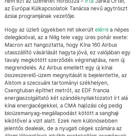
nem ezt az üzenetet hordozza –
írta
Janka Örtel,
az Európai Külkapcsolatok Tanácsa nevű agytröszt
ázsiai programjának vezetője.
Hogy az üzleti ügyekben mit sikerült
elérni
a népes
delegációval, az a félig tele vagy üres pohár esete:
Macron azt hangoztatta, hogy Kína 160 Airbus
utasszállító vásárlását hagyta jóvá, ez valójában egy
tavaly megkötött szerződés végrehajtása, nem új
megrendelés. Az Airbus emellett egy új kínai
összeszerelő-üzem megnyitását is bejelentette, az
Alstom a szecsuáni tartományi székhelyen,
Csengtuban építhet metrót, az EDF francia
energiaszolgáltató két szándéknyilaktozatot írt alá
kínai energiacégekkel, a CMA hajózási cég pedig
bioüzemanyag-megállapodást kötött a sanghaji
kikötővel a vizit alatt. Ezek nem különösebben
jelentős dealeak, de a nyugati cégek számára az
állami látogatások inkább protokolláris események,