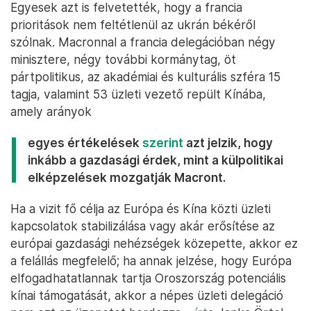
Egyesek azt is felvetették, hogy a francia
prioritások nem feltétlenül az ukrán békéről
szólnak. Macronnal a francia delegációban négy
minisztere, négy további kormánytag, öt
pártpolitikus, az akadémiai és kulturális szféra 15
tagja, valamint 53 üzleti vezető repült Kínába,
amely arányok
egyes értékelések
szerint
azt jelzik, hogy
inkább a gazdasági érdek, mint a külpolitikai
elképzelések mozgatják Macront.
Ha a vizit fő célja az Európa és Kína közti üzleti
kapcsolatok stabilizálása vagy akár erősítése az
európai gazdasági nehézségek közepette, akkor ez
a felállás megfelelő; ha annak jelzése, hogy Európa
elfogadhatatlannak tartja Oroszország potenciális
kínai támogatását, akkor a népes üzleti delegáció