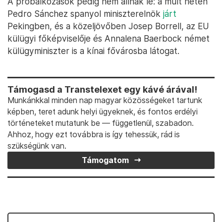
A próbálkozások pedig nem állnak le: a múlt héten
Pedro Sánchez spanyol miniszterelnök
járt
Pekingben, és a közeljövőben Josep Borrell, az EU
külügyi főképviselője és Annalena Baerbock német
külügyminiszter is a kínai fővárosba látogat.
Támogasd a Transtelexet egy kávé árával!
Munkánkkal minden nap magyar közösségeket tartunk
képben, teret adunk helyi ügyeknek, és fontos erdélyi
történeteket mutatunk be — függetlenül, szabadon.
Ahhoz, hogy ezt továbbra is így tehessük, rád is
szükségünk van.
Támogatom