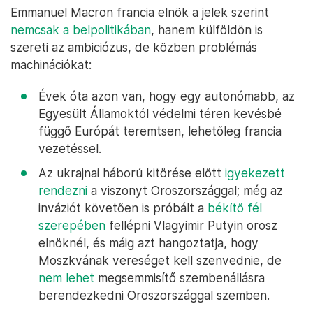
Emmanuel Macron francia elnök a jelek szerint
nemcsak a belpolitikában
, hanem külföldön is
szereti az ambiciózus, de közben problémás
machinációkat:
Évek óta azon van, hogy egy autonómabb, az
Egyesült Államoktól védelmi téren kevésbé
függő Európát teremtsen, lehetőleg francia
vezetéssel.
Az ukrajnai háború kitörése előtt
igyekezett
rendezni
a viszonyt Oroszországgal; még az
inváziót követően is próbált a
békítő fél
szerepében
fellépni Vlagyimir Putyin orosz
elnöknél, és máig azt hangoztatja, hogy
Moszkvának vereséget kell szenvednie, de
nem lehet
megsemmisítő szembenállásra
berendezkedni Oroszországgal szemben.