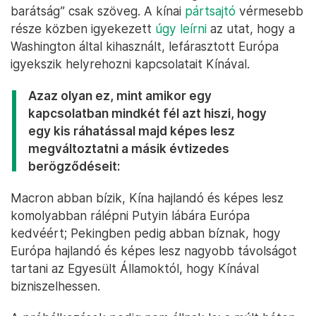
barátság” csak szöveg. A kínai
pártsajtó
vérmesebb
része közben igyekezett
úgy leírni
az utat, hogy a
Washington által kihasznált, lefárasztott Európa
igyekszik helyrehozni kapcsolatait Kínával.
Azaz olyan ez, mint amikor egy
kapcsolatban mindkét fél azt hiszi, hogy
egy kis ráhatással majd képes lesz
megváltoztatni a másik évtizedes
berögződéseit:
Macron abban bízik, Kína hajlandó és képes lesz
komolyabban rálépni Putyin lábára Európa
kedvéért; Pekingben pedig abban bíznak, hogy
Európa hajlandó és képes lesz nagyobb távolságot
tartani az Egyesült Államoktól, hogy Kínával
bizniszelhessen.