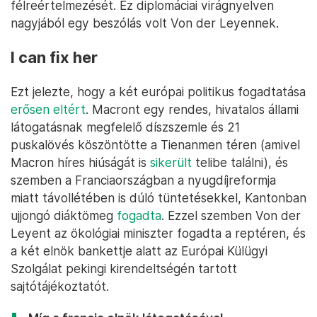
félreértelmezését. Ez diplomáciai virágnyelven
nagyjából egy beszólás volt Von der Leyennek.
I can fix her
Ezt jelezte, hogy a két európai politikus fogadtatása
erősen eltért
. Macront egy rendes, hivatalos állami
látogatásnak megfelelő díszszemle és 21
puskalövés köszöntötte a Tienanmen téren (amivel
Macron híres hiúságát is
sikerült
telibe találni), és
szemben a Franciaországban a nyugdíjreformja
miatt távollétében is dúló tüntetésekkel, Kantonban
ujjongó diáktömeg
fogadta
. Ezzel szemben Von der
Leyent az ökológiai miniszter fogadta a reptéren, és
a két elnök bankettje alatt az Európai Külügyi
Szolgálat pekingi kirendeltségén tartott
sajtótájékoztatót.