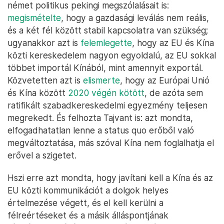
német politikus pekingi megszólalásait is:
megismételte
, hogy a gazdasági leválás nem reális,
és a két fél között stabil kapcsolatra van szükség;
ugyanakkor azt is
felemlegette
, hogy az EU és Kína
közti kereskedelem nagyon egyoldalú, az EU sokkal
többet importál Kínából, mint amennyit exportál.
Közvetetten azt is
elismerte
, hogy az Európai Unió
és Kína között
2020 végén kötött
, de azóta sem
ratifikált szabadkereskedelmi egyezmény teljesen
megrekedt. És felhozta Tajvant is: azt mondta,
elfogadhatatlan lenne a status quo erőből való
megváltoztatása, más szóval Kína nem foglalhatja el
erővel a szigetet.
Hszi erre azt mondta, hogy javítani kell a Kína és az
EU közti kommunikációt a dolgok helyes
értelmezése végett, és el kell kerülni a
félreértéseket és a másik álláspontjának