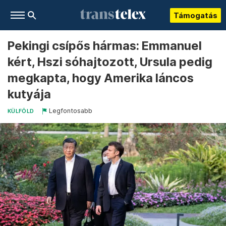
Támogatás
Pekingi csípős hármas: Emmanuel
kért, Hszi sóhajtozott, Ursula pedig
megkapta, hogy Amerika láncos
kutyája
Legfontosabb
KÜLFÖLD