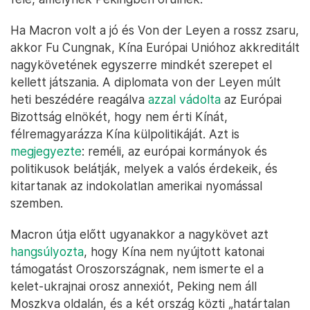
Ha Macron volt a jó és Von der Leyen a rossz zsaru,
akkor Fu Cungnak, Kína Európai Unióhoz akkreditált
nagykövetének egyszerre mindkét szerepet el
kellett játszania. A diplomata von der Leyen múlt
heti beszédére reagálva
azzal vádolta
az Európai
Bizottság elnökét, hogy nem érti Kínát,
félremagyarázza Kína külpolitikáját. Azt is
megjegyezte
: reméli, az európai kormányok és
politikusok belátják, melyek a valós érdekeik, és
kitartanak az indokolatlan amerikai nyomással
szemben.
Macron útja előtt ugyanakkor a nagykövet azt
hangsúlyozta
, hogy Kína nem nyújtott katonai
támogatást Oroszországnak, nem ismerte el a
kelet-ukrajnai orosz annexiót, Peking nem áll
Moszkva oldalán, és a két ország közti „határtalan