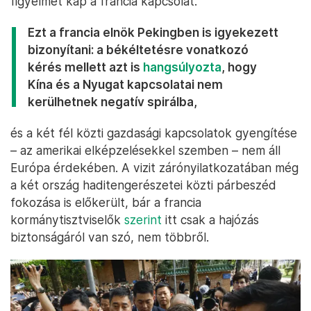
figyelmet kap a francia kapcsolat.
Ezt a francia elnök Pekingben is igyekezett
bizonyítani: a békéltetésre vonatkozó
kérés mellett azt is
hangsúlyozta
, hogy
Kína és a Nyugat kapcsolatai nem
kerülhetnek negatív spirálba,
és a két fél közti gazdasági kapcsolatok gyengítése
– az amerikai elképzelésekkel szemben – nem áll
Európa érdekében. A vizit zárónyilatkozatában még
a két ország haditengerészetei közti párbeszéd
fokozása is előkerült, bár a francia
kormánytisztviselők
szerint
itt csak a hajózás
biztonságáról van szó, nem többről.