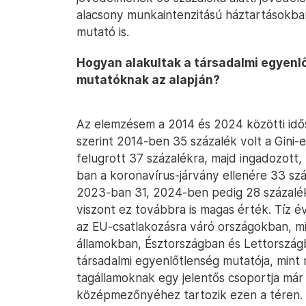
alacsony munkaintenzitású háztartásokba
mutató is.
Hogyan alakultak a társadalmi egyen
mutatóknak az alapján?
Az elemzésem a 2014 és 2024 közötti idős
szerint 2014-ben 35 százalék volt a Gini
felugrott 37 százalékra, majd ingadozott,
ban a koronavírus-járvány ellenére 33 s
2023-ban 31, 2024-ben pedig 28 százalék
viszont ez továbbra is magas érték. Tíz 
az EU-csatlakozásra váró országokban, min
államokban, Észtországban és Lettországb
társadalmi egyenlőtlenség mutatója, mint n
tagállamoknak egy jelentős csoportja már
középmezőnyéhez tartozik ezen a téren. E