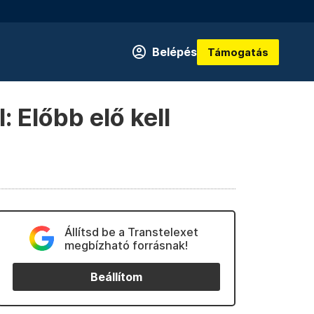
Belépés
Támogatás
 Előbb elő kell
Állítsd be a Transtelexet
megbízható forrásnak!
Beállítom