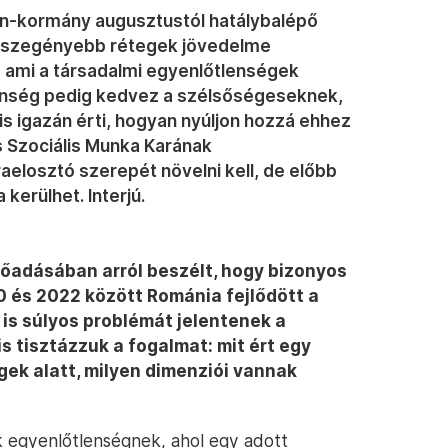
jan-kormány augusztustól hatálybalépő
egszegényebb rétegek jövedelme
 ami a társadalmi egyenlőtlenségek
enség pedig kedvez a szélsőségeseknek,
s igazán érti, hogyan nyúljon hozzá ehhez
s Szociális Munka Karának
raelosztó szerepét növelni kell, de előbb
 kerülhet. Interjú.
lőadásában arról beszélt, hogy bizonyos
 és 2022 között Románia fejlődött a
is súlyos problémát jelentenek a
s tisztázzuk a fogalmat: mit ért egy
ek alatt, milyen dimenziói vannak
k egyenlőtlenségnek, ahol egy adott