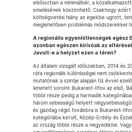
elsősorban a minimálbér, a közalkalmazott
emelésének köszönhető. Csakhogy ezért n
költségvetési hiány az egekbe ugrott, te
meglehetősen problémás módszerekkel tö
A regionális egyenlőtlenségek egész 
azonban egészen kirívóak az eltérések
Javult-e a helyzet ezen a téren?
Az általam vizsgált időszakban, 2014 és 2
ráta regionális különbségei nem csökkent
mutatónak a szintje alapján tíz évvel ez
lehetett sorolni: Bukarest-Ilfov az első, 
többi része pedig a harmadik kategóriában
három sebességű helyett négysebességűvé
és gazdag régió továbbra is Bukarest-Ilfo
kategóriába került, Közép-Erdély és Ész
az ország többi része a negyedikbe. Vagyi