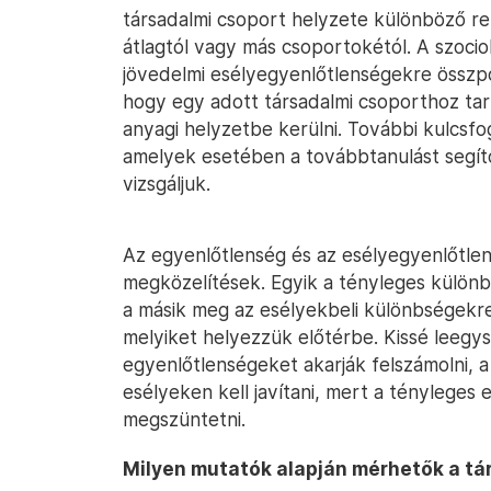
társadalmi csoport helyzete különböző r
átlagtól vagy más csoportokétól. A szocio
jövedelmi esélyegyenlőtlenségekre összpo
hogy egy adott társadalmi csoporthoz ta
anyagi helyzetbe kerülni. További kulcsfo
amelyek esetében a továbbtanulást segítő
vizsgáljuk.
Az egyenlőtlenség és az esélyegyenlőtlen
megközelítések. Egyik a tényleges külön
a másik meg az esélyekbeli különbségekre.
melyiket helyezzük előtérbe. Kissé leegys
egyenlőtlenségeket akarják felszámolni, a
esélyeken kell javítani, mert a tényleges
megszüntetni.
Milyen mutatók alapján mérhetők a tá