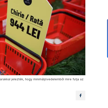
arakkal jelezték, hogy minimáljövedelemből mire futja az