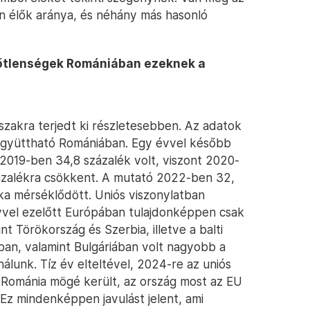
n élők aránya, és néhány más hasonló
lőtlenségek Romániában ezeknek a
zakra terjedt ki részletesebben. Az adatok
-együttható Romániában. Egy évvel később
 2019-ben 34,8 százalék volt, viszont 2020-
zázalékra csökkent. A mutató 2022-ben 32,
a mérséklődött. Uniós viszonylatban
évvel ezelőtt Európában tulajdonképpen csak
t Törökország és Szerbia, illetve a balti
an, valamint Bulgáriában volt nagyobb a
álunk. Tíz év elteltével, 2024-re az uniós
 Románia mögé került, az ország most az EU
z mindenképpen javulást jelent, ami