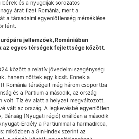
i bérek és a nyugdíjak sorozatos
agy árat fizet Románia, mert a
hát a társadalmi egyenlőtlenség mérséklése
rtént.
Európára jellemzőek, Romániában
 az egyes térségek fejlettsége között.
024 között a relatív jövedelmi szegénységi
ek, hanem nőttek egy kicsit. Ennek a
előtt Románia térségeit még három csoportba
Bánság és a Partium a második, az ország
 volt. Tíz év alatt a helyzet megváltozott,
 vált az ország. A legkevésbé egyenlőtlen
v, Bánság (Nyugati régió) önállóan a második
aknyugat-Erdély a Partiummal a harmadikba,
s: miközben a Gini-index szerint az