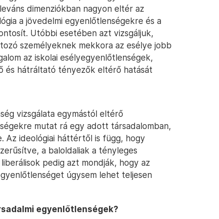
eleváns dimenziókban nagyon eltér az
lógia a jövedelmi egyenlőtlenségekre és a
ntosít. Utóbbi esetében azt vizsgáljuk,
rtozó személyeknek mekkora az esélye jobb
galom az iskolai esélyegyenlőtlenségek,
 és hátráltató tényezők eltérő hatását
ség vizsgálata egymástól eltérő
bségekre mutat rá egy adott társadalomban,
 Az ideológiai háttértől is függ, hogy
zerűsítve, a baloldaliak a tényleges
 liberálisok pedig azt mondják, hogy az
 egyenlőtlenséget úgysem lehet teljesen
rsadalmi egyenlőtlenségek?