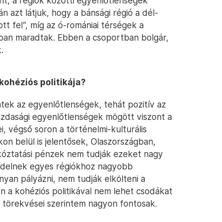
t, a régiók közötti egyenlőtlenségek
n azt látjuk, hogy a bánsági régió a dél-
ott fel”, míg az ó-romániai térségek a
ában maradtak. Ebben a csoportban bolgár,
.
kohéziós politikája?
tek az egyenlőtlenségek, tehát pozitív az
gazdasági egyenlőtlenségek mögött viszont a
, végső soron a történelmi-kulturális
kon belül is jelentősek, Olaszországban,
rkóztatási pénzek nem tudják ezeket nagy
endelnek egyes régiókhoz nagyobb
yan pályázni, nem tudják elkölteni a
n a kohéziós politikával nem lehet csodákat
 törekvései szerintem nagyon fontosak.