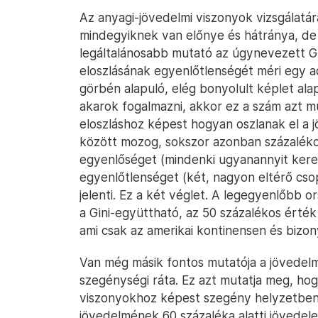
Az anyagi-jövedelmi viszonyok vizsgálatá
mindegyiknek van előnye és hátránya, de 
legáltalánosabb mutató az úgynevezett G
eloszlásának egyenlőtlenségét méri egy a
görbén alapuló, elég bonyolult képlet ala
akarok fogalmazni, akkor ez a szám azt m
eloszláshoz képest hogyan oszlanak el a j
között mozog, sokszor azonban százalékos 
egyenlőséget (mindenki ugyanannyit keres
egyenlőtlenséget (két, nagyon eltérő cso
jelenti. Ez a két véglet. A legegyenlőbb
a Gini-együttható, az 50 százalékos érté
ami csak az amerikai kontinensen és bizon
Van még másik fontos mutatója a jövedelm
szegénységi ráta. Ez azt mutatja meg, hog
viszonyokhoz képest szegény helyzetben.
jövedelmének 60 százaléka alatti jövedel