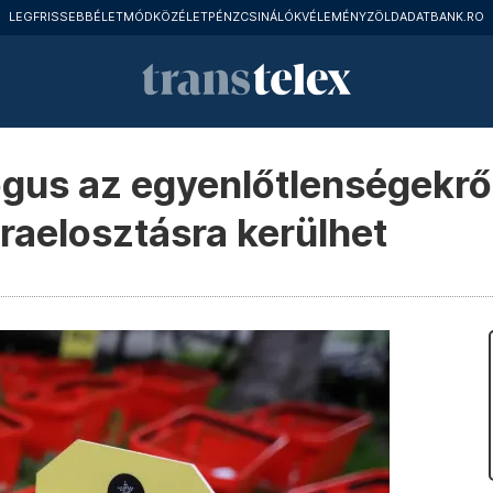
LEGFRISSEBB
ÉLETMÓD
KÖZÉLET
PÉNZCSINÁLÓK
VÉLEMÉNY
ZÖLD
ADATBANK.RO
gus az egyenlőtlenségekről:
jraelosztásra kerülhet