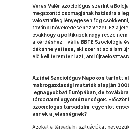
Veres Valér szociológus szerint a Bolo
megszorító csomagjának hatására a l
valószínűleg lényegesen fog csökkenni,
további növekedéséhez vezet. Ez a jel
csakhogy a politikusok nagy része nem i
a kérdéshez – véli a BBTE Szociológia é
dékánhelyettese, aki szerint az állam új
elő kell teremteni azt, ami újraelosztásra
Az idei Szociológus Napokon tartott e
makrogazdasági mutatók alapján 2000
legnagyobbat Európában, de továbbra 
társadalmi egyenlőtlenségek. Először i
szociológus társadalmi egyenlőtlenség
ennek a jelenségnek?
Azokat a társadalmi szituációkat nevezzü