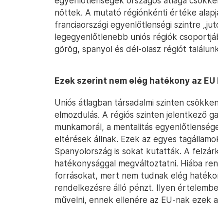
egyenlőtlenségek országos átlaga csökken
nőttek. A mutató régiónkénti értéke alapjá
franciaországi egyenlőtlenségi szintre „jut
legegyenlőtlenebb uniós régiók csoportj
görög, spanyol és dél-olasz régiót találunk
Ezek szerint nem elég hatékony az EU 
Uniós átlagban társadalmi szinten csökken
elmozdulás. A régiós szinten jelentkező 
munkamorál, a mentalitás egyenlőtlenségei
eltérések állnak. Ezek az egyes tagállamo
Spanyolország is sokat kutatták. A felzá
hatékonysággal megváltoztatni. Hiába r
forrásokat, mert nem tudnak elég hatékon
rendelkezésre álló pénzt. Ilyen értelembe
művelni, ennek ellenére az EU-nak ezek a