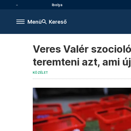
Ibolya
Menü
Kereső
Veres Valér szocioló
teremteni azt, ami ú
KÖZÉLET