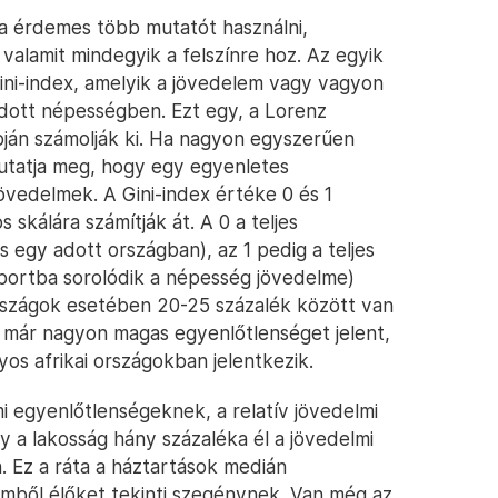
ra érdemes több mutatót használni,
valamit mindegyik a felszínre hoz. Az egyik
ini-index, amelyik a jövedelem vagy vagyon
dott népességben. Ezt egy, a Lorenz
pján számolják ki. Ha nagyon egyszerűen
utatja meg, hogy egy egyenletes
övedelmek. A Gini-index értéke 0 és 1
skálára számítják át. A 0 a teljes
 egy adott országban), az 1 pedig a teljes
portba sorolódik a népesség jövedelme)
 országok esetében 20-25 százalék között van
k már nagyon magas egyenlőtlenséget jelent,
yos afrikai országokban jelentkezik.
i egyenlőtlenségeknek, a relatív jövedelmi
y a lakosság hány százaléka él a jövedelmi
 Ez a ráta a háztartások medián
emből élőket tekinti szegénynek. Van még az