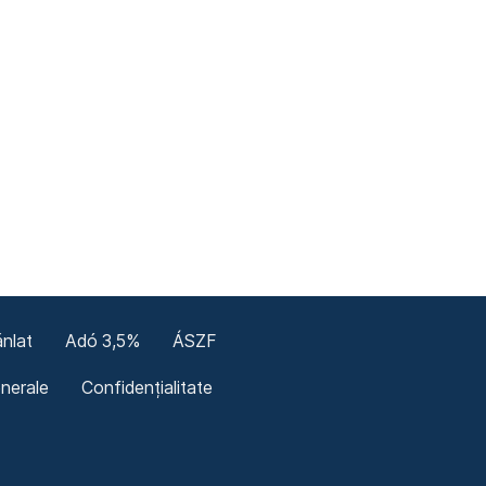
nlat
Adó 3,5%
ÁSZF
enerale
Confidențialitate