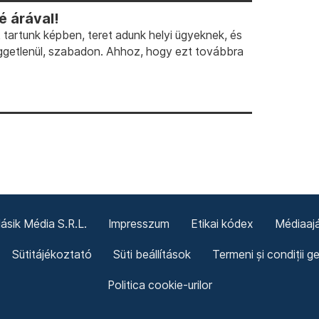
 árával!
artunk képben, teret adunk helyi ügyeknek, és
ggetlenül, szabadon. Ahhoz, hogy ezt továbbra
sik Média S.R.L.
Impresszum
Etikai kódex
Médiaajá
Sütitájékoztató
Süti beállítások
Termeni și condiții g
Politica cookie-urilor