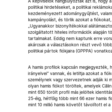
A képviselők hangsúlyozták azt is, hogy a T
politikai hirdetéseket, a politikai reklámok
kezdeményezett adománygyűjtést, valamint
kampányolást, és törlik azokat a fiókokat
„Ugyanakkor bizonyítékokkal alátámasztott
szolgáltatott hiteles információk alapján t
tartalmakat. Eddig nem kaptunk erre vonat
akárcsak a választásokon részt vevő többi 
politikai pártok fiókjaira (GPPPA) vonatk
A hamis profilok kapcsán megjegyezték, h
irányelvei” vannak, és letiltja azokat a fi
személynek vagy szervezetnek adják ki m
olyan hamis fiókot töröltek, amelyek Căl
mint 650 törölt profil más jelöltek identi
25-éig, hétfőig több mint 66 ezer hamis fió
mint 10 millió hamis követőt távolított el 