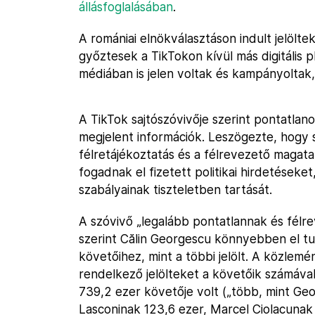
állásfoglalásában
.
A romániai elnökválasztáson indult jelölte
győztesek a TikTokon kívül más digitális
médiában is jelen voltak és kampányoltak,
A TikTok sajtószóvivője szerint pontatlan
megjelent információk. Leszögezte, hogy s
félretájékoztatás és a félrevezető magata
fogadnak el fizetett politikai hirdetéseke
szabályainak tiszteletben tartását.
A szóvivő „legalább pontatlannak és félre
szerint Călin Georgescu könnyebben el tud
követőihez, mint a többi jelölt. A közlemé
rendelkező jelölteket a követőik számáva
739,2 ezer követője volt („több, mint Ge
Lasconinak 123,6 ezer, Marcel Ciolacunak