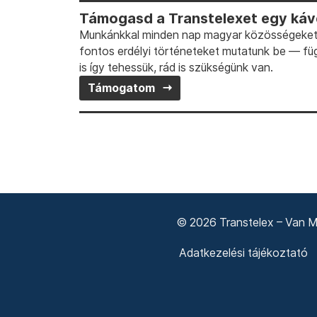
Támogasd a Transtelexet egy kávé
Munkánkkal minden nap magyar közösségeket t
fontos erdélyi történeteket mutatunk be — fü
is így tehessük, rád is szükségünk van.
Támogatom
© 2026 Transtelex – Van Má
Adatkezelési tájékoztató