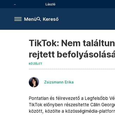
László
Menü
Kereső
TikTok: Nem találtun
rejtett befolyásolás
KÖZÉLET
Zsizsmann Erika
Pontatlan és félrevezető a Legfelsőbb Vé
TikTok előnyben részesítette Călin Georges
között, közölte a közösségimédia-platfo