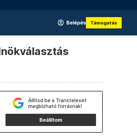
Belépés
Támogatás
elnökválasztás
Állítsd be a Transtelexet
megbízható forrásnak!
Beállítom