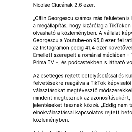
Nicolae Ciucának 2,6 ezer.
„Călin Georgescu számos más felületen is 
a megállapítás, hogy kizárólag a TikToko
olvasható a közleményben. A vállalat képvi
Georgescu a Youtube-on 95,8 ezer felira
az Instagramon pedig 41,4 ezer követőve
Emellett szerepelt a romániai médiában – 
Prima TV –, és podcastekben is látható vo
Az esetleges rejtett befolyásolással és k
felvetésekre reagálva a TikTok képviselői 
választásokat megtévesztő módszerekkel 
mindent megtesznek az azonosításukért, 
jelentéseket tesznek közzé. „Eddig nem ta
elnökválasztással kapcsolatos rejtett bef
közleményben.