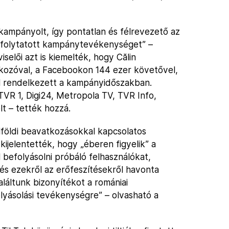
kampányolt, így pontatlan és félrevezető az
n folytatott kampánytevékenységet” –
selői azt is kiemelték, hogy Călin
tkozóval, a Facebookon 144 ezer követővel,
l rendelkezett a kampányidőszakban.
TVR 1, Digi24, Metropola TV, TVR Info,
lt – tették hozzá.
ülföldi beavatkozásokkal kapcsolatos
kijelentették, hogy „éberen figyelik” a
befolyásolni próbáló felhasználókat,
és ezekről az erőfeszítésekről havonta
láltunk bizonyítékot a romániai
olyásolási tevékenységre” – olvasható a