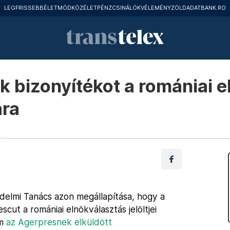
LEGFRISSEBB
ÉLETMÓD
KÖZÉLET
PÉNZCSINÁLÓK
VÉLEMÉNY
ZÖLD
ADATBANK.RO
k bizonyítékot a romániai 
ára
delmi Tanács azon megállapítása, hogy a
cut a romániai elnökválasztás jelöltjei
rm
az Agerpresnek elküldött