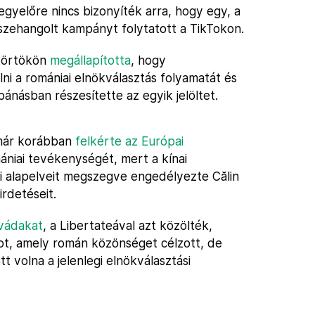
 egyelőre nincs bizonyíték arra, hogy egy, a
szehangolt kampányt folytatott a TikTokon.
ütörtökön
megállapította
, hogy
ni a romániai elnökválasztás folyamatát és
násban részesítette az egyik jelöltet.
 már korábban
felkérte az Európai
mániai tevékenységét, mert a kínai
i alapelveit megszegve engedélyezte Călin
irdetéseit.
 vádakat
, a Libertateával azt közölték,
t, amely román közönséget célzott, de
t volna a jelenlegi elnökválasztási