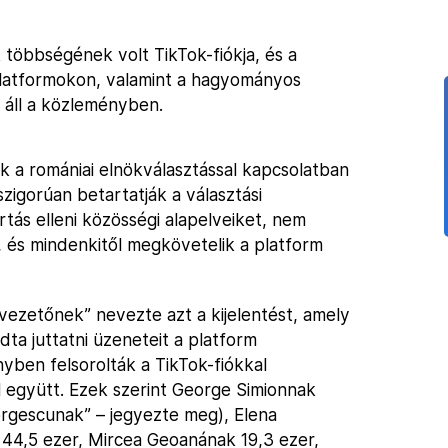
k többségének volt TikTok-fiókja, és a
 platformokon, valamint a hagyományos
 áll a közleményben.
ok a romániai elnökválasztással kapcsolatban
zigorúan betartatják a választási
rtás elleni közösségi alapelveiket, nem
t, és mindenkitől megkövetelik a platform
vezetőnek” nevezte azt a kijelentést, amely
ta juttatni üzeneteit a platform
nyben felsorolták a TikTok-fiókkal
l együtt. Ezek szerint George Simionnak
orgescunak” – jegyezte meg), Elena
 44,5 ezer, Mircea Geoanának 19,3 ezer,