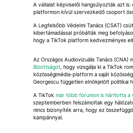
A vállalat képviselői hangsúlyozták azt is:
platformon kívül szervezkedő csoport ös
A Legfelsőbb Védelmi Tanács (CSAT) cs
kibertámadással próbálták meg befolyásol
hogy a TikTok platform kedvezményes elbá
Az Országos Audiovizuális Tanács (CNA)
Bizottságot
, hogy vizsgálja ki a TikTok ro
közösségimédia-platform a saját közösség
Georgescu független elnökjelölt politikai h
A TikTok
már több fórumon is hárította a
szeptemberben felszámoltak egy hálózato
nincs bizonyíték arra, hogy ez összefüggöt
kampánnyal.