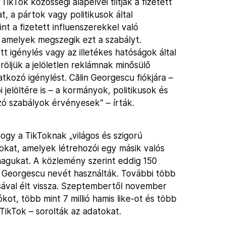
ikTok közösségi alapelvei tiltják a fizetett
at, a pártok vagy politikusok által
 a fizetett influenszerekkel való
, amelyek megszegik ezt a szabályt.
 igénylés vagy az illetékes hatóságok által
öröljük a jelöletlen reklámnak minősülő
kozó igénylést. Călin Georgescu fiókjára –
jelöltére is – a kormányok, politikusok és
ozó szabályok érvényesek” – írták.
ogy a TikToknak „világos és szigorú
ókokat, amelyek létrehozói egy másik valós
agukat. A közlemény szerint eddig 150
in Georgescu nevét használták. További több
tásával élt vissza. Szeptembertől november
kot, több mint 7 millió hamis like-ot és több
a TikTok – sorolták az adatokat.