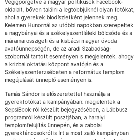
Végigpörgetve a magyar politikusok Facebook-
oldalait, bőven találni a legtöbbjüknél olyan fotókat,
ahol a gyerekek biodíszletként jelennek meg.
Kelemen Hunornál az utóbbi napokban szerepeltek
a nagybányai és a székelyszentléleki bölcsőde és a
máramarosszigeti és a kisbácsi magyar óvoda
avatóünnepségén, de az aradi Szabadság-
szobornál tartott eseményen is megjelentek, ahogy
a krizbai oktatási központ avatóján és a
Székelyszenterzsébeten a református templom
megújulását ünneplő eseményen is.
Tamás Sándor is előszeretettel használja a
gyerekfotókat a kampányában: megjelentek a
SepsiBook-ról készült bejegyzésében, a Lábbusz
programról készült posztjában, a haralyi
templomfelújítás ünnepén, és a zabolai
gyerektáncosokról is írt a most zajló kampányban