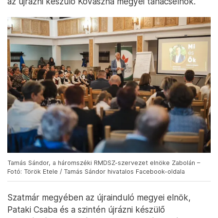
az újrázni készülő Kovászna megyei tanácselnök.
Tamás Sándor, a háromszéki RMDSZ-szervezet elnöke Zabolán –
Fotó: Török Etele / Tamás Sándor hivatalos Facebook-oldala
Szatmár megyében az újrainduló megyei elnök,
Pataki Csaba és a szintén újrázni készülő