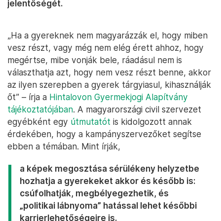
jelentőségét.
„Ha a gyereknek nem magyarázzák el, hogy miben
vesz részt, vagy még nem elég érett ahhoz, hogy
megértse, mibe vonják bele, ráadásul nem is
választhatja azt, hogy nem vesz részt benne, akkor
az ilyen szerepben a gyerek tárgyiasul, kihasználják
őt” – írja a
Hintalovon Gyermekjogi Alapítvány
tájékoztatójában
. A magyarországi civil szervezet
egyébként egy
útmutatót
is kidolgozott annak
érdekében, hogy a kampányszervezőket segítse
ebben a témában. Mint írják,
a képek megosztása sérülékeny helyzetbe
hozhatja a gyerekeket akkor és később is:
csúfolhatják, megbélyegezhetik, és
„politikai lábnyoma” hatással lehet későbbi
karrierlehetőségeire is.