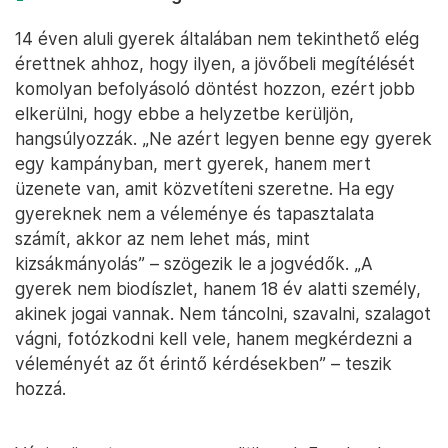
14 éven aluli gyerek általában nem tekinthető elég
érettnek ahhoz, hogy ilyen, a jövőbeli megítélését
komolyan befolyásoló döntést hozzon, ezért jobb
elkerülni, hogy ebbe a helyzetbe kerüljön,
hangsúlyozzák. „Ne azért legyen benne egy gyerek
egy kampányban, mert gyerek, hanem mert
üzenete van, amit közvetíteni szeretne. Ha egy
gyereknek nem a véleménye és tapasztalata
számít, akkor az nem lehet más, mint
kizsákmányolás” – szögezik le a jogvédők. „A
gyerek nem biodíszlet, hanem 18 év alatti személy,
akinek jogai vannak. Nem táncolni, szavalni, szalagot
vágni, fotózkodni kell vele, hanem megkérdezni a
véleményét az őt érintő kérdésekben” – teszik
hozzá.