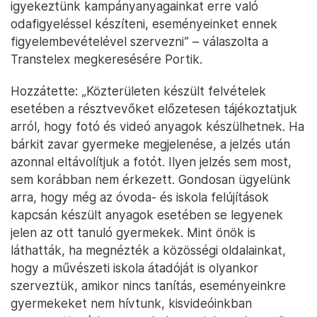
igyekeztünk kampányanyagainkat erre való
odafigyeléssel készíteni, eseményeinket ennek
figyelembevételével szervezni” – válaszolta a
Transtelex megkeresésére Portik.
Hozzátette: „Közterületen készült felvételek
esetében a résztvevőket előzetesen tájékoztatjuk
arról, hogy fotó és videó anyagok készülhetnek. Ha
bárkit zavar gyermeke megjelenése, a jelzés után
azonnal eltávolítjuk a fotót. Ilyen jelzés sem most,
sem korábban nem érkezett. Gondosan ügyelünk
arra, hogy még az óvoda- és iskola felújítások
kapcsán készült anyagok esetében se legyenek
jelen az ott tanuló gyermekek. Mint önök is
láthatták, ha megnézték a közösségi oldalainkat,
hogy a művészeti iskola átadóját is olyankor
szerveztük, amikor nincs tanítás, eseményeinkre
gyermekeket nem hívtunk, kisvideóinkban