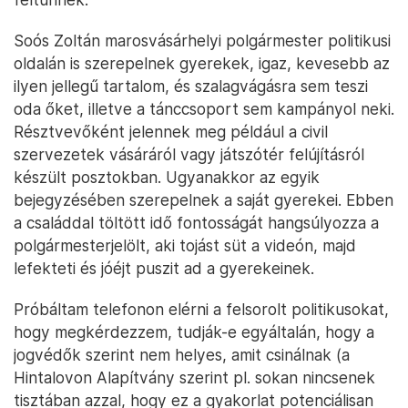
Soós Zoltán marosvásárhelyi polgármester politikusi
oldalán is szerepelnek gyerekek, igaz, kevesebb az
ilyen jellegű tartalom, és szalagvágásra sem teszi
oda őket, illetve a tánccsoport sem kampányol neki.
Résztvevőként jelennek meg például a civil
szervezetek vásáráról vagy játszótér felújításról
készült posztokban. Ugyanakkor az egyik
bejegyzésében szerepelnek a saját gyerekei. Ebben
a családdal töltött idő fontosságát hangsúlyozza a
polgármesterjelölt, aki tojást süt a videón, majd
lefekteti és jóéjt puszit ad a gyerekeinek.
Próbáltam telefonon elérni a felsorolt politikusokat,
hogy megkérdezzem, tudják-e egyáltalán, hogy a
jogvédők szerint nem helyes, amit csinálnak (a
Hintalovon Alapítvány szerint pl. sokan nincsenek
tisztában azzal, hogy ez a gyakorlat potenciálisan