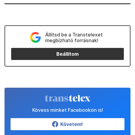
Állítsd be a Transtelexet
megbízható forrásnak!
Beállítom
Kövess minket Facebookon is!
Követem!