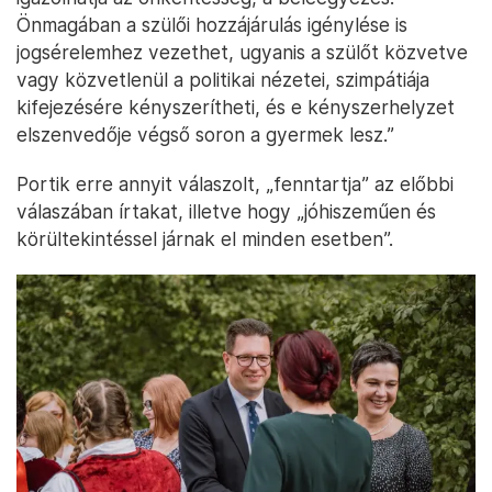
Önmagában a szülői hozzájárulás igénylése is
jogsérelemhez vezethet, ugyanis a szülőt közvetve
vagy közvetlenül a politikai nézetei, szimpátiája
kifejezésére kényszerítheti, és e kényszerhelyzet
elszenvedője végső soron a gyermek lesz.”
Portik erre annyit válaszolt, „fenntartja” az előbbi
válaszában írtakat, illetve hogy „jóhiszeműen és
körültekintéssel járnak el minden esetben”.