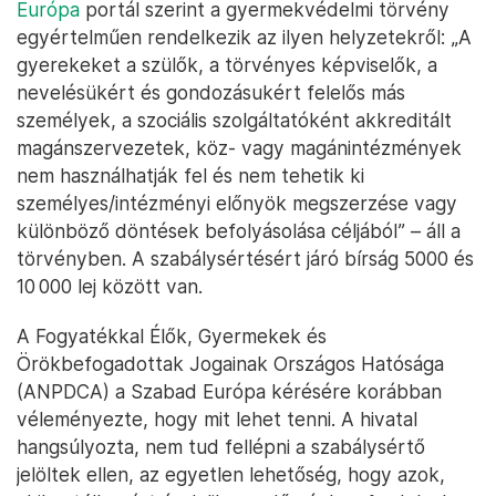
Európa
portál szerint a gyermekvédelmi törvény
egyértelműen rendelkezik az ilyen helyzetekről: „A
gyerekeket a szülők, a törvényes képviselők, a
nevelésükért és gondozásukért felelős más
személyek, a szociális szolgáltatóként akkreditált
magánszervezetek, köz- vagy magánintézmények
nem használhatják fel és nem tehetik ki
személyes/intézményi előnyök megszerzése vagy
különböző döntések befolyásolása céljából” – áll a
törvényben. A szabálysértésért járó bírság 5000 és
10 000 lej között van.
A Fogyatékkal Élők, Gyermekek és
Örökbefogadottak Jogainak Országos Hatósága
(ANPDCA) a Szabad Európa kérésére korábban
véleményezte, hogy mit lehet tenni. A hivatal
hangsúlyozta, nem tud fellépni a szabálysértő
jelöltek ellen, az egyetlen lehetőség, hogy azok,