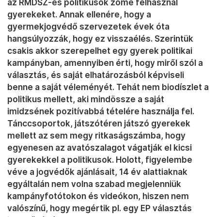
az RMDSZ-es politikusok zöme felhasznál
gyerekeket. Annak ellenére, hogy a
gyermekjogvédő szervezetek évek óta
hangsúlyozzák, hogy ez visszaélés. Szerintük
csakis akkor szerepelhet egy gyerek politikai
kampányban, amennyiben érti, hogy miről szól a
választás, és saját elhatározásból képviseli
benne a saját véleményét. Tehát nem biodíszlet a
politikus mellett, aki mindössze a saját
imidzsének pozitívabbá tételére használja fel.
Tánccsoportok, játszótéren játszó gyerekek
mellett az sem megy ritkaságszámba, hogy
egyenesen az avatószalagot vágatják el kicsi
gyerekekkel a politikusok. Holott, figyelembe
véve a jogvédők ajánlásait, 14 év alattiaknak
egyáltalán nem volna szabad megjelenniük
kampányfotótokon és videókon, hiszen nem
valószínű, hogy megértik pl. egy EP választás