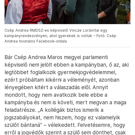
Csép Andrea RMDSZ-es képviselő Vincze Loránttal egy
kampányrendezvényen, ahol gyerekek is voltak – Fotó: Csép
Andrea hivatalos Facebook-oldala
Bár Csép Andrea Maros megyei parlamenti
képviselő nem jelölt ebben a kampányban, ő az, aki
legtöbbet foglalkozik gyermekjogvédelemmel,
ezért próbáltam kikérni a véleményét, azonban
lényegében kitért a válaszadás elől. Annyit
mondott, hogy nem avatkozik bele ebbe a
kampányba és nem is követi, mert megvan a maga
feladatrésze. „A kollégák biztos ismerik a
jogszabályokat, nem hiszem, hogy ez valamelyik
szülőt bántaná” – vélekedett. Felvetésemre, hogy
erről a jogvédők szerint a szülő sem dönthet, csak