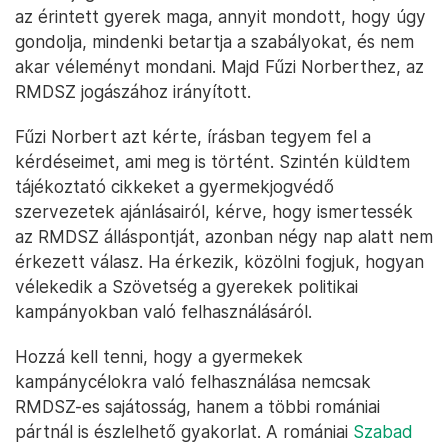
az érintett gyerek maga, annyit mondott, hogy úgy
gondolja, mindenki betartja a szabályokat, és nem
akar véleményt mondani. Majd Fűzi Norberthez, az
RMDSZ jogászához irányított.
Fűzi Norbert azt kérte, írásban tegyem fel a
kérdéseimet, ami meg is történt. Szintén küldtem
tájékoztató cikkeket a gyermekjogvédő
szervezetek ajánlásairól, kérve, hogy ismertessék
az RMDSZ álláspontját, azonban négy nap alatt nem
érkezett válasz. Ha érkezik, közölni fogjuk, hogyan
vélekedik a Szövetség a gyerekek politikai
kampányokban való felhasználásáról.
Hozzá kell tenni, hogy a gyermekek
kampánycélokra való felhasználása nemcsak
RMDSZ-es sajátosság, hanem a többi romániai
pártnál is észlelhető gyakorlat. A romániai
Szabad