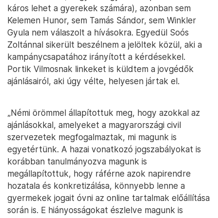
káros lehet a gyerekek számára), azonban sem
Kelemen Hunor, sem Tamás Sándor, sem Winkler
Gyula nem válaszolt a hívásokra. Egyedül Soós
Zoltánnal sikerült beszélnem a jelöltek közül, aki a
kampánycsapatához irányított a kérdésekkel.
Portik Vilmosnak linkeket is küldtem a jovgédők
ajánlásairól, aki úgy vélte, helyesen jártak el.
„Némi örömmel állapítottuk meg, hogy azokkal az
ajánlásokkal, amelyeket a magyarországi civil
szervezetek megfogalmaztak, mi magunk is
egyetértünk. A hazai vonatkozó jogszabályokat is
korábban tanulmányozva magunk is
megállapítottuk, hogy ráférne azok napirendre
hozatala és konkretizálása, könnyebb lenne a
gyermekek jogait óvni az online tartalmak előállítása
során is. E hiányosságokat észlelve magunk is