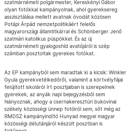
szatmárnémeti polgármester, Kereskényi Gábor
olyan fotókkal kampányolnak, ahol gyereksereg
asszisztálása mellett avatnak óvodát közösen
Potápi Árpád nemzetpolitikáért felelős
magyarországi államtitkárral és Schönberger Jenő
szatmári katolikus püspökkel. És az új
szatmárnémeti gyalogoshíd avatójáról is szép
számban posztoltak gyerekes fotókat.
Az EP kampányból sem maradtak ki a kicsik: Winkler
Gyula gyerekvetélkedőről, valamint a körtvélyfájai
felújított iskoláról írt posztjaiban is szerepelnek
gyerekek, az anyák napi bejegyzésből sem
hiányoznak, ahogy a csernakeresztúri bukovinai
székely közösségi ünnep fotóiról sem, sőt még az
RMDSZ kampányindító Hunyad megyei magyar
közösségi délutánjáról készült posztban is
feltűnnek.