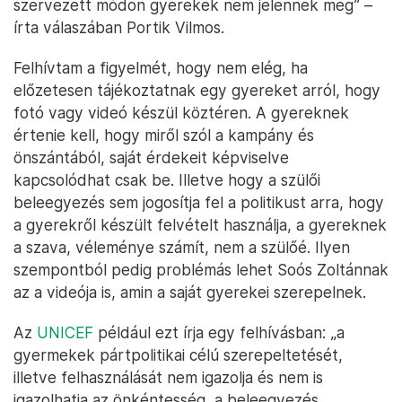
szervezett módon gyerekek nem jelennek meg” –
írta válaszában Portik Vilmos.
Felhívtam a figyelmét, hogy nem elég, ha
előzetesen tájékoztatnak egy gyereket arról, hogy
fotó vagy videó készül köztéren. A gyereknek
értenie kell, hogy miről szól a kampány és
önszántából, saját érdekeit képviselve
kapcsolódhat csak be. Illetve hogy a szülői
beleegyezés sem jogosítja fel a politikust arra, hogy
a gyerekről készült felvételt használja, a gyereknek
a szava, véleménye számít, nem a szülőé. Ilyen
szempontból pedig problémás lehet Soós Zoltánnak
az a videója is, amin a saját gyerekei szerepelnek.
Az
UNICEF
például ezt írja egy felhívásban: „a
gyermekek pártpolitikai célú szerepeltetését,
illetve felhasználását nem igazolja és nem is
igazolhatja az önkéntesség, a beleegyezés.