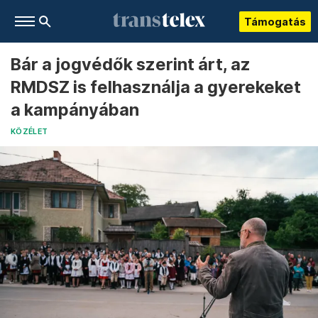
Támogatás
Bár a jogvédők szerint árt, az
RMDSZ is felhasználja a gyerekeket
a kampányában
KÖZÉLET