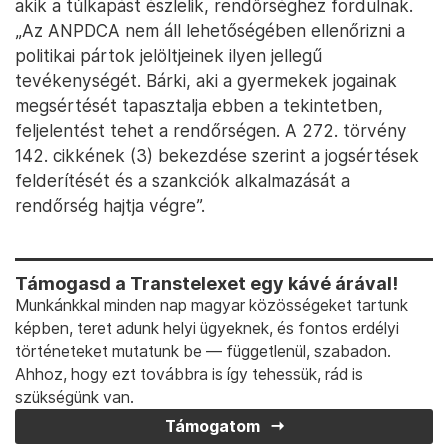
akik a túlkapást észlelik, rendőrséghez fordulnak.
„Az ANPDCA nem áll lehetőségében ellenőrizni a
politikai pártok jelöltjeinek ilyen jellegű
tevékenységét. Bárki, aki a gyermekek jogainak
megsértését tapasztalja ebben a tekintetben,
feljelentést tehet a rendőrségen. A 272. törvény
142. cikkének (3) bekezdése szerint a jogsértések
felderítését és a szankciók alkalmazását a
rendőrség hajtja végre”.
Támogasd a Transtelexet egy kávé árával!
Munkánkkal minden nap magyar közösségeket tartunk
képben, teret adunk helyi ügyeknek, és fontos erdélyi
történeteket mutatunk be — függetlenül, szabadon.
Ahhoz, hogy ezt továbbra is így tehessük, rád is
szükségünk van.
Támogatom