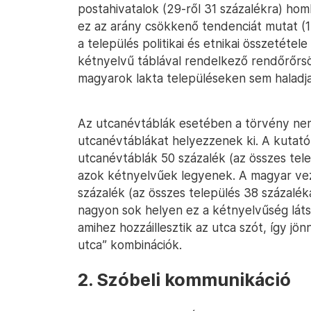
postahivatalok (29-ről 31 százalékra) ho
ez az arány csökkenő tendenciát mutat (1
a település politikai és etnikai összetétele
kétnyelvű táblával rendelkező rendőrőr
magyarok lakta településeken sem haladja
Az utcanévtáblák esetében a törvény nem
utcanévtáblákat helyezzenek ki. A kuta
utcanévtáblák 50 százalék (az összes tel
azok kétnyelvűek legyenek. A magyar vez
százalék (az összes település 38 százaléka
nagyon sok helyen ez a kétnyelvűség lát
amihez hozzáillesztik az utca szót, így jön
utca” kombinációk.
2. Szóbeli kommunikáció