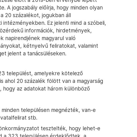
te. A jogszabály előírja, hogy minden olyan
a 20 százalékot, jogukban áll
 intézményekben. Ez jelenti mind a szóbeli,
 közérdekű információk, hirdetmények,
ek napirendjének magyarul való
nyokat, kétnyelvű feliratokat, valamint
get jelent a tanácsüléseken.
23 települést, amelyekre kötelező
s ahol 20 százalék fölött van a magyarság
lt, hogy az adatokat három különböző
l – minden településen megnézték, van-e
atalfelirat stb.
 önkormányzatot tesztelték, hogy lehet-e
nd a 323 településen érdeklődtek, a