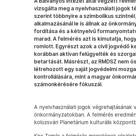
A Bálványos Intézet által végzett felm
vizsgálta meg a nyelvhasználati jogok 
szerint többnyire a szimbolikus szintnél,
alkalmazásánál le is állnak az önkormá
fordítása és a kétnyelvű formanyomtat
marad. A felmérés azt is kimutatja, hog
romlott. Egyrészt azok a civil jogvédő
korábban aktívan felügyelték és szorga
betartását. Másrészt, az RMDSZ nem öss
létrehozott egy saját jogvédelmi mozga
kontrollálására, mint a magyar önkor
számonkérésére fókuszál.
A nyelvhasználati jogok végrehajtásának v
önkormányzatokban. A felmérés eredmény
kolozsvári Planetárium kulturális közpon
Kiss Tamás a felmérés menetének részlet