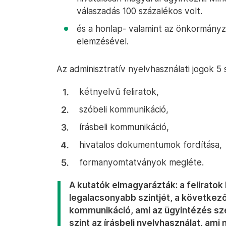
válaszadás 100 százalékos volt.
és a honlap- valamint az önkormány
elemzésével.
Az adminisztratív nyelvhasználati jogok 5 s
kétnyelvű feliratok,
szóbeli kommunikáció,
írásbeli kommunikáció,
hivatalos dokumentumok fordítása,
formanyomtatványok megléte.
A kutatók elmagyarázták: a feliratok
legalacsonyabb szintjét, a következő
kommunikáció, ami az ügyintézés sz
szint az írásbeli nyelvhasználat, ami 