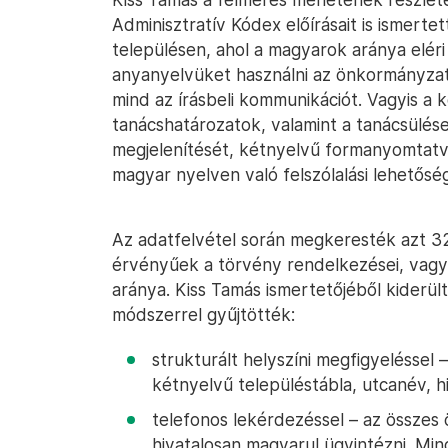
Adminisztratív Kódex előírásait is ismertet
településen, ahol a magyarok aránya eléri 
anyanyelvüket használni az önkormányzati
mind az írásbeli kommunikációt. Vagyis a
tanácshatározatok, valamint a tanácsülés
megjelenítését, kétnyelvű formanyomtatvá
magyar nyelven való felszólalási lehetősé
Az adatfelvétel során megkeresték azt 3
érvényűek a törvény rendelkezései, vagyi
aránya. Kiss Tamás ismertetőjéből kiderü
módszerrel gyűjtötték:
strukturált helyszíni megfigyelésse
kétnyelvű településtábla, utcanév, hiv
telefonos lekérdezéssel – az összes
hivatalosan magyarul ügyintézni. Mi