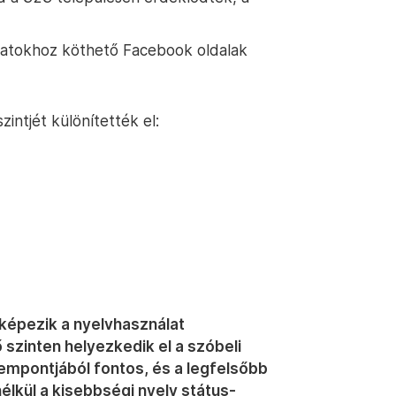
zatokhoz köthető Facebook oldalak
zintjét különítették el:
 képezik a nyelvhasználat
 szinten helyezkedik el a szóbeli
empontjából fontos, és a legfelsőbb
nélkül a kisebbségi nyelv státus-