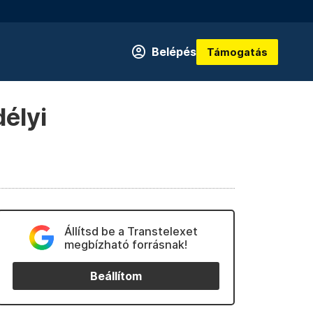
Belépés
Támogatás
élyi
Állítsd be a Transtelexet
megbízható forrásnak!
Beállítom