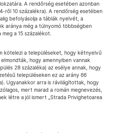
mlokzatára. A rendőrség esetében azonban
4-ről 10 százalékra). A rendőrség esetében
 alig befolyásolja a táblák nyelvét, a
sök aránya még a túlnyomó többségben
 meg a 15 százalékot.
 kötelezi a településeket, hogy kétnyelvű
tó elmondták, hogy amennyiben vannak
epülés 28 százaléka) az esélye annak, hogy
etésű településeken ez az arány 66
). Ugyanakkor arra is rávilágítottak, hogy
szólagos, mert marad a román megnevezés,
nek létre a jól ismert „Strada Privighetoarea