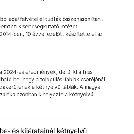
bi adatfelvétellel tudták összehasonlítani,
Nemzeti Kisebbségkutató Intézet
2014-ben, 10 évvel ezelőtt készítette el az
 2024-es eredmények, derül ki a friss
ható be, hogy a település-táblák cseréjénél
akerüljenek a kétnyelvű táblák. A magyar
zázaléka azonban kihelyezte a kétnyelvű