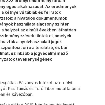
érés 323 erdélyi önkormányzatban
tényleges alkalmazását. Az eredmények
 a kétnyelvű táblák és feliratok
nyzatok; a hivatalos dokumentumok
ványok használata alacsony szinten
y a helyzet az elmúlt években láthatóan
 kezdeményezések tűntek el, amelyek
lmazták a nyelvhasználati jogok
zpontosít erre a területre, és bár
lmat, ez inkább a jogvédelmi mező
mányzatok tevékenységének
izsgálta a Bálványos Intézet az erdélyi
ét Kiss Tamás és Toró Tibor mutatta be a
tban és kávézóban.
ezése előtt a 2019-ben érvénybe lépett