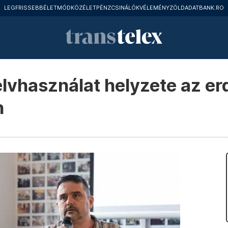
LEGFRISSEBB
ÉLETMÓD
KÖZÉLET
PÉNZCSINÁLÓK
VÉLEMÉNY
ZÖLD
ADATBANK.RO
lvhasználat helyzete az erd
n