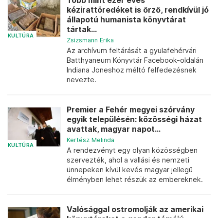
Több mint ezer éves
kézirattöredéket is őrző, rendkívül jó
állapotú humanista könyvtárat
tártak...
KULTÚRA
Zsizsmann Erika
Az archívum feltárását a gyulafehérvári
Batthyaneum Könyvtár Facebook-oldalán
Indiana Joneshoz méltó felfedezésnek
nevezte.
Premier a Fehér megyei szórvány
egyik településén: közösségi házat
avattak, magyar napot...
Kertész Melinda
KULTÚRA
A rendezvényt egy olyan közösségben
szervezték, ahol a vallási és nemzeti
ünnepeken kívül kevés magyar jellegű
élményben lehet részük az embereknek.
Valósággal ostromolják az amerikai