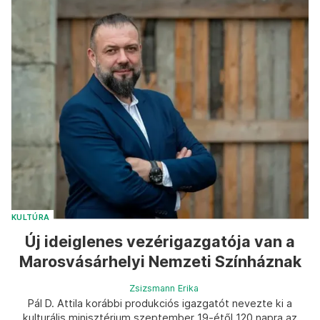
KULTÚRA
Új ideiglenes vezérigazgatója van a
Marosvásárhelyi Nemzeti Színháznak
Zsizsmann Erika
Pál D. Attila korábbi produkciós igazgatót nevezte ki a
kulturális minisztérium szeptember 19-étől 120 napra az