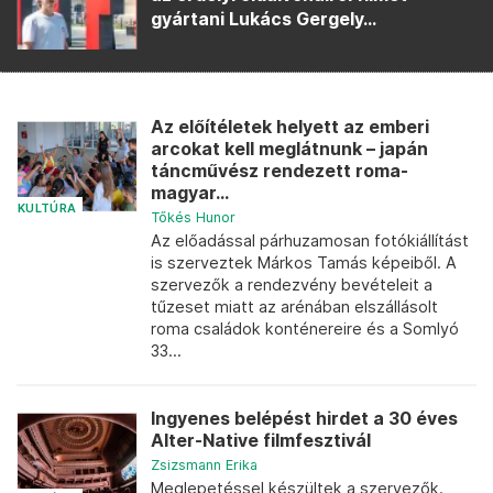
gyártani Lukács Gergely...
Az előítéletek helyett az emberi
arcokat kell meglátnunk – japán
táncművész rendezett roma-
magyar...
KULTÚRA
Tőkés Hunor
Az előadással párhuzamosan fotókiállítást
is szerveztek Márkos Tamás képeiből. A
szervezők a rendezvény bevételeit a
tűzeset miatt az arénában elszállásolt
roma családok konténereire és a Somlyó
33...
Ingyenes belépést hirdet a 30 éves
Alter-Native filmfesztivál
Zsizsmann Erika
Meglepetéssel készültek a szervezők.