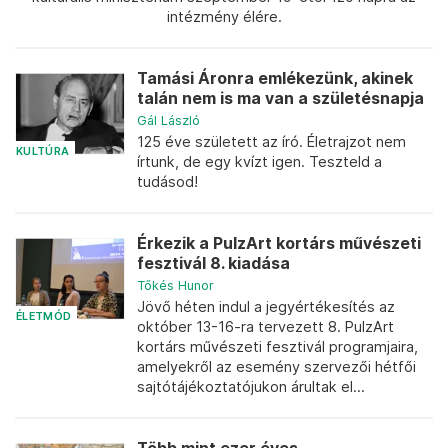
intézmény élére.
Tamási Áronra emlékezünk, akinek
talán nem is ma van a születésnapja
Gál László
125 éve született az író. Életrajzot nem
KULTÚRA
írtunk, de egy kvízt igen. Teszteld a
tudásod!
Érkezik a PulzArt kortárs művészeti
fesztivál 8. kiadása
Tőkés Hunor
Jövő héten indul a jegyértékesítés az
ÉLETMÓD
október 13-16-ra tervezett 8. PulzArt
kortárs művészeti fesztivál programjaira,
amelyekről az esemény szervezői hétfői
sajtótájékoztatójukon árultak el...