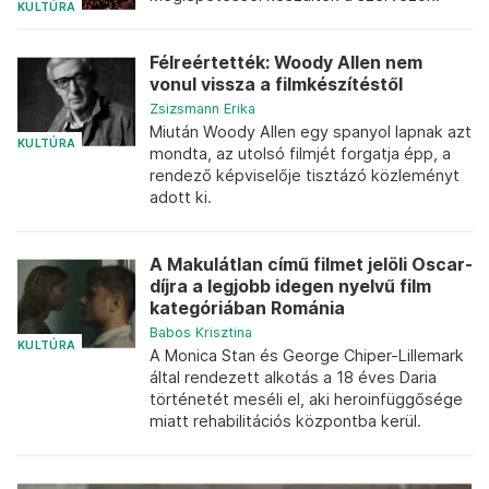
KULTÚRA
Félreértették: Woody Allen nem
vonul vissza a filmkészítéstől
Zsizsmann Erika
Miután Woody Allen egy spanyol lapnak azt
KULTÚRA
mondta, az utolsó filmjét forgatja épp, a
rendező képviselője tisztázó közleményt
adott ki.
A Makulátlan című filmet jelöli Oscar-
díjra a legjobb idegen nyelvű film
kategóriában Románia
Babos Krisztina
KULTÚRA
A Monica Stan és George Chiper-Lillemark
által rendezett alkotás a 18 éves Daria
történetét meséli el, aki heroinfüggősége
miatt rehabilitációs központba kerül.