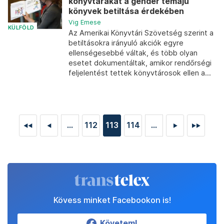
könyvtárakat a gender témájú
könyvek betiltása érdekében
Vig Emese
KÜLFÖLD
Az Amerikai Könyvtári Szövetség szerint a
betiltásokra irányuló akciók egyre
ellenségesebbé váltak, és több olyan
esetet dokumentáltak, amikor rendőrségi
feljelentést tettek könyvtárosok ellen a...
...
112
113
114
...
◄◄
◄
►
►►
Kövess minket Facebookon is!
Követem!