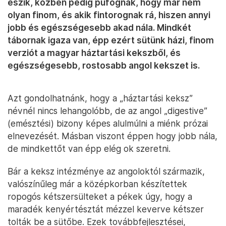
eszik, közben pedig pufognak, hogy már nem
olyan finom, és akik fintorognak rá, hiszen annyi
jobb és egészségesebb akad nála. Mindkét
tábornak igaza van, épp ezért sütünk házi, finom
verziót a magyar háztartási kekszből, és
egészségesebb, rostosabb angol kekszet is.
Azt gondolhatnánk, hogy a „háztartási keksz”
névnél nincs lehangolóbb, de az angol „digestive”
(emésztési) bizony képes alulmúlni a miénk prózai
elnevezését. Másban viszont éppen hogy jobb nála,
de mindkettőt van épp elég ok szeretni.
Bár a keksz intézménye az angoloktól származik,
valószínűleg már a középkorban készítettek
ropogós kétszersülteket a pékek úgy, hogy a
maradék kenyértésztát mézzel keverve kétszer
tolták be a sütőbe. Ezek továbbfejlesztései,