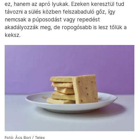
ez, hanem az apró lyukak. Ezeken keresztül tud
távozni a sülés közben felszabaduló gőz, így
nemcsak a púposodást vagy repedést
akadályozzák meg, de ropogósabb is lesz tőlük a
keksz.
Fotó: Ács Bori / Telex