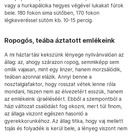
vagy a hurkapálcika hegyes végével lukakat fúrok
bele. 180 fokon sima sütőben, 170 fokon
légkeveréssel sütöm kb. 10-15 percig.
Ropogós, teába áztatott emlékeink
A mi háztartási kekszünk lényege nyilvánvalóan az
állag: az, ahogy szárazon ropog, semmiképp sem
omlik vajasan, mint egy linzer, hanem morzsálódik,
teában azonnal elázik. Annyi benne a
nosztalgiafaktor, hogy rosszat vétek lenne róla
mondani, hiszen nem az élvezetért esszük, hanem
az emlékeink újraéléséért. Ebből a szempontból a
házi változat csalódást fog okozni, mert túl finom,
az állaga viszont egészen hasonló a
gyerekkorunkéhoz. Az állag titka, hogy vaj mellett
tojás és folyadék is kerül bele, a lényeg viszont nem