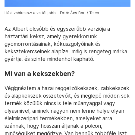
Házi zabkeksz: a vajtól jobb – Fotó: Ács Bori / Telex
Az Albert olcsóbb és egyszerűbb verziója a
háztartási keksz, amely gyerekkorunk
gyomorrontásainak, kókuszgolyóinak és
keksztekercseinek alapíze, máig is rengeteg márka
gyártja, és szinte mindenhol kapható.
Mi van a kekszekben?
Végignéztem a hazai reggelizőkekszek, zabkekszek
és alapkekszek összetevőit, és meglepő módon sok
termék közülük nincs is tele műanyaggal vagy
olyasmivel, aminek nagyon nem lenne helye olyan
élelmiszeripari termékekben, amelyeket arra
szánnak, hogy hosszan álljanak a polcon,
minőségüket megőrizve. Van bennük többféle liszt