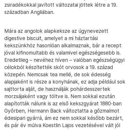
zsiradékokkal javított változatai jöttek létre a 19.
században Angliában.
Mára az angolok alapkeksze az úgynevezett
digestive biscuit, amelyet a mi háztartási
kekszünkhöz hasonlóan alkalmaznak, bár a recept
jóval kifinomultabb és valamivel egészségesebb is.
Eredetileg – nevéhez híven – valóban egészségügyi
célokból készítették skót orvosok a 19. század
közepén. Nemcsak tea mellé, de sok édesség
alapjaként is része a konyhának, ez adja például sok
sajttorta alját, de használják pohárdesszertek
morzsájaként vagy töltve is. Nem sokkal ezután
alapították nálunk is az első kekszgyárat 1880-ban
Győrben, Hermann Back változtatta a gőzmalmot
édesipari gyárrá, ám ez nem sokkal később bezárt,
és pár év múlva Koestlin Lajos vezetésével vált jól