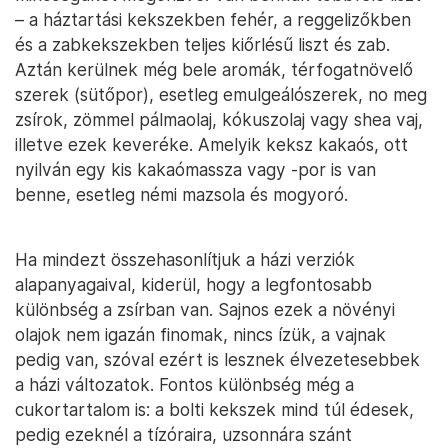
– a háztartási kekszekben fehér, a reggelizőkben
és a zabkekszekben teljes kiőrlésű liszt és zab.
Aztán kerülnek még bele aromák, térfogatnövelő
szerek (sütőpor), esetleg emulgeálószerek, no meg
zsírok, zömmel pálmaolaj, kókuszolaj vagy shea vaj,
illetve ezek keveréke. Amelyik keksz kakaós, ott
nyilván egy kis kakaómassza vagy -por is van
benne, esetleg némi mazsola és mogyoró.
Ha mindezt összehasonlítjuk a házi verziók
alapanyagaival, kiderül, hogy a legfontosabb
különbség a zsírban van. Sajnos ezek a növényi
olajok nem igazán finomak, nincs ízük, a vajnak
pedig van, szóval ezért is lesznek élvezetesebbek
a házi változatok. Fontos különbség még a
cukortartalom is: a bolti kekszek mind túl édesek,
pedig ezeknél a tízóraira, uzsonnára szánt