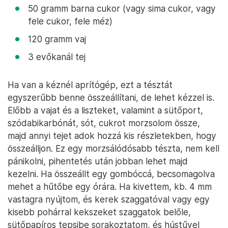
50 gramm barna cukor (vagy sima cukor, vagy
fele cukor, fele méz)
120 gramm vaj
3 evőkanál tej
Ha van a kéznél aprítógép, ezt a tésztát
egyszerűbb benne összeállítani, de lehet kézzel is.
Előbb a vajat és a liszteket, valamint a sütőport,
szódabikarbónát, sót, cukrot morzsolom össze,
majd annyi tejet adok hozzá kis részletekben, hogy
összeálljon. Ez egy morzsálódósabb tészta, nem kell
pánikolni, pihentetés után jobban lehet majd
kezelni. Ha összeállt egy gombóccá, becsomagolva
mehet a hűtőbe egy órára. Ha kivettem, kb. 4 mm
vastagra nyújtom, és kerek szaggatóval vagy egy
kisebb pohárral kekszeket szaggatok belőle,
sütőpapíros tepsibe sorakoztatom, és hústűvel