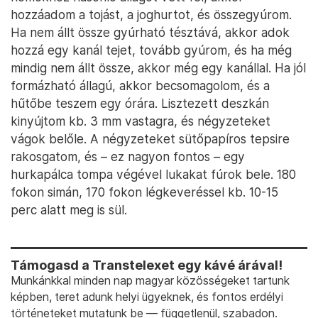
hozzáadom a tojást, a joghurtot, és összegyúrom.
Ha nem állt össze gyúrható tésztává, akkor adok
hozzá egy kanál tejet, tovább gyúrom, és ha még
mindig nem állt össze, akkor még egy kanállal. Ha jól
formázható állagú, akkor becsomagolom, és a
hűtőbe teszem egy órára. Lisztezett deszkán
kinyújtom kb. 3 mm vastagra, és négyzeteket
vágok belőle. A négyzeteket sütőpapíros tepsire
rakosgatom, és – ez nagyon fontos – egy
hurkapálca tompa végével lukakat fúrok bele. 180
fokon simán, 170 fokon légkeveréssel kb. 10-15
perc alatt meg is sül.
Támogasd a Transtelexet egy kávé árával!
Munkánkkal minden nap magyar közösségeket tartunk
képben, teret adunk helyi ügyeknek, és fontos erdélyi
történeteket mutatunk be — függetlenül, szabadon.