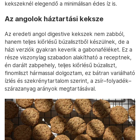
kekszeknél elegendő a minimálisan édes íz is.
Az angolok háztartási keksze
Az eredeti angol digestive kekszek nem zabból,
hanem teljes kiőrlésű búzalisztből készülnek, de a
házi verziók gyakran keverik a gabonaféléket. Ez a
része viszonylag szabadon alakítható a receptnek,
én darált zabpehely, teljes kiőrlésű búzaliszt,
finomliszt hármassal dolgoztam, ez bátran variálható
ízlés és szekrénytartalom szerint, a zsír–folyadék–
szárazanyag arányok megtartásával.