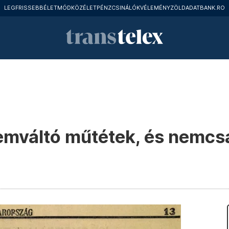
LEGFRISSEBB
ÉLETMÓD
KÖZÉLET
PÉNZCSINÁLÓK
VÉLEMÉNY
ZÖLD
ADATBANK.RO
nemváltó műtétek, és nemcs