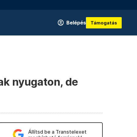
Belépés
Támogatás
ak nyugaton, de
Állítsd be a Transtelexet