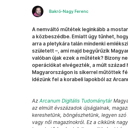
Bakró-Nagy Ferenc
A nemváltó műtétek leginkább a mostan
a közbeszédbe. Emiatt úgy tűnhet, hogy 
arra a pletykára talán mindenki emléks
született –, ami majd begyűrűzik Magyar
valóban újak ezek a műtétek? Bizony n
operációkat elvégezték, a múlt század
Magyarországon is sikerrel műtöttek fér
idézünk fel a korabeli lapokból az Arca
Az
Arcanum Digitális Tudománytár
Magyar
az elmúlt évszázadok újságjainak, magazin
kereshetünk, böngészhetünk, legyen szó n
vagy női magazinokról. Ez a cikkünk nag