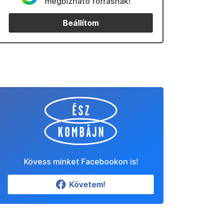
megbízható forrásnak!
Beállítom
Kövess minket Facebookon is!
Követem!