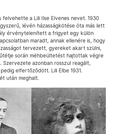
felvehette a Lili Ilse Elvenes nevet. 1930
 egyszerű, lévén házasságkötése óta más lett
ály érvénytelenített a frigyet egy külön
kapcsolatban maradt, annak ellenére is, hogy
zasságot tervezett, gyereket akart szülni,
tétje során méhbeültetést hajtottak végre
ki. Szervezete azonban rosszul reagált,
pedig elfertőződött. Lili Elbe 1931.
ét után meghalt.