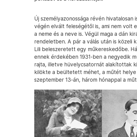
Új személyazonossága révén hivatalosan is 
végén elvált feleségétől is, ami nem volt
a neme és a neve is. Végül maga a dán kir
rendeletben. A pár a válás után is közeli 
Lili beleszeretett egy műkereskedőbe. Há
ennek érdekében 1931-ben a negyedik mű
rajta, illetve hüvelycsatornát alakítottak 
kilökte a beültetett méhet, a műtét helye 
szeptember 13-án, három hónappal a műt