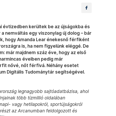
i évtizedben kerültek be az újságokba és
a nemváltás egy viszonylag új dolog – bár
zik, hogy Amanda Lear énekesnő férfiként
országra is, ha nem figyelünk eléggé. De
em: már majdnem száz éve, hogy az első
 harmincas éveiben pedig már
fit nővé, nőt férfivá. Néhány esetet
num Digitális Tudománytár segítségével.
ország legnagyobb sajtóadatbázisa, ahol
jainak több tízmillió oldalában
api- vagy hetilapokról, sportújságokról
yrészt az Arcanumban feldolgozott és