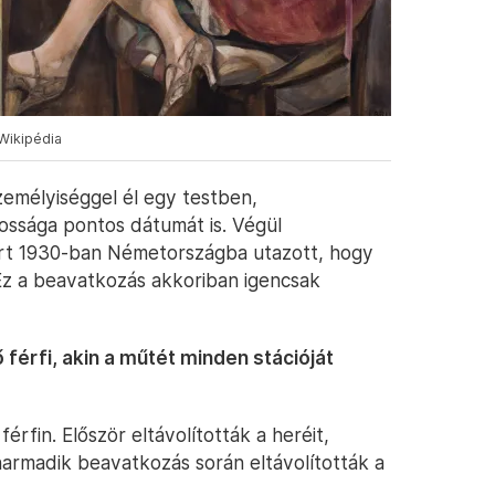
 Wikipédia
zemélyiséggel él egy testben,
ossága pontos dátumát is. Végül
zért 1930-ban Németországba utazott, hogy
z a beavatkozás akkoriban igencsak
ő férfi, akin a műtét minden stációját
érfin. Először eltávolították a heréit,
armadik beavatkozás során eltávolították a