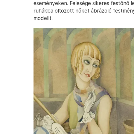
eseményeken. Felesége sikeres festőnő l
ruhákba öltözött nőket ábrázoló festménye
modellt.