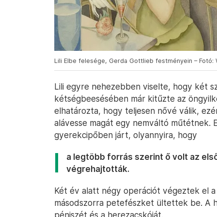
Lili Elbe felesége, Gerda Gottlieb festményein – Fotó:
Lili egyre nehezebben viselte, hogy két s
kétségbeesésében már kitűzte az öngyilk
elhatározta, hogy teljesen nővé válik, e
alávesse magát egy nemváltó műtétnek. E
gyerekcipőben járt, olyannyira, hogy
a legtöbb forrás szerint ő volt az els
végrehajtották.
Két év alatt négy operációt végeztek el a f
másodszorra petefészket ültettek be. A h
péniszét és a herezacskóját.