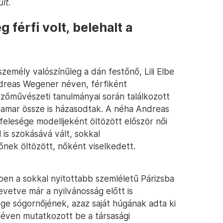
lt.
 férfi volt, belehalt a
emély valószínűleg a dán festőnő, Lili Elbe
ndreas Wegener néven, férfiként
pzőművészeti tanulmányai során találkozott
hamar össze is házasodtak. A néha Andreas
felesége modelljeként öltözött először női
 is szokásává vált, sokkal
nek öltözött, nőként viselkedett.
ben a sokkal nyitottabb szemléletű Párizsba
evetve már a nyilvánosság előtt is
sége sógornőjének, azaz saját húgának adta ki
néven mutatkozott be a társasági