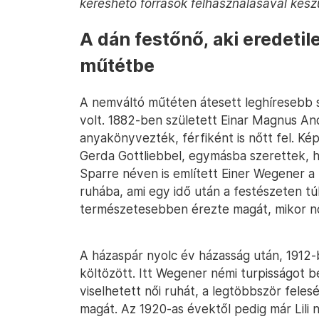
kereshető források felhasználásával készü
A dán festőnő, aki eredetileg
műtétbe
A nemváltó műtéten átesett leghíresebb sz
volt. 1882-ben született Einar Magnus A
anyakönyvezték, férfiként is nőtt fel. Ké
Gerda Gottliebbel, egymásba szerettek, 
Sparre néven is említett Einer Wegener a 
ruhába, ami egy idő után a festészeten túl
természetesebben érezte magát, mikor nő
A házaspár nyolc év házasság után, 1912-
költözött. Itt Wegener némi turpisságot b
viselhetett női ruhát, a legtöbbször fele
magát. Az 1920-as évektől pedig már Lili 