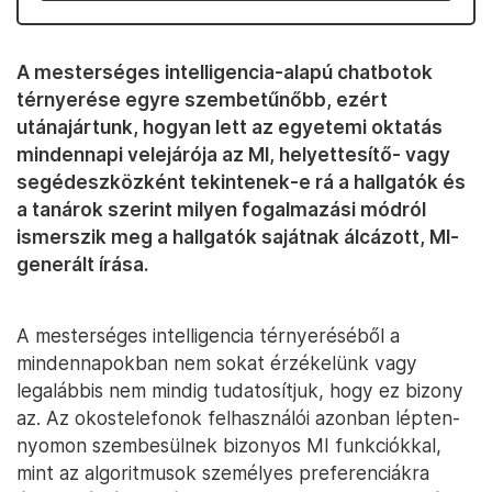
A mesterséges intelligencia-alapú chatbotok
térnyerése egyre szembetűnőbb, ezért
utánajártunk, hogyan lett az egyetemi oktatás
mindennapi velejárója az MI, helyettesítő- vagy
segédeszközként tekintenek-e rá a hallgatók és
a tanárok szerint milyen fogalmazási módról
ismerszik meg a hallgatók sajátnak álcázott, MI-
generált írása.
A mesterséges intelligencia térnyeréséből a
mindennapokban nem sokat érzékelünk vagy
legalábbis nem mindig tudatosítjuk, hogy ez bizony
az. Az okostelefonok felhasználói azonban lépten-
nyomon szembesülnek bizonyos MI funkciókkal,
mint az algoritmusok személyes preferenciákra