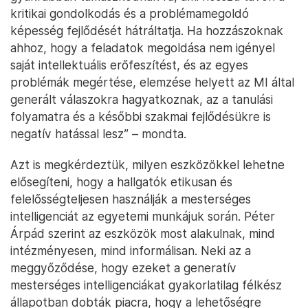
kritikai gondolkodás és a problémamegoldó
képesség fejlődését hátráltatja. Ha hozzászoknak
ahhoz, hogy a feladatok megoldása nem igényel
saját intellektuális erőfeszítést, és az egyes
problémák megértése, elemzése helyett az MI által
generált válaszokra hagyatkoznak, az a tanulási
folyamatra és a későbbi szakmai fejlődésükre is
negatív hatással lesz” – mondta.
Azt is megkérdeztük, milyen eszközökkel lehetne
elősegíteni, hogy a hallgatók etikusan és
felelősségteljesen használják a mesterséges
intelligenciát az egyetemi munkájuk során. Péter
Árpád szerint az eszközök most alakulnak, mind
intézményesen, mind informálisan. Neki az a
meggyőződése, hogy ezeket a generatív
mesterséges intelligenciákat gyakorlatilag félkész
állapotban dobták piacra, hogy a lehetőségre