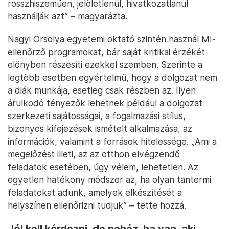
rosszhiszeműen, jelöletlenül, hivatkozatlanul
használják azt” – magyarázta.
Nagyi Orsolya egyetemi oktató szintén használ MI-
ellenőrző programokat, bár saját kritikai érzékét
előnyben részesíti ezekkel szemben. Szerinte a
legtöbb esetben egyértelmű, hogy a dolgozat nem
a diák munkája, esetleg csak részben az. Ilyen
árulkodó tényezők lehetnek például a dolgozat
szerkezeti sajátosságai, a fogalmazási stílus,
bizonyos kifejezések ismételt alkalmazása, az
információk, valamint a források hitelessége. „Ami a
megelőzést illeti, az az otthon elvégzendő
feladatok esetében, úgy vélem, lehetetlen. Az
egyetlen hatékony módszer az, ha olyan tantermi
feladatokat adunk, amelyek elkészítését a
helyszínen ellenőrizni tudjuk” – tette hozzá.