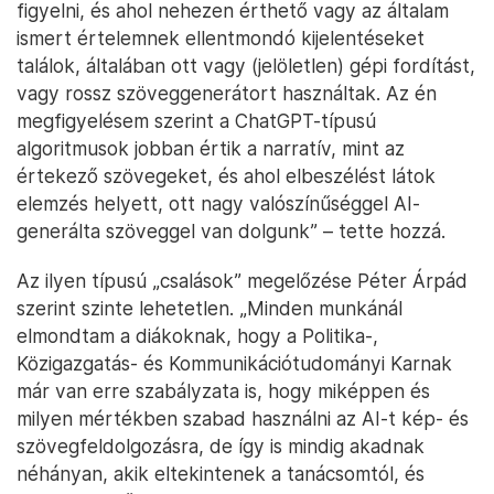
figyelni, és ahol nehezen érthető vagy az általam
ismert értelemnek ellentmondó kijelentéseket
találok, általában ott vagy (jelöletlen) gépi fordítást,
vagy rossz szöveggenerátort használtak. Az én
megfigyelésem szerint a ChatGPT-típusú
algoritmusok jobban értik a narratív, mint az
értekező szövegeket, és ahol elbeszélést látok
elemzés helyett, ott nagy valószínűséggel AI-
generálta szöveggel van dolgunk” – tette hozzá.
Az ilyen típusú „csalások” megelőzése Péter Árpád
szerint szinte lehetetlen. „Minden munkánál
elmondtam a diákoknak, hogy a Politika-,
Közigazgatás- és Kommunikációtudományi Karnak
már van erre szabályzata is, hogy miképpen és
milyen mértékben szabad használni az AI-t kép- és
szövegfeldolgozásra, de így is mindig akadnak
néhányan, akik eltekintenek a tanácsomtól, és