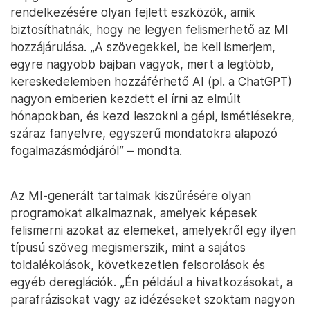
rendelkezésére olyan fejlett eszközök, amik
biztosíthatnák, hogy ne legyen felismerhető az MI
hozzájárulása. „A szövegekkel, be kell ismerjem,
egyre nagyobb bajban vagyok, mert a legtöbb,
kereskedelemben hozzáférhető AI (pl. a ChatGPT)
nagyon emberien kezdett el írni az elmúlt
hónapokban, és kezd leszokni a gépi, ismétlésekre,
száraz fanyelvre, egyszerű mondatokra alapozó
fogalmazásmódjáról” – mondta.
Az MI-generált tartalmak kiszűrésére olyan
programokat alkalmaznak, amelyek képesek
felismerni azokat az elemeket, amelyekről egy ilyen
típusú szöveg megismerszik, mint a sajátos
toldalékolások, következetlen felsorolások és
egyéb dereglációk. „Én például a hivatkozásokat, a
parafrázisokat vagy az idézéseket szoktam nagyon