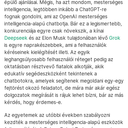
épülő ajánlásai. Mégis, ha azt mondom, mesterséges
intelligencia, legtöbben inkább a ChatGPT-re
fognak gondolni, ami az OpenAI mesterséges
intelligencia-alapú chatbotja. Bár ez a legismertebb,
konkurenciája egyre csak növekszik, a kínai
Deepseek
és az Elon Musk tulajdonában lévő
Grok
is egyre naprakészebbek, ami a felhasználók
kéréseinek kielégítését illeti. Az egyik
leghangsúlyosabb felhasználói réteget pedig az
oktatásban résztvevő fiatalok alkotják, akik
edukatív segédeszközként tekintenek a
chatbotokra, amelyek segítenek megoldani egy-egy
fejtörést okozó feladatot, de mára már akár egész
dolgozatok megírását is rájuk lehet bízni, bár az más
kérdés, hogy érdemes-e.
Az egyetemek az utóbbi években szabályozni
kezdték a mesterséges intelligencia-alapú eszközök