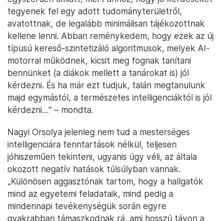
tegyenek fel egy adott tudományterületről,
avatottnak, de legalább minimálisan tájékozottnak
kellene lenni. Abban reménykedem, hogy ezek az új
típusú kereső-szintetizáló algoritmusok, melyek AI-
motorral működnek, kicsit meg fognak tanítani
bennünket (a diákok mellett a tanárokat is) jól
kérdezni. És ha már ezt tudjuk, talán megtanulunk
majd egymástól, a természetes intelligenciáktól is jól
kérdezni…” – mondta.
Nagyi Orsolya jelenleg nem tud a mesterséges
intelligenciára fenntartások nélkül, teljesen
jóhiszeműen tekinteni, ugyanis úgy véli, az általa
okozott negatív hatások túlsúlyban vannak.
„Különösen aggasztónak tartom, hogy a hallgatók
mind az egyetemi feladataik, mind pedig a
mindennapi tevékenységük során egyre
gyakrabban támaszkodnak rá, ami hosszú távon a