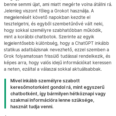
benne semmi újat, ami miatt megérte volna átállni rá.
Jelenleg viszont főleg a Grokot használja. A
megjelenését követő napokban kezdte el
tesztelgetni, és egyből szembetűnővé vált neki,
hogy sokkal személyre szabhatóbban működik,
mint a korábbi chatbotok. Szerinte az egyik
legjelentősebb különbség, hogy a ChatGPT inkább
statikus adatbázisnak nevezhető, ezzel szemben a
Grok folyamatosan frissülő tudással rendelkezik, és
képes arra, hogy valós idejű információkat keressen
a neten, ezáltal a válaszai sokkal aktuálisabbak.
Mivel inkább személyre szabott
keresőmotorként gondol rá, mint egyszerű
chatbotként, így bármilyen hétköznapi vagy
szakmai információra lenne szüksége,
hasznát tudja venni.