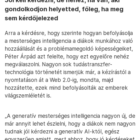
Jól kell kérdezni, de nehéz, ha van, aki
gondolkodjon helyetted, főleg, ha meg
sem kérdőjelezed
Arra a kérdésre, hogy szerinte hogyan befolyásolja
a mesterséges intelligencia a diákok munkához való
hozzáállását és a problémamegoldó képességeiket,
Péter Árpád azt felelte, hogy ezt egyelőre nehéz
megválaszolni. Nagyon sok tudástranszfer-
technológia történetét ismerjük már, a kézírástól a
nyomtatáson át a Web 2.0-ig, mondta, majd
hozzátette, ezek mind befolyásolták az emberek
világszemléletét is.
„A generatív mesterséges intelligencia nagyon új, de
már annyit lehet észlelni, hogy a diákok nem nagyon
tudnak jól kérdezni a generatív AI-któl, egész
egyszerűen amiatt, mert ahhoz, hogy jó kérdéseket