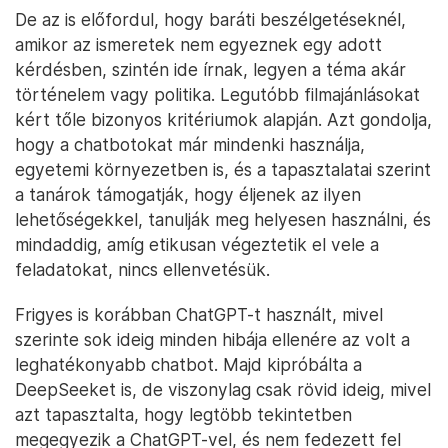
De az is előfordul, hogy baráti beszélgetéseknél,
amikor az ismeretek nem egyeznek egy adott
kérdésben, szintén ide írnak, legyen a téma akár
történelem vagy politika. Legutóbb filmajánlásokat
kért tőle bizonyos kritériumok alapján. Azt gondolja,
hogy a chatbotokat már mindenki használja,
egyetemi környezetben is, és a tapasztalatai szerint
a tanárok támogatják, hogy éljenek az ilyen
lehetőségekkel, tanulják meg helyesen használni, és
mindaddig, amíg etikusan végeztetik el vele a
feladatokat, nincs ellenvetésük.
Frigyes is korábban ChatGPT-t használt, mivel
szerinte sok ideig minden hibája ellenére az volt a
leghatékonyabb chatbot. Majd kipróbálta a
DeepSeeket is, de viszonylag csak rövid ideig, mivel
azt tapasztalta, hogy legtöbb tekintetben
megegyezik a ChatGPT-vel, és nem fedezett fel