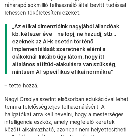
ráharapó sokmillió felhasználó által bevitt tudással
lehessen tökéletesíteni ezeket.
„Az etikai dimenzióink nagyjából állandóak
kb. kétezer éve – ne lopj, ne hazudj, stb... –
ezeknek az AI-k esetén történő
implementálását szeretnénk elérni a
diákoknál. Inkább úgy látom, hogy itt
általános attitűd-alakulásra van szükség,
mintsem AI-specifikus etikai normákra”
– tette hozzá.
Nagyi Orsolya szerint elsősorban edukációval lehet
tenni a felelősségteljes felhasználásért. A
hallgatókat arra kell nevelni, hogy a mesterséges
intelligencia eszköz, amely megfelelő keretek
között alkalmazható, azonban nem helyettesítheti