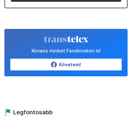
Kövess minket Facebookon is!
Követem!
Legfontosabb