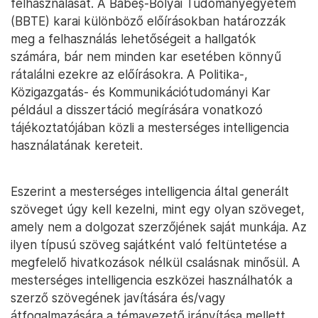
felhasználását. A Babeș-Bolyai Tudományegyetem
(BBTE) karai különböző előírásokban határozzák
meg a felhasználás lehetőségeit a hallgatók
számára, bár nem minden kar esetében könnyű
rátalálni ezekre az előírásokra. A Politika-,
Közigazgatás- és Kommunikációtudományi Kar
például a disszertáció megírására vonatkozó
tájékoztatójában közli a mesterséges intelligencia
használatának kereteit.
Eszerint a mesterséges intelligencia által generált
szöveget úgy kell kezelni, mint egy olyan szöveget,
amely nem a dolgozat szerzőjének saját munkája. Az
ilyen típusú szöveg sajátként való feltüntetése a
megfelelő hivatkozások nélkül csalásnak minősül. A
mesterséges intelligencia eszközei használhatók a
szerző szövegének javítására és/vagy
átfogalmazására a témavezető irányítása mellett.