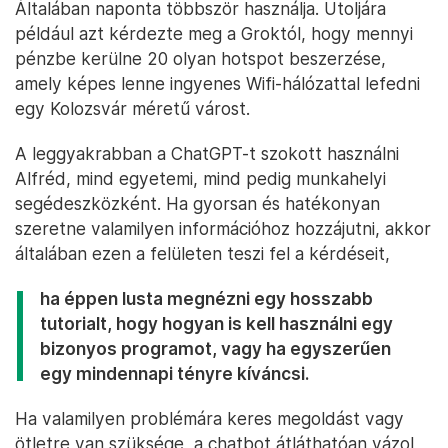
Általában naponta többször használja. Utoljára
például azt kérdezte meg a Groktól, hogy mennyi
pénzbe kerülne 20 olyan hotspot beszerzése,
amely képes lenne ingyenes Wifi-hálózattal lefedni
egy Kolozsvár méretű várost.
A leggyakrabban a ChatGPT-t szokott használni
Alfréd, mind egyetemi, mind pedig munkahelyi
segédeszközként. Ha gyorsan és hatékonyan
szeretne valamilyen információhoz hozzájutni, akkor
általában ezen a felületen teszi fel a kérdéseit,
ha éppen lusta megnézni egy hosszabb
tutorialt, hogy hogyan is kell használni egy
bizonyos programot, vagy ha egyszerűen
egy mindennapi tényre kíváncsi.
Ha valamilyen problémára keres megoldást vagy
ötletre van szüksége, a chatbot átláthatóan vázol