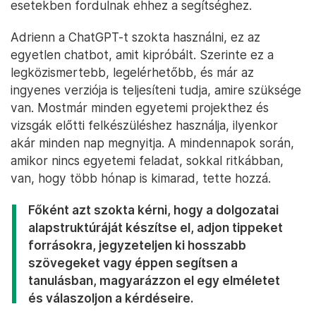
esetekben fordulnak ehhez a segítséghez.
Adrienn a ChatGPT-t szokta használni, ez az
egyetlen chatbot, amit kipróbált. Szerinte ez a
legközismertebb, legelérhetőbb, és már az
ingyenes verziója is teljesíteni tudja, amire szüksége
van. Mostmár minden egyetemi projekthez és
vizsgák előtti felkészüléshez használja, ilyenkor
akár minden nap megnyitja. A mindennapok során,
amikor nincs egyetemi feladat, sokkal ritkábban,
van, hogy több hónap is kimarad, tette hozzá.
Főként azt szokta kérni, hogy a dolgozatai
alapstruktúráját készítse el, adjon tippeket
forrásokra, jegyzeteljen ki hosszabb
szövegeket vagy éppen segítsen a
tanulásban, magyarázzon el egy elméletet
és válaszoljon a kérdéseire.