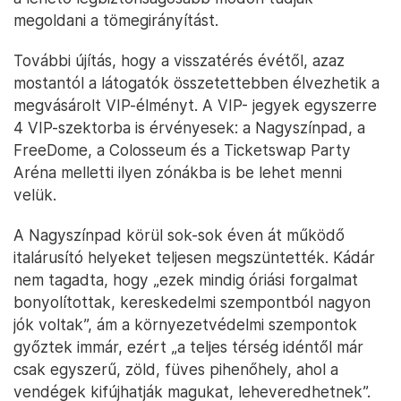
megoldani a tömegirányítást.
További újítás, hogy a visszatérés évétől, azaz
mostantól a látogatók összetettebben élvezhetik a
megvásárolt VIP-élményt. A VIP- jegyek egyszerre
4 VIP-szektorba is érvényesek: a Nagyszínpad, a
FreeDome, a Colosseum és a Ticketswap Party
Aréna melletti ilyen zónákba is be lehet menni
velük.
A Nagyszínpad körül sok-sok éven át működő
italárusító helyeket teljesen megszüntették. Kádár
nem tagadta, hogy „ezek mindig óriási forgalmat
bonyolítottak, kereskedelmi szempontból nagyon
jók voltak”, ám a környezetvédelmi szempontok
győztek immár, ezért „a teljes térség idéntől már
csak egyszerű, zöld, füves pihenőhely, ahol a
vendégek kifújhatják magukat, leheveredhetnek”.