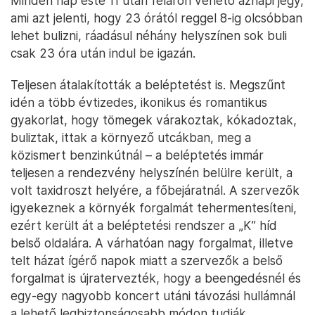
Minden nap este 11 után féláron vehető aznapi jegy,
ami azt jelenti, hogy 23 órától reggel 8-ig olcsóbban
lehet bulizni, ráadásul néhány helyszínen sok buli
csak 23 óra után indul be igazán.
Teljesen átalakították a beléptetést is. Megszűnt
idén a több évtizedes, ikonikus és romantikus
gyakorlat, hogy tömegek várakoztak, kókadoztak,
buliztak, ittak a környező utcákban, meg a
közismert benzinkútnál – a beléptetés immár
teljesen a rendezvény helyszínén belülre került, a
volt taxidroszt helyére, a főbejáratnál. A szervezők
igyekeznek a környék forgalmát tehermentesíteni,
ezért került át a beléptetési rendszer a „K” híd
belső oldalára. A várhatóan nagy forgalmat, illetve
telt házat ígérő napok miatt a szervezők a belső
forgalmat is újratervezték, hogy a beengedésnél és
egy-egy nagyobb koncert utáni távozási hullámnál
a lehető legbiztonságosabb módon tudják