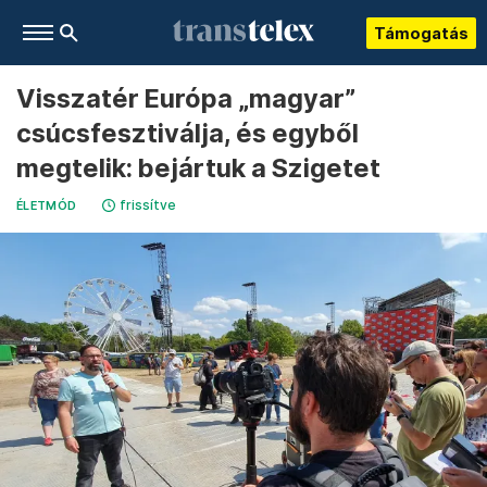
Támogatás
Visszatér Európa „magyar”
csúcsfesztiválja, és egyből
megtelik: bejártuk a Szigetet
frissítve
ÉLETMÓD