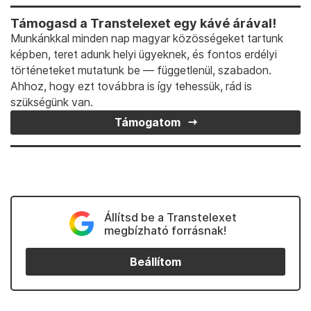
Támogasd a Transtelexet egy kávé árával!
Munkánkkal minden nap magyar közösségeket tartunk
képben, teret adunk helyi ügyeknek, és fontos erdélyi
történeteket mutatunk be — függetlenül, szabadon.
Ahhoz, hogy ezt továbbra is így tehessük, rád is
szükségünk van.
Támogatom
Állítsd be a Transtelexet
megbízható forrásnak!
Beállítom