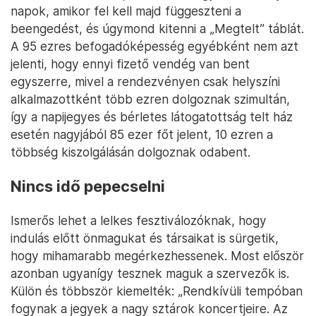
napok, amikor fel kell majd függeszteni a
beengedést, és úgymond kitenni a „Megtelt” táblát.
A 95 ezres befogadóképesség egyébként nem azt
jelenti, hogy ennyi fizető vendég van bent
egyszerre, mivel a rendezvényen csak helyszíni
alkalmazottként több ezren dolgoznak szimultán,
így a napijegyes és bérletes látogatottság telt ház
esetén nagyjából 85 ezer főt jelent, 10 ezren a
többség kiszolgálásán dolgoznak odabent.
Nincs idő pepecselni
Ismerős lehet a lelkes fesztiválozóknak, hogy
indulás előtt önmagukat és társaikat is sürgetik,
hogy mihamarabb megérkezhessenek. Most először
azonban ugyanígy tesznek maguk a szervezők is.
Külön és többször kiemelték: „Rendkívüli tempóban
fogynak a jegyek a nagy sztárok koncertjeire. Az