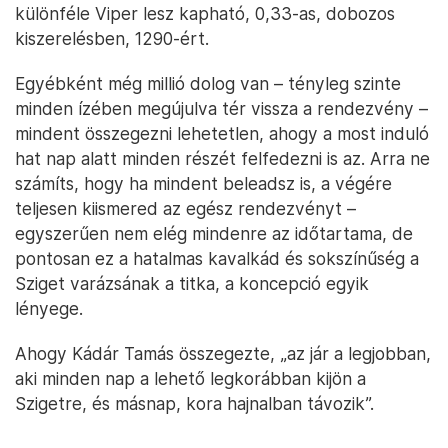
különféle Viper lesz kapható, 0,33-as, dobozos
kiszerelésben, 1290-ért.
Egyébként még millió dolog van – tényleg szinte
minden ízében megújulva tér vissza a rendezvény –
mindent összegezni lehetetlen, ahogy a most induló
hat nap alatt minden részét felfedezni is az. Arra ne
számíts, hogy ha mindent beleadsz is, a végére
teljesen kiismered az egész rendezvényt –
egyszerűen nem elég mindenre az időtartama, de
pontosan ez a hatalmas kavalkád és sokszínűség a
Sziget varázsának a titka, a koncepció egyik
lényege.
Ahogy Kádár Tamás összegezte, „az jár a legjobban,
aki minden nap a lehető legkorábban kijön a
Szigetre, és másnap, kora hajnalban távozik”.