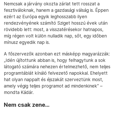
Nemcsak a járvány okozta zárlat tett rosszat a
fesztiváloknak, hanem a gazdasági válság is. Éppen
ezért az Európa egyik leghosszabb ilyen
rendezvényének számító Sziget hosszú évek után
rövidebb lett: most, a visszatérésekor hatnapos,
míg régen volt külön nulladik nap, sőt, egy időben
mínusz egyedik nap is.
A főszervezők azonban ezt másképp magyarázzák:
„Idén újítottunk abban is, hogy felhagytunk a sok
látogató számára nehezen értelmezhető, nem teljes
programtáblát kínáló felvezető napokkal. Ehelyett
hat olyan nappalt és éjszakát szerveztünk most,
amely végig teljes programot ad mindenkinek” –
mondta Kádár.
Nem csak zene…