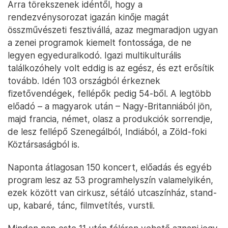
Arra törekszenek idéntől, hogy a
rendezvénysorozat igazán kinője magát
összművészeti fesztivállá, azaz megmaradjon ugyan
a zenei programok kiemelt fontossága, de ne
legyen egyeduralkodó. Igazi multikulturális
találkozóhely volt eddig is az egész, és ezt erősítik
tovább. Idén 103 országból érkeznek
fizetővendégek, fellépők pedig 54-ből. A legtöbb
előadó – a magyarok után – Nagy-Britanniából jön,
majd francia, német, olasz a produkciók sorrendje,
de lesz fellépő Szenegálból, Indiából, a Zöld-foki
Köztársaságból is.
Naponta átlagosan 150 koncert, előadás és egyéb
program lesz az 53 programhelyszín valamelyikén,
ezek között van cirkusz, sétáló utcaszínház, stand-
up, kabaré, tánc, filmvetítés, vurstli.