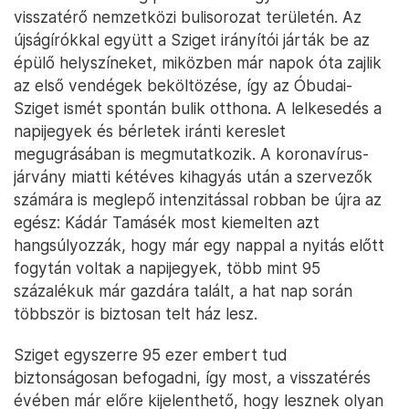
visszatérő nemzetközi bulisorozat területén. Az
újságírókkal együtt a Sziget irányítói járták be az
épülő helyszíneket, miközben már napok óta zajlik
az első vendégek beköltözése, így az Óbudai-
Sziget ismét spontán bulik otthona. A lelkesedés a
napijegyek és bérletek iránti kereslet
megugrásában is megmutatkozik. A koronavírus-
járvány miatti kétéves kihagyás után a szervezők
számára is meglepő intenzitással robban be újra az
egész: Kádár Tamásék most kiemelten azt
hangsúlyozzák, hogy már egy nappal a nyitás előtt
fogytán voltak a napijegyek, több mint 95
százalékuk már gazdára talált, a hat nap során
többször is biztosan telt ház lesz.
Sziget egyszerre 95 ezer embert tud
biztonságosan befogadni, így most, a visszatérés
évében már előre kijelenthető, hogy lesznek olyan