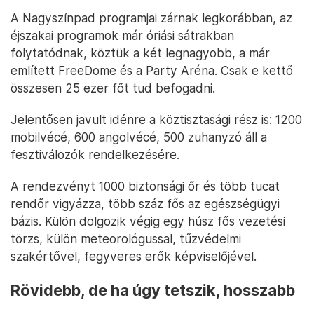
A Nagyszínpad programjai zárnak legkorábban, az
éjszakai programok már óriási sátrakban
folytatódnak, köztük a két legnagyobb, a már
említett FreeDome és a Party Aréna. Csak e kettő
összesen 25 ezer főt tud befogadni.
Jelentősen javult idénre a köztisztasági rész is: 1200
mobilvécé, 600 angolvécé, 500 zuhanyzó áll a
fesztiválozók rendelkezésére.
A rendezvényt 1000 biztonsági őr és több tucat
rendőr vigyázza, több száz fős az egészségügyi
bázis. Külön dolgozik végig egy húsz fős vezetési
törzs, külön meteorológussal, tűzvédelmi
szakértővel, fegyveres erők képviselőjével.
Rövidebb, de ha úgy tetszik, hosszabb