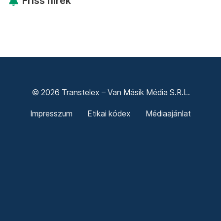
Friss hírek
© 2026 Transtelex – Van Másik Média S.R.L.
Impresszum
Etikai kódex
Médiaajánlat
Adó 3,5%
ÁSZF
Adatkezelési tájékoztató
Sütitájékoztató
Süti beállítások
Termeni și condiții generale
Confidențialitate
Politica cookie-urilor