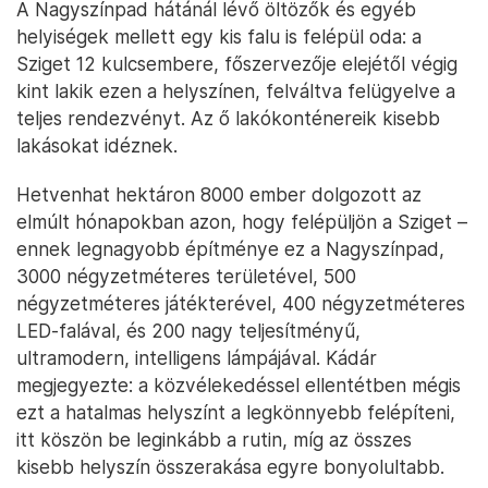
A Nagyszínpad hátánál lévő öltözők és egyéb
helyiségek mellett egy kis falu is felépül oda: a
Sziget 12 kulcsembere, főszervezője elejétől végig
kint lakik ezen a helyszínen, felváltva felügyelve a
teljes rendezvényt. Az ő lakókonténereik kisebb
lakásokat idéznek.
Hetvenhat hektáron 8000 ember dolgozott az
elmúlt hónapokban azon, hogy felépüljön a Sziget –
ennek legnagyobb építménye ez a Nagyszínpad,
3000 négyzetméteres területével, 500
négyzetméteres játékterével, 400 négyzetméteres
LED-falával, és 200 nagy teljesítményű,
ultramodern, intelligens lámpájával. Kádár
megjegyezte: a közvélekedéssel ellentétben mégis
ezt a hatalmas helyszínt a legkönnyebb felépíteni,
itt köszön be leginkább a rutin, míg az összes
kisebb helyszín összerakása egyre bonyolultabb.