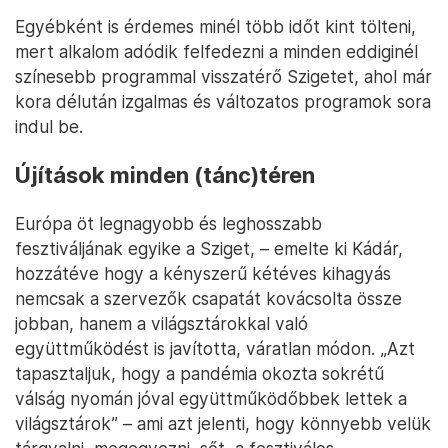
Egyébként is érdemes minél több időt kint tölteni,
mert alkalom adódik felfedezni a minden eddiginél
színesebb programmal visszatérő Szigetet, ahol már
kora délután izgalmas és változatos programok sora
indul be.
Újítások minden (tánc)téren
Európa öt legnagyobb és leghosszabb
fesztiváljának egyike a Sziget, – emelte ki Kádár,
hozzátéve hogy a kényszerű kétéves kihagyás
nemcsak a szervezők csapatát kovácsolta össze
jobban, hanem a világsztárokkal való
együttműködést is javította, váratlan módon. „Azt
tapasztaljuk, hogy a pandémia okozta sokrétű
válság nyomán jóval együttműködőbbek lettek a
világsztárok” – ami azt jelenti, hogy könnyebb velük