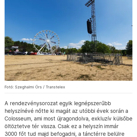
Fotó: Szeghalmi Örs / Transtelex
A rendezvénysorozat egyik legnépszerűbb
helyszínévé nőtte ki magát az utóbbi évek során a
Colosseum, ami most újragondolva, exkluzív külsőbe
öltöztetve tér vissza. Csak ez a helyszín immár
3000 főt tud majd befogadni, a tánctérre belülre