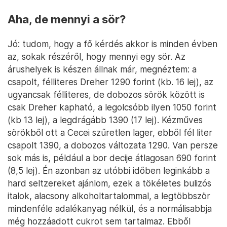
Aha, de mennyi a sör?
Jó: tudom, hogy a fő kérdés akkor is minden évben
az, sokak részéről, hogy mennyi egy sör. Az
árushelyek is készen állnak már, megnéztem: a
csapolt, félliteres Dreher 1290 forint (kb. 16 lej), az
ugyancsak félliteres, de dobozos sörök között is
csak Dreher kapható, a legolcsóbb ilyen 1050 forint
(kb 13 lej), a legdrágább 1390 (17 lej). Kézműves
sörökből ott a Cecei szűretlen lager, ebből fél liter
csapolt 1390, a dobozos változata 1290. Van persze
sok más is, például a bor decije átlagosan 690 forint
(8,5 lej). Én azonban az utóbbi időben leginkább a
hard seltzereket ajánlom, ezek a tökéletes bulizós
italok, alacsony alkoholtartalommal, a legtöbbször
mindenféle adalékanyag nélkül, és a normálisabbja
még hozzáadott cukrot sem tartalmaz. Ebből