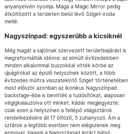
anyanyelvén nyomja. Maga a Magic Mirror pedig
átköltözött a területen belül lévő Sziget-iroda
mellé.
Nagyszínpad: egyszerűbb a kicsiknél
Még magát a sajtónak szervezett területbejárást is
megreformálták idénre: az elmúlt évtizedekben
minden alkalommal buszokkal vitték körbe az
újságírókat az épülő helyszínek között, a több
évtizedes múltra visszatekintő Sziget történetében
most először azonban az ikonikus Nagyszínpad
backstage-ébe is bevitték a tudósítókat, alaposan
végigkalauzolva ott minket. Kádár megjegyezte:
csak ezen a helyszínen a fellépő világsztárok
rendelkezésére áll 17 öltöző, 5 zuhanyozó. Ám a
sztárok a legtöbb esetben nem elégszenek meg
ennyivel, hanem a Nagyszínpad lezárt hátsó