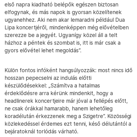
első napra kiadható belépők egészen biztosan
elfogynak, és más napok is gyorsan közelítenek
ugyanehhez. Aki nem akar lemaradni például Dua
Lipa koncertjéről, mindenképpen még elővételben
szerezze be a jegyét. Ugyanígy közel áll a telt
házhoz a péntek és szombat is, itt is már csak a
gyors elővétel lehet megoldás”.
Külön fontos infóként hangsúlyozzák: most nincs idő
hosszan pepecselni az indulás előtti
készülődésekkel: „Számítva a hatalmas
érdeklődésre arra kérünk mindenkit, hogy a
headlinerek koncertjeire már jóval a fellépés előtt,
ne csak órákkal hamarabb, hanem lehetőleg
koradélután érkezzenek meg a Szigetre”. Közösségi
közlekedéssel érdemes ezt tenni, késő délutántól a
bejáratoknál torlódás várható.