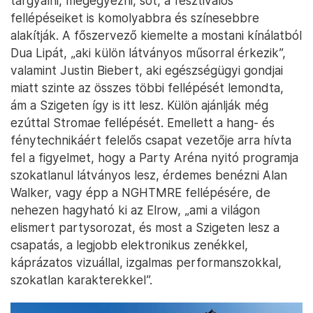
tárgyalni, megegyezni, sőt, a fesztiválos
fellépéseiket is komolyabbra és színesebbre
alakítják. A főszervező kiemelte a mostani kínálatból
Dua Lipát, „aki külön látványos műsorral érkezik”,
valamint Justin Biebert, aki egészségügyi gondjai
miatt szinte az összes többi fellépését lemondta,
ám a Szigeten így is itt lesz. Külön ajánlják még
ezúttal Stromae fellépését. Emellett a hang- és
fénytechnikáért felelős csapat vezetője arra hívta
fel a figyelmet, hogy a Party Aréna nyitó programja
szokatlanul látványos lesz, érdemes benézni Alan
Walker, vagy épp a NGHTMRE fellépésére, de
nehezen hagyható ki az Elrow, „ami a világon
elismert partysorozat, és most a Szigeten lesz a
csapatás, a legjobb elektronikus zenékkel,
káprázatos vizuállal, izgalmas performanszokkal,
szokatlan karakterekkel”.