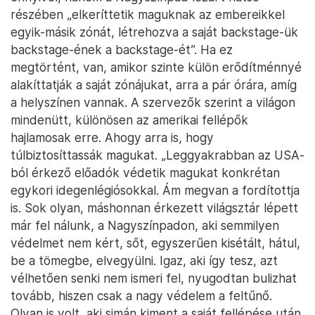
részében „elkeríttetik maguknak az embereikkel
egyik-másik zónát, létrehozva a saját backstage-ük
backstage-ének a backstage-ét”. Ha ez
megtörtént, van, amikor szinte külön erődítménnyé
alakíttatják a saját zónájukat, arra a pár órára, amíg
a helyszínen vannak. A szervezők szerint a világon
mindenütt, különösen az amerikai fellépők
hajlamosak erre. Ahogy arra is, hogy
túlbiztosíttassák magukat. „Leggyakrabban az USA-
ból érkező előadók védetik magukat konkrétan
egykori idegenlégiósokkal. Ám megvan a fordítottja
is. Sok olyan, máshonnan érkezett világsztár lépett
már fel nálunk, a Nagyszínpadon, aki semmilyen
védelmet nem kért, sőt, egyszerűen kisétált, hátul,
be a tömegbe, elvegyülni. Igaz, aki így tesz, azt
vélhetően senki nem ismeri fel, nyugodtan bulizhat
tovább, hiszen csak a nagy védelem a feltűnő.
Olyan is volt, aki simán kiment a saját fellépése után,