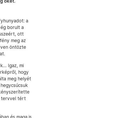
g őket.
fyhunyadot: a
 ég borult a
szeért, ott
 fény meg az
bőven öntözte
at.
k… Igaz, mi
érképről, hogy
álta meg helyét
yi hegycsúcsuk
kényszerítette
 tervvel tért
ában és maga is