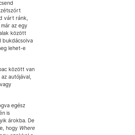
 csend
szétszórt
d várt ránk,
r már az egy
alak között
al bukdácsolva
meg lehet-e
upac között van
 az autójával,
 vagy
yogva egész
én is
yik árokba. De
te, hogy
Where