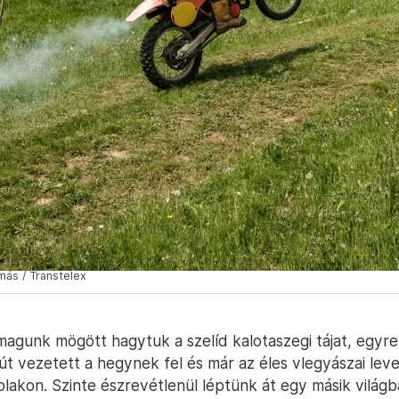
más / Transtelex
gunk mögött hagytuk a szelíd kalotaszegi tájat, egyr
t vezetett a hegynek fel és már az éles vlegyászai leve
lakon. Szinte észrevétlenül léptünk át egy másik világba