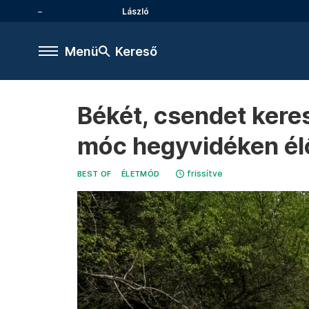
László
Menü
Kereső
Békét, csendet keres
móc hegyvidéken élő
frissítve
BEST OF
ÉLETMÓD