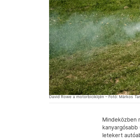
David Rowe a motorbiciklijén – Fotó: Márkos Ta
Mindeközben ma
kanyargósabb ú
letekert autóab