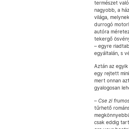
természet való
nagyobb, a ház
világa, melynek
durrogó motorbi
autóra méretez
tekergő ösvény
– egyre riadta
egyáltalán, s v
Aztán az egyik
egy rejtett min
mert onnan azt
gyalogosan leh
–
Cse zi frumo
tűrhető románsá
megkönnyebbül
csak eddig tar