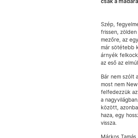
csak a madarak
Szép, fegyelme
frissen, zölden
mezőre, az egy
már sötétebb k
árnyék felkock
az eső az elmúl
Bár nem szólt 
most nem New Y
felfedezzük az
a nagyvilágban
között, azonba
haza, egy hoss
vissza.
Márkos Tamás f