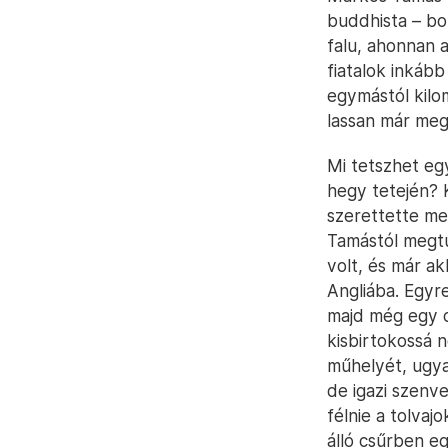
buddhista – bol
falu, ahonnan 
fiatalok inkáb
egymástól kilom
lassan már meg
Mi tetszhet eg
hegy tetején? 
szerettette me
Tamástól megtu
volt, és már ak
Angliába. Egyr
majd még egy d
kisbirtokossá n
műhelyét, ugyan
de igazi szenve
félnie a tolvaj
álló csűrben e