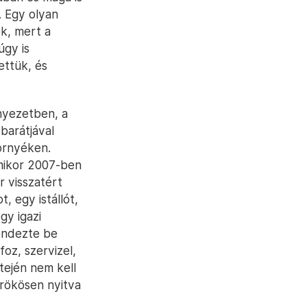
. Egy olyan
k, mert a
úgy is
ettük, és
rnyezetben, a
barátjával
örnyéken.
amikor 2007-ben
r visszatért
, egy istállót,
gy igazi
rendezte be
oz, szervizel,
tején nem kell
 örökösen nyitva