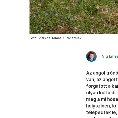
Fotó: Márkos Tamás / Transtelex
Vig Eme
Az angol trón
van, az angol 
forgatott a ká
olyan külföldi 
meg a mi hősei
helyszínen, k
telepedtek le,