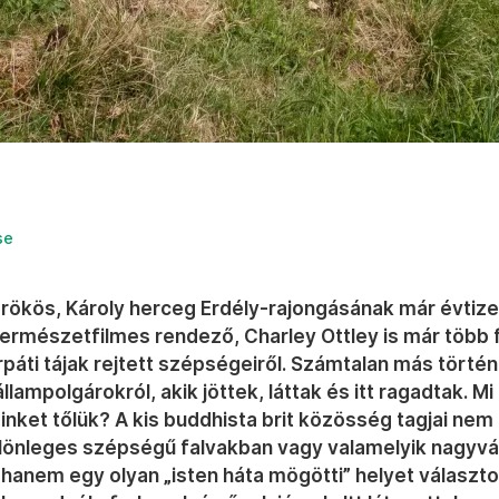
se
örökös, Károly herceg Erdély-rajongásának már évtize
természetfilmes rendező, Charley Ottley is már több 
rpáti tájak rejtett szépségeiről. Számtalan más törté
állampolgárokról, akik jöttek, láttak és itt ragadtak. M
nket tőlük? A kis buddhista brit közösség tagjai nem
ülönleges szépségű falvakban vagy valamelyik nagyv
 hanem egy olyan „isten háta mögötti” helyet választo