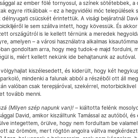
sággal az ember fölé tornyosul, a színek sötétebbek, a
ak egyre ritkábbak – ez a hegyvidéki móc települések 
 délnyugati csücskét érintettük. A visági bejáratnál Davi
ciklijéről le sem szállva intett, hogy kövessük. És akko
ett országútról is le kellett térnünk a meredek hegyold
re, amelyen – a városi használatra alkalmas kisautómm
bban gondoltam arra, hogy meg tudok-e majd fordulni, 
égül is, miért kellett nekünk ide behajtanunk az autóval.
 völgyhajlat kiszélesedett, és kiderült, hogy két hegyk
iparkoló, mindenki a falunak abból a részéből ott áll meg
án valóban csak terepjáróval, szekérrel, motorbiciklivel
et tovább menni.
szá (Milyen szép napunk van)!
– kiáltotta felénk mosol
ggal David, amikor kiszálltunk Tamással az autóból, és 
ve integettem, örülve, hogy nem fordultam be valamel
tott az örömöm, mert rögtön angolra váltva megkérdez