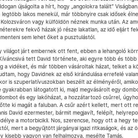
dogan újságolta a hírt, hogy „angolokra talált” Viságban
a legtöbb lakos menekül, már többnyire csak idősek élne
b Kolozsváron vagy külföldön néznek munka után. Az am
éterekre fekvő házak jó része lakatlan, az idő eljárt fel
menteni sem lehet őket a pusztulástól.
y világot járt embernek ott fent, ebben a lehangoló kö
Kíváncsivá tett David története, aki egyre több és több 
g a vidéket, és már többen vásároltak házat, telket a k
dtam, hogy Davidnek az első kirándulása errefelé val
kor is szuperlatívuszokban beszélt az élményéről, amiko
e gyakrabban látogatott ki, majd megvásárolt egy dombot
ombot és egy lakóházat, a hozzátartozó csűrrel, úgyho
őtte ki magát a faluban. A csűr azért kellett, mert ott 
is David ezermester, bármit megjavít, felépít, helyrepof
délye a motorbicikli. Nos, szerencse, hogy ott a hegy te
októl, mert a begyűjtött járgányai igazi ritkaságok, és az
gy kisebb vagyon van felhalmozva, mesélte Tamás.