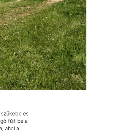
e szűkebb és
gő fújt be a
, ahol a