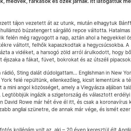
, medvék, farkasok és őzek járnak. Itt látogattuk me
zett tájon vezetett át az utunk, miután elhagytuk Bánf
 hullámzó búzatengert sárgálló repce váltotta. Hatalmas
ik felén még ragyogott a nap, aztán ahol a hegyekkel ös
ékre váltott, felhők kapaszkodtak a hegycsúcsokba. A
ázta a vidéket, a harsogó zöld arról árulkodott, hogy 
t éjszaka a fákat, füvet, bokrokat és az útszéli pipacsok
a rádió, Sting dalát dúdolgattam… Englishman in New Yor
ork felé repültünk, ellenkezőleg, kicsit lementünk a t
t a mini angol közösséget, amely a Vlegyásza aljában tal
. Legtöbbjük ingázik a szigetország és választott erdél
n David Rowe már hét éve él itt, és csak a koronavírus 
zabb angliai szünetre, de annak már vége, és ismét ezer
otós kollégám volt az, aki – 20 éven keresztül élt Angli