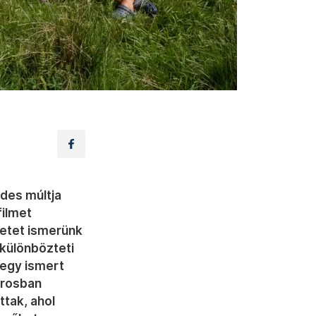
des múltja
filmet
netet ismerünk
i különbözteti
 egy ismert
árosban
ttak, ahol