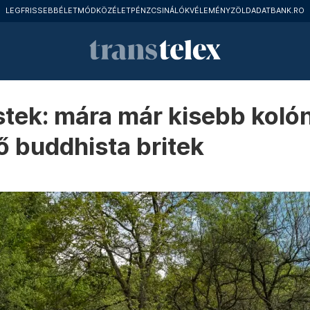
LEGFRISSEBB
ÉLETMÓD
KÖZÉLET
PÉNZCSINÁLÓK
VÉLEMÉNY
ZÖLD
ADATBANK.RO
tek: mára már kisebb kolóni
 buddhista britek