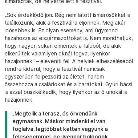
kimaradtak, de helyette lett a fesztivál.
„Sok érdeklődő jön. Rég nem látott ismerősökkel is
találkozunk, akik a fesztiválra eljönnek. Még akár
idősebbek is. Ez olyan esemény, ami úgymond
hazahozza az elszármazottokat is. Nem mondhatjuk,
hogy nagyon sokan elmentek a faluból, de akik
elkerültek valamilyen oknál fogva, ilyenkor
hazajönnek” – eleveníti fel. A helyiek elbeszéléséből
rendre kiderül, hogy a fesztivál nemcsak
egyszerűen felpezsdíti az életet, hanem
összehozza a családokat és a barátokat. Gyuri bácsi
is azzal büszkélkedik, hogy ilyenkor az ő unokái is
hazajönnek.
„Megtelik a terasz, és örvendünk
egymásnak. Máskor mindenki el van
foglalva, legtöbbet ketten vagyunk a
feleségemmel, de ilyenkor boldogok