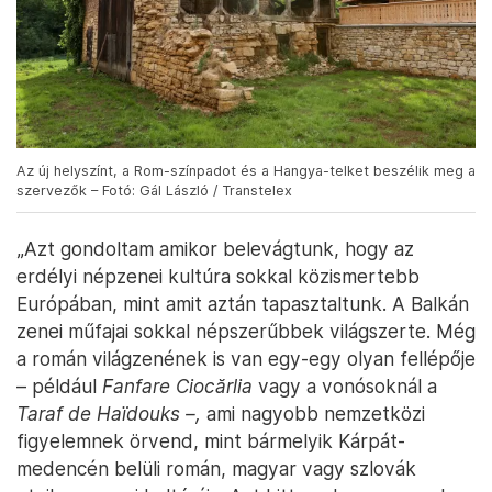
Az új helyszínt, a Rom-színpadot és a Hangya-telket beszélik meg a
szervezők – Fotó: Gál László / Transtelex
„Azt gondoltam amikor belevágtunk, hogy az
erdélyi népzenei kultúra sokkal közismertebb
Európában, mint amit aztán tapasztaltunk. A Balkán
zenei műfajai sokkal népszerűbbek világszerte. Még
a román világzenének is van egy-egy olyan fellépője
– például
Fanfare Ciocărlia
vagy a vonósoknál a
Taraf de Haïdouks –,
ami nagyobb nemzetközi
figyelemnek örvend, mint bármelyik Kárpát-
medencén belüli román, magyar vagy szlovák