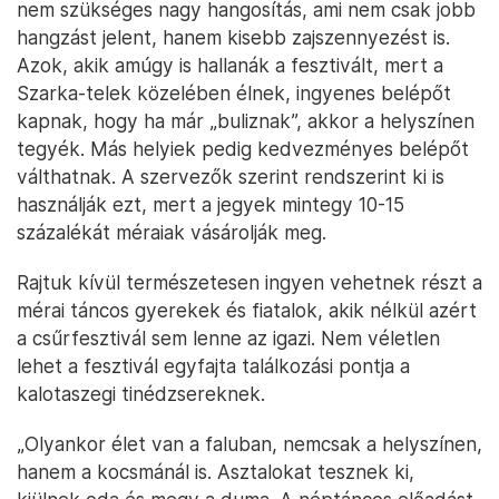
nem szükséges nagy hangosítás, ami nem csak jobb
hangzást jelent, hanem kisebb zajszennyezést is.
Azok, akik amúgy is hallanák a fesztivált, mert a
Szarka-telek közelében élnek, ingyenes belépőt
kapnak, hogy ha már „buliznak”, akkor a helyszínen
tegyék. Más helyiek pedig kedvezményes belépőt
válthatnak. A szervezők szerint rendszerint ki is
használják ezt, mert a jegyek mintegy 10-15
százalékát méraiak vásárolják meg.
Rajtuk kívül természetesen ingyen vehetnek részt a
mérai táncos gyerekek és fiatalok, akik nélkül azért
a csűrfesztivál sem lenne az igazi. Nem véletlen
lehet a fesztivál egyfajta találkozási pontja a
kalotaszegi tinédzsereknek.
„Olyankor élet van a faluban, nemcsak a helyszínen,
hanem a kocsmánál is. Asztalokat tesznek ki,