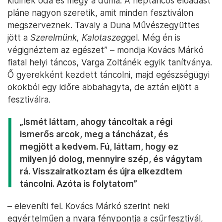
kiülnek oda és megy a duma. A néptáncos előadást
pláne nagyon szeretik, amit minden fesztiválon
megszerveznek. Tavaly a Duna Művészegyüttes
jött a
Szerelmünk, Kalotaszeg
gel. Még én is
végignéztem az egészet” – mondja Kovács Márkó
fiatal helyi táncos, Varga Zoltánék egyik tanítványa.
Ő gyerekként kezdett táncolni, majd egészségügyi
okokból egy időre abbahagyta, de aztán eljött a
fesztiválra.
„Ismét láttam, ahogy táncoltak a régi
ismerős arcok, meg a táncházat, és
megjött a kedvem. Fú, láttam, hogy ez
milyen jó dolog, mennyire szép, és vágytam
rá. Visszairatkoztam és újra elkezdtem
táncolni. Azóta is folytatom”
– eleveníti fel. Kovács Márkó szerint neki
egyértelműen a nyara fénypontja a csűrfesztivál,