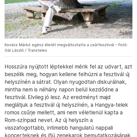
Kovács Márkó egész életét megváltoztatta a csűrfesztivál – Fotó:
Gál László / Transtelex
Hosszúra nyújtott léptekkel mérik fel az udvart, azt
beszélik meg, hogyan kellene felhúzni a fesztivál új
helyszínén a sátrat. Olyan nyugodtan diskurálnak,
mintha nem is néhány napon belül kezdődne a
fesztivál. Elvileg jó lesz. Az eredményt majd
meglátjuk a fesztivál új helyszínén, a Hangya-telek
romos csűrje mellett, ami nem véletlenül kapta a
Rom-színpad nevet. Az új helyszín a
visszafogottabb, intimebb hangulatú nappali
koncerteknek és ifjú zenekarok bemutatkozásának