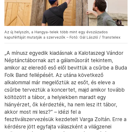
Az új helyszín, a Hangya-telek több mint egy évszázados
kapufélfáját mutatják a szervezők – Fotó: Gál László / Transtelex
„A mínusz egyedik kiadásnak a Kalotaszegi Vándor
Néptánctábornak azt a gálaműsorát tekintem,
amikor az eleredő eső elől bevittük a csűrbe a Buda
Folk Band fellépését. Az utána következő
alkalommal már megelőztük az esőt, és eleve a
csűrbe terveztük a koncertet, majd amikor tovább
költözött a tábor, a helyiekben maradt egy
hiányérzet, ők kérdezték, ha nem lesz itt tábor,
akkor most mi lesz?” – idézi fel a
fesztiválszervezésük kezdeteit Varga Zoltán. Erre a
kérdésre jött egyfajta válaszként a világzenei