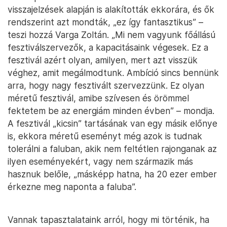
visszajelzések alapján is alakították ekkorára, és ők
rendszerint azt mondták, „ez így fantasztikus” –
teszi hozzá Varga Zoltán. „Mi nem vagyunk főállású
fesztiválszervezők, a kapacitásaink végesek. Ez a
fesztivál azért olyan, amilyen, mert azt visszük
véghez, amit megálmodtunk. Ambíció sincs bennünk
arra, hogy nagy fesztivált szervezzünk. Ez olyan
méretű fesztivál, amibe szívesen és örömmel
fektetem be az energiám minden évben” – mondja.
A fesztivál „kicsin” tartásának van egy másik előnye
is, ekkora méretű eseményt még azok is tudnak
tolerálni a faluban, akik nem feltétlen rajonganak az
ilyen eseményekért, vagy nem származik más
hasznuk belőle, „másképp hatna, ha 20 ezer ember
érkezne meg naponta a faluba”.
Vannak tapasztalataink arról, hogy mi történik, ha