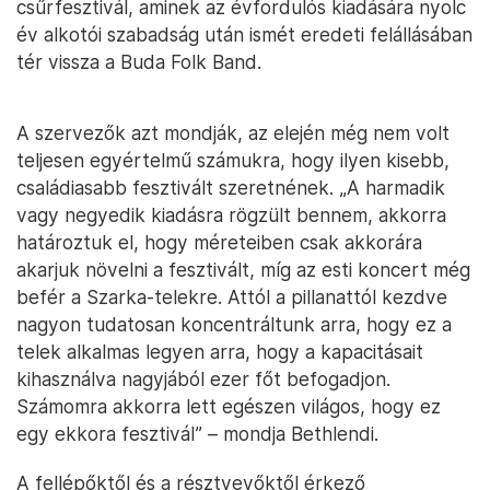
csűrfesztivál, aminek az évfordulós kiadására nyolc
év alkotói szabadság után ismét eredeti felállásában
tér vissza a Buda Folk Band.
A szervezők azt mondják, az elején még nem volt
teljesen egyértelmű számukra, hogy ilyen kisebb,
családiasabb fesztivált szeretnének. „A harmadik
vagy negyedik kiadásra rögzült bennem, akkorra
határoztuk el, hogy méreteiben csak akkorára
akarjuk növelni a fesztivált, míg az esti koncert még
befér a Szarka-telekre. Attól a pillanattól kezdve
nagyon tudatosan koncentráltunk arra, hogy ez a
telek alkalmas legyen arra, hogy a kapacitásait
kihasználva nagyjából ezer főt befogadjon.
Számomra akkorra lett egészen világos, hogy ez
egy ekkora fesztivál” – mondja Bethlendi.
A fellépőktől és a résztvevőktől érkező