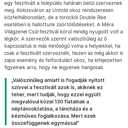
egy fesztivált a település határain belül szerveznek
meg. Kolozsváron az Untold okoz rendszeresen
közfelháborodást, de a torockói Double Rise
esetében is hallottunk zsörtölődéseket. A Méra
Világzenei Csűrfesztivál körül mindig nyugodt volt a
légkör. A szervezők szerint valószínűleg az ő
kapcsolatuk is más minőségű volna a helyiekkel, ha
csak a fesztivált szerveznék, hiszen az még akkor is
zajos esemény és felfordulást okoz, ha kifejezetten
figyelnek arra, hogy ne legyenek hangosak.
„Valószínűleg amiatt is fogadják nyitott
szívvel a fesztivált azok is, akiknek ez
teher, mert tudják, hogy ezzel együtt
megvalósul közel 130 fiatalnak a
néptáncoktatása, a táncháza és a
kézműves foglalkozása. Mert ezek
összefüggenek egymással”