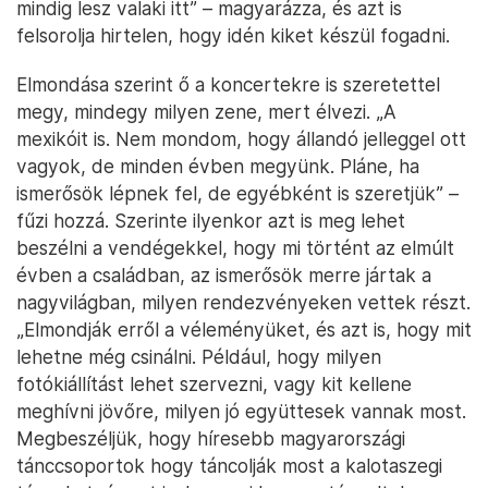
mindig lesz valaki itt” – magyarázza, és azt is
felsorolja hirtelen, hogy idén kiket készül fogadni.
Elmondása szerint ő a koncertekre is szeretettel
megy, mindegy milyen zene, mert élvezi. „A
mexikóit is. Nem mondom, hogy állandó jelleggel ott
vagyok, de minden évben megyünk. Pláne, ha
ismerősök lépnek fel, de egyébként is szeretjük” –
fűzi hozzá. Szerinte ilyenkor azt is meg lehet
beszélni a vendégekkel, hogy mi történt az elmúlt
évben a családban, az ismerősök merre jártak a
nagyvilágban, milyen rendezvényeken vettek részt.
„Elmondják erről a véleményüket, és azt is, hogy mit
lehetne még csinálni. Például, hogy milyen
fotókiállítást lehet szervezni, vagy kit kellene
meghívni jövőre, milyen jó együttesek vannak most.
Megbeszéljük, hogy híresebb magyarországi
tánccsoportok hogy táncolják most a kalotaszegi