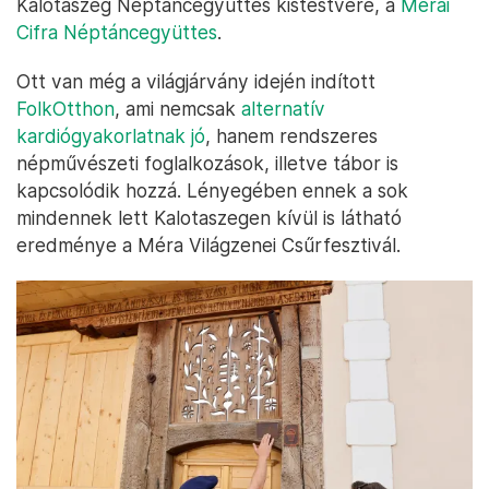
Kalotaszeg Néptáncegyüttes kistestvére, a
Mérai
Cifra Néptáncegyüttes
.
Ott van még a világjárvány idején indított
FolkOtthon
, ami nemcsak
alternatív
kardiógyakorlatnak jó
, hanem rendszeres
népművészeti foglalkozások, illetve tábor is
kapcsolódik hozzá. Lényegében ennek a sok
mindennek lett Kalotaszegen kívül is látható
eredménye a Méra Világzenei Csűrfesztivál.