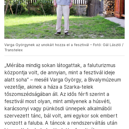
Varga Györgynek az unokáit hozza el a fesztivál – Fotó: Gál László /
Transtelex
„Mérába mindig sokan látogattak, a faluturizmus
központja volt, de annyian, mint a fesztivál ideje
alatt soha” – meséli Varga György, a Bivalymúzeum
vezetője, akinek a háza a Szarka-telek
tőszomszédságában áll. Az idős férfi szerint a
fesztivál most olyan, mint amilyenek a húsvéti,
karácsonyi vagy pünkösdi ünnepek alkalmából
szervezett tánc, bál volt, ami egykor sok embert
vonzott a faluba. A táncok a rendszerváltás után