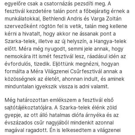
egyelőre csak a csatornázás pezsdíti meg. A
fesztivál kezdetére talán pont a főbejáratig érnek a
munkálatokkal, Bethlendi Andris és Varga Zoltán
szervezőként rögtön fel is vetik, talán meg kellene
kérni a hivatalt, hogy akkor ne ássanak pont a
Szarka-telek, illetve az új helyszín, a Hangya-telek
előtt. Méra még nyugodt, semmi jele annak, hogy
nemsokára itt ismét fesztivál lesz, ráadásul idén az
évfordulós, tizedik. Eljöttünk megnézni, hogyan
formálta a Méra Világzenei Csűrfesztivál annak a
közösségnek az életét, ahonnan indult, és aminek
minduntalan igyekszik vissza is adni valamit.
Még határozottan emlékszem a fesztivál első
sajtótájékoztatójára. A Szarka-telek élénk zöld
gyepje, az ott álló hatalmas diófa árnyéka és az
évszázados csűr nagyjából mindenkit azonnal
magával ragadott. Én is lelkesedtem a világzenei