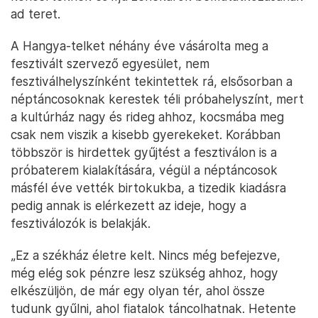
ad teret.
A Hangya-telket néhány éve vásárolta meg a
fesztivált szervező egyesület, nem
fesztiválhelyszínként tekintettek rá, elsősorban a
néptáncosoknak kerestek téli próbahelyszínt, mert
a kultúrház nagy és rideg ahhoz, kocsmába meg
csak nem viszik a kisebb gyerekeket. Korábban
többször is hirdettek gyűjtést a fesztiválon is a
próbaterem kialakítására, végül a néptáncosok
másfél éve vették birtokukba, a tizedik kiadásra
pedig annak is elérkezett az ideje, hogy a
fesztiválozók is belakják.
„Ez a székház életre kelt. Nincs még befejezve,
még elég sok pénzre lesz szükség ahhoz, hogy
elkészüljön, de már egy olyan tér, ahol össze
tudunk gyűlni, ahol fiatalok táncolhatnak. Hetente