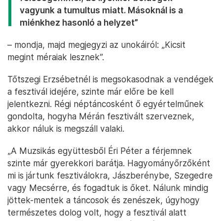
vagyunk a tumultus miatt. Másoknál is a
miénkhez hasonló a helyzet”
– mondja, majd megjegyzi az unokáiról: „Kicsit
megint méraiak lesznek”.
Tőtszegi Erzsébetnél is megsokasodnak a vendégek
a fesztivál idejére, szinte már előre be kell
jelentkezni. Régi néptáncosként ő egyértelműnek
gondolta, hogyha Mérán fesztivált szerveznek,
akkor náluk is megszáll valaki.
„A Muzsikás együttesből Éri Péter a férjemnek
szinte már gyerekkori barátja. Hagyományőrzőként
mi is jártunk fesztiválokra, Jászberénybe, Szegedre
vagy Mecsérre, és fogadtuk is őket. Nálunk mindig
jöttek-mentek a táncosok és zenészek, úgyhogy
természetes dolog volt, hogy a fesztivál alatt