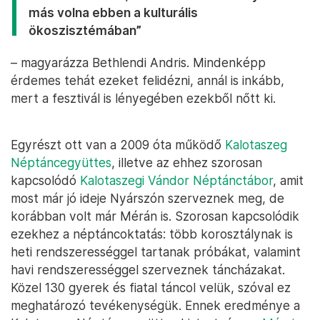
más volna ebben a kulturális
ökoszisztémában”
– magyarázza Bethlendi Andris. Mindenképp
érdemes tehát ezeket felidézni, annál is inkább,
mert a fesztivál is lényegében ezekből nőtt ki.
Egyrészt ott van a 2009 óta működő
Kalotaszeg
Néptáncegyüttes
, illetve az ehhez szorosan
kapcsolódó
Kalotaszegi Vándor Néptánctábor
, amit
most már jó ideje Nyárszón szerveznek meg, de
korábban volt már Mérán is. Szorosan kapcsolódik
ezekhez a néptáncoktatás: több korosztálynak is
heti rendszerességgel tartanak próbákat, valamint
havi rendszerességgel szerveznek táncházakat.
Közel 130 gyerek és fiatal táncol velük, szóval ez
meghatározó tevékenységük. Ennek eredménye a