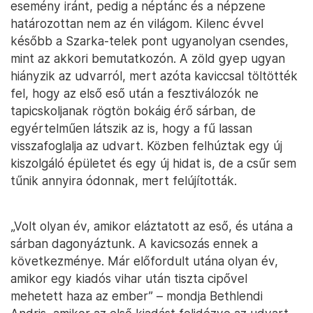
esemény iránt, pedig a néptánc és a népzene
határozottan nem az én világom. Kilenc évvel
később a Szarka-telek pont ugyanolyan csendes,
mint az akkori bemutatkozón. A zöld gyep ugyan
hiányzik az udvarról, mert azóta kaviccsal töltötték
fel, hogy az első eső után a fesztiválozók ne
tapicskoljanak rögtön bokáig érő sárban, de
egyértelműen látszik az is, hogy a fű lassan
visszafoglalja az udvart. Közben felhúztak egy új
kiszolgáló épületet és egy új hidat is, de a csűr sem
tűnik annyira ódonnak, mert felújították.
„Volt olyan év, amikor eláztatott az eső, és utána a
sárban dagonyáztunk. A kavicsozás ennek a
következménye. Már előfordult utána olyan év,
amikor egy kiadós vihar után tiszta cipővel
mehetett haza az ember” – mondja Bethlendi