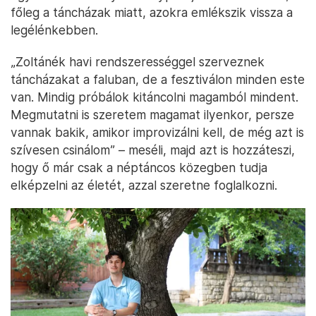
főleg a táncházak miatt, azokra emlékszik vissza a
legélénkebben.
„Zoltánék havi rendszerességgel szerveznek
táncházakat a faluban, de a fesztiválon minden este
van. Mindig próbálok kitáncolni magamból mindent.
Megmutatni is szeretem magamat ilyenkor, persze
vannak bakik, amikor improvizálni kell, de még azt is
szívesen csinálom” – meséli, majd azt is hozzáteszi,
hogy ő már csak a néptáncos közegben tudja
elképzelni az életét, azzal szeretne foglalkozni.