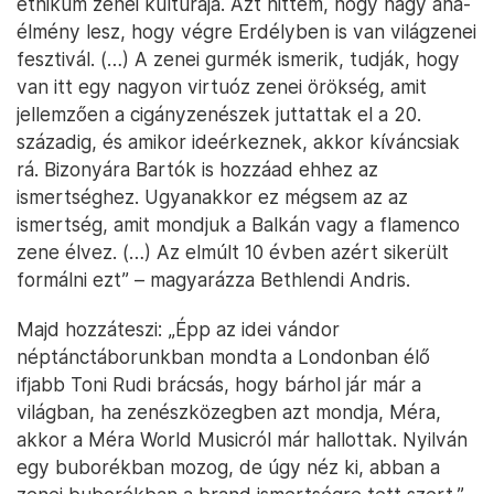
etnikum zenei kultúrája. Azt hittem, hogy nagy aha-
élmény lesz, hogy végre Erdélyben is van világzenei
fesztivál. (…) A zenei gurmék ismerik, tudják, hogy
van itt egy nagyon virtuóz zenei örökség, amit
jellemzően a cigányzenészek juttattak el a 20.
századig, és amikor ideérkeznek, akkor kíváncsiak
rá. Bizonyára Bartók is hozzáad ehhez az
ismertséghez. Ugyanakkor ez mégsem az az
ismertség, amit mondjuk a Balkán vagy a flamenco
zene élvez. (…) Az elmúlt 10 évben azért sikerült
formálni ezt” – magyarázza Bethlendi Andris.
Majd hozzáteszi: „Épp az idei vándor
néptánctáborunkban mondta a Londonban élő
ifjabb Toni Rudi brácsás, hogy bárhol jár már a
világban, ha zenészközegben azt mondja, Méra,
akkor a Méra World Musicról már hallottak. Nyilván
egy buborékban mozog, de úgy néz ki, abban a