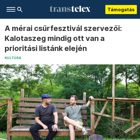
Támogatás
A mérai csűrfesztivál szervezői:
Kalotaszeg mindig ott van a
prioritási listánk elején
KULTÚRA