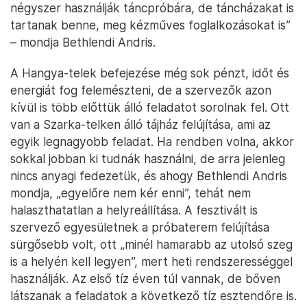
négyszer használják táncpróbára, de táncházakat is
tartanak benne, meg kézműves foglalkozásokat is”
– mondja Bethlendi Andris.
A Hangya-telek befejezése még sok pénzt, időt és
energiát fog felemészteni, de a szervezők azon
kívül is több előttük álló feladatot sorolnak fel. Ott
van a Szarka-telken álló tájház felújítása, ami az
egyik legnagyobb feladat. Ha rendben volna, akkor
sokkal jobban ki tudnák használni, de arra jelenleg
nincs anyagi fedezetük, és ahogy Bethlendi Andris
mondja, „egyelőre nem kér enni”, tehát nem
halaszthatatlan a helyreállítása. A fesztivált is
szervező egyesületnek a próbaterem felújítása
sürgősebb volt, ott „minél hamarabb az utolsó szeg
is a helyén kell legyen”, mert heti rendszerességgel
használják. Az első tíz éven túl vannak, de bőven
látszanak a feladatok a következő tíz esztendőre is.