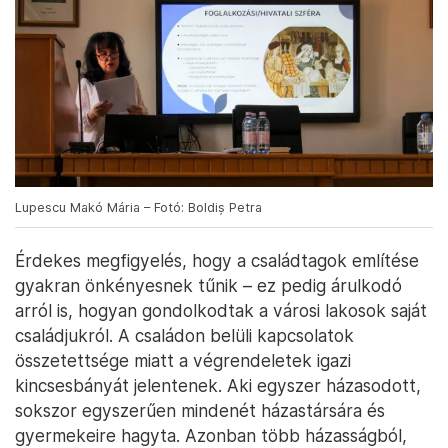
Lupescu Makó Mária – Fotó: Boldiș Petra
Érdekes megfigyelés, hogy a családtagok említése
gyakran önkényesnek tűnik – ez pedig árulkodó
arról is, hogyan gondolkodtak a városi lakosok saját
családjukról. A családon belüli kapcsolatok
összetettsége miatt a végrendeletek igazi
kincsesbányát jelentenek. Aki egyszer házasodott,
sokszor egyszerűen mindenét házastársára és
gyermekeire hagyta. Azonban több házasságból,