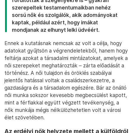
fordítottak a szegényekre is – gyakran
szerepeltek testamentumaikban nehéz
sorsú nők és szolgálók, akik adományokat
kaptak, például azért, hogy imákat
mondjanak az elhunyt lelki üdvéért.
Ennek a kutatásnak nemcsak az volt a célja, hogy
adatokat gyűjtsön a végrendeletekből, hanem hogy
feltárja azokat a társadalmi mintázatokat, amelyek a
női szerepeket meghatározták – zárta előadását a
történész. A női tulajdon és öröklés szabályai
jelentős hatással voltak a családszerkezetre, a
gazdaságra és a társadalom egészére. Bár az önálló
női munka sokszor kevesebb megbecsülést kapott,
mint a férfiakkal együtt végzett tevékenység, a
nők munkája mégis nélkülözhetetlen volt a városi
élet szövetében.
Az erdélyi nők helyzete mellett a külföldről