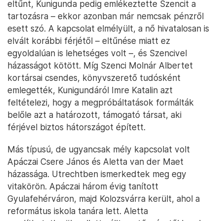
eltűnt, Kunigunda pedig emlékeztette Szencit a
tartozásra – ekkor azonban már nemcsak pénzről
esett szó. A kapcsolat elmélyült, a nő hivatalosan is
elvált korábbi férjétől – eltűnése miatt ez
egyoldalúan is lehetséges volt –, és Szencivel
házasságot kötött. Míg Szenci Molnár Albertet
kortársai csendes, könyvszerető tudósként
emlegették, Kunigundáról Imre Katalin azt
feltételezi, hogy a megpróbáltatások formálták
belőle azt a határozott, támogató társat, aki
férjével biztos hátországot épített.
Más típusú, de ugyancsak mély kapcsolat volt
Apáczai Csere János és Aletta van der Maet
házassága. Utrechtben ismerkedtek meg egy
vitakörön. Apáczai három évig tanított
Gyulafehérváron, majd Kolozsvárra került, ahol a
református iskola tanára lett. Aletta