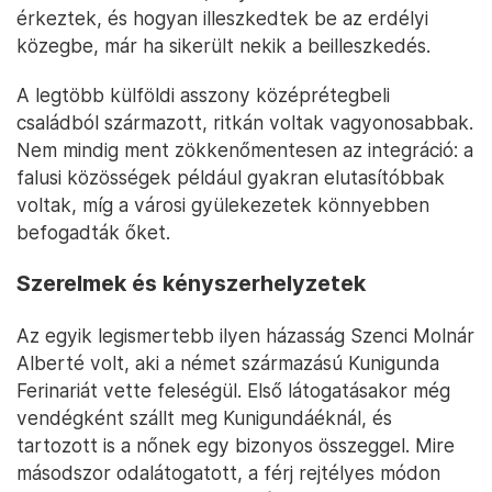
érkeztek, és hogyan illeszkedtek be az erdélyi
közegbe, már ha sikerült nekik a beilleszkedés.
A legtöbb külföldi asszony középrétegbeli
családból származott, ritkán voltak vagyonosabbak.
Nem mindig ment zökkenőmentesen az integráció: a
falusi közösségek például gyakran elutasítóbbak
voltak, míg a városi gyülekezetek könnyebben
befogadták őket.
Szerelmek és kényszerhelyzetek
Az egyik legismertebb ilyen házasság Szenci Molnár
Alberté volt, aki a német származású Kunigunda
Ferinariát vette feleségül. Első látogatásakor még
vendégként szállt meg Kunigundáéknál, és
tartozott is a nőnek egy bizonyos összeggel. Mire
másodszor odalátogatott, a férj rejtélyes módon