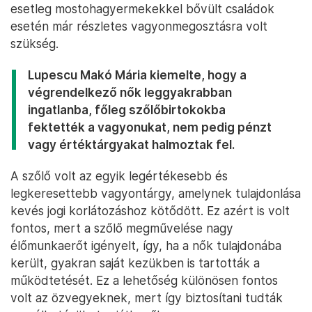
esetleg mostohagyermekekkel bővült családok
esetén már részletes vagyonmegosztásra volt
szükség.
Lupescu Makó Mária kiemelte, hogy a
végrendelkező nők leggyakrabban
ingatlanba, főleg szőlőbirtokokba
fektették a vagyonukat, nem pedig pénzt
vagy értéktárgyakat halmoztak fel.
A szőlő volt az egyik legértékesebb és
legkeresettebb vagyontárgy, amelynek tulajdonlása
kevés jogi korlátozáshoz kötődött. Ez azért is volt
fontos, mert a szőlő megművelése nagy
élőmunkaerőt igényelt, így, ha a nők tulajdonába
került, gyakran saját kezükben is tartották a
működtetését. Ez a lehetőség különösen fontos
volt az özvegyeknek, mert így biztosítani tudták