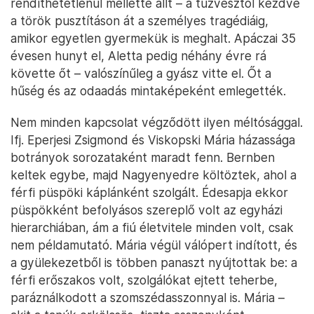
rendíthetetlenül mellette állt – a tűzvésztől kezdve
a török pusztításon át a személyes tragédiáig,
amikor egyetlen gyermekük is meghalt. Apáczai 35
évesen hunyt el, Aletta pedig néhány évre rá
követte őt – valószínűleg a gyász vitte el. Őt a
hűség és az odaadás mintaképeként emlegették.
Nem minden kapcsolat végződött ilyen méltósággal.
Ifj. Eperjesi Zsigmond és Viskopski Mária házassága
botrányok sorozataként maradt fenn. Bernben
keltek egybe, majd Nagyenyedre költöztek, ahol a
férfi püspöki káplánként szolgált. Édesapja ekkor
püspökként befolyásos szereplő volt az egyházi
hierarchiában, ám a fiú életvitele minden volt, csak
nem példamutató. Mária végül válópert indított, és
a gyülekezetből is többen panaszt nyújtottak be: a
férfi erőszakos volt, szolgálókat ejtett teherbe,
paráználkodott a szomszédasszonnyal is. Mária –