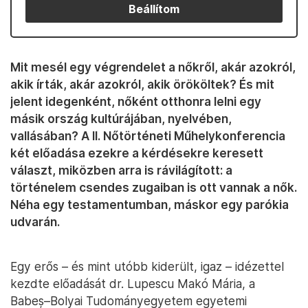
Beállítom
Mit mesél egy végrendelet a nőkről, akár azokról,
akik írták, akár azokról, akik örököltek? És mit
jelent idegenként, nőként otthonra lelni egy
másik ország kultúrájában, nyelvében,
vallásában? A II. Nőtörténeti Műhelykonferencia
két előadása ezekre a kérdésekre keresett
választ, miközben arra is rávilágított: a
történelem csendes zugaiban is ott vannak a nők.
Néha egy testamentumban, máskor egy parókia
udvarán.
Egy erős – és mint utóbb kiderült, igaz – idézettel
kezdte előadását dr. Lupescu Makó Mária, a
Babeș–Bolyai Tudományegyetem egyetemi