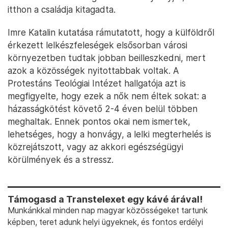
itthon a családja kitagadta.
Imre Katalin kutatása rámutatott, hogy a külföldről
érkezett lelkészfeleségek elsősorban városi
környezetben tudtak jobban beilleszkedni, mert
azok a közösségek nyitottabbak voltak. A
Protestáns Teológiai Intézet hallgatója azt is
megfigyelte, hogy ezek a nők nem éltek sokat: a
házasságkötést követő 2-4 éven belül többen
meghaltak. Ennek pontos okai nem ismertek,
lehetséges, hogy a honvágy, a lelki megterhelés is
közrejátszott, vagy az akkori egészségügyi
körülmények és a stressz.
Támogasd a Transtelexet egy kávé árával!
Munkánkkal minden nap magyar közösségeket tartunk
képben, teret adunk helyi ügyeknek, és fontos erdélyi