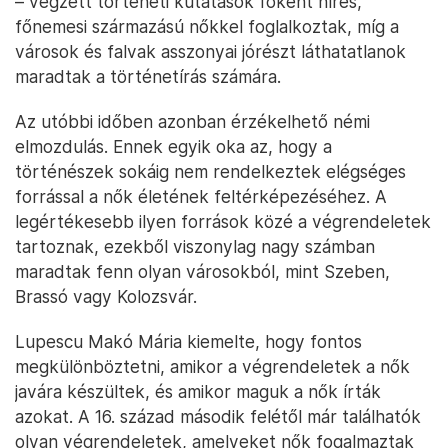
– végzett történeti kutatások főként híres,
főnemesi származású nőkkel foglalkoztak, míg a
városok és falvak asszonyai jórészt láthatatlanok
maradtak a történetírás számára.
Az utóbbi időben azonban érzékelhető némi
elmozdulás. Ennek egyik oka az, hogy a
történészek sokáig nem rendelkeztek elégséges
forrással a nők életének feltérképezéséhez. A
legértékesebb ilyen források közé a végrendeletek
tartoznak, ezekből viszonylag nagy számban
maradtak fenn olyan városokból, mint Szeben,
Brassó vagy Kolozsvár.
Lupescu Makó Mária kiemelte, hogy fontos
megkülönböztetni, amikor a végrendeletek a nők
javára készültek, és amikor maguk a nők írták
azokat. A 16. század második felétől már találhatók
olyan végrendeletek, amelyeket nők fogalmaztak