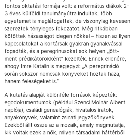
fontos oktatási formája volt: a református diákok 2-
3 éves külföldi tanulmányútra indultak, több
egyetemet is meglátogattak, de viszonylag kevesen
szereztek tényleges fokozatot. Még ritkábban
kötöttek házasságot idegen nőkkel – hiszen az ilyen
kapcsolatokat a kortársak gyakran gyanakvással
fogadták, és a peregrinusokat sok helyen „jött-
ment prédikátorokként” kezelték. Ennek ellenére,
ahogy Imre Katalin is megjegyzi: „A peregrináció
során sokszor nemcsak könyveket hoztak haza,
hanem feleségeket is.”
A kutatás alapját különféle források képezték:
egodokumentumok (például Szenci Molnár Albert
naplója), családi genealógiák, hivatalos iratok,
anyakönyvek, valamint zsinati jegyzőkönyvek.
Ezekből állt össze az a mozaik, amely megmutatja,
kik voltak ezek a nők, milyen társadalmi háttérből