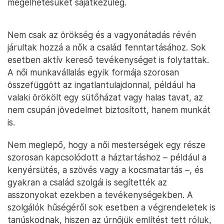
megélhetésüket sajátkezűleg.
Nem csak az örökség és a vagyonátadás révén
járultak hozzá a nők a család fenntartásához. Sok
esetben aktív kereső tevékenységet is folytattak.
A női munkavállalás egyik formája szorosan
összefüggött az ingatlantulajdonnal, például ha
valaki örökölt egy sütőházat vagy halas tavat, az
nem csupán jövedelmet biztosított, hanem munkát
is.
Nem meglepő, hogy a női mesterségek egy része
szorosan kapcsolódott a háztartáshoz – például a
kenyérsütés, a szövés vagy a kocsmatartás –, és
gyakran a család szolgái is segítették az
asszonyokat ezekben a tevékenységekben. A
szolgálók hűségéről sok esetben a végrendeletek is
tanúskodnak, hiszen az úrnőjük említést tett róluk,