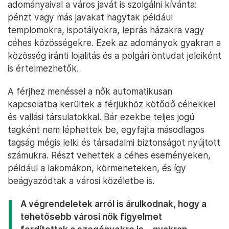
adományaival a város javát is szolgálni kívánta:
pénzt vagy más javakat hagytak például
templomokra, ispotályokra, leprás házakra vagy
céhes közösségekre. Ezek az adományok gyakran a
közösség iránti lojalitás és a polgári öntudat jeleiként
is értelmezhetők.
A férjhez menéssel a nők automatikusan
kapcsolatba kerültek a férjükhöz kötődő céhekkel
és vallási társulatokkal. Bár ezekbe teljes jogú
tagként nem léphettek be, egyfajta másodlagos
tagság mégis lelki és társadalmi biztonságot nyújtott
számukra. Részt vehettek a céhes eseményeken,
például a lakomákon, körmeneteken, és így
beágyazódtak a városi közéletbe is.
A végrendeletek arról is árulkodnak, hogy a
tehetősebb városi nők figyelmet