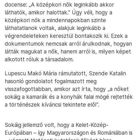
docense: „A középkori nők leginkább akkor
láthatók, amikor halottak.” Úgy véli, hogy a
középkori nők a mindennapokban szinte
láthatatlanok voltak, alakjuk leginkább a
végrendeleteken keresztül bontakozik ki. Ezek a
dokumentumok nemcsak arról árulkodnak, hogyan
látták magukat a nők, hanem arról is, milyen képet
alkotott róluk a társadalom.
Lupescu Makó Mária rámutatott, Szende Katalin
hasonló gondolatot fogalmazott meg
visszafogottabban, amikor azt írta, hogy „a nőket
sokáig a kamarák és a konyhák falai mögé rejtették
a történészek kíváncsi tekintete elől”.
Sokáig jellemző volt, hogy a Kelet-Közép-
Európában – így Magyarországon és Romániában is