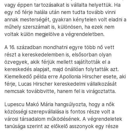
vagy éppen tartozásaikat is vállalta helyettük. Ha
egy nő férje halála után nem tudta tovább vinni
annak mesterségét, gyakran kénytelen volt eladni a
műhely szerszámait is, különösen, ha ezek nem
voltak külön megjelölve a végrendeletben.
A 16. században mondhatni egyre több nő vett
részt a kereskedelemben is, elsősorban olyan
özvegyek, akik férjük mellett sajátították el a
kereskedés alapjait, majd önállóan folytatták azt.
Kiemelkedő példa erre Apollonia Hirscher esete, aki
férje, Lucas Hirscher kereskedelmi vállalkozását
nemcsak továbbvitte, hanem fel is virágoztatta.
Lupescu Makó Mária hangsúlyozta, hogy a nők
közösségi szerepvállalása is fontos része volt a
városi társadalom működésének. A végrendeletek
tanúsága szerint az előkelő asszonyok egy része