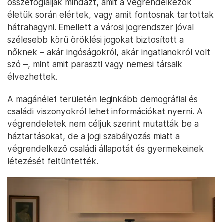
összefoglalják mindazt, amit a végrendelkezők
életük során elértek, vagy amit fontosnak tartottak
hátrahagyni. Emellett a városi jogrendszer jóval
szélesebb körű öröklési jogokat biztosított a
nőknek – akár ingóságokról, akár ingatlanokról volt
szó –, mint amit paraszti vagy nemesi társaik
élvezhettek.
A magánélet területén leginkább demográfiai és
családi viszonyokról lehet információkat nyerni. A
végrendeletek nem céljuk szerint mutatták be a
háztartásokat, de a jogi szabályozás miatt a
végrendelkező családi állapotát és gyermekeinek
létezését feltüntették.