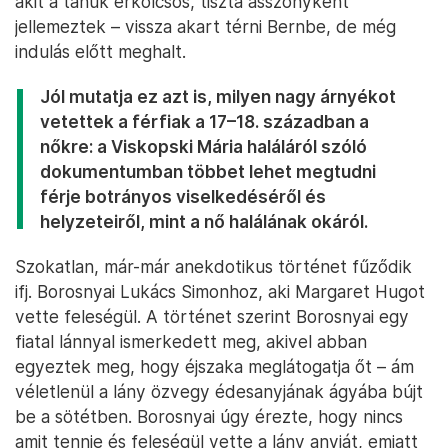
akit a tanúk erkölcsös, tiszta asszonyként
jellemeztek – vissza akart térni Bernbe, de még
indulás előtt meghalt.
Jól mutatja ez azt is, milyen nagy árnyékot
vetettek a férfiak a 17–18. században a
nőkre: a Viskopski Mária haláláról szóló
dokumentumban többet lehet megtudni
férje botrányos viselkedéséről és
helyzeteiről, mint a nő halálának okáról.
Szokatlan, már-már anekdotikus történet fűződik
ifj. Borosnyai Lukács Simonhoz, aki Margaret Hugot
vette feleségül. A történet szerint Borosnyai egy
fiatal lánnyal ismerkedett meg, akivel abban
egyeztek meg, hogy éjszaka meglátogatja őt – ám
véletlenül a lány özvegy édesanyjának ágyába bújt
be a sötétben. Borosnyai úgy érezte, hogy nincs
amit tennie és feleségül vette a lány anyját, emiatt