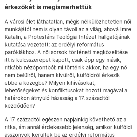
érkezőkét is megismerhettük
A városi élet láthatatlan, mégis nélkülözhetetlen női
munkájától nem is olyan távoli az a világ, ahová Imre
Katalin, a Protestáns Teológiai Intézet hallgatójának
kutatása vezetett: az erdélyi református
parókiákhoz. A női sorsok történeti megközelítése
itt is kulcsszerepet kapott, csak épp egy másik,
ritkább nézőpontból: mi történik akkor, ha egy nő
nem belülről, hanem kívülről, külföldről érkezik
ebbe a közegbe? Milyen kihívásokat,
lehetőségeket és konfliktusokat hozott magával a
határokon átnyúló házasság a 17. századtól
kezdődően?
A 17. századtól egészen napjainkig követhető az a
ritka, ám annál érdekesebb jelenség, amikor külföldi
asszonyok kerültek be az erdélyi református