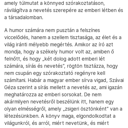
amely túlmutat a könnyed szórakoztatáson,
rávilágítva a nevetés szerepére az emberi létben és
a társadalomban.
A humor számára nem pusztán a felszínes
viccelődés, hanem a szellem tisztasága, az élet és a
világ iránti mélyebb megértés. Amikor az író azt
mondja, hogy a székely humor volt az, amiben ő
felnőtt, és hogy „két dolog adott emberi lét
számára, sírás és nevetés”, rögtön tisztázza, hogy
nem csupán egy szórakoztató regényre kell
számítani. Habár a magyar ember sírva vigad, Szávai
Géza szerint a sírás mellett a nevetés az, ami igazán
meghatározza az emberi sorsokat. De nem
akármilyen nevetésről beszélünk itt, hanem egy
olyan elmésségről, amely „zsigeri ösztönként” van a
létezésünkben. A könyv maga, elgondolkodtat a
világunkról, és arról, miért nevetünk, és miért