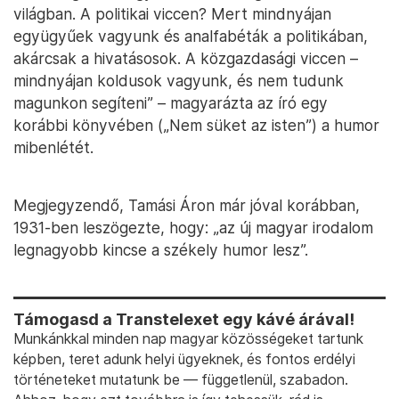
világban. A politikai viccen? Mert mindnyájan
együgyűek vagyunk és analfabéták a politikában,
akárcsak a hivatásosok. A közgazdasági viccen –
mindnyájan koldusok vagyunk, és nem tudunk
magunkon segíteni” – magyarázta az író egy
korábbi könyvében („Nem süket az isten”) a humor
mibenlétét.
Megjegyzendő, Tamási Áron már jóval korábban,
1931-ben leszögezte, hogy: „az új magyar irodalom
legnagyobb kincse a székely humor lesz”.
Támogasd a Transtelexet egy kávé árával!
Munkánkkal minden nap magyar közösségeket tartunk
képben, teret adunk helyi ügyeknek, és fontos erdélyi
történeteket mutatunk be — függetlenül, szabadon.