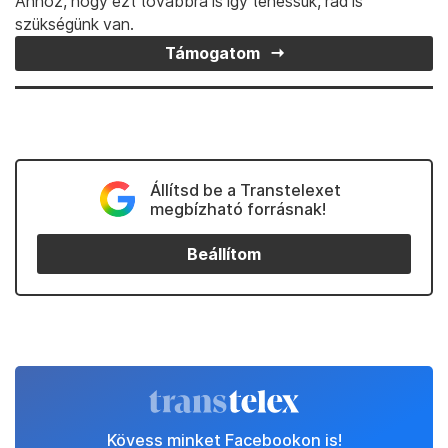
Ahhoz, hogy ezt továbbra is így tehessük, rád is
szükségünk van.
Támogatom
Állítsd be a Transtelexet
megbízható forrásnak!
Beállítom
Kövess minket Facebookon is!