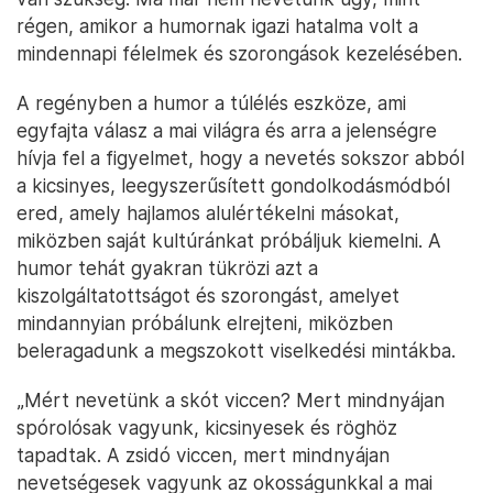
régen, amikor a humornak igazi hatalma volt a
mindennapi félelmek és szorongások kezelésében.
A regényben a humor a túlélés eszköze, ami
egyfajta válasz a mai világra és arra a jelenségre
hívja fel a figyelmet, hogy a nevetés sokszor abból
a kicsinyes, leegyszerűsített gondolkodásmódból
ered, amely hajlamos alulértékelni másokat,
miközben saját kultúránkat próbáljuk kiemelni. A
humor tehát gyakran tükrözi azt a
kiszolgáltatottságot és szorongást, amelyet
mindannyian próbálunk elrejteni, miközben
beleragadunk a megszokott viselkedési mintákba.
„Mért nevetünk a skót viccen? Mert mindnyájan
spórolósak vagyunk, kicsinyesek és röghöz
tapadtak. A zsidó viccen, mert mindnyájan
nevetségesek vagyunk az okosságunkkal a mai