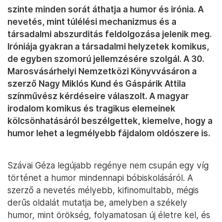
szinte minden sorát áthatja a humor és irónia. A
nevetés, mint túlélési mechanizmus és a
társadalmi abszurditás feldolgozása jelenik meg.
Iróniája gyakran a társadalmi helyzetek komikus,
de egyben szomorú jellemzésére szolgál. A 30.
Marosvásárhelyi Nemzetközi Könyvvásáron a
szerző Nagy Miklós Kund és Gáspárik Attila
színművész kérdéseire válaszolt. A magyar
irodalom komikus és tragikus elemeinek
kölcsönhatásáról beszélgettek, kiemelve, hogy a
humor lehet a legmélyebb fájdalom oldószere is.
Szávai Géza legújabb regénye nem csupán egy víg
történet a humor mindennapi bóbiskolásáról. A
szerző a nevetés mélyebb, kifinomultabb, mégis
derűs oldalát mutatja be, amelyben a székely
humor, mint örökség, folyamatosan új életre kel, és