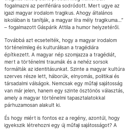
fogalmazni az perifériára sodródott. Mert ugye az
igazi magyar irodalom tragikus. Ahogy általános
iskolában is tanítják, a magyar líra mély tragikuma…”
– fogalmazott Gáspárik Attila a humor helyzetéről.
Továbbá azt ecsetelték, hogy a magyar irodalom
történelmileg és kulturálisan a tragédiára
építkezett. A magyar nép szomjazza a tragédiát,
mert a történelmi traumák és a nehéz sorsok
formálták az identitásunkat. Szinte a magyar kultúra
szerves része lett, háborúk, elnyomás, politikai és
társadalmi válságok. Nemcsak egy műfaji sajátosság
van már jelen, hanem egy szinte ösztönös választás,
amely a magyar történelmi tapasztalatokkal
párhuzamosan alakult ki.
És hogy miért is fontos ez a regény, azontúl, hogy
igyekszik létrehozni egy új műfaji sajátosságot? A