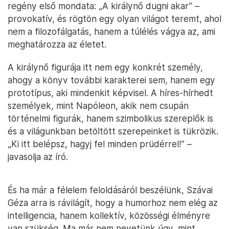
regény első mondata: „A királynő dugni akar” –
provokatív, és rögtön egy olyan világot teremt, ahol
nem a filozofálgatás, hanem a túlélés vágya az, ami
meghatározza az életet.
A királynő figurája itt nem egy konkrét személy,
ahogy a könyv további karakterei sem, hanem egy
prototípus, aki mindenkit képvisel. A híres-hírhedt
személyek, mint Napóleon, akik nem csupán
történelmi figurák, hanem szimbolikus szereplők is
és a világunkban betöltött szerepeinket is tükrözik.
„Ki itt belépsz, hagyj fel minden prüdérrel!” –
javasolja az író.
És ha már a félelem feloldásáról beszélünk, Szávai
Géza arra is rávilágít, hogy a humorhoz nem elég az
intelligencia, hanem kollektív, közösségi élményre
van szükség. Ma már nem nevetünk úgy, mint