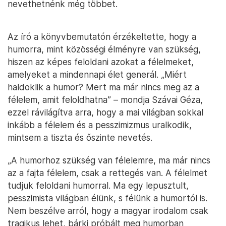
nevethetnénk még többet.
Az író a könyvbemutatón érzékeltette, hogy a
humorra, mint közösségi élményre van szükség,
hiszen az képes feloldani azokat a félelmeket,
amelyeket a mindennapi élet generál. „Miért
haldoklik a humor? Mert ma már nincs meg az a
félelem, amit feloldhatna” – mondja Szávai Géza,
ezzel rávilágítva arra, hogy a mai világban sokkal
inkább a félelem és a pesszimizmus uralkodik,
mintsem a tiszta és őszinte nevetés.
„A humorhoz szükség van félelemre, ma már nincs
az a fajta félelem, csak a rettegés van. A félelmet
tudjuk feloldani humorral. Ma egy lepusztult,
pesszimista világban élünk, s félünk a humortól is.
Nem beszélve arról, hogy a magyar irodalom csak
tragikus lehet, bárki próbált meg humorban