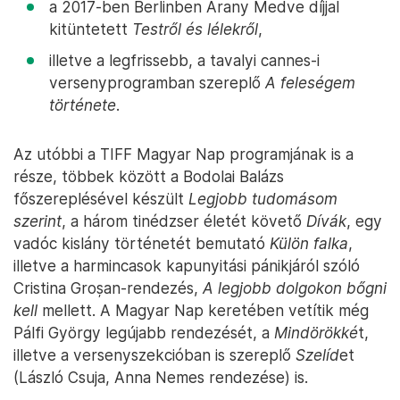
a 2017-ben Berlinben Arany Medve díjjal
kitüntetett
Testről és lélekről
,
illetve a legfrissebb, a tavalyi cannes-i
versenyprogramban szereplő
A feleségem
története
.
Az utóbbi a TIFF Magyar Nap programjának is a
része, többek között a Bodolai Balázs
főszereplésével készült
Legjobb tudomásom
szerint
, a három tinédzser életét követő
Dívák
, egy
vadóc kislány történetét bemutató
Külön falka
,
illetve a harmincasok kapunyitási pánikjáról szóló
Cristina Groșan-rendezés,
A legjobb dolgokon bőgni
kell
mellett. A Magyar Nap keretében vetítik még
Pálfi György legújabb rendezését, a
Mindörökké
t,
illetve a versenyszekcióban is szereplő
Szelíd
et
(László Csuja, Anna Nemes rendezése) is.