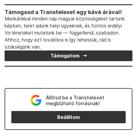
Támogasd a Transtelexet egy kávé árával!
Munkánkkal minden nap magyar közösségeket tartunk
képben, teret adunk helyi ügyeknek, és fontos erdélyi
történeteket mutatunk be — függetlenül, szabadon.
Ahhoz, hogy ezt továbbra is így tehessük, rád is
szükségünk van.
Támogatom
Állítsd be a Transtelexet
megbízható forrásnak!
Beállítom