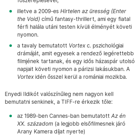
főszereplésével,
illetve a 2009-es
Hirtelen az üresség (Enter
the Void)
című fantasy-thrillert, ami egy fiatal
férfi halála utáni testen kívüli élményét követi
nyomon.
a tavaly bemutatott
Vortex
c. pszichológiai
drámáját, amit egyesek a rendező legérettebb
filmjének tartanak, és egy idős házaspár utolsó
napjait követi nyomon a párizsi lakásukban. A
Vortex
idén ősszel kerül a romániai mozikba.
Enyedi Ildikót valószínűleg nem nagyon kell
bemutatni senkinek, a TIFF-re érkezik tőle:
az 1989-ben Cannes-ban bemutatott
Az én
XX. századom
(a legjobb elsőfilmesnek járó
Arany Kamera díjat nyerte)