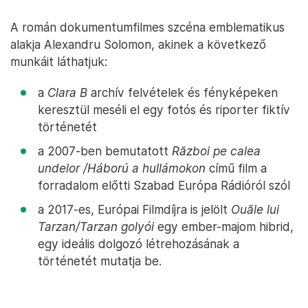
A román dokumentumfilmes szcéna emblematikus
alakja Alexandru Solomon, akinek a következő
munkáit láthatjuk:
a
Clara B
archív felvételek és fényképeken
keresztül meséli el egy fotós és riporter fiktív
történetét
a 2007-ben bemutatott
Război pe calea
undelor /Háború a hullámokon
című film a
forradalom előtti Szabad Európa Rádióról szól
a 2017-es, Európai Filmdíjra is jelölt
Ouăle lui
Tarzan/Tarzan golyói
egy ember-majom hibrid,
egy ideális dolgozó létrehozásának a
történetét mutatja be.