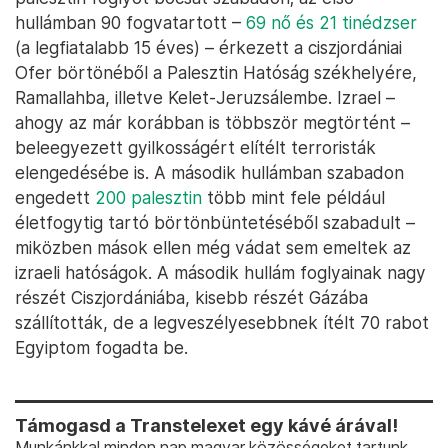
hullámban 90 fogvatartott –
69 nő és 21 tinédzser
(a legfiatalabb 15 éves) – érkezett a ciszjordániai
Ofer börtönéből a Palesztin Hatóság székhelyére,
Ramallahba, illetve Kelet-Jeruzsálembe. Izrael –
ahogy az már korábban is többször megtörtént –
beleegyezett gyilkosságért elítélt terroristák
elengedésébe is. A második hullámban szabadon
engedett
200 palesztin
több mint fele például
életfogytig tartó börtönbüntetéséből szabadult –
miközben mások ellen még vádat sem emeltek az
izraeli hatóságok. A második hullám foglyainak nagy
részét Ciszjordániába, kisebb részét Gázába
szállították, de a legveszélyesebbnek ítélt 70 rabot
Egyiptom fogadta be.
Támogasd a Transtelexet egy kávé árával!
Munkánkkal minden nap magyar közösségeket tartunk