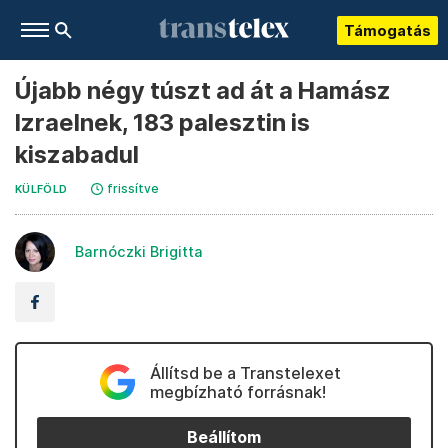
Támogatás
Újabb négy túszt ad át a Hamász
Izraelnek, 183 palesztin is
kiszabadul
frissítve
KÜLFÖLD
Barnóczki Brigitta
Állítsd be a Transtelexet
megbízható forrásnak!
Beállítom