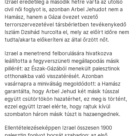
Izrael eredetileg a második hétre várta az utolsó
civil női foglyot is, azonban Arbel Jehudot nem a
Hamász, hanem a Gázai övezet vezető
terrorszervezetével társbérletben tevékenykedő
Iszlám Dzsihád hurcolta el, mely az előírt időre nem
tudta/akarta előkeríteni az által őrzött nőt.
Izrael a menetrend felborulására hivatkozva
leállította a fegyverszüneti megállapodás másik
pillérét: az Észak-Gázából menekült palesztinok
otthonaikba való visszatérését. Azonban
vasárnapra a miniválság megoldódott: a Hamász
garantálta, hogy Arbel Jehud két másik tússzal
együtt csütörtökön hazatérhet, ez meg is történt,
ezzel együtt Izrael elérte, hogy rajtuk kívül
szombaton három másik túszt is hazaengednek.
Ellentételezéseképpen Izrael összesen 1900
palesztin foglyot bocsát szabadon; az első