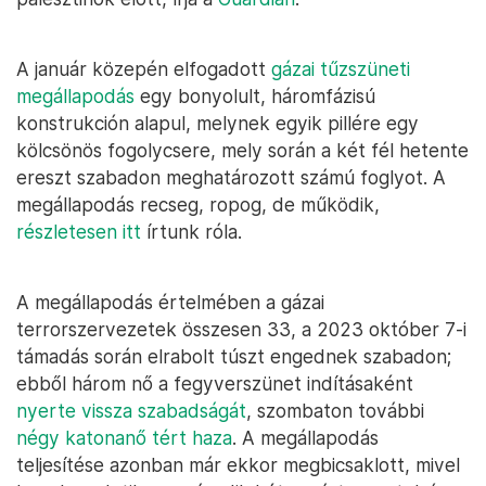
A január közepén elfogadott
gázai tűzszüneti
megállapodás
egy bonyolult, háromfázisú
konstrukción alapul, melynek egyik pillére egy
kölcsönös fogolycsere, mely során a két fél hetente
ereszt szabadon meghatározott számú foglyot. A
megállapodás recseg, ropog, de működik,
részletesen itt
írtunk róla.
A megállapodás értelmében a gázai
terrorszervezetek összesen 33, a 2023 október 7-i
támadás során elrabolt túszt engednek szabadon;
ebből három nő a fegyverszünet indításaként
nyerte vissza szabadságát
, szombaton további
négy katonanő tért haza
. A megállapodás
teljesítése azonban már ekkor megbicsaklott, mivel