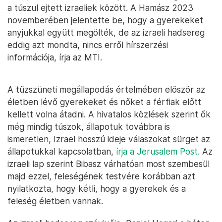
a túszul ejtett izraeliek között. A Hamász 2023
novemberében jelentette be, hogy a gyerekeket
anyjukkal együtt megölték, de az izraeli hadsereg
eddig azt mondta, nincs erről hírszerzési
információja, írja az MTI.
A tűzszüneti megállapodás értelmében először az
életben lévő gyerekeket és nőket a férfiak előtt
kellett volna átadni. A hivatalos közlések szerint ők
még mindig túszok, állapotuk továbbra is
ismeretlen, Izrael hosszú ideje válaszokat sürget az
állapotukkal kapcsolatban,
írja a Jerusalem Post.
Az
izraeli lap szerint Bibasz várhatóan most szembesül
majd ezzel, feleségének testvére korábban azt
nyilatkozta, hogy kétli, hogy a gyerekek és a
feleség életben vannak.