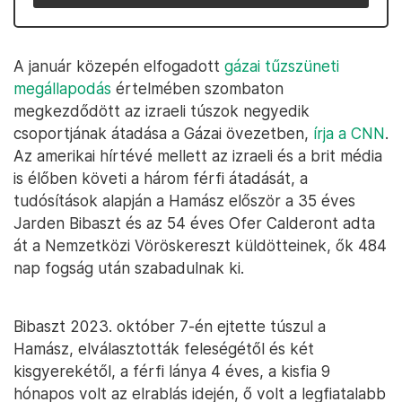
A január közepén elfogadott
gázai tűzszüneti
megállapodás
értelmében szombaton
megkezdődött az izraeli túszok negyedik
csoportjának átadása a Gázai övezetben,
írja a CNN
.
Az amerikai hírtévé mellett az izraeli és a brit média
is élőben követi a három férfi átadását, a
tudósítások alapján a Hamász először a 35 éves
Jarden Bibaszt és az 54 éves Ofer Calderont adta
át a Nemzetközi Vöröskereszt küldötteinek, ők 484
nap fogság után szabadulnak ki.
Bibaszt 2023. október 7-én ejtette túszul a
Hamász, elválasztották feleségétől és két
kisgyerekétől, a férfi lánya 4 éves, a kisfia 9
hónapos volt az elrablás idején, ő volt a legfiatalabb