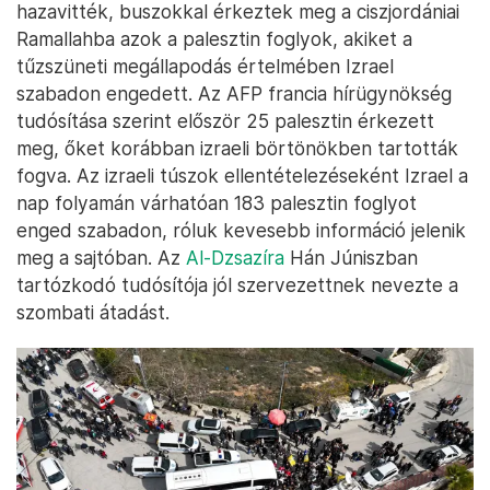
hazavitték, buszokkal érkeztek meg a ciszjordániai
Ramallahba azok a palesztin foglyok, akiket a
tűzszüneti megállapodás értelmében Izrael
szabadon engedett. Az AFP francia hírügynökség
tudósítása szerint először 25 palesztin érkezett
meg, őket korábban izraeli börtönökben tartották
fogva. Az izraeli túszok ellentételezéseként Izrael a
nap folyamán várhatóan 183 palesztin foglyot
enged szabadon, róluk kevesebb információ jelenik
meg a sajtóban. Az
Al-Dzsazíra
Hán Júniszban
tartózkodó tudósítója jól szervezettnek nevezte a
szombati átadást.