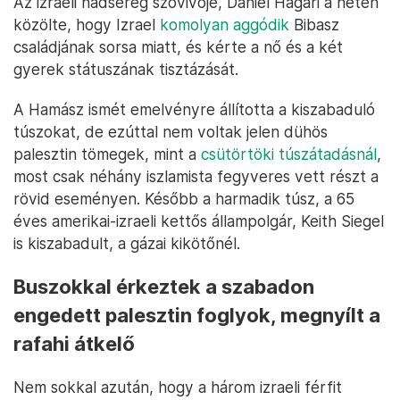
Az izraeli hadsereg szóvivője, Daniel Hagari a héten
közölte, hogy Izrael
komolyan aggódik
Bibasz
családjának sorsa miatt, és kérte a nő és a két
gyerek státuszának tisztázását.
A Hamász ismét emelvényre állította a kiszabaduló
túszokat, de ezúttal nem voltak jelen dühös
palesztin tömegek, mint a
csütörtöki túszátadásnál
,
most csak néhány iszlamista fegyveres vett részt a
rövid eseményen. Később a harmadik túsz, a 65
éves amerikai-izraeli kettős állampolgár, Keith Siegel
is kiszabadult, a gázai kikötőnél.
Buszokkal érkeztek a szabadon
engedett palesztin foglyok, megnyílt a
rafahi átkelő
Nem sokkal azután, hogy a három izraeli férfit