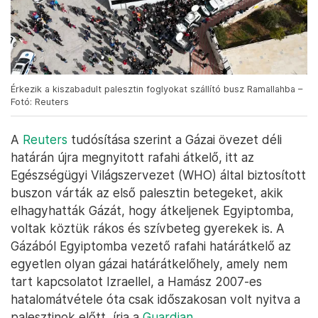
Érkezik a kiszabadult palesztin foglyokat szállító busz Ramallahba –
Fotó: Reuters
A
Reuters
tudósítása szerint a Gázai övezet déli
határán újra megnyitott rafahi átkelő, itt az
Egészségügyi Világszervezet (WHO) által biztosított
buszon várták az első palesztin betegeket, akik
elhagyhatták Gázát, hogy átkeljenek Egyiptomba,
voltak köztük rákos és szívbeteg gyerekek is. A
Gázából Egyiptomba vezető rafahi határátkelő az
egyetlen olyan gázai határátkelőhely, amely nem
tart kapcsolatot Izraellel, a Hamász 2007-es
hatalomátvétele óta csak időszakosan volt nyitva a
palesztinok előtt, írja a
Guardian
.