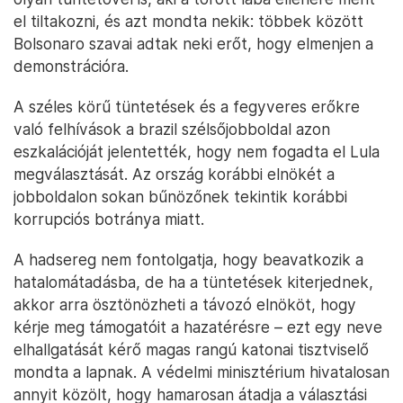
el tiltakozni, és azt mondta nekik: többek között
Bolsonaro szavai adtak neki erőt, hogy elmenjen a
demonstrációra.
A széles körű tüntetések és a fegyveres erőkre
való felhívások a brazil szélsőjobboldal azon
eszkalációját jelentették, hogy nem fogadta el Lula
megválasztását. Az ország korábbi elnökét a
jobboldalon sokan bűnözőnek tekintik korábbi
korrupciós botránya miatt.
A hadsereg nem fontolgatja, hogy beavatkozik a
hatalomátadásba, de ha a tüntetések kiterjednek,
akkor arra ösztönözheti a távozó elnököt, hogy
kérje meg támogatóit a hazatérésre – ezt egy neve
elhallgatását kérő magas rangú katonai tisztviselő
mondta a lapnak. A védelmi minisztérium hivatalosan
annyit közölt, hogy hamarosan átadja a választási