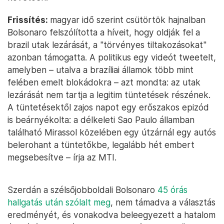
Frissítés:
magyar idő szerint csütörtök hajnalban
Bolsonaro felszólította a híveit, hogy oldják fel a
brazil utak lezárását, a "törvényes tiltakozásokat"
azonban támogatta. A politikus egy videót tweetelt,
amelyben – utalva a brazíliai államok több mint
felében emelt blokádokra – azt mondta: az utak
lezárását nem tartja a legitim tüntetések részének.
A tüntetésektől zajos napot egy erőszakos epizód
is beárnyékolta: a délkeleti Sao Paulo államban
található Mirassol közelében egy útzárnál egy autós
belerohant a tüntetőkbe, legalább hét embert
megsebesítve – írja az MTI.
Szerdán a szélsőjobboldali Bolsonaro
45 órás
hallgatás után szólalt meg
, nem támadva a választás
eredményét, és vonakodva beleegyezett a hatalom