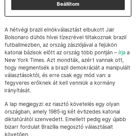
Beállítom
A hétvégi brazil elnökválasztást elbukott Jair
Bolsonaro dühös hívei tízezrével tiltakoznak brazil
futballmezben, az ország zászlójával a fejükön
katonai bázisok előtt az ország több pontján –
írja
a
New York Times. Azt mondták, azért vannak ott,
hogy megmentsék a brazil demokráciát a manipulált
választásoktól, és erre csak egy mód van: a
fegyveres erőknek át kell venniük a kormány
irányítását.
A lap megjegyzi: ez riasztó követelés egy olyan
országban, amely 1985-ig két évtizedes katonai
diktatúrától szenvedett. Emellett pedig egy újabb
bizarr fordulat Brazília megosztó választásait
követően.