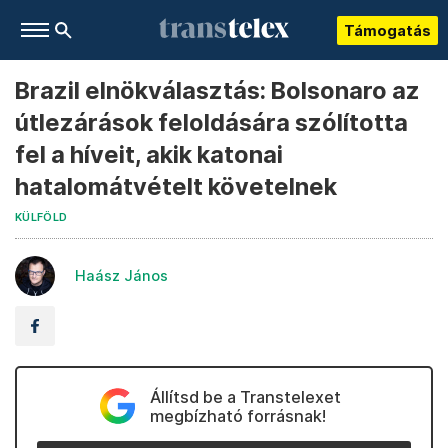
Támogatás
Brazil elnökválasztás: Bolsonaro az
útlezárások feloldására szólította
fel a híveit, akik katonai
hatalomátvételt követelnek
KÜLFÖLD
Haász János
Állítsd be a Transtelexet
megbízható forrásnak!