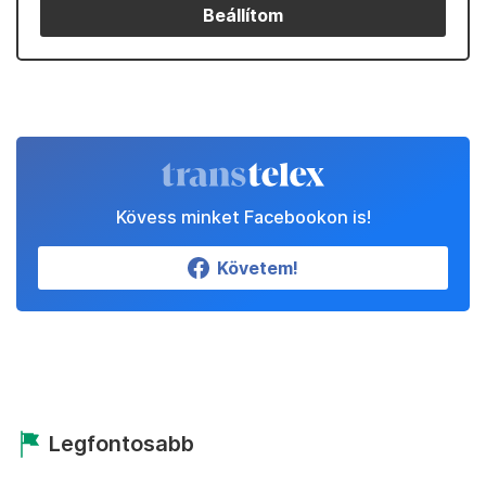
Beállítom
Kövess minket Facebookon is!
Követem!
Legfontosabb