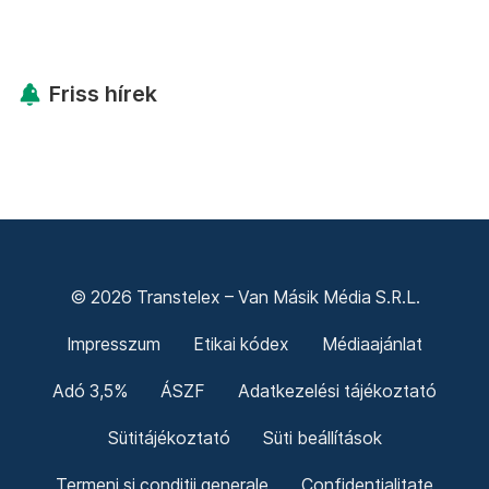
Friss hírek
© 2026 Transtelex – Van Másik Média S.R.L.
Impresszum
Etikai kódex
Médiaajánlat
Adó 3,5%
ÁSZF
Adatkezelési tájékoztató
Sütitájékoztató
Süti beállítások
Termeni și condiții generale
Confidențialitate