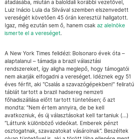
átadásába, miután a baloldali korábbi vezetővel,
Luiz Inácio Lula da Silvával szemben elszenvedett
vereségét követően 45 órán keresztül hallgatott.
Igaz, még ezután sem ő, hanem csak
az alelnöke
ismerte el a vereséget
.
A New York Times felidézi: Bolsonaro évek óta –
alaptalanul – támadja a brazil választási
rendszereket, így aligha meglepő, hogy támogatói
nem akarják elfogadni a vereséget. Idéznek egy 51
éves férfit, aki "Csalás a szavazógépekben!" feliratú
táblát tartott a brazil hadsereg nemzeti
főhadiszállása előtt tartott tüntetésen; ő azt
mondta: "Nem értem annyira, de be kell
avatkozniuk, és új választásokat kell tartaniuk (…)
“Láttunk különböző videókat. Emberek pénzt
osztogatnak, szavazatokat vásárolnak”. Beszéltek
olyan tüntetővel is, aki a törött lába ellenére ment