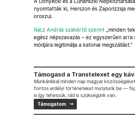
A Donyecki és a Luhanszki Népköztársasá
nyomtatták ki, Herszon és Zaporizzsja m
oroszul.
Rácz András szakértő szerint
„minden tek
egész népszavazás – ez egyszerűen arra 
módjára legitimálja a katonai megszállást.”
Támogasd a Transtelexet egy kávé
Munkánkkal minden nap magyar közösségeket t
fontos erdélyi történeteket mutatunk be — fü
is így tehessük, rád is szükségünk van.
Támogatom