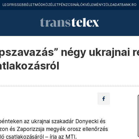
LEGFRISSEBB
ÉLETMÓD
KÖZÉLET
PÉNZCSINÁLÓK
VÉLEMÉNY
ZÖLD
ADATBANK.RO
pszavazás” négy ukrajnai r
tlakozásról
pénteken az ukrajnai szakadár Donyecki és
zon és Zaporizzsja megyék orosz ellenőrzés
ó csatlakozásáról – írja az MTI.