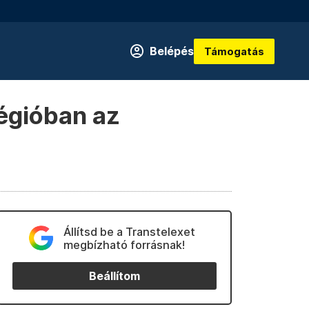
Belépés
Támogatás
égióban az
Állítsd be a Transtelexet
megbízható forrásnak!
Beállítom