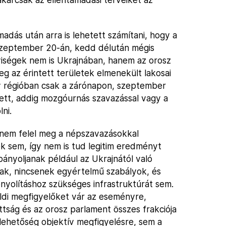
adás után arra is lehetett számítani, hogy a
 szeptember 20-án, kedd délután mégis
yiségek nem is Ukrajnában, hanem az orosz
eg az érintett területek elmenekült lakosai
y régióban csak a zárónapon, szeptember
ett, addig mozgóurnás szavazással vagy a
ni.
nem felel meg a népszavazásokkal
 sem, így nem is tud legitim eredményt
ányoljanak például az Ukrajnától való
ak, nincsenek egyértelmű szabályok, és
onyolításhoz szükséges infrastruktúrát sem.
öldi megfigyelőket vár az eseményre,
ttság és az orosz parlament összes frakciója
 lehetőség objektív megfigyelésre, sem a