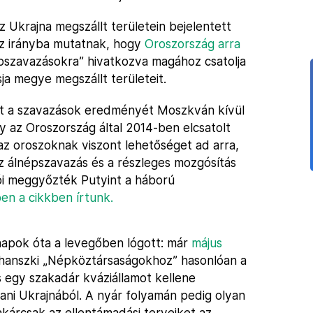
z Ukrajna megszállt területein bejelentett
z irányba mutatnak, hogy
Oroszország arra
épszavazásokra” hivatkozva magához csatolja
a megye megszállt területeit.
nt a szavazások eredményét Moszkván kívül
gy az Oroszország által 2014-ben elcsatolt
z oroszoknak viszont lehetőséget ad arra,
Az álnépszavazás és a részleges mozgósítás
dói meggyőzték Putyint a háború
en a cikkben írtunk.
pok óta a levegőben lógott: már
május
uhanszki „Népköztársaságokhoz” hasonlóan a
s egy szakadár kváziállamot kellene
tani Ukrajnából. A nyár folyamán pedig olyan
kárcsak az ellentámadási terveiket az