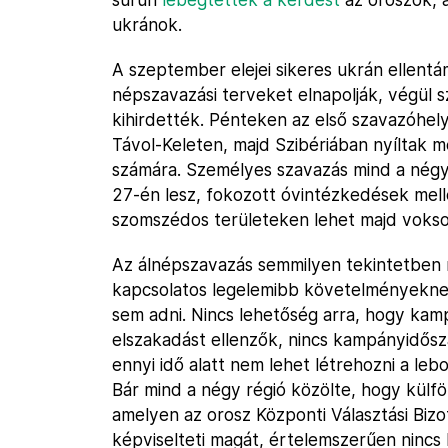
ukránok.
A szeptember elejei sikeres ukrán ellentám
népszavazási terveket elnapolják, végül
kihirdették. Pénteken az első szavazóhel
Távol-Keleten, majd Szibériában nyíltak m
számára. Személyes szavazás mind a nég
27-én lesz, fokozott óvintézkedések mell
szomszédos területeken lehet majd voksol
Az álnépszavazás semmilyen tekintetben 
kapcsolatos legelemibb követelményeknek
sem adni. Nincs lehetőség arra, hogy kamp
elszakadást ellenzők, nincs kampányidősz
ennyi idő alatt nem lehet létrehozni a leb
Bár mind a négy régió közölte, hogy külf
amelyen az orosz Központi Választási Bizo
képviselteti magát, értelemszerűen nincs