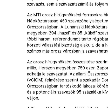
szavazás, sem a szavazatszámlálás folyam
Az MTI orosz hírügynökségi forrásokra hiv
Népköztársaság 450 szavazóhelyiséget ny
Oroszországban. A Luhanszki Népköztársa
megyében 394 „hazai” és 85 „külső” szava
többi három, referendumot tartó régióba
körzeti választási bizottság alakult, de a
számos más orosz városban is szavazhatn
Az orosz hírügynökség összesítése szerint
millió, Herszon megyében 750 ezer, Zapor
adhatja le szavazatát. Az állami Összoro
(VCIOM) felmérése szerint a szakadár Do
Oroszországban tartózkodó lakosai körébe
és a potenciális szavazók 95 százaléka kí
váljon.