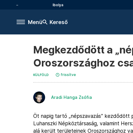
Ibolya
Menü
Kereső
Megkezdődött a „né
Oroszországhoz csa
frissítve
KÜLFÖLD
Aradi Hanga Zsófia
Öt napig tartó „népszavazás” kezdődött 
Luhanszki Népköztársaság, valamint Hers
alá került területeinek Oroszországhoz val