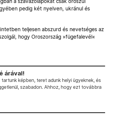
gban a szavazólapokat csak oroszul
egyében pedig két nyelven, ukránul és
intetben teljesen abszurd és nevetséges az
szolgál, hogy Oroszország »fügefalevél«
 árával!
artunk képben, teret adunk helyi ügyeknek, és
ggetlenül, szabadon. Ahhoz, hogy ezt továbbra