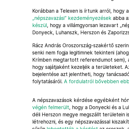
Korábban a Telexen is írtunk arról, hogy a
„népszavazási” kezdeményezések
abba a
készül
, hogy a villámgyorsan lezavart „n
Donyeck, Luhanszk, Herszon és Zaporizzsj
Rácz András Oroszország-szakértő szeri
senki nem fogja legitimnek tekinteni (aho
Krímben megtartott referendumot sem), a
hogy sajátjaként kezeljék a területeket. 
bejelentése azt jelentheti, hogy tanácsa
folytatásáról.
A fordulatról bővebben ebb
A népszavazások kérdése egyébként hóna
végén felmerült
, hogy a Donyecki és a L
déli Herszon megye megszállt területein i
létrehozni, és egy népszavazással kiszakí
sűrűn
lebegtették a kérdést
az oroszok, a