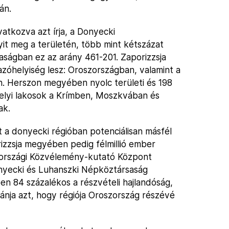
án.
atkozva azt írja, a Donyecki
it meg a területén, több mint kétszázat
ságban ez az arány 461-201. Zaporizzsja
zóhelyiség lesz: Oroszországban, valamint a
n. Herszon megyében nyolc területi és 198
 helyi lakosok a Krímben, Moszkvában és
ak.
 a donyecki régióban potenciálisan másfél
izzsja megyében pedig félmillió ember
szországi Közvélemény-kutató Központ
nyecki és Luhanszki Népköztársaság
n 84 százalékos a részvételi hajlandóság,
vánja azt, hogy régiója Oroszország részévé