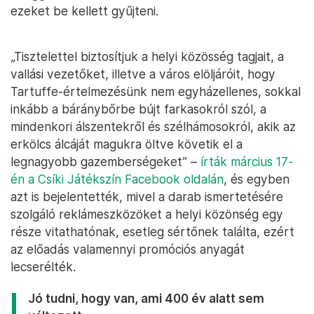
ezeket be kellett gyűjteni.
„Tisztelettel biztosítjuk a helyi közösség tagjait, a
vallási vezetőket, illetve a város elöljáróit, hogy
Tartuffe-értelmezésünk nem egyházellenes, sokkal
inkább a báránybőrbe bújt farkasokról szól, a
mindenkori álszentekről és szélhámosokról, akik az
erkölcs álcáját magukra öltve követik el a
legnagyobb gazemberségeket” –
írták március 17-
én a Csíki Játékszín Facebook oldalán
, és egyben
azt is bejelentették, mivel a darab ismertetésére
szolgáló reklámeszközöket a helyi közönség egy
része vitathatónak, esetleg sértőnek találta, ezért
az előadás valamennyi promóciós anyagát
lecserélték.
Jó tudni, hogy van, ami 400 év alatt sem