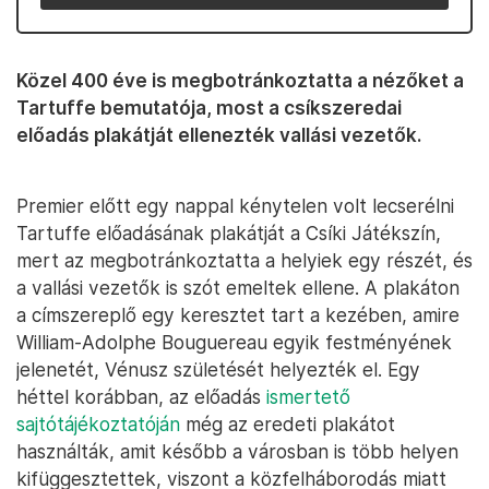
Közel 400 éve is megbotránkoztatta a nézőket a
Tartuffe bemutatója, most a csíkszeredai
előadás plakátját ellenezték vallási vezetők.
Premier előtt egy nappal kénytelen volt lecserélni
Tartuffe előadásának plakátját a Csíki Játékszín,
mert az megbotránkoztatta a helyiek egy részét, és
a vallási vezetők is szót emeltek ellene. A plakáton
a címszereplő egy keresztet tart a kezében, amire
William-Adolphe Bouguereau egyik festményének
jelenetét, Vénusz születését helyezték el. Egy
héttel korábban, az előadás
ismertető
sajtótájékoztatóján
még az eredeti plakátot
használták, amit később a városban is több helyen
kifüggesztettek, viszont a közfelháborodás miatt