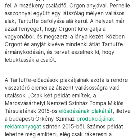
fel. A hiszékeny családfő, Orgon anyjával, Pernelle
asszonnyal együtt egy látszólag mélyen vallásos
alak, Tartuffe befolyása alá kerül. A helyzet már
azzal fenyeget, hogy Orgont kiforgatja a
vagyonából, és megszerzi a lánya kezét. Közben
Orgont és anyját kivéve mindenki átlát Tartuffe
ármánykodásán, és tervet eszelnek ki, hogy
lebuktassák a csalót.
A Tartuffe-előadások plakátjainak azóta is rendre
visszatérő elemei az álszent vallásosságra való
utalások. „Csak két példát említek, a
Marosvásárhelyi Nemzeti Színház Tompa Miklós
Társulatának 2015-ös
előadásának plakátját
, illetve
a budapesti Örkény Színház
produkciójának
reklámanyagát
szintén 2015-ből. Számos példát
lehetne még említeni, elég csak rákeresni a