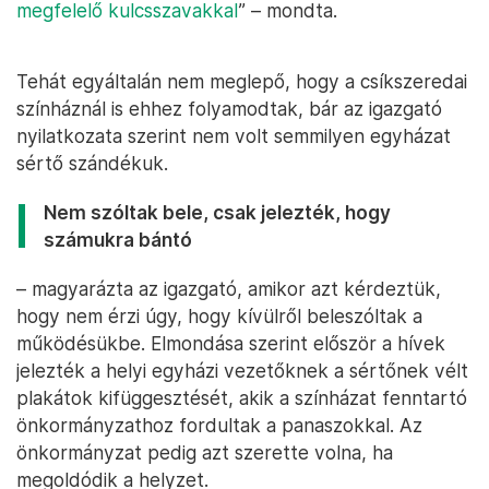
megfelelő kulcsszavakkal
” – mondta.
Tehát egyáltalán nem meglepő, hogy a csíkszeredai
színháznál is ehhez folyamodtak, bár az igazgató
nyilatkozata szerint nem volt semmilyen egyházat
sértő szándékuk.
Nem szóltak bele, csak jelezték, hogy
számukra bántó
– magyarázta az igazgató, amikor azt kérdeztük,
hogy nem érzi úgy, hogy kívülről beleszóltak a
működésükbe. Elmondása szerint először a hívek
jelezték a helyi egyházi vezetőknek a sértőnek vélt
plakátok kifüggesztését, akik a színházat fenntartó
önkormányzathoz fordultak a panaszokkal. Az
önkormányzat pedig azt szerette volna, ha
megoldódik a helyzet.