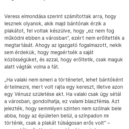
Veress elmondása szerint számítottak arra, hogy
lesznek olyanok, akik majd bántónak érzik a
plakátot, fel voltak készülve, hogy „ez nem fog
működni ebben a városban”, ezért nem erőltették a
megtartását. Ahogy az igazgató fogalmazott, nekik
sem érdekük, hogy megsértsék a saját
közösségüket, és azzal, hogy erőltetik, csak maguk
alatt vágták volna a fát.
„Ha valaki nem ismeri a történetet, lehet bántóként
értelmezni, mert volt rajta egy kereszt, illetve azon
egy Vénusz születése akt. Ha valaki csak úgy sétál
a városban, gondolhatja, ez valami blaszfémia. Azt
jelezték, hogy semmilyen szinten nem szólnak bele
abba, hogy az épületen belül, a színpadon mi
történik, csak a plakát túlságosan erős volt” –