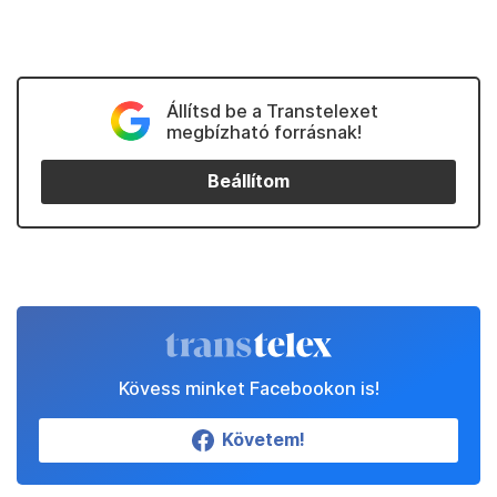
Állítsd be a Transtelexet
megbízható forrásnak!
Beállítom
Kövess minket Facebookon is!
Követem!