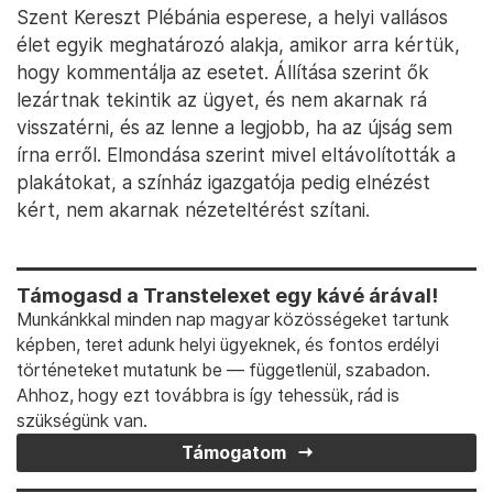
Szent Kereszt Plébánia esperese, a helyi vallásos
élet egyik meghatározó alakja, amikor arra kértük,
hogy kommentálja az esetet. Állítása szerint ők
lezártnak tekintik az ügyet, és nem akarnak rá
visszatérni, és az lenne a legjobb, ha az újság sem
írna erről. Elmondása szerint mivel eltávolították a
plakátokat, a színház igazgatója pedig elnézést
kért, nem akarnak nézeteltérést szítani.
Támogasd a Transtelexet egy kávé árával!
Munkánkkal minden nap magyar közösségeket tartunk
képben, teret adunk helyi ügyeknek, és fontos erdélyi
történeteket mutatunk be — függetlenül, szabadon.
Ahhoz, hogy ezt továbbra is így tehessük, rád is
szükségünk van.
Támogatom