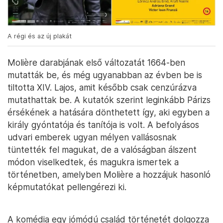
A régi és az új plakát
Molière darabjának első változatát 1664-ben
mutatták be, és még ugyanabban az évben be is
tiltotta XIV. Lajos, amit később csak cenzúrázva
mutathattak be. A kutatók szerint leginkább Párizs
érsékének a hatására dönthetett így, aki egyben a
király gyóntatója és tanítója is volt. A befolyásos
udvari emberek ugyan mélyen vallásosnak
tüntették fel magukat, de a valóságban álszent
módon viselkedtek, és magukra ismertek a
történetben, amelyben Molière a hozzájuk hasonló
képmutatókat pellengérezi ki.
A komédia egy jómódú család történetét dolgozza