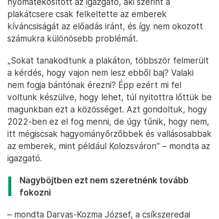
nyomatékosított az igazgató, aki szerint a
plakátcsere csak felkeltette az emberek
kíváncsiságát az előadás iránt, és így nem okozott
számukra különösebb problémát.
„Sokat tanakodtunk a plakáton, többször felmerült
a kérdés, hogy vajon nem lesz ebből baj? Valaki
nem fogja bántónak érezni? Épp ezért mi fel
voltunk készülve, hogy lehet, túl nyitottra lőttük be
magunkban ezt a közösséget. Azt gondoltuk, hogy
2022-ben ez el fog menni, de úgy tűnik, hogy nem,
itt mégiscsak hagyományőrzőbbek és vallásosabbak
az emberek, mint például Kolozsváron” – mondta az
igazgató.
Nagyböjtben ezt nem szeretnénk tovább
fokozni
– mondta Darvas-Kozma József, a csíkszeredai