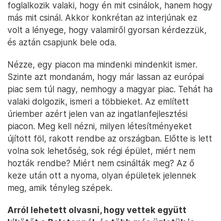
foglalkozik valaki, hogy én mit csinálok, hanem hogy
más mit csinál. Akkor konkrétan az interjúnak ez
volt a lényege, hogy valamiről gyorsan kérdezzük,
és aztán csapjunk bele oda.
Nézze, egy piacon ma mindenki mindenkit ismer.
Szinte azt mondanám, hogy már lassan az európai
piac sem túl nagy, nemhogy a magyar piac. Tehát ha
valaki dolgozik, ismeri a többieket. Az említett
úriember azért jelen van az ingatlanfejlesztési
piacon. Meg kell nézni, milyen létesítményeket
újított föl, rakott rendbe az országban. Előtte is lett
volna sok lehetőség, sok régi épület, miért nem
hozták rendbe? Miért nem csinálták meg? Az ő
keze után ott a nyoma, olyan épületek jelennek
meg, amik tényleg szépek.
Arról lehetett olvasni, hogy vettek együtt