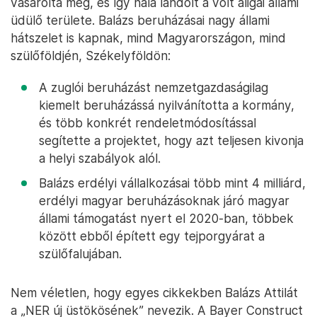
vásárolta meg, és így nála landolt a volt aligai állami
üdülő területe. Balázs beruházásai nagy állami
hátszelet is kapnak, mind Magyarországon, mind
szülőföldjén, Székelyföldön:
A zuglói beruházást nemzetgazdaságilag
kiemelt beruházássá nyilvánította a kormány,
és több konkrét rendeletmódosítással
segítette a projektet, hogy azt teljesen kivonja
a helyi szabályok alól.
Balázs erdélyi vállalkozásai több mint 4 milliárd,
erdélyi magyar beruházásoknak járó magyar
állami támogatást nyert el 2020-ban, többek
között ebből épített egy tejporgyárat a
szülőfalujában.
Nem véletlen, hogy egyes cikkekben Balázs Attilát
a „NER új üstökösének” nevezik. A Bayer Construct