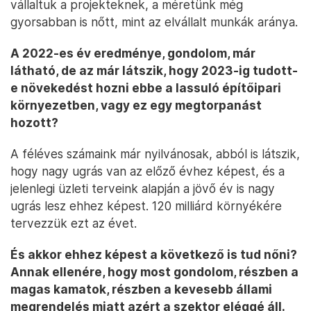
vállaltuk a projekteknek, a méretünk még
gyorsabban is nőtt, mint az elvállalt munkák aránya.
A 2022-es év eredménye, gondolom, már
látható, de az már látszik, hogy 2023-ig tudott-
e növekedést hozni ebbe a lassuló építőipari
környezetben, vagy ez egy megtorpanást
hozott?
A féléves számaink már nyilvánosak, abból is látszik,
hogy nagy ugrás van az előző évhez képest, és a
jelenlegi üzleti terveink alapján a jövő év is nagy
ugrás lesz ehhez képest. 120 milliárd környékére
tervezzük ezt az évet.
És akkor ehhez képest a következő is tud nőni?
Annak ellenére, hogy most gondolom, részben a
magas kamatok, részben a kevesebb állami
megrendelés miatt azért a szektor eléggé áll.