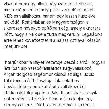
viszont nem egy állami pályázatokon felhizlalt,
mesterségesen komoly piaci szereplővé nevelt
NER-es vállalkozás, hanem egy lassan húsz éve
működő, Romániában és Magyarországon is
sikeresen növekvő építőipari cég, amely akkorára
nőtt, hogy a NER sem tudja megkerülni. Legalábbis
erre lehet következtetni a Balázs Attilával készült
interjúnkból.
Interjúnkban a Bayer vezetője beszélt arról, hogyan
lett ipari alpinistából milliárdos nagyvállalkozó,
Aligán dolgozó segédmunkásból az aligai üdülő
tulajdonosa és fejlesztője, lakásokat és
bevásárlóközpontokat építő vállalkozóból
stadionok felújítója és a Paks II. beruházás egyik
potenciális kivitelezője. Elmondása alapján egy
bizonyos méret fölött az ember már mindenkit