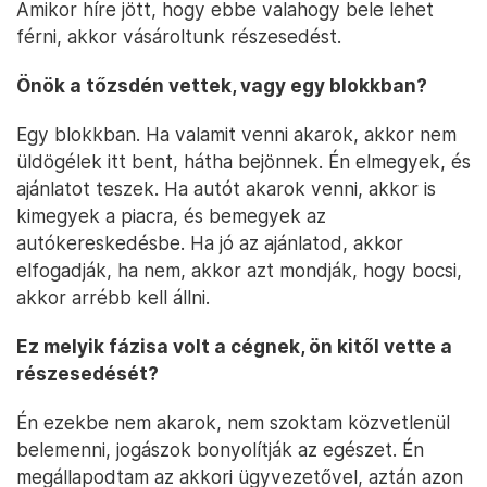
Amikor híre jött, hogy ebbe valahogy bele lehet
férni, akkor vásároltunk részesedést.
Önök a tőzsdén vettek, vagy egy blokkban?
Egy blokkban. Ha valamit venni akarok, akkor nem
üldögélek itt bent, hátha bejönnek. Én elmegyek, és
ajánlatot teszek. Ha autót akarok venni, akkor is
kimegyek a piacra, és bemegyek az
autókereskedésbe. Ha jó az ajánlatod, akkor
elfogadják, ha nem, akkor azt mondják, hogy bocsi,
akkor arrébb kell állni.
Ez melyik fázisa volt a cégnek, ön kitől vette a
részesedését?
Én ezekbe nem akarok, nem szoktam közvetlenül
belemenni, jogászok bonyolítják az egészet. Én
megállapodtam az akkori ügyvezetővel, aztán azon