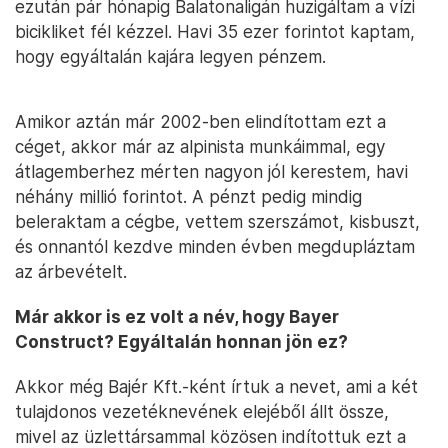
ezután pár hónapig Balatonaligán huzigáltam a vízi
bicikliket fél kézzel. Havi 35 ezer forintot kaptam,
hogy egyáltalán kajára legyen pénzem.
Amikor aztán már 2002-ben elindítottam ezt a
céget, akkor már az alpinista munkáimmal, egy
átlagemberhez mérten nagyon jól kerestem, havi
néhány millió forintot. A pénzt pedig mindig
beleraktam a cégbe, vettem szerszámot, kisbuszt,
és onnantól kezdve minden évben megdupláztam
az árbevételt.
Már akkor is ez volt a név, hogy Bayer
Construct? Egyáltalán honnan jön ez?
Akkor még Bajér Kft.-ként írtuk a nevet, ami a két
tulajdonos vezetéknevének elejéből állt össze,
mivel az üzlettársammal közösen indítottuk ezt a