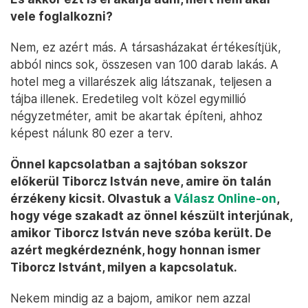
vele foglalkozni?
Nem, ez azért más. A társasházakat értékesítjük,
abból nincs sok, összesen van 100 darab lakás. A
hotel meg a villarészek alig látszanak, teljesen a
tájba illenek. Eredetileg volt közel egymillió
négyzetméter, amit be akartak építeni, ahhoz
képest nálunk 80 ezer a terv.
Önnel kapcsolatban a sajtóban sokszor
előkerül Tiborcz István neve, amire ön talán
érzékeny kicsit. Olvastuk a
Válasz Online-on
,
hogy vége szakadt az önnel készült interjúnak,
amikor Tiborcz István neve szóba került. De
azért megkérdeznénk, hogy honnan ismer
Tiborcz Istvánt, milyen a kapcsolatuk.
Nekem mindig az a bajom, amikor nem azzal