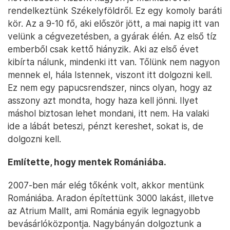
rendelkeztünk Székelyföldről. Ez egy komoly baráti
kör. Az a 9-10 fő, aki először jött, a mai napig itt van
velünk a cégvezetésben, a gyárak élén. Az első tíz
emberből csak kettő hiányzik. Aki az első évet
kibírta nálunk, mindenki itt van. Tőlünk nem nagyon
mennek el, hála Istennek, viszont itt dolgozni kell.
Ez nem egy papucsrendszer, nincs olyan, hogy az
asszony azt mondta, hogy haza kell jönni. Ilyet
máshol biztosan lehet mondani, itt nem. Ha valaki
ide a lábát beteszi, pénzt kereshet, sokat is, de
dolgozni kell.
Említette, hogy mentek Romániába.
2007-ben már elég tőkénk volt, akkor mentünk
Romániába. Aradon építettünk 3000 lakást, illetve
az Atrium Mallt, ami Románia egyik legnagyobb
bevásárlóközpontja. Nagybányán dolgoztunk a