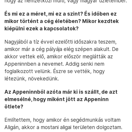
hogy az nemzetközi multi, vagy magyar üzletember.
És mi ez a méret, mi ez a szint? És időben ez
mikor történt a cég életében? Mikor kezdtek
kiépülni ezek a kapcsolatok?
Nagyjából a tíz évvel ezelőtti időszakra teszem,
amikor már a cég pályája elég szépen alakult. De
akkor vettek elő, amikor először meglátták az
Appeninnben a nevemet. Addig senki nem
foglalkozott velünk. Észre se vették, hogy
létezünk, növekedünk.
Az Appeninnből azóta már ki is szállt, de azt
elmesélné, hogy miként jött az Appeninn
ötlete?
Említettem, hogy amikor én segédmunkás voltam
Aligán, akkor a mostani aligai területen dolgoztam.