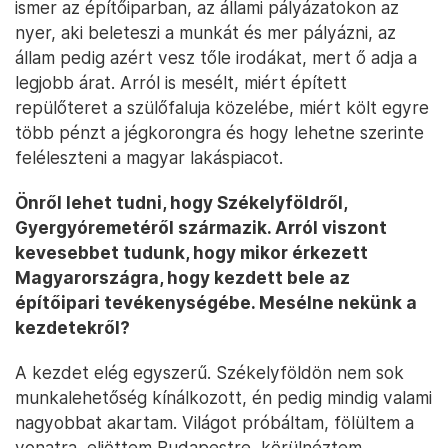
ismer az építőiparban, az állami pályázatokon az
nyer, aki beleteszi a munkát és mer pályázni, az
állam pedig azért vesz tőle irodákat, mert ő adja a
legjobb árat. Arról is mesélt, miért épített
repülőteret a szülőfaluja közelébe, miért költ egyre
több pénzt a jégkorongra és hogy lehetne szerinte
feléleszteni a magyar lakáspiacot.
Önről lehet tudni, hogy Székelyföldről,
Gyergyóremetéről származik. Arról viszont
kevesebbet tudunk, hogy mikor érkezett
Magyarországra, hogy kezdett bele az
építőipari tevékenységébe. Mesélne nekünk a
kezdetekről?
A kezdet elég egyszerű. Székelyföldön nem sok
munkalehetőség kínálkozott, én pedig mindig valami
nagyobbat akartam. Világot próbáltam, fölültem a
vonatra, eljöttem Budapestre, körülnéztem,