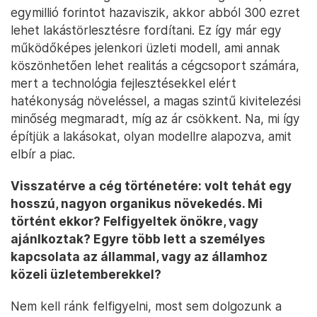
egymillió forintot hazaviszik, akkor abból 300 ezret
lehet lakástörlesztésre fordítani. Ez így már egy
működőképes jelenkori üzleti modell, ami annak
köszönhetően lehet realitás a cégcsoport számára,
mert a technológia fejlesztésekkel elért
hatékonyság növeléssel, a magas szintű kivitelezési
minőség megmaradt, míg az ár csökkent. Na, mi így
építjük a lakásokat, olyan modellre alapozva, amit
elbír a piac.
Visszatérve a cég történetére: volt tehát egy
hosszú, nagyon organikus növekedés. Mi
történt ekkor? Felfigyeltek önökre, vagy
ajánlkoztak? Egyre több lett a személyes
kapcsolata az állammal, vagy az államhoz
közeli üzletemberekkel?
Nem kell ránk felfigyelni, most sem dolgozunk a