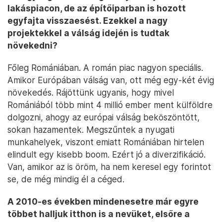
lakáspiacon, de az építőiparban is hozott
egyfajta visszaesést. Ezekkel a nagy
projektekkel a válság idején is tudtak
növekedni?
Főleg Romániában. A román piac nagyon speciális.
Amikor Európában válság van, ott még egy-két évig
növekedés. Rájöttünk ugyanis, hogy mivel
Romániából több mint 4 millió ember ment külföldre
dolgozni, ahogy az európai válság beköszöntött,
sokan hazamentek. Megszűntek a nyugati
munkahelyek, viszont emiatt Romániában hirtelen
elindult egy kisebb boom. Ezért jó a diverzifikáció.
Van, amikor az is öröm, ha nem keresel egy forintot
se, de még mindig él a céged.
A 2010-es években mindenesetre már egyre
többet halljuk itthon is a nevüket, elsőre a