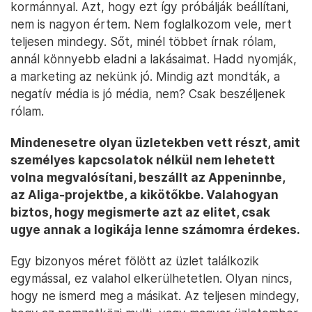
kormánnyal. Azt, hogy ezt így próbálják beállítani,
nem is nagyon értem. Nem foglalkozom vele, mert
teljesen mindegy. Sőt, minél többet írnak rólam,
annál könnyebb eladni a lakásaimat. Hadd nyomják,
a marketing az nekünk jó. Mindig azt mondták, a
negatív média is jó média, nem? Csak beszéljenek
rólam.
Mindenesetre olyan üzletekben vett részt, amit
személyes kapcsolatok nélkül nem lehetett
volna megvalósítani, beszállt az Appeninnbe,
az Aliga-projektbe, a kikötőkbe. Valahogyan
biztos, hogy megismerte azt az elitet, csak
ugye annak a logikája lenne számomra érdekes.
Egy bizonyos méret fölött az üzlet találkozik
egymással, ez valahol elkerülhetetlen. Olyan nincs,
hogy ne ismerd meg a másikat. Az teljesen mindegy,