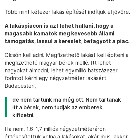
Több mint kétezer lakás építését indítjuk el jövőre.
A lakáspiacon is azt lehet hallani, hogy a
magasabb kamatok meg kevesebb állami
támogatás, lassul a kereslet, befagyott a piac.
Olcsón kell adni. Megfizethető lakást kell építeni a
megfizethető magyar bérek mellé. Itt lehet
nagyokat álmodni, lehet egymillió hatszázezer
forintot kérni egy négyzetméter lakásért
Budapesten,
de nem tartunk ma még ott. Nem tartanak
itt a bérek, nem tudják az emberek
kifizetni.
Ha nem, 1,6–1,7 milliós négyzetméteráron
értékesítettük volna a lakásokat, akár mi is, akkor