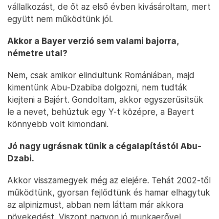
vállalkozást, de őt az első évben kivásároltam, mert
együtt nem működtünk jól.
Akkor a Bayer verzió sem valami bajorra,
németre utal?
Nem, csak amikor elindultunk Romániában, majd
kimentünk Abu-Dzabiba dolgozni, nem tudták
kiejteni a Bajért. Gondoltam, akkor egyszerűsítsük
le a nevet, behúztuk egy Y-t középre, a Bayert
könnyebb volt kimondani.
Jó nagy ugrásnak tűnik a cégalapítástól Abu-
Dzabi.
Akkor visszamegyek még az elejére. Tehát 2002-től
működtünk, gyorsan fejlődtünk és hamar elhagytuk
az alpinizmust, abban nem láttam már akkora
növekedést. Viszont nagyon jó munkaerővel