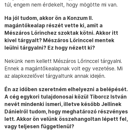
túl, engem nem érdekelt, hogy mögötte mi van.
Ha jól tudom, akkor ön a Konzum II.
magántőkealap részét vette ki, amit a
Mészáros Lőrinchez szoktak kötni. Akkor itt
kivel tárgyalt? Mészáros Lőrinccel mentek
leülni tárgyalni? Ez hogy nézett ki?
Nekünk nem kellett Mészáros Lőrinccel tárgyalni.
Ennek a magántőkealapnak volt egy vezetése. Mi
az alapkezelővel tárgyaltunk annak idején.
Én az időben szeretném elhelyezni a belépését.
A cég egykori tulajdonosai közül Tiborcz István
nevét mindenki ismeri, illetve később Jellinek
Dánielről tudom, hogy meghatározó részvényes
lett. Akkor ön velünk összehangoltan lépett fel,
vagy teljesen függetlenül?