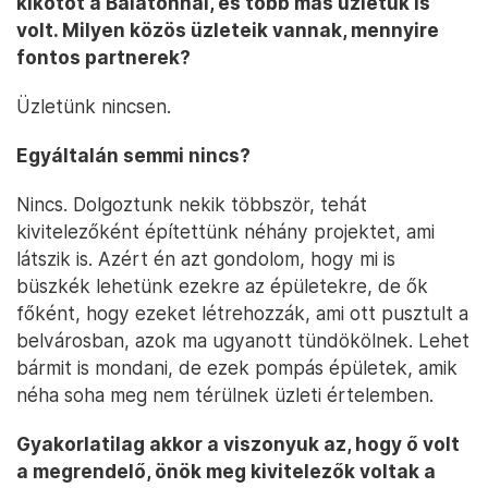
kikötőt a Balatonnál, és több más üzletük is
volt. Milyen közös üzleteik vannak, mennyire
fontos partnerek?
Üzletünk nincsen.
Egyáltalán semmi nincs?
Nincs. Dolgoztunk nekik többször, tehát
kivitelezőként építettünk néhány projektet, ami
látszik is. Azért én azt gondolom, hogy mi is
büszkék lehetünk ezekre az épületekre, de ők
főként, hogy ezeket létrehozzák, ami ott pusztult a
belvárosban, azok ma ugyanott tündökölnek. Lehet
bármit is mondani, de ezek pompás épületek, amik
néha soha meg nem térülnek üzleti értelemben.
Gyakorlatilag akkor a viszonyuk az, hogy ő volt
a megrendelő, önök meg kivitelezők voltak a