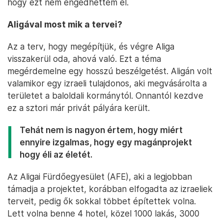
hogy ezt nem engedhettem el.
Aligával most mik a tervei?
Az a terv, hogy megépítjük, és végre Aliga
visszakerül oda, ahová való. Ezt a téma
megérdemelne egy hosszú beszélgetést. Aligán volt
valamikor egy izraeli tulajdonos, aki megvásárolta a
területet a baloldali kormánytól. Onnantól kezdve
ez a sztori már privát pályára került.
Tehát nem is nagyon értem, hogy miért
ennyire izgalmas, hogy egy magánprojekt
hogy éli az életét.
Az Aligai Fürdőegyesület (AFE), aki a legjobban
támadja a projektet, korábban elfogadta az izraeliek
terveit, pedig ők sokkal többet építettek volna.
Lett volna benne 4 hotel, közel 1000 lakás, 3000