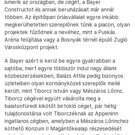
ismerik az országban, de cégét, a Bayer
Constructot és annak beruházásait már annál
többen. Az építőipari óriásvállalat egyre inkább
megkerülhetetlen szereplőnek tűnik a piacon, olyan
projektek fűződnek a nevéhez, mint a Puskás
Aréna felújítása vagy a Bosnyák térnél épülő Zugló
Városközpont projekt.
A Bayer azért is kerül be egyre gyakrabban a
sajtóba, mert egyre többször indul nagy állami
közbeszerzésekben, Balázs Attila pedig bizonyos
üzleteiben olyan kormányközeli szereplők mellé
került, mint Tiborcz István vagy Mészáros Lőrinc.
Tiborcz cégével együtt vásárolta meg a
balatonfüredi kikötőt birtokló céget, pár hétig
tulajdonostársa volt Tiborczéknak az Appeninn
ingatlanos cégben, amelyben a Mészáros Lőrinchez
köthető Konzum II Magántőkealap részesedését