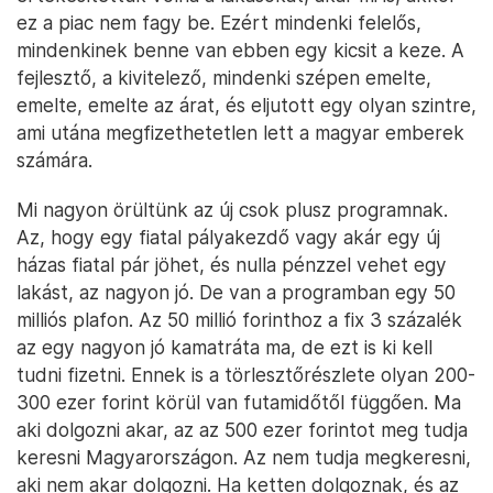
ez a piac nem fagy be. Ezért mindenki felelős,
mindenkinek benne van ebben egy kicsit a keze. A
fejlesztő, a kivitelező, mindenki szépen emelte,
emelte, emelte az árat, és eljutott egy olyan szintre,
ami utána megfizethetetlen lett a magyar emberek
számára.
Mi nagyon örültünk az új csok plusz programnak.
Az, hogy egy fiatal pályakezdő vagy akár egy új
házas fiatal pár jöhet, és nulla pénzzel vehet egy
lakást, az nagyon jó. De van a programban egy 50
milliós plafon. Az 50 millió forinthoz a fix 3 százalék
az egy nagyon jó kamatráta ma, de ezt is ki kell
tudni fizetni. Ennek is a törlesztőrészlete olyan 200-
300 ezer forint körül van futamidőtől függően. Ma
aki dolgozni akar, az az 500 ezer forintot meg tudja
keresni Magyarországon. Az nem tudja megkeresni,
aki nem akar dolgozni. Ha ketten dolgoznak, és az