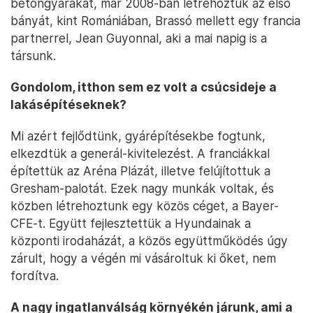
betongyárakat, már 2008-ban létrehoztuk az első
bányát, kint Romániában, Brassó mellett egy francia
partnerrel, Jean Guyonnal, aki a mai napig is a
társunk.
Gondolom, itthon sem ez volt a csúcsideje a
lakásépítéseknek?
Mi azért fejlődtünk, gyárépítésekbe fogtunk,
elkezdtük a generál-kivitelezést. A franciákkal
építettük az Aréna Plázát, illetve felújítottuk a
Gresham-palotát. Ezek nagy munkák voltak, és
közben létrehoztunk egy közös céget, a Bayer-
CFE-t. Együtt fejlesztettük a Hyundainak a
központi irodaházát, a közös együttműködés úgy
zárult, hogy a végén mi vásároltuk ki őket, nem
fordítva.
A nagy ingatlanválság környékén járunk, ami a