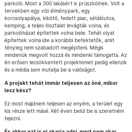
parkoló. Most a 300 lakásért is prüszkölnek. Volt a
tervekben egy vízi élménypark, egy
korcsolyapálya, kikötő, fedett piac, sétálóutca,
kemping, a teljes löszfalat levágták volna, és
parkolóházat építettek volna bele. Tehát olyat
építettek volna ide a korábbi befektetők, amit
tényleg nem szabadott megépíteni. Mégis
mindenük megvolt hozzá és mindenki támogatta. Az
én erősen lecsökkentett projektemet pedig ellenzik
és a média sem mutatja be a valóságot.
A projekt tehát immár teljesen az öné, mikor
lesz kész?
Ez most majdnem teljesen az enyém, a terület egy
kis része lett másé. Két éven belül be is szeretném
fejezni.
És akkor ezt is el akarja adni, mert nem akar