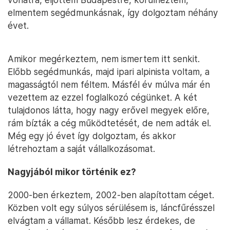
elmentem segédmunkásnak, így dolgoztam néhány
évet.
Amikor megérkeztem, nem ismertem itt senkit.
Előbb segédmunkás, majd ipari alpinista voltam, a
magasságtól nem féltem. Másfél év múlva már én
vezettem az ezzel foglalkozó cégünket. A két
tulajdonos látta, hogy nagy erővel megyek előre,
rám bízták a cég működtetését, de nem adták el.
Még egy jó évet így dolgoztam, és akkor
létrehoztam a saját vállalkozásomat.
Nagyjából mikor történik ez?
2000-ben érkeztem, 2002-ben alapítottam céget.
Közben volt egy súlyos sérülésem is, láncfűrésszel
elvágtam a vállamat. Később lesz érdekes, de