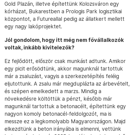
Gold Plazán, illetve építettünk Kolozsváron egy
kórházat, Bukarestben a Prologis Park logisztikai
központot, a Futureallal pedig az állatkert mellett
egy nagy lakóprojektet.
Jól gondolom, hogy itt még nem fővállalkozók
voltak, inkább kivitelezők?
Ez fejlődött, először csak munkást adtunk. Amikor
egy picit erősödtünk, akkor magunknál tartottuk
már a zsaluzást, vagyis a szerkezetépítés feléig
eljutottunk. A zsalu már megduplázta az árbevételt,
és szépen emelkedett a marzs. Mindig a
növekedésre költöttük a pénzt, később már
magunknál tartottuk a betonacélt, építettünk egy
nagyon komoly betonacél-feldolgozót, ma is
messze ez a legkomolyabb Magyarországon. Majd
elkezdtünk a beton irányába is elmenni, vettünk