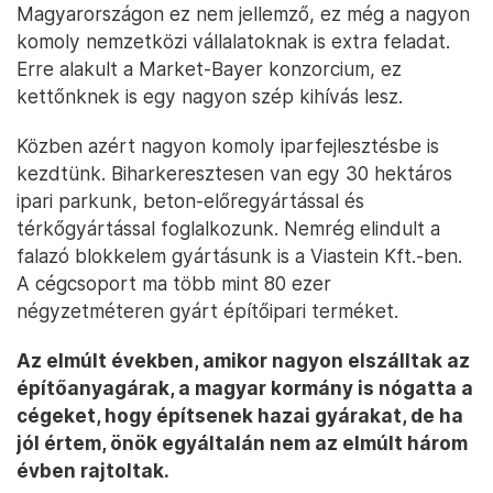
Magyarországon ez nem jellemző, ez még a nagyon
komoly nemzetközi vállalatoknak is extra feladat.
Erre alakult a Market-Bayer konzorcium, ez
kettőnknek is egy nagyon szép kihívás lesz.
Közben azért nagyon komoly iparfejlesztésbe is
kezdtünk. Biharkeresztesen van egy 30 hektáros
ipari parkunk, beton-előregyártással és
térkőgyártással foglalkozunk. Nemrég elindult a
falazó blokkelem gyártásunk is a Viastein Kft.-ben.
A cégcsoport ma több mint 80 ezer
négyzetméteren gyárt építőipari terméket.
Az elmúlt években, amikor nagyon elszálltak az
építőanyagárak, a magyar kormány is nógatta a
cégeket, hogy építsenek hazai gyárakat, de ha
jól értem, önök egyáltalán nem az elmúlt három
évben rajtoltak.