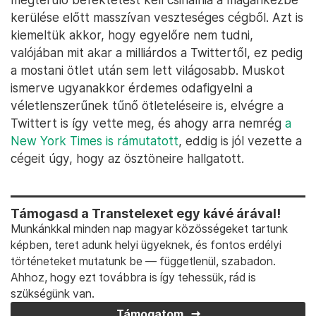
kerülése előtt masszívan veszteséges cégből. Azt is
kiemeltük akkor, hogy egyelőre nem tudni,
valójában mit akar a milliárdos a Twittertől, ez pedig
a mostani ötlet után sem lett világosabb. Muskot
ismerve ugyanakkor érdemes odafigyelni a
véletlenszerűnek tűnő ötleteléseire is, elvégre a
Twittert is így vette meg, és ahogy arra nemrég
a
New York Times is rámutatott
, eddig is jól vezette a
cégeit úgy, hogy az ösztöneire hallgatott.
Támogasd a Transtelexet egy kávé árával!
Munkánkkal minden nap magyar közösségeket tartunk
képben, teret adunk helyi ügyeknek, és fontos erdélyi
történeteket mutatunk be — függetlenül, szabadon.
Ahhoz, hogy ezt továbbra is így tehessük, rád is
szükségünk van.
Támogatom