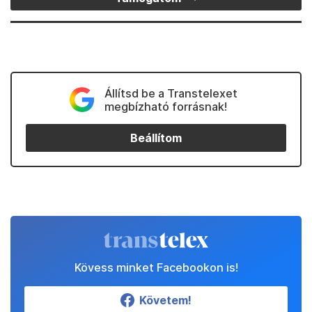
Állítsd be a Transtelexet
megbízható forrásnak!
Beállítom
Kövess minket Facebookon is!
Követem!