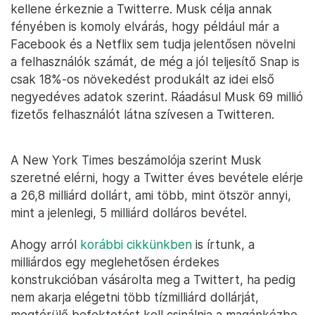
kellene érkeznie a Twitterre. Musk célja annak
fényében is komoly elvárás, hogy például már a
Facebook és a Netflix sem tudja jelentősen növelni
a felhasználók számát, de még a jól teljesítő Snap is
csak 18%-os növekedést produkált az idei első
negyedéves adatok szerint. Ráadásul Musk 69 millió
fizetős felhasználót látna szívesen a Twitteren.
A New York Times beszámolója szerint Musk
szeretné elérni, hogy a Twitter éves bevétele elérje
a 26,8 milliárd dollárt, ami több, mint ötször annyi,
mint a jelenlegi, 5 milliárd dolláros bevétel.
Ahogy arról
korábbi cikkünkben
is írtunk, a
milliárdos egy meglehetősen érdekes
konstrukcióban vásárolta meg a Twittert, ha pedig
nem akarja elégetni több tízmilliárd dollárját,
megtérülő befektetést kell csinálnia a magánkézbe