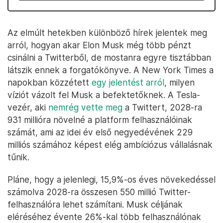
Az elmúlt hetekben különböző hírek jelentek meg
arról, hogyan akar Elon Musk még több pénzt
csinálni a Twitterből, de mostanra egyre tisztábban
látszik ennek a forgatókönyve. A New York Times a
napokban közzétett
egy jelentést arról
, milyen
víziót vázolt fel Musk a befektetőknek. A Tesla-
vezér, aki
nemrég vette meg
a Twittert, 2028-ra
931 millióra növelné a platform felhasználóinak
számát, ami az idei év első negyedévének 229
milliós számához képest elég ambíciózus vállalásnak
tűnik.
Pláne, hogy a jelenlegi, 15,9%-os éves növekedéssel
számolva 2028-ra összesen 550 millió Twitter-
felhasználóra lehet számítani. Musk céljának
eléréséhez évente 26%-kal több felhasználónak