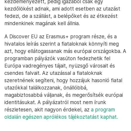
kezdeményezett, pedig igazából csak egy
kezdőlökést adnak, ami adott esetben az utazást
fedezi, de a szállást, a belépőket és az étkezést
mindenkinek magának kell állnia.
A Discover EU az Erasmus+ program része, és a
hivatalos leírás szerint a fiataloknak könnyíti meg
azt, hogy ellátogassanak más európai országokba. A
programban pályázók vasúton fedezhetik fel
Európa vadregényes tájait, nyüzsgő városait és
csendes falvait. Az utazással a fiataloknak
szeretnének segíteni, hogy hozzájuk hasonló fiatal
utazókkal találkozzanak, önállóbbá,
magabiztosabbá váljanak, és megerősítsék európai
identitásukat. A pályázatról most nem írunk
részletesen, akit nagyon érdekel, az
a program
oldalán egészen aprólékos tájékoztatást kaphat.