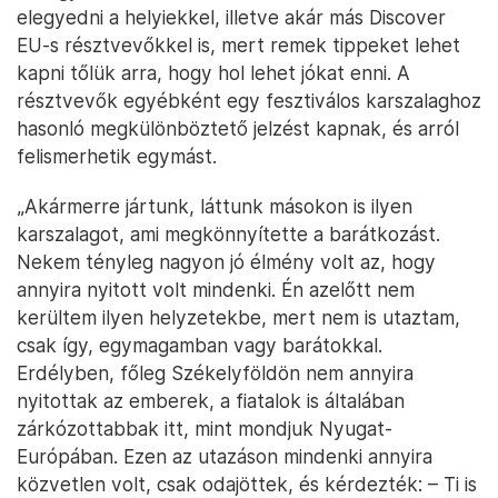
elegyedni a helyiekkel, illetve akár más Discover
EU-s résztvevőkkel is, mert remek tippeket lehet
kapni tőlük arra, hogy hol lehet jókat enni. A
résztvevők egyébként egy fesztiválos karszalaghoz
hasonló megkülönböztető jelzést kapnak, és arról
felismerhetik egymást.
„Akármerre jártunk, láttunk másokon is ilyen
karszalagot, ami megkönnyítette a barátkozást.
Nekem tényleg nagyon jó élmény volt az, hogy
annyira nyitott volt mindenki. Én azelőtt nem
kerültem ilyen helyzetekbe, mert nem is utaztam,
csak így, egymagamban vagy barátokkal.
Erdélyben, főleg Székelyföldön nem annyira
nyitottak az emberek, a fiatalok is általában
zárkózottabbak itt, mint mondjuk Nyugat-
Európában. Ezen az utazáson mindenki annyira
közvetlen volt, csak odajöttek, és kérdezték: – Ti is