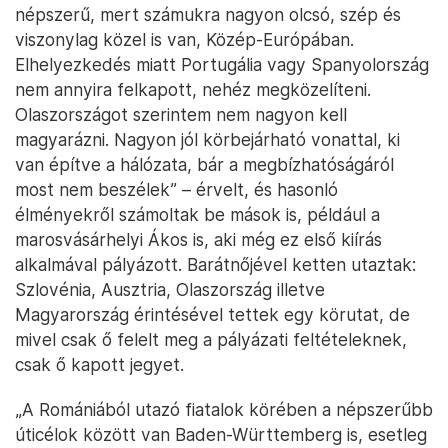
népszerű, mert számukra nagyon olcsó, szép és
viszonylag közel is van, Közép-Európában.
Elhelyezkedés miatt Portugália vagy Spanyolország
nem annyira felkapott, nehéz megközelíteni.
Olaszországot szerintem nem nagyon kell
magyarázni. Nagyon jól körbejárható vonattal, ki
van építve a hálózata, bár a megbízhatóságáról
most nem beszélek” – érvelt, és hasonló
élményekről számoltak be mások is, például a
marosvásárhelyi Ákos is, aki még ez első kiírás
alkalmával pályázott. Barátnőjével ketten utaztak:
Szlovénia, Ausztria, Olaszország illetve
Magyarország érintésével tettek egy körutat, de
mivel csak ő felelt meg a pályázati feltételeknek,
csak ő kapott jegyet.
„A Romániából utazó fiatalok körében a népszerűbb
úticélok között van Baden-Württemberg is, esetleg