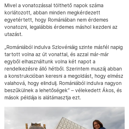
Mivel a vonatozással tölthető napok száma
korlátozott, abban minden megkérdezett
egyetértett, hogy Romániában nem érdemes
vonatozni, legalábbis érdemes máshol kezdeni az
utazást.
„Romániából indulva Szlovéniáig szinte másfél napig
tartott volna az út vonattal, és azzal már-már
egyből elhasználtunk volna két napot a
rendelkezésre álló hétből. Szerintem muszáj abban
a konstrukcióban keresni a megoldást, hogy elmész
valahová, hogy elindulj. Romániából indulva nagyon
beszűkülnek a lehetőségek” – vélekedett Ákos, és
mások példája is alátámasztja ezt.