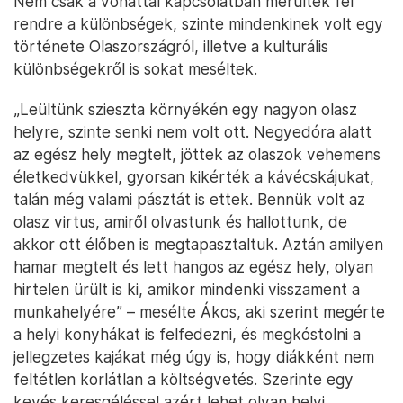
Nem csak a vonattal kapcsolatban merültek fel
rendre a különbségek, szinte mindenkinek volt egy
története Olaszországról, illetve a kulturális
különbségekről is sokat meséltek.
„Leültünk szieszta környékén egy nagyon olasz
helyre, szinte senki nem volt ott. Negyedóra alatt
az egész hely megtelt, jöttek az olaszok vehemens
életkedvükkel, gyorsan kikérték a kávécskájukat,
talán még valami pásztát is ettek. Bennük volt az
olasz virtus, amiről olvastunk és hallottunk, de
akkor ott élőben is megtapasztaltuk. Aztán amilyen
hamar megtelt és lett hangos az egész hely, olyan
hirtelen ürült is ki, amikor mindenki visszament a
munkahelyére” – mesélte Ákos, aki szerint megérte
a helyi konyhákat is felfedezni, és megkóstolni a
jellegzetes kajákat még úgy is, hogy diákként nem
feltétlen korlátlan a költségvetés. Szerinte egy
kevés keresgéléssel azért lehet olyan helyi