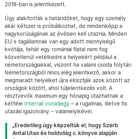
2018-ban is jelentkezett.
Úgy alakították a határidőket, hogy egy személy
akár kétszer is próbálkozhat, de mindenképp a
nagykorúságának az évében kell utaznia. Minden
EU-s tagállamnak van egy adott mennyiségű
kvótája, tehát egy romániai fiatal nem fog
közvetlenül vetélkedni a helyekért például a
németországiakkal, viszont ha valami csoda folytán
Németországból nincs elég jelentkező, akkor a
megmaradt helyeiket újra elosztják azok között az
országok között, ahol túljelentkezés volt. A
résztvevők maximum egy hónapig utazhatnak a
kétféle
Interrail vonatjegy
– a rugalmas, illetve fix
utazási igazolvány – valamelyikével.
„Eredetileg úgy képzeltük el, hogy Szerb
Antal Utas és holdvilág c. könyve alapján