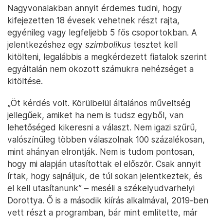
Nagyvonalakban annyit érdemes tudni, hogy
kifejezetten 18 évesek vehetnek részt rajta,
egyénileg vagy legfeljebb 5 fős csoportokban. A
jelentkezéshez egy
szimbolikus
tesztet kell
kitölteni, legalábbis a megkérdezett fiatalok szerint
egyáltalán nem okozott számukra nehézséget a
kitöltése.
„Öt kérdés volt. Körülbelül általános műveltség
jellegűek, amiket ha nem is tudsz egyből, van
lehetőséged kikeresni a választ. Nem igazi szűrű,
valószínűleg többen válaszolnak 100 százalékosan,
mint ahányan elrontják. Nem is tudom pontosan,
hogy mi alapján utasítottak el először. Csak annyit
írtak, hogy sajnáljuk, de túl sokan jelentkeztek, és
el kell utasítanunk” – meséli a székelyudvarhelyi
Dorottya. Ő is a második kiírás alkalmával, 2019-ben
vett részt a programban, bár mint említette, már