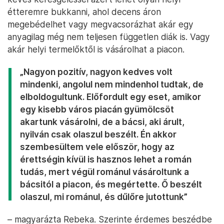
étteremre bukkanni, ahol decens áron
megebédelhet vagy megvacsorázhat akár egy
anyagilag még nem teljesen független diák is. Vagy
akár helyi termelőktől is vásárolhat a piacon.
„Nagyon pozitív, nagyon kedves volt
mindenki, angolul nem mindenhol tudtak, de
elboldogultunk. Előfordult egy eset, amikor
egy kisebb város piacán gyümölcsöt
akartunk vásárolni, de a bácsi, aki árult,
nyilván csak olaszul beszélt. Én akkor
szembesültem vele először, hogy az
érettségin kívül is hasznos lehet a román
tudás, mert végül románul vásároltunk a
bácsitól a piacon, és megértette. Ő beszélt
olaszul, mi románul, és dűlőre jutottunk”
– magyarázta Rebeka. Szerinte érdemes beszédbe