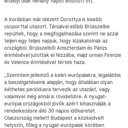
erdélyi diák néhány napot eltöltött ott.
A korábban már idézett Dorottya is kisebb
csoporttal utazott. Társaival előbb Brüsszelbe
repültek, hogy a megfogalmazása szerint ne azzal
teljen egy teljes napjuk, hogy kizakatolnak az
országból. Brüsszelből Amszterdam és Párizs
érintésével jutottak el Nizzába, majd onnan Firenze
és Velence érintésével tértek haza.
„Szerintem jellemző a kelet-európaiakra, legalábbis
a beszélgetéseink alapján, hogy általában olyan
kéthetes periódusra tervezik az utazást, vagy
valamivel még annál is rövidebbre. A nyugat-
európai országokból jövők azért kihasználják a
rendelkezésre álló 30 napos időkeretet.
Olaszország mellett Budapest a közkedvelt
helyszín, főleg a nyugat-európaiak körében