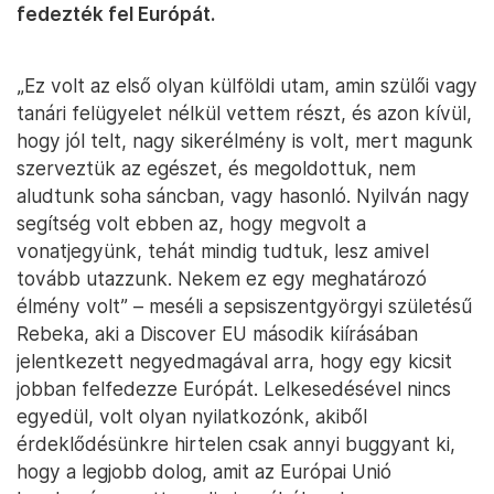
fedezték fel Európát.
„Ez volt az első olyan külföldi utam, amin szülői vagy
tanári felügyelet nélkül vettem részt, és azon kívül,
hogy jól telt, nagy sikerélmény is volt, mert magunk
szerveztük az egészet, és megoldottuk, nem
aludtunk soha sáncban, vagy hasonló. Nyilván nagy
segítség volt ebben az, hogy megvolt a
vonatjegyünk, tehát mindig tudtuk, lesz amivel
tovább utazzunk. Nekem ez egy meghatározó
élmény volt” – meséli a sepsiszentgyörgyi születésű
Rebeka, aki a Discover EU második kiírásában
jelentkezett negyedmagával arra, hogy egy kicsit
jobban felfedezze Európát. Lelkesedésével nincs
egyedül, volt olyan nyilatkozónk, akiből
érdeklődésünkre hirtelen csak annyi buggyant ki,
hogy a legjobb dolog, amit az Európai Unió