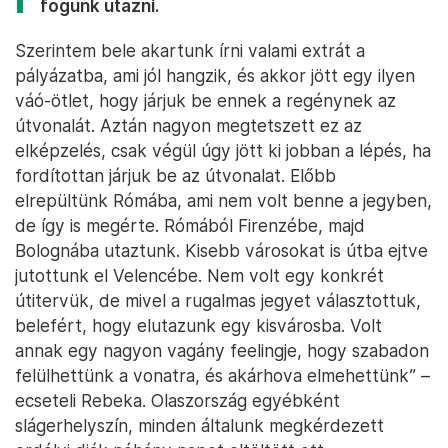
fogunk utazni.
Szerintem bele akartunk írni valami extrát a
pályázatba, ami jól hangzik, és akkor jött egy ilyen
váó-ötlet, hogy járjuk be ennek a regénynek az
útvonalát. Aztán nagyon megtetszett ez az
elképzelés, csak végül úgy jött ki jobban a lépés, ha
fordítottan járjuk be az útvonalat. Előbb
elrepültünk Rómába, ami nem volt benne a jegyben,
de így is megérte. Rómából Firenzébe, majd
Bolognába utaztunk. Kisebb városokat is útba ejtve
jutottunk el Velencébe. Nem volt egy konkrét
útitervük, de mivel a rugalmas jegyet választottuk,
belefért, hogy elutazunk egy kisvárosba. Volt
annak egy nagyon vagány feelingje, hogy szabadon
felülhettünk a vonatra, és akárhova elmehettünk” –
ecseteli Rebeka. Olaszország egyébként
slágerhelyszín, minden általunk megkérdezett