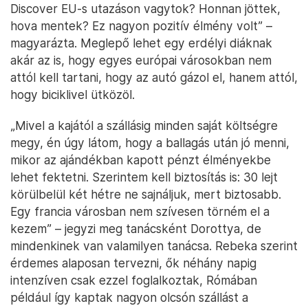
Discover EU-s utazáson vagytok? Honnan jöttek,
hova mentek? Ez nagyon pozitív élmény volt” –
magyarázta. Meglepő lehet egy erdélyi diáknak
akár az is, hogy egyes európai városokban nem
attól kell tartani, hogy az autó gázol el, hanem attól,
hogy biciklivel ütközöl.
„Mivel a kajától a szállásig minden saját költségre
megy, én úgy látom, hogy a ballagás után jó menni,
mikor az ajándékban kapott pénzt élményekbe
lehet fektetni. Szerintem kell biztosítás is: 30 lejt
körülbelül két hétre ne sajnáljuk, mert biztosabb.
Egy francia városban nem szívesen törném el a
kezem” – jegyzi meg tanácsként Dorottya, de
mindenkinek van valamilyen tanácsa. Rebeka szerint
érdemes alaposan tervezni, ők néhány napig
intenzíven csak ezzel foglalkoztak, Rómában
például így kaptak nagyon olcsón szállást a