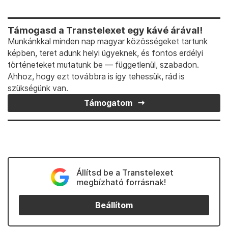
Támogasd a Transtelexet egy kávé árával!
Munkánkkal minden nap magyar közösségeket tartunk
képben, teret adunk helyi ügyeknek, és fontos erdélyi
történeteket mutatunk be — függetlenül, szabadon.
Ahhoz, hogy ezt továbbra is így tehessük, rád is
szükségünk van.
Támogatom
Állítsd be a Transtelexet
megbízható forrásnak!
Beállítom