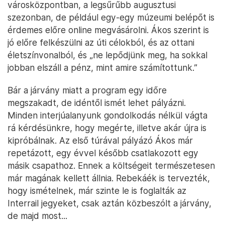
városközpontban, a legsűrűbb augusztusi
szezonban, de például egy-egy múzeumi belépőt is
érdemes előre online megvásárolni. Ákos szerint is
jó előre felkészülni az úti célokból, és az ottani
életszínvonalból, és „ne lepődjünk meg, ha sokkal
jobban elszáll a pénz, mint amire számítottunk.”
Bár a járvány miatt a program egy időre
megszakadt, de idéntől ismét lehet pályázni.
Minden interjúalanyunk gondolkodás nélkül vágta
rá kérdésünkre, hogy megérte, illetve akár újra is
kipróbálnak. Az első túrával pályázó Ákos már
repetázott, egy évvel később csatlakozott egy
másik csapathoz. Ennek a költségeit természetesen
már magának kellett állnia. Rebekáék is tervezték,
hogy ismételnek, már szinte le is foglalták az
Interrail jegyeket, csak aztán közbeszólt a járvány,
de majd most...