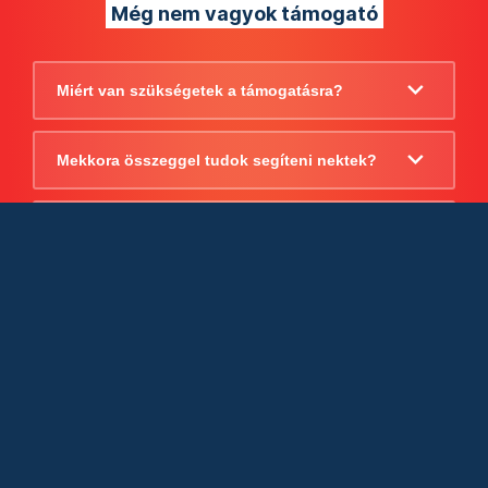
Még nem vagyok támogató
Miért van szükségetek a támogatásra?
Mekkora összeggel tudok segíteni nektek?
Beszámoltok arról, hogy mire költitek a
támogatást?
Milyen jogi szabályok vonatkoznak
egyébként a támogatásra?
Tudtok számlát adni a támogatásról?
Cégként is utalhatok nektek?