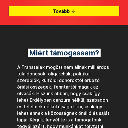
↓
Tovább
Miért támogassam?
A Transtelex mögött nem állnak milliárdos
tulajdonosok, oligarchák, politikai
szereplők, külföldi donoroktól érkező
óriási összegek, fenntartói maguk az
olvasók. Hiszünk abban, hogy csak így
lehet Erdélyben cenzúra nélkül, szabadon
és félelmek nélkül újságot írni, csak így
lehet ennek a közösségnek önálló és saját
lapja. Kérjük, legyél te is a támogatónk,
tegyél azért, hogy munkánkat folytatni