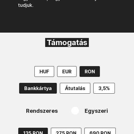
tudjuk.
Támogatás
HUF
EUR
RON
Bankkártya
Átutalás
3,5%
Rendszeres
Egyszeri
135 RON
275 RON
690 RON