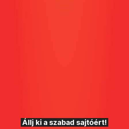
Állj ki a szabad sajtóért!