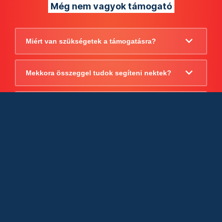
Még nem vagyok támogató
Miért van szükségetek a támogatásra?
Mekkora összeggel tudok segíteni nektek?
Beszámoltok arról, hogy mire költitek a
támogatást?
Milyen jogi szabályok vonatkoznak
egyébként a támogatásra?
Tudtok számlát adni a támogatásról?
Cégként is utalhatok nektek?