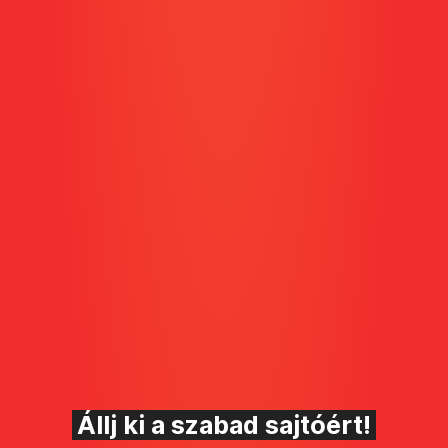
Állj ki a szabad sajtóért!