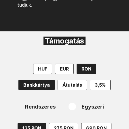
tudjuk.
Támogatás
HUF
EUR
RON
Bankkártya
Átutalás
3,5%
Rendszeres
Egyszeri
135 RON
275 RON
690 RON