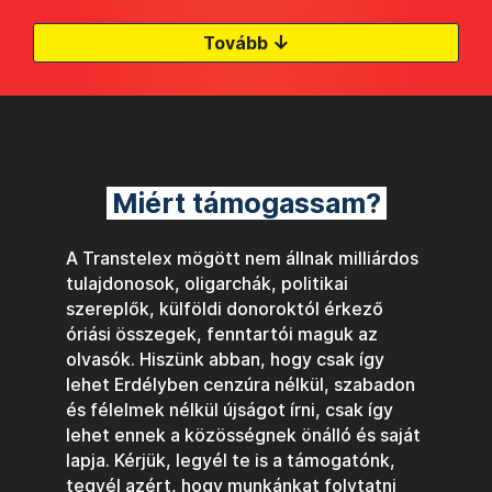
↓
Tovább
Miért támogassam?
A Transtelex mögött nem állnak milliárdos
tulajdonosok, oligarchák, politikai
szereplők, külföldi donoroktól érkező
óriási összegek, fenntartói maguk az
olvasók. Hiszünk abban, hogy csak így
lehet Erdélyben cenzúra nélkül, szabadon
és félelmek nélkül újságot írni, csak így
lehet ennek a közösségnek önálló és saját
lapja. Kérjük, legyél te is a támogatónk,
tegyél azért, hogy munkánkat folytatni