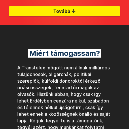
↓
Tovább
Miért támogassam?
A Transtelex mögött nem állnak milliárdos
tulajdonosok, oligarchák, politikai
szereplők, külföldi donoroktól érkező
óriási összegek, fenntartói maguk az
olvasók. Hiszünk abban, hogy csak így
lehet Erdélyben cenzúra nélkül, szabadon
és félelmek nélkül újságot írni, csak így
lehet ennek a közösségnek önálló és saját
lapja. Kérjük, legyél te is a támogatónk,
tegyél azért, hogy munkánkat folytatni