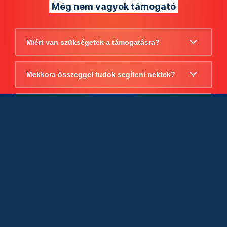
Még nem vagyok támogató
Miért van szükségetek a támogatásra?
Mekkora összeggel tudok segíteni nektek?
Beszámoltok arról, hogy mire költitek a
támogatást?
Milyen jogi szabályok vonatkoznak
egyébként a támogatásra?
Tudtok számlát adni a támogatásról?
Cégként is utalhatok nektek?