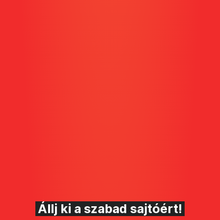
Állj ki a szabad sajtóért!