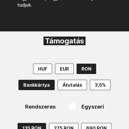
tudjuk.
Támogatás
HUF
EUR
RON
Bankkártya
Átutalás
3,5%
Rendszeres
Egyszeri
135 RON
275 RON
690 RON