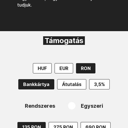
tudjuk.
Támogatás
HUF
EUR
RON
Bankkártya
Átutalás
3,5%
Rendszeres
Egyszeri
135 RON
275 RON
690 RON