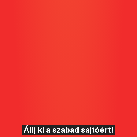
Állj ki a szabad sajtóért!