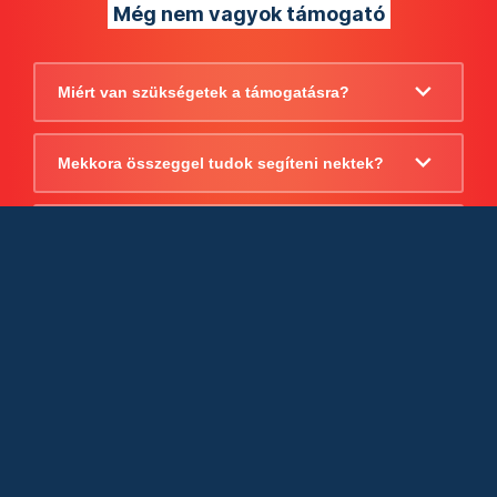
Még nem vagyok támogató
Miért van szükségetek a támogatásra?
Mekkora összeggel tudok segíteni nektek?
Beszámoltok arról, hogy mire költitek a
támogatást?
Milyen jogi szabályok vonatkoznak
egyébként a támogatásra?
Tudtok számlát adni a támogatásról?
Cégként is utalhatok nektek?