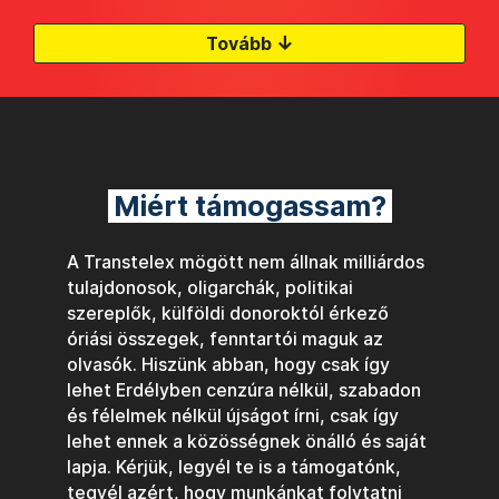
↓
Tovább
Miért támogassam?
A Transtelex mögött nem állnak milliárdos
tulajdonosok, oligarchák, politikai
szereplők, külföldi donoroktól érkező
óriási összegek, fenntartói maguk az
olvasók. Hiszünk abban, hogy csak így
lehet Erdélyben cenzúra nélkül, szabadon
és félelmek nélkül újságot írni, csak így
lehet ennek a közösségnek önálló és saját
lapja. Kérjük, legyél te is a támogatónk,
tegyél azért, hogy munkánkat folytatni