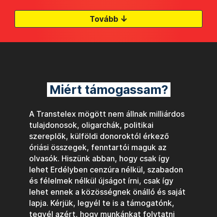
↓
Tovább
Miért támogassam?
A Transtelex mögött nem állnak milliárdos
tulajdonosok, oligarchák, politikai
szereplők, külföldi donoroktól érkező
óriási összegek, fenntartói maguk az
olvasók. Hiszünk abban, hogy csak így
lehet Erdélyben cenzúra nélkül, szabadon
és félelmek nélkül újságot írni, csak így
lehet ennek a közösségnek önálló és saját
lapja. Kérjük, legyél te is a támogatónk,
tegyél azért, hogy munkánkat folytatni