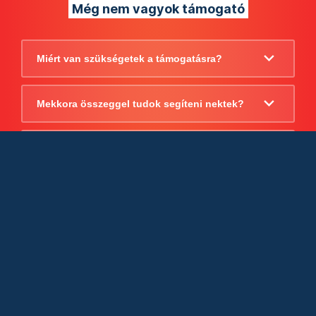
Még nem vagyok támogató
Miért van szükségetek a támogatásra?
Mekkora összeggel tudok segíteni nektek?
Beszámoltok arról, hogy mire költitek a
támogatást?
Milyen jogi szabályok vonatkoznak
egyébként a támogatásra?
Tudtok számlát adni a támogatásról?
Cégként is utalhatok nektek?