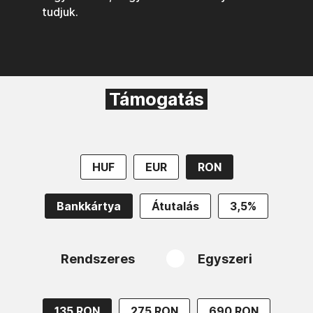
tudjuk.
Támogatás
HUF
EUR
RON
Bankkártya
Átutalás
3,5%
Rendszeres
Egyszeri
135 RON
275 RON
690 RON