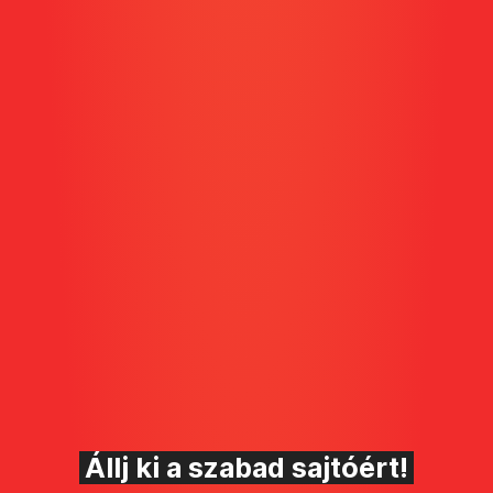
Állj ki a szabad sajtóért!