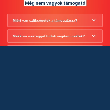
Még nem vagyok támogató
Miért van szükségetek a támogatásra?
Mekkora összeggel tudok segíteni nektek?
Beszámoltok arról, hogy mire költitek a
támogatást?
Milyen jogi szabályok vonatkoznak
egyébként a támogatásra?
Tudtok számlát adni a támogatásról?
Cégként is utalhatok nektek?