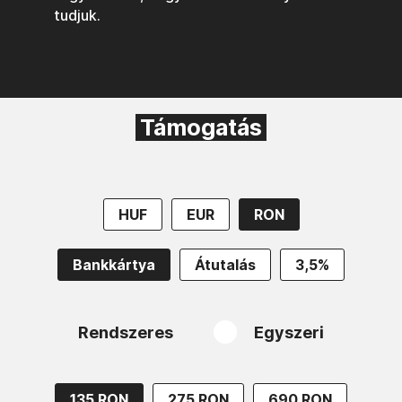
tudjuk.
Támogatás
HUF
EUR
RON
Bankkártya
Átutalás
3,5%
Rendszeres
Egyszeri
135 RON
275 RON
690 RON