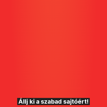
Állj ki a szabad sajtóért!