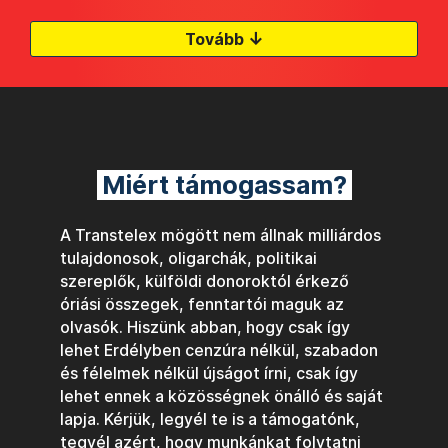
↓
Tovább
Miért támogassam?
A Transtelex mögött nem állnak milliárdos
tulajdonosok, oligarchák, politikai
szereplők, külföldi donoroktól érkező
óriási összegek, fenntartói maguk az
olvasók. Hiszünk abban, hogy csak így
lehet Erdélyben cenzúra nélkül, szabadon
és félelmek nélkül újságot írni, csak így
lehet ennek a közösségnek önálló és saját
lapja. Kérjük, legyél te is a támogatónk,
tegyél azért, hogy munkánkat folytatni