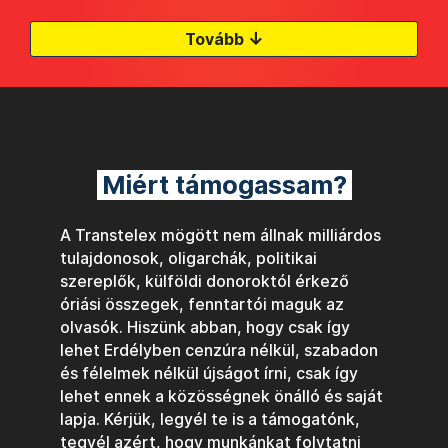
↓
Tovább
Miért támogassam?
A Transtelex mögött nem állnak milliárdos
tulajdonosok, oligarchák, politikai
szereplők, külföldi donoroktól érkező
óriási összegek, fenntartói maguk az
olvasók. Hiszünk abban, hogy csak így
lehet Erdélyben cenzúra nélkül, szabadon
és félelmek nélkül újságot írni, csak így
lehet ennek a közösségnek önálló és saját
lapja. Kérjük, legyél te is a támogatónk,
tegyél azért, hogy munkánkat folytatni