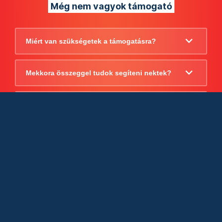
Még nem vagyok támogató
Miért van szükségetek a támogatásra?
Mekkora összeggel tudok segíteni nektek?
Beszámoltok arról, hogy mire költitek a
támogatást?
Milyen jogi szabályok vonatkoznak
egyébként a támogatásra?
Tudtok számlát adni a támogatásról?
Cégként is utalhatok nektek?