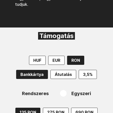
tudjuk.
Támogatás
HUF
EUR
RON
Bankkártya
Átutalás
3,5%
Rendszeres
Egyszeri
135 RON
275 RON
690 RON