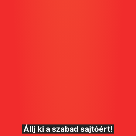
Állj ki a szabad sajtóért!