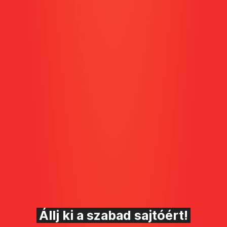
Állj ki a szabad sajtóért!