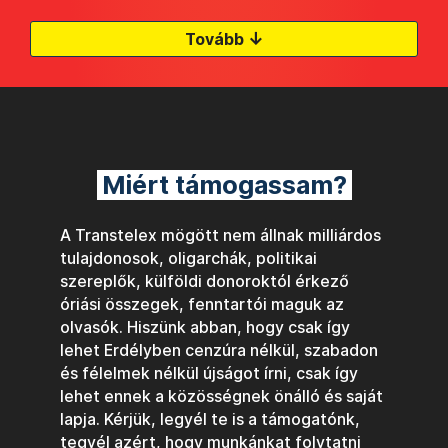
↓
Tovább
Miért támogassam?
A Transtelex mögött nem állnak milliárdos
tulajdonosok, oligarchák, politikai
szereplők, külföldi donoroktól érkező
óriási összegek, fenntartói maguk az
olvasók. Hiszünk abban, hogy csak így
lehet Erdélyben cenzúra nélkül, szabadon
és félelmek nélkül újságot írni, csak így
lehet ennek a közösségnek önálló és saját
lapja. Kérjük, legyél te is a támogatónk,
tegyél azért, hogy munkánkat folytatni