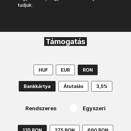
tudjuk.
Támogatás
HUF
EUR
RON
Bankkártya
Átutalás
3,5%
Rendszeres
Egyszeri
135 RON
275 RON
690 RON