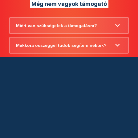
Még nem vagyok támogató
Miért van szükségetek a támogatásra?
Mekkora összeggel tudok segíteni nektek?
Beszámoltok arról, hogy mire költitek a
támogatást?
Milyen jogi szabályok vonatkoznak
egyébként a támogatásra?
Tudtok számlát adni a támogatásról?
Cégként is utalhatok nektek?