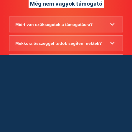
Még nem vagyok támogató
Miért van szükségetek a támogatásra?
Mekkora összeggel tudok segíteni nektek?
Beszámoltok arról, hogy mire költitek a
támogatást?
Milyen jogi szabályok vonatkoznak
egyébként a támogatásra?
Tudtok számlát adni a támogatásról?
Cégként is utalhatok nektek?