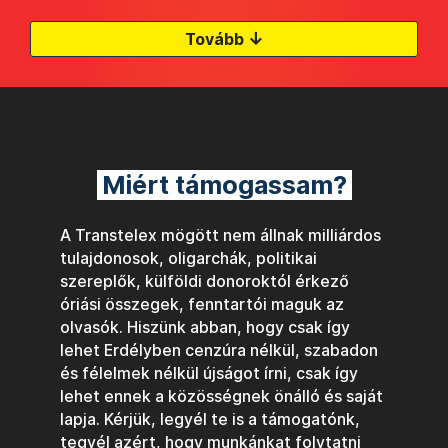
↓
Tovább
Miért támogassam?
A Transtelex mögött nem állnak milliárdos
tulajdonosok, oligarchák, politikai
szereplők, külföldi donoroktól érkező
óriási összegek, fenntartói maguk az
olvasók. Hiszünk abban, hogy csak így
lehet Erdélyben cenzúra nélkül, szabadon
és félelmek nélkül újságot írni, csak így
lehet ennek a közösségnek önálló és saját
lapja. Kérjük, legyél te is a támogatónk,
tegyél azért, hogy munkánkat folytatni