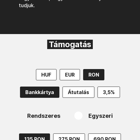
tudjuk.
Támogatás
HUF
EUR
RON
Bankkártya
Átutalás
3,5%
Rendszeres
Egyszeri
135 RON
275 RON
690 RON