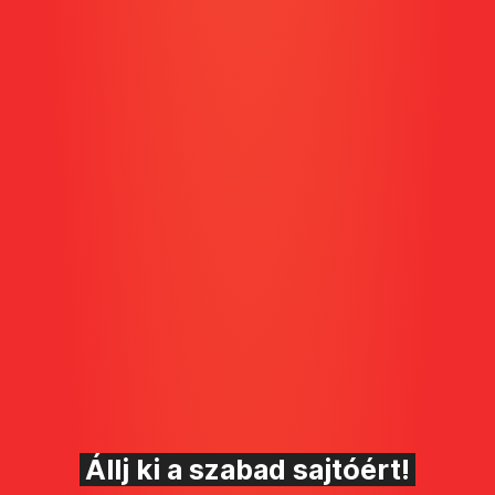
Állj ki a szabad sajtóért!