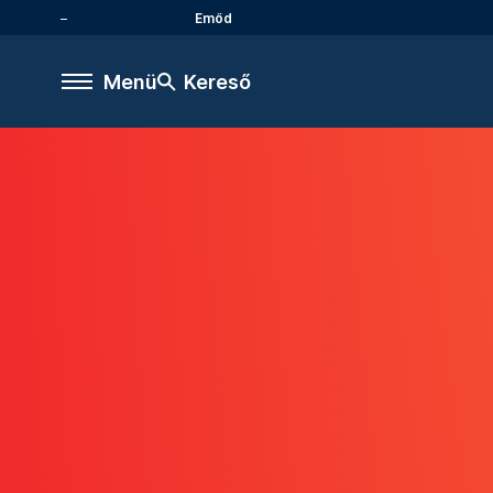
Emőd
Menü
Kereső