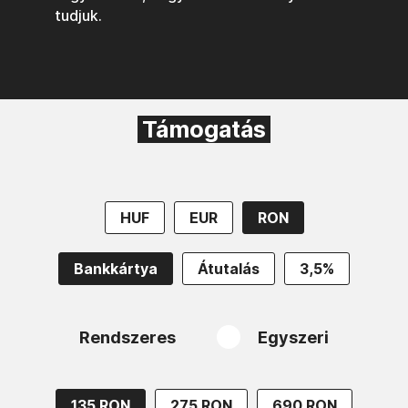
tudjuk.
Támogatás
HUF
EUR
RON
Bankkártya
Átutalás
3,5%
Rendszeres
Egyszeri
135 RON
275 RON
690 RON