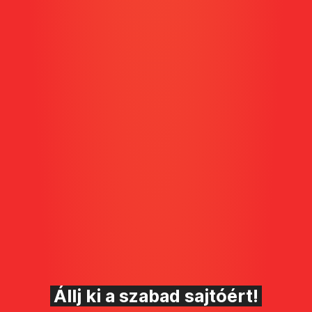
Állj ki a szabad sajtóért!