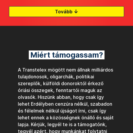
↓
Tovább
Miért támogassam?
A Transtelex mögött nem állnak milliárdos
tulajdonosok, oligarchák, politikai
szereplők, külföldi donoroktól érkező
óriási összegek, fenntartói maguk az
olvasók. Hiszünk abban, hogy csak így
lehet Erdélyben cenzúra nélkül, szabadon
és félelmek nélkül újságot írni, csak így
lehet ennek a közösségnek önálló és saját
lapja. Kérjük, legyél te is a támogatónk,
tegyél azért, hogy munkánkat folytatni