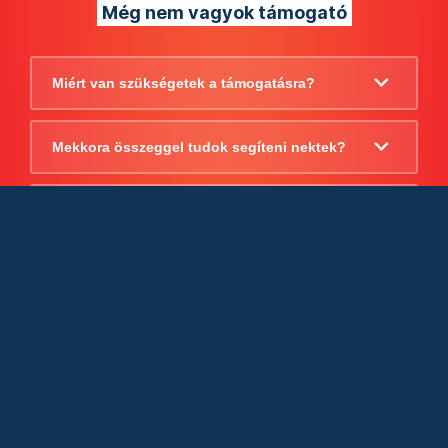
Még nem vagyok támogató
Miért van szükségetek a támogatásra?
Mekkora összeggel tudok segíteni nektek?
Beszámoltok arról, hogy mire költitek a
támogatást?
Milyen jogi szabályok vonatkoznak
egyébként a támogatásra?
Tudtok számlát adni a támogatásról?
Cégként is utalhatok nektek?